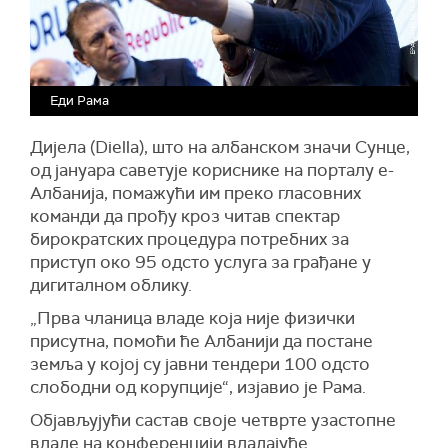
Еди Рама
Ди
ј
ела
(
Diella
)
, што на албанском значи Сунце,
од јануара саветује кориснике на порталу е-
Албанија, помажући им преко гласовних
команди да прођу кроз читав спектар
бирократских процедура потребних за
приступ око 95
одсто
услуга за грађане у
дигиталном облику.
„
П
рва чланица владе која није физички
присутна, помо
ћи ће
Албаниј
и да
постане
земља у којој су јавни тендери 100
одсто
слободни од корупције“, изјавио је Рама.
Објављујући састав своје четврте узастопне
владе на конференцији владајуће