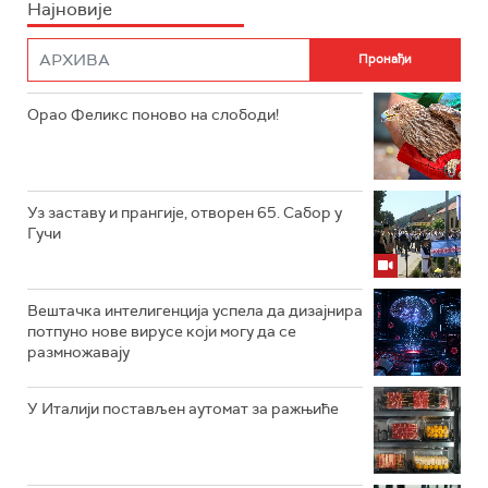
Најновије
Орао Феликс поново на слободи!
Уз заставу и прангије, отворен 65. Сабор у
Гучи
Вештачка интелигенција успела да дизајнира
потпуно нове вирусе који могу да се
размножавају
У Италији постављен аутомат за ражњиће