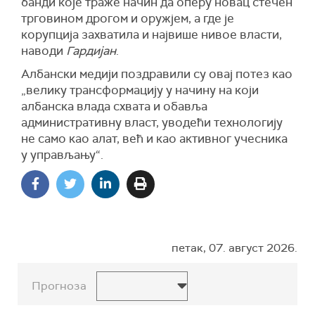
банди које траже начин да оперу новац стечен
трговином дрогом и оружјем, а где је
корупција захватила и највише нивое власти,
наводи
Гардијан
.
Албански медији поздравили су овај потез као
„велику трансформацију у начину на који
албанска влада схвата и обавља
административну власт, уводећи технологију
не само као алат, већ и као активног учесника
у управљању“.
петак, 07. август 2026.
Прогноза