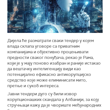
Ди
ј
ела
ће разматрати сваки тендер у којем
влада склапа уговоре са приватним
компанијама и објективно процењивати
предности сваког понуђача, рекао је Рама,
који је у мају поново изабран и раније истакао
да вештачку интелигенцију види као
потенцијално ефикасно антикорупцијско
средство које може елиминисати мито,
претње и сукоб интереса.
Јавни тендери дуго су били извор
корупционашких скандала у Албанији, за коју
стручњаци кажу да је чвориште међународних