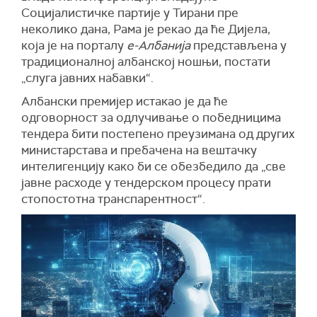
Социјалистичке партије у Тирани пре
неколико дана, Рама је рекао да ће
Ди
ј
ела
,
која је на порталу
е-Албанија
представљена у
традиционалној албанској ношњи, постати
„слуга јавних набавки“.
Албански премијер истакао је да ће
о
дговорност за одлучивање о победницима
тендера би
ти
постепено преуз
имана
од
других
министарстава и пребачена на вештачку
интелигенцију како би се обезбедило да „све
јавне расходе у тендерском процесу прати
стопостотна
транспарентност“.