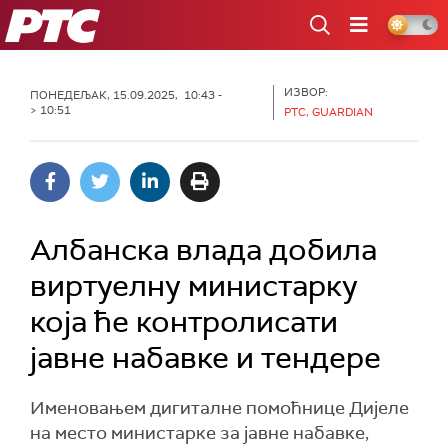
РТС
ИЗВОР:
ПОНЕДЕЉАК, 15.09.2025, 10:43 -
> 10:51
РТС, GUARDIAN
Албанска влада добила
виртуелну министарку
која ће контролисати
јавне набавке и тендере
Именовањем дигиталне помоћнице Дијеле
на место министарке за јавне набавке,