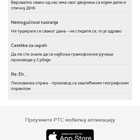
Вероватно свако од нас има свог двојника са којим дели и
сличну ДНК
Nemogućnost tusiranja
Не туширате се сваког дана – не стидите се, то је здраво
Cestitke za uspeh
Да ли сте знали да се најбоље грамофонске ручице
производе у Србији
Re: Eh...
Лесковачка спржа – производ са заштићеним географским
пореклом
Преузмите РТС мобилну апликацију