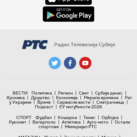
Радио Телевизија Србије
|
|
|
|
ВЕСТИ
Политика
Регион
Свет
Србија данас
|
|
|
|
Хроника
Друштво
Економија
Мерила времена
Рат
|
|
|
|
у Украјини
Време
Сервисне вести
Сматрачница
|
Подкаст
ЕУ могућности 2026
|
|
|
|
СПОРТ
Фудбал
Кошарка
Тенис
Одбојка
|
|
|
|
Рукомет
Ватерполо
Атлетика
Ауто-мото
Остали
|
спортови
Меморијал РТС