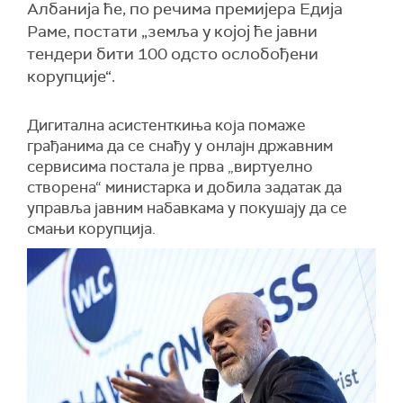
Албанија ће, по речима премијера Едија
Раме, постати „земља у којој ће јавни
тендери бити 100 одсто ослобођени
корупције“.
Дигитална
асистенткиња
која помаже
грађанима да се снађу у онлајн државним
сервисима постала је прва „виртуелно
створена“ министарка и добила задатак да
управља јавним набавкама у покушају да се
смањи корупција.