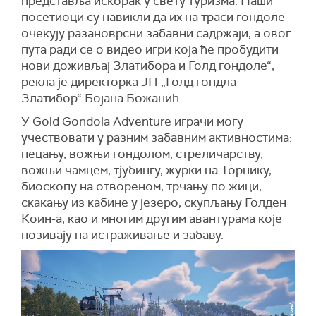
представља искорак у свету туризма. Наши
посетиоци су навикли да их на траси гондоле
очекују разановрсни забавни садржаји, а овог
пута ради се о видео игри која ће пробудити
нови доживљај Златибора и Голд гондоле“,
рекла је директорка ЈП „Голд гондла
Златибор“ Бојана Божанић.
У Gold Gondola Adventure играчи могу
учествовати у разним забавним активностима:
пецању, вожњи гондолом, стреличарству,
вожњи чамцем, тјубингу, журки на Торнику,
биоскопу на отвореном, трчању по жици,
скакању из кабине у језеро, скупљању Голден
Коин-а, као и многим другим авантурама које
позивају на истраживање и забаву.