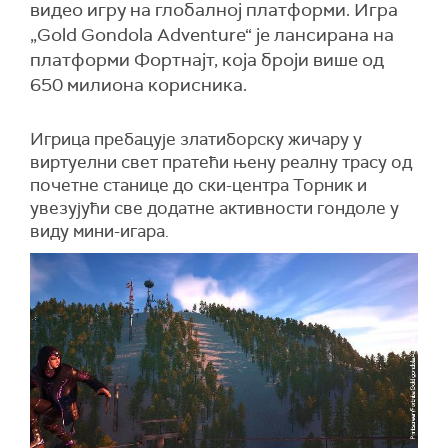
видео игру на глобалној платформи. Игра
„Gold Gondola Adventure“ је лансирана на
платформи Фортнајт, која броји више од
650 милиона корисника.
Игрица пребацује златиборску жичару у
виртуелни свет пратећи њену реалну трасу од
почетне станице до ски-центра Торник и
увезујући све додатне активности гондоле у
виду мини-игара.