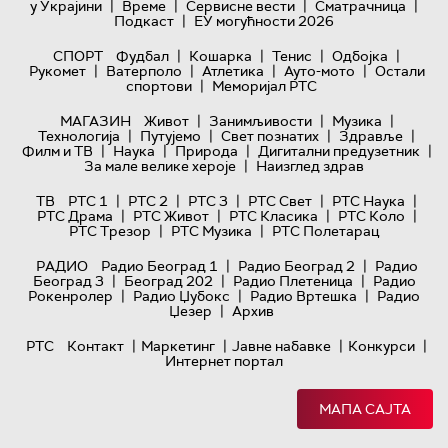
|
|
|
|
у Украјини
Време
Сервисне вести
Сматрачница
|
Подкаст
ЕУ могућности 2026
|
|
|
|
СПОРТ
Фудбал
Кошарка
Тенис
Одбојка
|
|
|
|
Рукомет
Ватерполо
Атлетика
Ауто-мото
Остали
|
спортови
Меморијал РТС
|
|
|
МАГАЗИН
Живот
Занимљивости
Музика
|
|
|
|
Технологијa
Путујемо
Свет познатих
Здравље
|
|
|
|
Филм и ТВ
Наука
Природа
Дигитални предузетник
|
За мале велике хероје
Наизглед здрав
|
|
|
|
|
ТВ
РТС 1
РТС 2
РТС 3
РТС Свет
РТС Наука
|
|
|
|
РТС Драма
РТС Живот
РТС Класика
РТС Коло
|
|
РТС Трезор
РТС Музика
РТС Полетарац
|
|
РАДИО
Радио Београд 1
Радио Београд 2
Радио
|
|
|
Београд 3
Београд 202
Радио Плетеница
Радио
|
|
|
Рокенролер
Радио Џубокс
Радио Вртешка
Радио
|
Џезер
Архив
|
|
|
|
РТС
Контакт
Маркетинг
Јавне набавке
Конкурси
Интернет портал
МАПА САЈТА