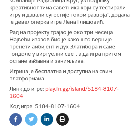
компаније Радионица Kруг, уз подршку
креативног тима саветника који су тестирали
игру и давали сугестије током развоја”, додала
је девелоперка игре Лена Глишовић.
Рад на пројекту трајао је око три месеца.
Највећи изазов био је како што верније
пренети амбијент и дух Златибора и саме
гондоле у виртуелни свет, а да игра притом
остане забавна и занимљива.
Игрица је бесплатна и доступна на свим
платформама.
Линк до игре:
play.fn.gg/island/5184-8107-
1604
Код игре: 5184-8107-1604