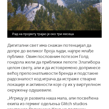
Рад на пројекту трајао је око три месеца
Дигитални свет има снажан потенцијал да
допре до великог броја људи, најпре млађе
публике. Овим пословним потезом Голд
гондола жели да приближи лепоте Златибора
целом свету, али и да истовремено допринесе
већој препознатљивости бренда и подстакне
радозналост код играча да истраже стварне
локације и активности које су их у виртуелном
окружењу одушевиле.
„Игрицу је развила наша мала, али посвећена
екипа из гејминг одељења Glitch studios