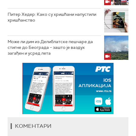
Питер Хедер: Како су хришћани напустили
хришћанство
Може ли дим из Делиблатске пешчаре да
стигне до Београда – зашто је ваздух
загађен и усред лета
КОМЕНТАРИ