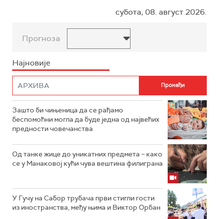
субота, 08. август 2026.
Прогноза
Најновије
Зашто би чињеница да се рађамо
беспомоћни могла да буде једна од највећих
предности човечанства
Од танке жице до уникатних предмета – како
се у Манаковој кући чува вештина филиграна
У Гучу на Сабор трубача први стигли гости
из иностранства, међу њима и Виктор Орбан