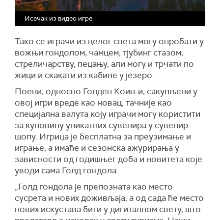
Исечак из видео игре
Тако се играчи из целог света могу опробати у
вожњи гондолом, чамцем, тјубинг стазом,
стреличарству, пецању, али могу и трчати по
жици и скакати из кабине у језеро.
Поени, односно Голден Коин-и, сакупљени у
овој игри вреде као новац, тачније као
специјална валута коју играчи могу користити
за куповину уникатних сувенира у сувенир
шопу. Игрица је бесплатна за преузимање и
играње, а имаће и сезонска ажурирања у
зависности од годишњег доба и новитета које
уводи сама Голд гондола.
„Голд гондола је препозната као место
сусрета и нових доживљаја, а од сада ће место
нових искустава бити у дигиталном свету, што