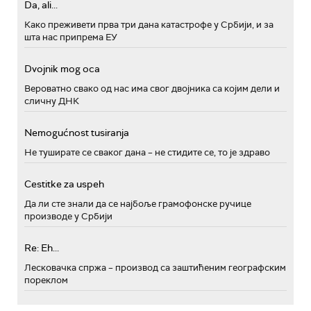
Da, ali...
Како преживети прва три дана катастрофе у Србији, и за
шта нас припрема ЕУ
Dvojnik mog oca
Вероватно свако од нас има свог двојника са којим дели и
сличну ДНК
Nemogućnost tusiranja
Не туширате се сваког дана – не стидите се, то је здраво
Cestitke za uspeh
Да ли сте знали да се најбоље грамофонске ручице
производе у Србији
Re: Eh...
Лесковачка спржа – производ са заштићеним географским
пореклом