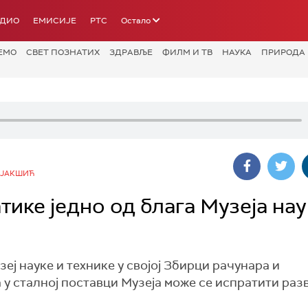
АДИО
ЕМИСИЈЕ
РТС
Остало
ЕМО
СВЕТ ПОЗНАТИХ
ЗДРАВЉЕ
ФИЛМ И ТВ
НАУКА
ПРИРОДА
 ЈАКШИЋ
ике једно од блага Музеја нау
еј науке и технике у својој Збирци рачунара и
 у сталној поставци Музеја може се испратити разв