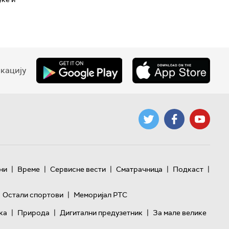
кацију
|
|
|
|
|
ни
Време
Сервисне вести
Сматрачница
Подкаст
|
Остали спортови
Меморијал РТС
|
|
|
ка
Природа
Дигитални предузетник
За мале велике