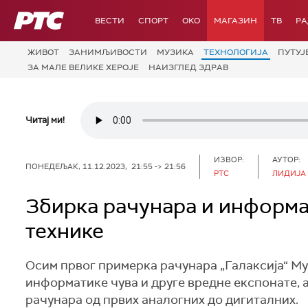
РТС
ВЕСТИ
СПОРТ
OKO
МАГАЗИН
ТВ
Р
ЖИВОТ
ЗАНИМЉИВОСТИ
МУЗИКА
ТЕХНОЛОГИЈA
ПУТУЈ
ЗА МАЛЕ ВЕЛИКЕ ХЕРОЈЕ
НАИЗГЛЕД ЗДРАВ
Читај ми!
ИЗВОР:
АУТОР:
ПОНЕДЕЉАК, 11.12.2023, 21:55 -> 21:56
РТС
ЛИДИЈА
Збирка рачунара и информат
технике
Осим првог примерка рачунара „Галаксија“ Муз
информатике чува и друге вредне експонате, а
рачунара од првих аналогних до дигиталних.