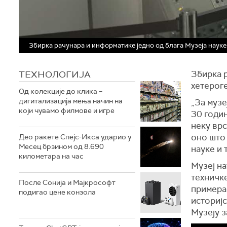
Збирка рачунара и информатике једно од блага Музеја науке
ТЕХНОЛОГИЈA
Збирка р
хетероге
Од колекције до клика –
дигитализација мења начин на
„За музе
који чувамо филмове и игре
30 годин
неку врс
оно што 
Део ракете Спејс-Икса ударио у
Месец брзином од 8.690
науке и 
километара на час
Музеј на
техничке
После Сонија и Мајкрософт
примера
подигао цене конзола
историјс
Музеју 