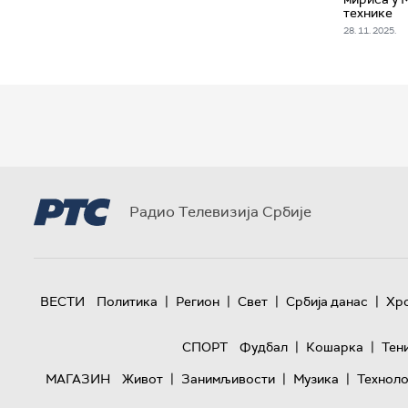
технике
28. 11. 2025.
Радио Телевизија Србије
|
|
|
|
ВЕСТИ
Политика
Регион
Свет
Србија данас
Хр
|
|
СПОРТ
Фудбал
Кошарка
Тен
|
|
|
МАГАЗИН
Живот
Занимљивости
Музика
Техноло