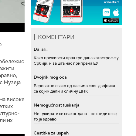
КОМЕНТАРИ
о
Da, ali...
Како преживети прва три дана катастрофе у
е обележио
Србији, и за шта нас припрема ЕУ
ражити
аравно,
Dvojnik mog oca
с Музеја
Вероватно свако од нас има свог двојника
са којим дели и сличну ДНК
има високе
Nemogućnost tusiranja
ретких
ултурно-
Не туширате се сваког дана – не стидите се,
то је здраво
ли их
Cestitke za uspeh