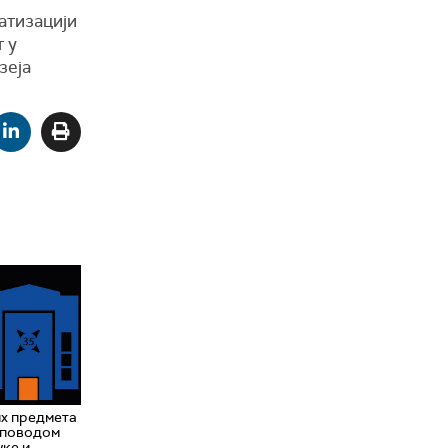
атизацији
 у
зеја
их предмета
 поводом
уке и