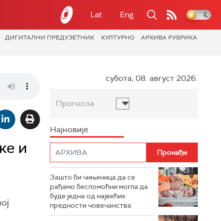
Lat
Eng
ДИГИТАЛНИ ПРЕДУЗЕТНИК
КУЛТУРНО
АРХИВА РУБРИКА
субота, 08. август 2026.
Прогноза
Најновије
ке и
Зашто би чињеница да се
рађамо беспомоћни могла да
буде једна од највећих
ој
предности човечанства