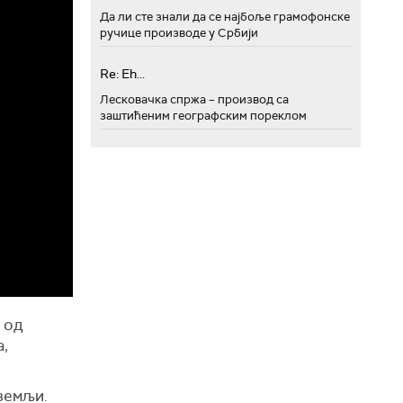
Да ли сте знали да се најбоље грамофонске
ручице производе у Србији
Re: Eh...
Лесковачка спржа – производ са
заштићеним географским пореклом
 од
а,
 земљи.