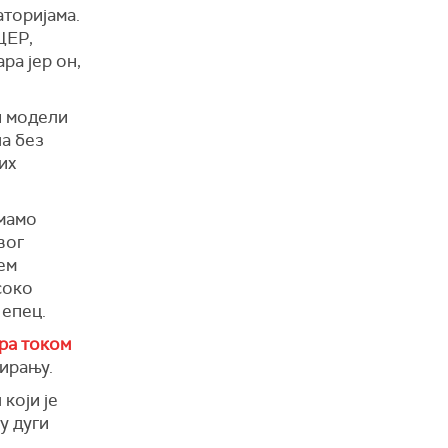
торијама.
ЦЕР,
ра јер он,
и модели
ча без
их
Имамо
вог
ем
соко
Шепец.
ра током
мирању.
који је
у дуги