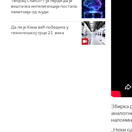
Творац ChatGPT-ја тврди да је
вештачка интелигенција постала
паметнија од људи
Да ли је Кина већ победила у
технолошкој трци 21. века
Збирка р
аналогни
напомињ
„Неки од