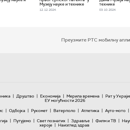
Музеју науке и технике
технике
12. 12. 2024.
03. 10. 2024.
Преузмите РТС мобилну апли
|
|
|
|
оника
Друштво
Економија
Мерила времена
Рат у Украји
ЕУ могућности 2026
|
|
|
|
|
|
ис
Одбојка
Рукомет
Ватерполо
Атлетика
Ауто-мото
|
|
|
|
|
гијa
Путујемо
Свет познатих
Здравље
Филм и ТВ
Нау
|
хероје
Наизглед здрав