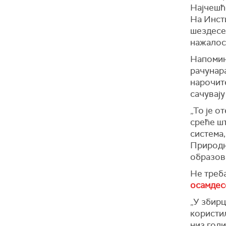
Најчешћ
На Инсти
шездесет
нажалост
Напомиње
рачунара
нарочите
сачувај
„То је о
среће ш
система,
Природн
образов
Не треб
осамдес
„У збирц
користил
низ годи