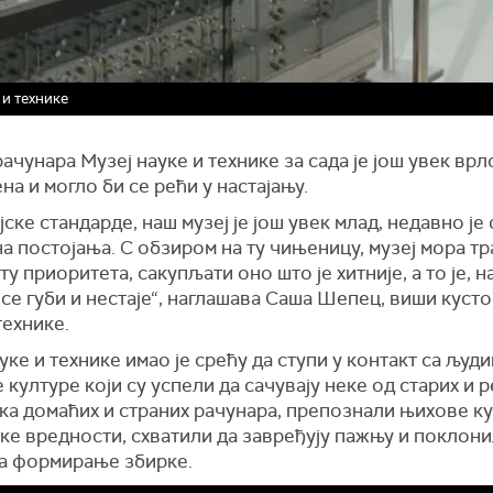
 и технике
ачунара Музеј науке и технике за сада је још увек врл
на и могло би се рећи у настајању.
јске стандарде, наш музеј је још увек млад, недавно ј
а постојања. С обзиром на ту чињеницу, музеј мора т
ту приоритета, сакупљати оно што је хитније, а то је, н
се губи и нестаје“, наглашава Саша Шепец, виши кусто
технике.
уке и технике имао је срећу да ступи у контакт са људ
 културе који су успели да сачувају неке од старих и 
ка домаћих и страних рачунара, препознали њихове к
ке вредности, схватили да завређују пажњу и поклони
за формирање збирке.