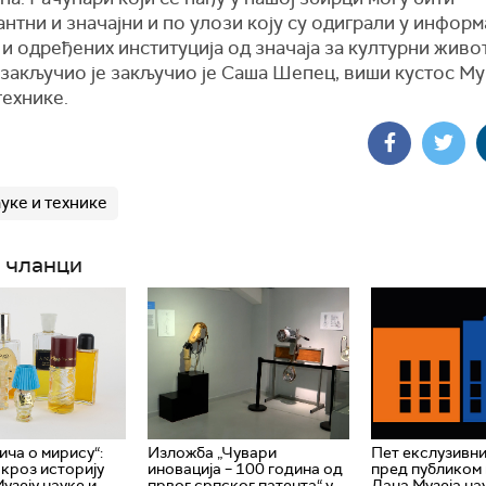
нтни и значајни и по улози коју су одиграли у информ
и одређених институција од значаја за културни живот
 закључио је закључио је Саша Шепец, виши кустос Му
технике.
уке и технике
 чланци
ича о мирису“:
Изложба „Чувари
Пет екслузивн
кроз историју
иновација – 100 година од
пред публиком
узеју науке и
првог српског патента“ у
Дана Музеја на