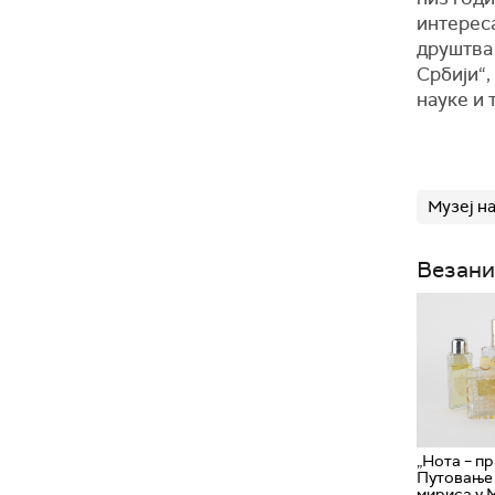
интереса
друштва 
Србији“,
науке и 
Музеј на
Везани
„Нота – пр
Путовање 
мириса у М