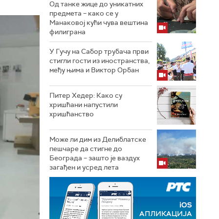
Од танке жице до уникатних
предмета – како се у
Манаковој кући чува вештина
филиграна
У Гучу на Сабор трубача први
стигли гости из иностранства,
међу њима и Виктор Орбан
Питер Хедер: Како су
хришћани напустили
хришћанство
Може ли дим из Делиблатске
пешчаре да стигне до
Београда – зашто је ваздух
загађен и усред лета