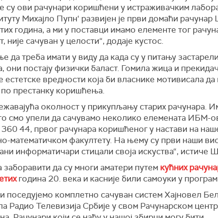
е су ови рачунари коришћени у истраживачким лабора
туту Михајло Пупн‘ развијен је први домаћи рачунар 
их година, а ми у поставци имамо елементе тог рачуна
, није сачуван у целости“, додаје кустос.
 да треба имати у виду да када су у питању застарел
, они постају физички баласт. Гомила жица и прекида
 естетске вредности која би власнике мотивисала да 
у по престанку коришћења.
тежавајућа околност у прикупљању старих рачунара. 
то смо упели да сачувамо неколико елемената ИБМ-о
 360 44, првог рачунара коришћеног у настави на наш
о-математичком факултету. На њему су први наши ви
ани информатичари стицали своја искуства“, истиче 
а заборавити да су многи аматери путем
кућних рачуна
етих
година 20. века и касније били самоуки у програ
и поседујемо комплетно сачуван систем Хајновел Бел 
а Радио Телевизија Србије у свом Рачунарском центр
на. Рачунари који се нађу у нашој збирци могу бити