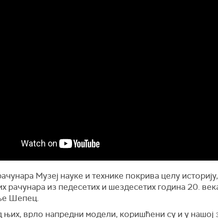
ачунара Музеј науке и технике покрива целу историју,
х рачунара из педесетих и шездесетих година 20. век
е Шепец.
 њих, врло напредни модели, коришћени су и у нашој