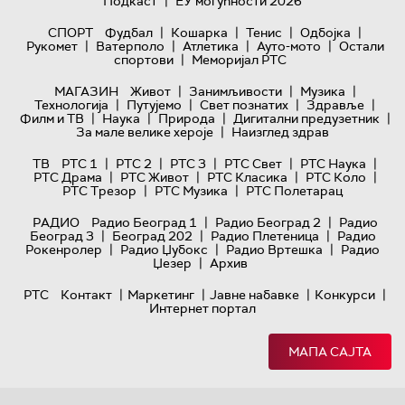
|
Подкаст
ЕУ могућности 2026
|
|
|
|
СПОРТ
Фудбал
Кошарка
Тенис
Одбојка
|
|
|
|
Рукомет
Ватерполо
Атлетика
Ауто-мото
Остали
|
спортови
Меморијал РТС
|
|
|
МАГАЗИН
Живот
Занимљивости
Музика
|
|
|
|
Технологијa
Путујемо
Свет познатих
Здравље
|
|
|
|
Филм и ТВ
Наука
Природа
Дигитални предузетник
|
За мале велике хероје
Наизглед здрав
|
|
|
|
|
ТВ
РТС 1
РТС 2
РТС 3
РТС Свет
РТС Наука
|
|
|
|
РТС Драма
РТС Живот
РТС Класика
РТС Коло
|
|
РТС Трезор
РТС Музика
РТС Полетарац
|
|
РАДИО
Радио Београд 1
Радио Београд 2
Радио
|
|
|
Београд 3
Београд 202
Радио Плетеница
Радио
|
|
|
Рокенролер
Радио Џубокс
Радио Вртешка
Радио
|
Џезер
Архив
|
|
|
|
РТС
Контакт
Маркетинг
Јавне набавке
Конкурси
Интернет портал
МАПА САЈТА