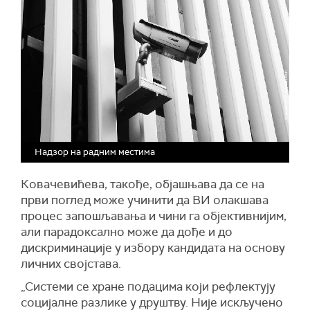
Надзор на радним местима
Ковачевићева, такође, објашњава да се на
први поглед може учинити да ВИ олакшава
процес запошљавања и чини га објективнијим,
али парадоксално може да дође и до
дискриминације у избору кандидата на основу
личних својстава.
„Системи се хране подацима који рефлектују
социјалне разлике у друштву. Није искључено