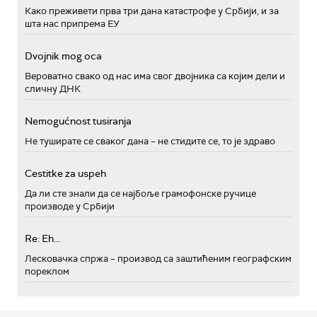
Како преживети прва три дана катастрофе у Србији, и за
шта нас припрема ЕУ
Dvojnik mog oca
Вероватно свако од нас има свог двојника са којим дели и
сличну ДНК
Nemogućnost tusiranja
Не туширате се сваког дана – не стидите се, то је здраво
Cestitke za uspeh
Да ли сте знали да се најбоље грамофонске ручице
производе у Србији
Re: Eh...
Лесковачка спржа – производ са заштићеним географским
пореклом