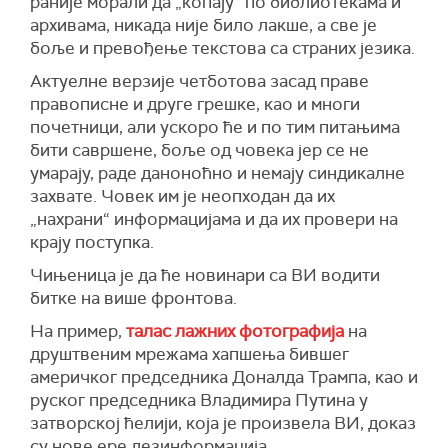
раније морали да „копају“ по библиотекама и
архивама, никада није било лакше, а све је
боље и превођење текстова са страних језика.
Актуелне верзије четботова засад праве
правописне и друге грешке, као и многи
почетници, али ускоро ће и по тим питањима
бити савршене, боље од човека јер се не
умарају, раде даноноћно и немају синдикалне
захвате. Човек им је неопходан да их
„нахрани“ информацијама и да их провери на
крају поступка.
Чињеница је да ће новинари са ВИ водити
битке на више фронтова.
На пример,
талас лажних фотографија
на
друштвеним мрежама хапшења бившег
америчког председника Доналда Трампа, као и
руског председника Владимира Путина у
затворској ћелији, која је произвела ВИ, доказ
су нове ере дезинформација.