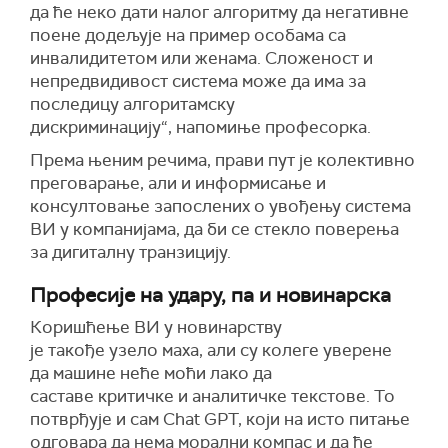
да ће неко дати налог алгоритму да негативне
поене додељује на пример особама са
инвалидитетом или женама. Сложеност и
непредвидивост система може да има за
последицу алгоритамску
дискриминацију“, напомиње професорка.
Према њеним речима, прави пут је колективно
преговарање, али и информисање и
консултовање запослених о увођењу система
ВИ у компанијама, да би се стекло поверења
за дигиталну транзицију.
Професије на удару, па и новинарска
Коришћење ВИ у новинарству
је такође узело маха, али су колеге уверене
да машине неће моћи лако да
саставе критичке и аналитичке текстове. То
потврђује и сам Chat GPT, који на исто питање
одговара да нема морални компас и да ће