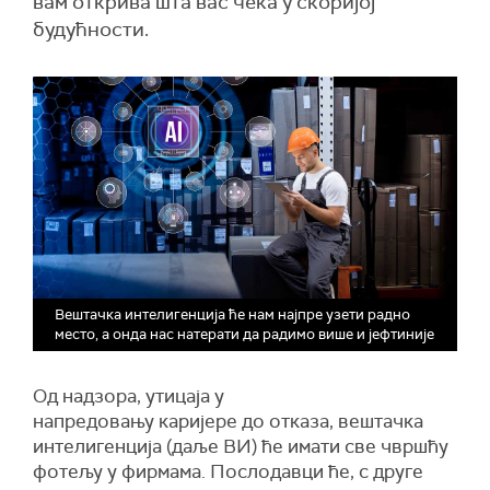
вам открива шта вас чека у скоријој
будућности.
Вештачка интелигенција ће нам најпре узети радно
место, а онда нас натерати да радимо више и јефтиније
Од надзорa, утицаја у
напредовању каријере до отказа, вештачка
интелигенција (даље ВИ) ће имати све чвршћу
фотељу у фирмама. Послодавци ће, с друге