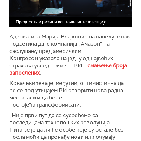
Предности и ризици вештачке интелигенције
Адвокатица Марија Влајковић на панелу је пак
подсетила да је компанија „Амазон“ на
саслушању пред америчким
Конгресом указала на једну од највећих
страхова услед примене ВИ –
смањење броја
запослених
.
Ковачевићева је, међутим, оптимистична да
ће се под утицајем ВИ отворити нова радна
места, али и да ће се
постојећа трансформисати.
„Није први пут да се сусрећемо са
последицама технолошких револуција.
Питање је да ли ће особе које су остале без
посла моћи да пронађу нови или очувају