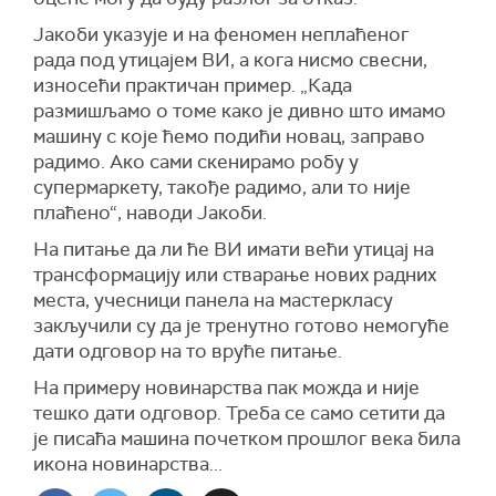
Јакоби указује и на феномен неплаћеног
рада под утицајем ВИ, а кога нисмо свесни,
износећи практичан пример. „Када
размишљамо о томе како је дивно што имамо
машину с које ћемо подићи новац, заправо
радимо. Ако сами скенирамо робу у
супермаркету, такође радимо, али то није
плаћено“, наводи Јакоби.
На питање да ли ће ВИ имати већи утицај на
трансформацију или стварање нових радних
места, учесници панела на мастеркласу
закључили су да је тренутно готово немогуће
дати одговор на то вруће питање.
На примеру новинарства пак можда и није
тешко дати одговор. Треба се само сетити да
је писаћа машина почетком прошлог века била
икона новинарства...