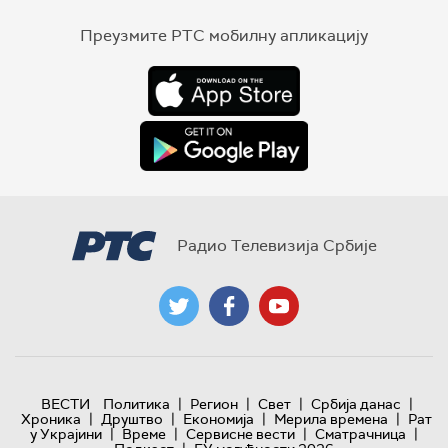
Преузмите РТС мобилну апликацију
Радио Телевизија Србије
|
|
|
|
ВЕСТИ
Политика
Регион
Свет
Србија данас
|
|
|
|
Хроника
Друштво
Економија
Мерила времена
Рат
|
|
|
|
у Украјини
Време
Сервисне вести
Сматрачница