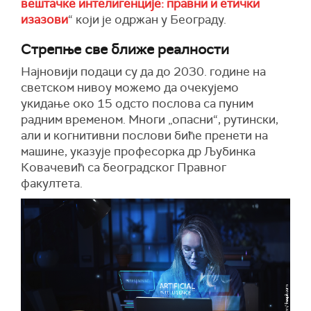
вештачке интелигенције: правни и етички
изазови
“ који је одржан у Београду.
Стрепње све ближе реалности
Најновији подаци су да до 2030. године на
светском нивоу можемо да очекујемо
укидање око 15 одсто послова са пуним
радним временом. Многи „опасни“, рутински,
али и когнитивни послови биће пренети на
машине, указује професорка др Љубинка
Ковачевић са београдског Правног
факултета.