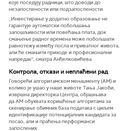
које поседују радници, што доводи до
незапослености или подзапослености.
„Инвестирање у додатно образовање не
гарантује аутоматски побољшања
запошљивости или повећања плата, док
смањење радног времена може побољшати
равнотежу између посла и приватног живота,
али ће смањити приходе и професионални
напредак“, сматра Анђелковићева.
Контрола, откази и неплаћени рад
Говорећи алгоритамском менаџменту (АМ) и
колико је ушао у наше животе Тања Јакоби,
извршна директорка Центра, објашњава
да АМ обухвата коришћење алгоритама за
скенирање обимних база података с циљем
идентификације потенцијалних кандидата за
посао, али и праћења перформанси
запослених.