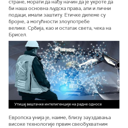
стране, морати да нађу начин да је укроте да
би наша основна људска права, али и лични
подаци, имали заштиту. Етичке дилеме су
бројне, а могућности злоупотребе
велике. Србија, као и остатак света, чека на
Брисел.
Утицај вештачке интелигенције на радне односе
Европска унија је, наиме, близу зауздавања
високе технологије првим свеобухватним