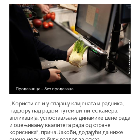
Продавнице – без продавaца
„Користи се и у спајању клијената и радника,
надзору над радом путем џи-пи-ес камера,
апликација, успостављању динамике цене рада
и оцењивању квалитета рада од стране
корисника“, прича Јакоби, додајући да ниже
оцене могу да буду разлог за отказ.