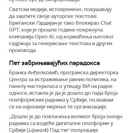
Светски медији, истовремено, покушавају
да заштите своје ауторске текстове.
Британски
Гардијан
је тако блокирао Chat
GPT, који је прошле године покренула
компанија Open AI, од коришћења његовог
садржаја за генерисање текстова и других
производа.
Пет забрињавајућих парадокса
Бранка Анђелковић, програмска директорка
Центра за истраживање јавних политика, на
панелу мастеркласа о утицају ВИ на радне
односе, истакла је да је дошло до пада броја
платформских радника у Србији, позвавши
се на најновије мерење те организације.
„Дошло је до повлачења великог броја онлајн
радника са водеће дигиталне платформе у
Србији (
Upwork
) Пад 'гиг' популације