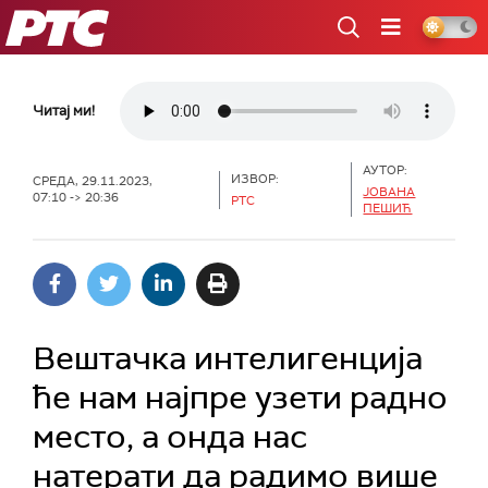
РТС
Читај ми!
АУТОР:
ИЗВОР:
СРЕДА, 29.11.2023,
ЈОВАНА
07:10 -> 20:36
РТС
ПЕШИЋ
Вештачка интелигенција
ће нам најпре узети радно
место, а онда нас
натерати да радимо више