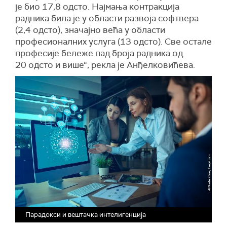
је био 17,8 одсто. Најмања контракција
радника била је у области развоја софтвера
(2,4 одсто), значајно већа у области
професионалних услуга (13 одсто). Све остале
професије бележе пад броја радника од
20 одсто и више“, рекла је Анђелковићева.
Парадокси и вештачка интелигенција