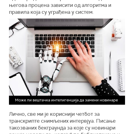
његова процена зависити од алгоритма и
правила која су уграђена у систем.
Може ли вештачка интелигенција да замени новинаре
Лично, све ми је кориснији четбот за
транскрипте снимљених интервјуа. Писање
такозваних бекграунда за које су новинари