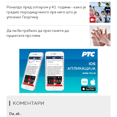
Роналдо пред олтаром у 41. години – како је
градио породицу много пре него што је
упознао Георгину
Да ли би требало да престанете да
пуцкетате прстима
КОМЕНТАРИ
Da, ali...