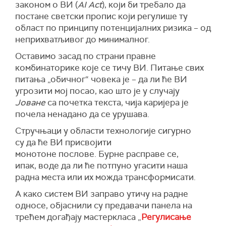
законом о ВИ (
AI Act
), који би требало да
постане светски пропис који регулише ту
област по принципу потенцијалних ризика – од
неприхватљивог до минималног.
Оставимо засад по страни правне
комбинаторике које се тичу ВИ. Питање свих
питања „обичног“ човека је – да ли ће ВИ
угрозити мој посао, као што је у случају
Јоване
са почетка текста, чија каријера је
почела ненадано да се урушава.
Стручњаци у области технологије сигурно
су да ће ВИ присвојити
монотоне послове. Бурне расправе се,
ипак, воде да ли ће потпуно угасити наша
радна места или их можда трансформисати.
А како систем ВИ заправо утичу на радне
односе, објаснили су предавачи панела на
трећем догађају мастеркласа „
Регулисање