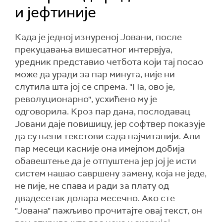
и јефтиније
Када је једној изнуреној Јовани, после
прекуцавања вишесатног интервјуа,
уредник представио четбота који тај посао
може да уради за пар минута, није ни
слутила шта јој се спрема. "Па, ово је,
револуционарно", усхићено му је
одговорила. Кроз пар дана, послодавац
Јовани даје повишицу, јер софтвер показује
да су њени текстови сада најчитанији. Али
пар месеци касније она имејлом добија
обавештење да је отпуштена јер јој је исти
систем нашао савршену замену, која не једе,
не пије, не спава и ради за плату од
двадесетак долара месечно. Ако сте
"Јована" пажљиво прочитајте овај текст, он