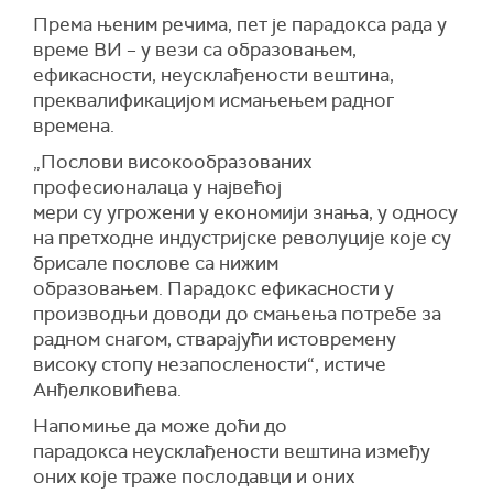
Према њеним речима, пет је парадокса рада у
време ВИ – у вези са образовањем,
ефикасности, неусклађености вештина,
преквалификацијом исмањењем радног
времена.
„Послови високообразованих
професионалаца у највећој
мери су угрожени у економији знања, у односу
на претходне индустријске револуције које су
брисале послове са нижим
образовањем. Парадокс ефикасности у
производњи доводи до смањења потребе за
радном снагом, стварајући истовремену
високу стопу незапослености“, истиче
Анђелковићева.
Напомиње да може доћи до
парадокса неусклађености вештина између
оних које траже послодавци и оних