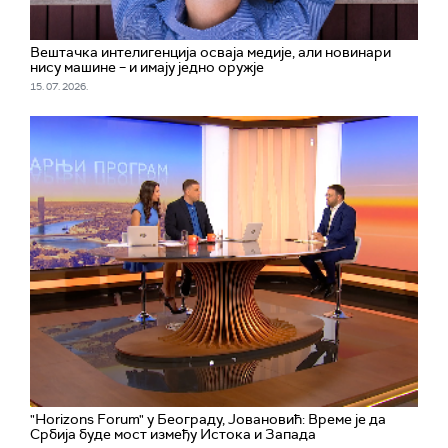
Вештачка интелигенција осваја медије, али новинари
нису машине – и имају једно оружје
15. 07. 2026.
"Horizons Forum" у Београду, Јовановић: Време је да
Србија буде мост између Истока и Запада