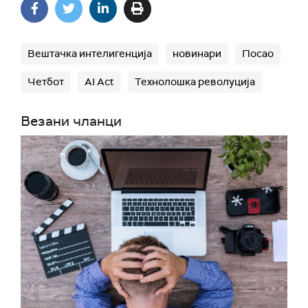
Вештачка интелигенција
новинари
Посао
Четбот
AI Act
Технолошка револуција
Везани чланци