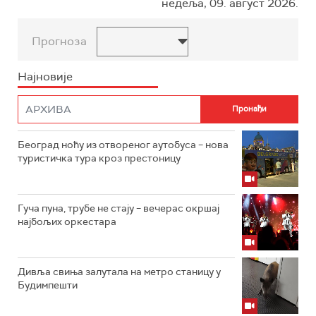
недеља, 09. август 2026.
Прогноза
Најновије
Београд ноћу из отвореног аутобуса – нова
туристичка тура кроз престоницу
Гуча пуна, трубе не стају – вечерас окршај
најбољих оркестара
Дивља свиња залутала на метро станицу у
Будимпешти