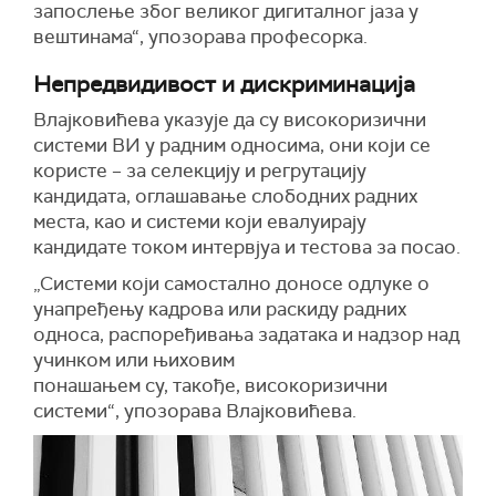
запослење због великог дигиталног јаза у
вештинама“, упозорава професорка.
Непредвидивост и дискриминација
Влајковићева указује да су високоризични
системи ВИ у радним односима, они који се
користе – за селекцију и регрутацију
кандидата, оглашавање слободних радних
места, као и системи који евалуирају
кандидате током интервјуа и тестова за посао.
„Системи који самостално доносе одлуке о
унапређењу кадрова или раскиду радних
односа, распоређивања задатака и надзор над
учинком или њиховим
понашањем су, такође, високоризични
системи“, упозорава Влајковићева.