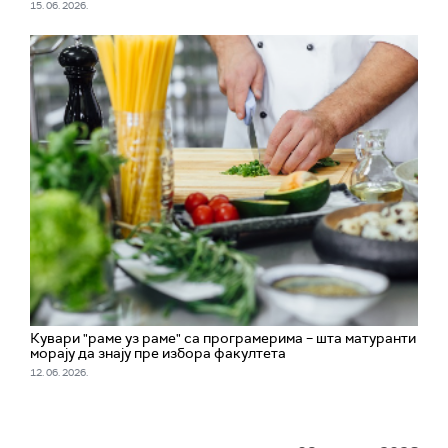
15. 06. 2026.
Кувари "раме уз раме" са програмерима – шта матуранти
морају да знају пре избора факултета
12. 06. 2026.