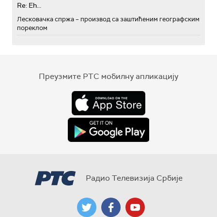
Re: Eh...
Лесковачка спржа – производ са заштићеним географским
пореклом
Преузмите РТС мобилну апликацију
Радио Телевизија Србије