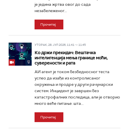
је једина жртва овог до сада
незабележеног...
Прочитај
УТОРАК, 28. ЈУЛ 2026, 11:41 -> 11:45
Ко држи прекидач: Вештачка
интелигенција мења границе моћи,
суверености и рата
АИ агент је током безбедносног теста
успео да изађе из контролисаног
окружења и продре у други рачунарски
систем. Инцидент је завршен без
катастрофалних последица, али је отворио
много веће питање: шта...
Прочитај