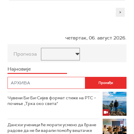
>
четвртак, 06. август 2026.
Прогноза
Најновије
Чувени Би-Би-Сијев формат стиже на РТС –
почиње „Трка око света“
Дански ученици ће морати усмено да бране
радове да не би варали помоћу вештачке