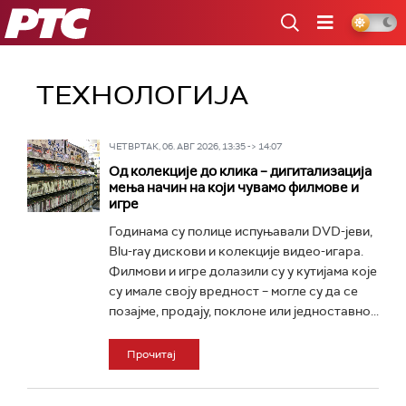
РТС
ТЕХНОЛОГИЈA
ЧЕТВРТАК, 06. АВГ 2026, 13:35 -> 14:07
Од колекције до клика – дигитализација
мења начин на који чувамо филмове и
игре
Годинама су полице испуњавали DVD-јеви,
Blu-ray дискови и колекције видео-игара.
Филмови и игре долазили су у кутијама које
су имале своју вредност – могле су да се
позајме, продају, поклоне или једноставно...
Прочитај