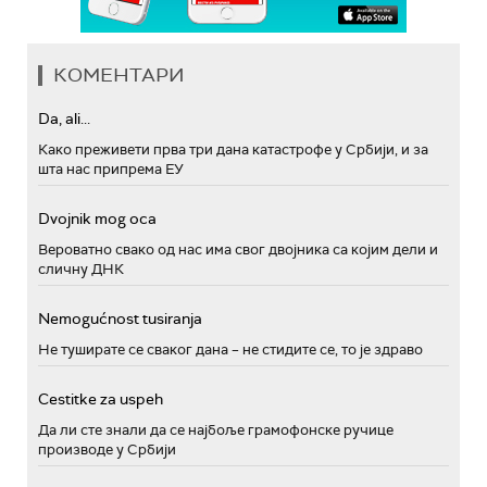
КОМЕНТАРИ
Da, ali...
Како преживети прва три дана катастрофе у Србији, и за
шта нас припрема ЕУ
Dvojnik mog oca
Вероватно свако од нас има свог двојника са којим дели и
сличну ДНК
Nemogućnost tusiranja
Не туширате се сваког дана – не стидите се, то је здраво
Cestitke za uspeh
Да ли сте знали да се најбоље грамофонске ручице
производе у Србији