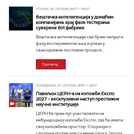
УТОРАК, 28. ЈУЛ 2026, 09:07 -> 09:07
Вештачка интелигенција у домаћим
компанијама: крај фазе тестирања
суверене ВИ фабрике
Вештачка интелигенција све брже напушта
фазу експериментисања и улази у
свакодневне пословне процесе...
Прочитај
ПОНЕДЕЉАК, 27. ЈУЛ 2026, 19:55 -> 19:57
Павиљон ЦЕРН-а на изложби Експо
2027 – ексклузивни наступ престижне
научне институције
ЦЕРН ће први пут учествовати на
међународној изложби Експо, где ће имати
свој изложбени простор. Споразум о
сарадњи потписали су министарка Јагода