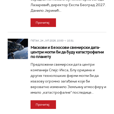
Лазаревић, директор Експа Београд 2027.
Данило Јеринић...
Прочитај
ПЕТАК, 24. ЈУЛ 2026, 10:00 -> 10:31
Маскови и Безосови свемирски дата-
центри могли би да буду катастрофални
по планету
Предложени свемирски дата центри
компанија Спејс-Икса, Блу ориџина и
других технолошких фирми могли би да
изазову огромно загађење које би
вероватно изменило Земљину атмосферу и
имало „катастрофалне“ последице...
Прочитај