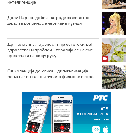
интелигенције
Доли Партон добија награду за животно
дело за допринос американа музици
Др Половина: Гојазност није естетски, већ
здравствени проблем – терапија се не сме
прекидати на своју руку
Од колекције до клика – дигитализација
мења начин на који чувамо филмове и игре