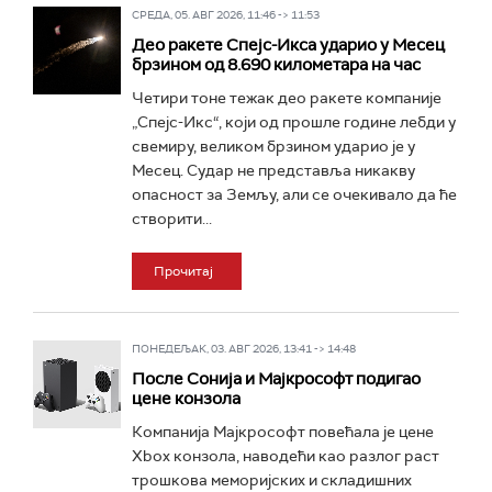
СРЕДА, 05. АВГ 2026, 11:46 -> 11:53
Део ракете Спејс-Икса ударио у Месец
брзином од 8.690 километара на час
Четири тоне тежак део ракете компаније
„Спејс-Икс“, који од прошле године лебди у
свемиру, великом брзином ударио је у
Месец. Судар не представља никакву
опасност за Земљу, али се очекивало да ће
створити...
Прочитај
ПОНЕДЕЉАК, 03. АВГ 2026, 13:41 -> 14:48
После Сонија и Мајкрософт подигао
цене конзола
Компанија Мајкрософт повећала је цене
Xbox конзола, наводећи као разлог раст
трошкова меморијских и складишних