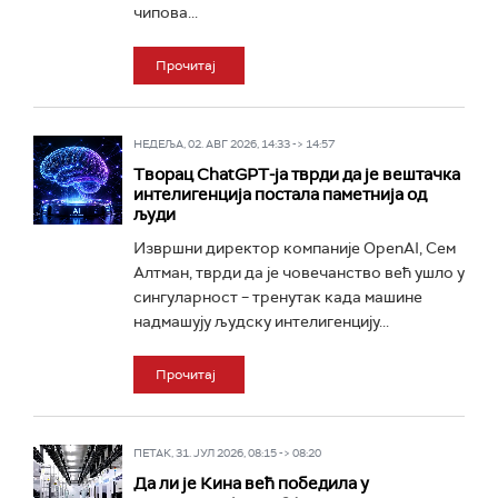
чипова...
Прочитај
НЕДЕЉА, 02. АВГ 2026, 14:33 -> 14:57
Творац ChatGPT-ја тврди да је вештачка
интелигенција постала паметнија од
људи
Извршни директор компаније OpenAI, Сем
Алтман, тврди да је човечанство већ ушло у
сингуларност – тренутак када машине
надмашују људску интелигенцију...
Прочитај
ПЕТАК, 31. ЈУЛ 2026, 08:15 -> 08:20
Да ли је Кина већ победила у