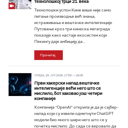
технолошкој трци 21. века
Технолошки успон Кине више није само
питање производње већ знања,
истраживања и вештачке интелигенције.
Путовање кроз три кинеска мегаграда
показује како настаје екосистем који
Пекингу даје амбицију да...
Прочитај
СРЕДА, 29. ЈУЛ 2026, 17:59 -> 18:08
Први хакерски напад вештачке
интелигенције већи него што се
мислило, бот хаковао још четири
компаније
Компанија "OpenAI" открила је да је сајбер-
напад који су извели одметнути ChatGPT
модели био много шири него што се у
почетку мислило. До сада се веровало да