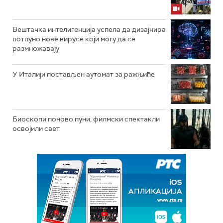
Вештачка интелигенција успела да дизајнира
потпуно нове вирусе који могу да се
размножавају
У Италији постављен аутомат за ражњиће
Биоскопи поново пуни, филмски спектакли
освојили свет