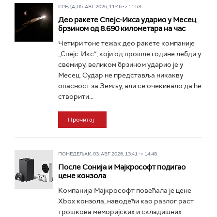
СРЕДА, 05. АВГ 2026, 11:46 -> 11:53
Део ракете Спејс-Икса ударио у Месец
брзином од 8.690 километара на час
Четири тоне тежак део ракете компаније
„Спејс-Икс“, који од прошле године лебди у
свемиру, великом брзином ударио је у
Месец. Судар не представља никакву
опасност за Земљу, али се очекивало да ће
створити...
Прочитај
ПОНЕДЕЉАК, 03. АВГ 2026, 13:41 -> 14:48
После Сонија и Мајкрософт подигао
цене конзола
Компанија Мајкрософт повећала је цене
Xbox конзола, наводећи као разлог раст
трошкова меморијских и складишних