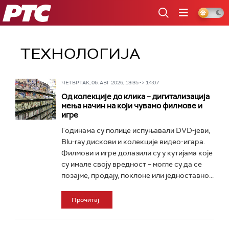
РТС
ТЕХНОЛОГИЈA
ЧЕТВРТАК, 06. АВГ 2026, 13:35 -> 14:07
Од колекције до клика – дигитализација
мења начин на који чувамо филмове и
игре
Годинама су полице испуњавали DVD-јеви,
Blu-ray дискови и колекције видео-игара.
Филмови и игре долазили су у кутијама које
су имале своју вредност – могле су да се
позајме, продају, поклоне или једноставно...
Прочитај