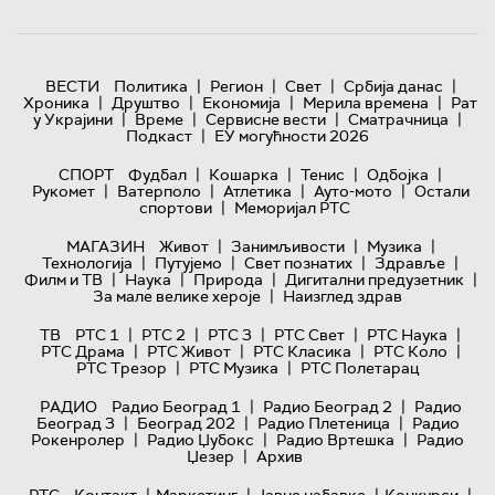
|
|
|
|
ВЕСТИ
Политика
Регион
Свет
Србија данас
|
|
|
|
Хроника
Друштво
Економија
Мерила времена
Рат
|
|
|
|
у Украјини
Време
Сервисне вести
Сматрачница
|
Подкаст
ЕУ могућности 2026
|
|
|
|
СПОРТ
Фудбал
Кошарка
Тенис
Одбојка
|
|
|
|
Рукомет
Ватерполо
Атлетика
Ауто-мото
Остали
|
спортови
Меморијал РТС
|
|
|
МАГАЗИН
Живот
Занимљивости
Музика
|
|
|
|
Технологијa
Путујемо
Свет познатих
Здравље
|
|
|
|
Филм и ТВ
Наука
Природа
Дигитални предузетник
|
За мале велике хероје
Наизглед здрав
|
|
|
|
|
ТВ
РТС 1
РТС 2
РТС 3
РТС Свет
РТС Наука
|
|
|
|
РТС Драма
РТС Живот
РТС Класика
РТС Коло
|
|
РТС Трезор
РТС Музика
РТС Полетарац
|
|
РАДИО
Радио Београд 1
Радио Београд 2
Радио
|
|
|
Београд 3
Београд 202
Радио Плетеница
Радио
|
|
|
Рокенролер
Радио Џубокс
Радио Вртешка
Радио
|
Џезер
Архив