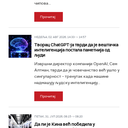
чипова...
Прочитај
НЕДЕЉА, 02. АВГ 2026, 14:33 -> 14:57
Творац ChatGPT-ја тврди да је вештачка
интелигенција постала паметнија од
људи
Извршни директор компаније OpenAI, Сем
Алтман, тврди да је човечанство већ ушло у
сингуларност – тренутак када машине
надмашују људску интелигенцију...
Прочитај
ПЕТАК, 31. ЈУЛ 2026, 08:15 -> 08:20
Да ли је Кина већ победила у