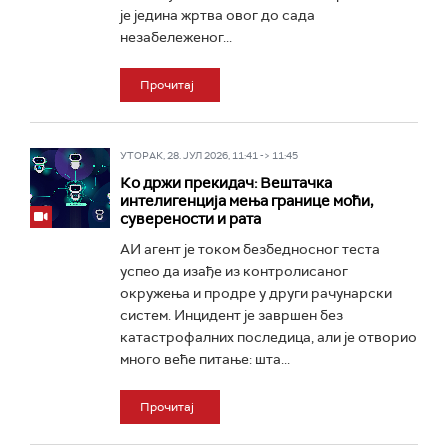
је једина жртва овог до сада
незабележеног...
Прочитај
УТОРАК, 28. ЈУЛ 2026, 11:41 -> 11:45
Ко држи прекидач: Вештачка
интелигенција мења границе моћи,
суверености и рата
АИ агент је током безбедносног теста
успео да изађе из контролисаног
окружења и продре у други рачунарски
систем. Инцидент је завршен без
катастрофалних последица, али је отворио
много веће питање: шта...
Прочитај