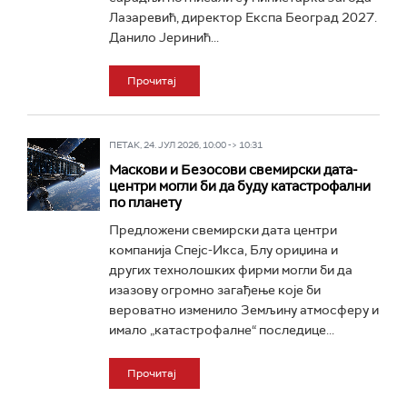
Лазаревић, директор Експа Београд 2027.
Данило Јеринић...
Прочитај
ПЕТАК, 24. ЈУЛ 2026, 10:00 -> 10:31
Маскови и Безосови свемирски дата-
центри могли би да буду катастрофални
по планету
Предложени свемирски дата центри
компанија Спејс-Икса, Блу ориџина и
других технолошких фирми могли би да
изазову огромно загађење које би
вероватно изменило Земљину атмосферу и
имало „катастрофалне“ последице...
Прочитај