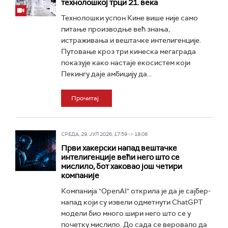
технолошкој трци 21. века
Технолошки успон Кине више није само
питање производње већ знања,
истраживања и вештачке интелигенције.
Путовање кроз три кинеска мегаграда
показује како настаје екосистем који
Пекингу даје амбицију да...
Прочитај
СРЕДА, 29. ЈУЛ 2026, 17:59 -> 18:08
Први хакерски напад вештачке
интелигенције већи него што се
мислило, бот хаковао још четири
компаније
Компанија "OpenAI" открила је да је сајбер-
напад који су извели одметнути ChatGPT
модели био много шири него што се у
почетку мислило. До сада се веровало да