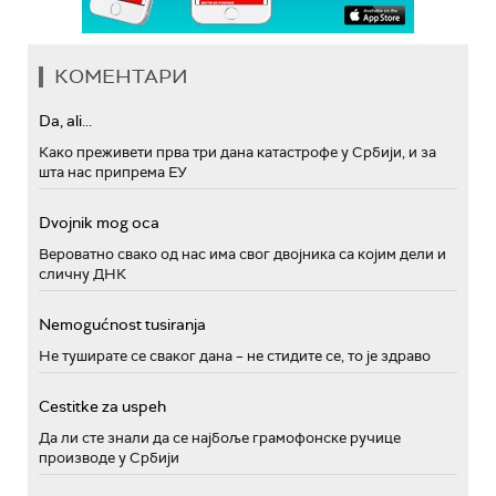
КОМЕНТАРИ
Da, ali...
Како преживети прва три дана катастрофе у Србији, и за
шта нас припрема ЕУ
Dvojnik mog oca
Вероватно свако од нас има свог двојника са којим дели и
сличну ДНК
Nemogućnost tusiranja
Не туширате се сваког дана – не стидите се, то је здраво
Cestitke za uspeh
Да ли сте знали да се најбоље грамофонске ручице
производе у Србији