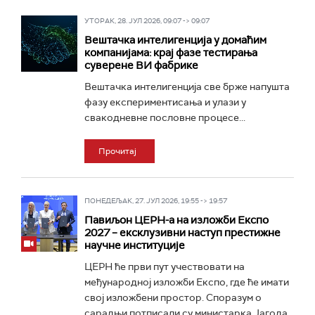
УТОРАК, 28. ЈУЛ 2026, 09:07 -> 09:07
Вештачка интелигенција у домаћим
компанијама: крај фазе тестирања
суверене ВИ фабрике
Вештачка интелигенција све брже напушта
фазу експериментисања и улази у
свакодневне пословне процесе...
Прочитај
ПОНЕДЕЉАК, 27. ЈУЛ 2026, 19:55 -> 19:57
Павиљон ЦЕРН-а на изложби Експо
2027 – ексклузивни наступ престижне
научне институције
ЦЕРН ће први пут учествовати на
међународној изложби Експо, где ће имати
свој изложбени простор. Споразум о
сарадњи потписали су министарка Јагода