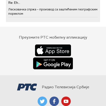
Re: Eh...
Лесковачка спржа – производ са заштићеним географским
пореклом
Преузмите РТС мобилну апликацију
Радио Телевизија Србије