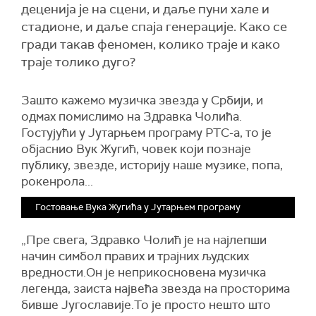
деценија је на сцени, и даље пуни хале и
стадионе, и даље спаја генерације. Како се
гради такав феномен, колико траје и како
траје толико дуго?
Зашто кажемо музичка звезда у Србији, и
одмах помислимо на Здравка Чолића.
Гостујући у Јутарњем програму РТС-а, то је
објаснио Вук Жугић, човек који познаје
публику, звезде, историју наше музике, попа,
рокенрола...
Гостовање Вука Жугића у Јутарњем програму
„Пре свега, Здравко Чолић је на најлепши
начин симбол правих и трајних људских
вредности.Он је неприкосновена музичка
легенда, заиста највећа звезда на просторима
бивше Југославије.То је просто нешто што