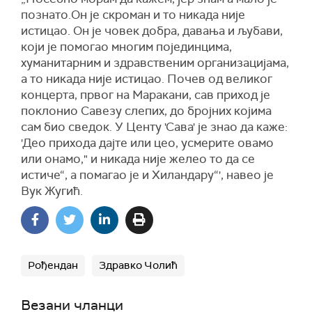
познато.Он је скроман и то никада није
истицао. Он је човек добра, давања и љубави,
који је помогао многим појединцима,
хуманитарним и здравственим организацијама,
а то никада није истицао. Почев од великог
концерта, првог на Маракани, сав приход је
поклонио Савезу слепих, до бројних којима
сам био сведок. У Центу 'Сава' је знао да каже:
'Део прихода дајте или цео, усмерите овамо
или онамо," и никада није желео то да се
истиче“, а помагао је и Хиландару“', навео је
Вук Жугић.
Рођендан
Здравко Чолић
Везани чланци