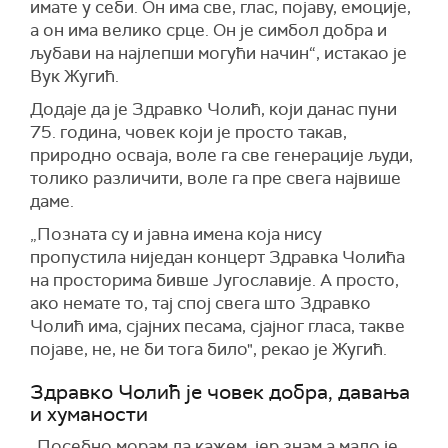
имате у себи. Он има све, глас, појаву, емоције,
а он има велико срце. Он је симбол добра и
љубави на најлепши могући начин“, истакао је
Вук Жугић.
Додаје да је Здравко Чолић, који данас пуни
75. година, човек који је просто такав,
природно осваја, воле га све генерације људи,
толико различити, воле га пре свега највише
даме.
„Позната су и јавна имена која нису
пропустила ниједан концерт Здравка Чолића
на просторима бивше Југославије. А просто,
ако немате то, тај спој свега што Здравко
Чолић има, сјајних песама, сјајног гласа, такве
појаве, не, не би тога било", рекао је Жугић.
Здравко Чолић је човек добра, давања
и хуманости
„Посебно морам да кажем, јер знам а мало је