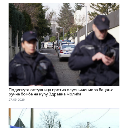
Подигнута оптужница против осумњичених за бацање
ручне бомбе на кућу Здравка Чолића
27. 05. 2026.