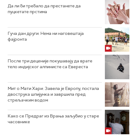
Да ли би требало да престанете да
пуцкетате прстима
Гуча дан други: Нема ни наговештаја
фајронта
После три деценије покушавају да врате
тело индијског алпинисте са Евереста
Мит о Мати Хари: Завела је Европу, постала
двострука шпијунка и завршила пред
стрељачким водом
Како се Предраг из Врања заљубио у старе
часовнике