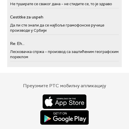
Не туширате се сваког дана – не стидите се, то је здраво
Cestitke za uspeh
Да ли сте знали да се најбоље грамофонске ручице
производе у Србији
Re: Eh...
Лесковачка спржа – производ са заштићеним географским
пореклом
Преузмите РТС мобилну апликацију