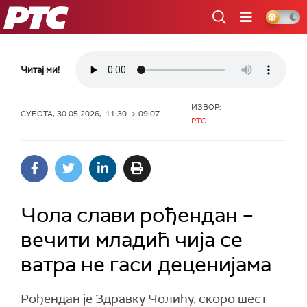
РТС
Читај ми!
ИЗВОР:
СУБОТА, 30.05.2026, 11:30 -> 09:07
РТС
Чола слави рођендан –
вечити младић чија се
ватра не гаси деценијама
Рођендан је Здравку Чолићу, скоро шест