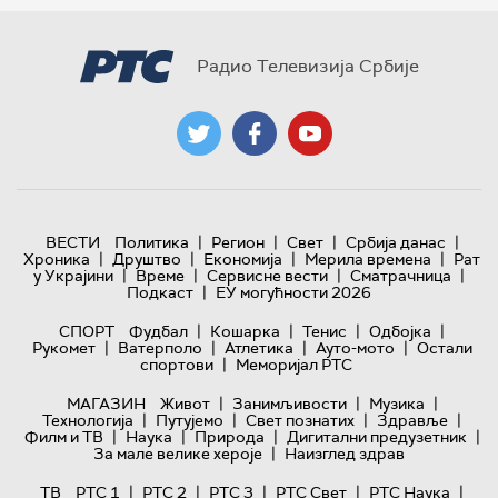
Радио Телевизија Србије
|
|
|
|
ВЕСТИ
Политика
Регион
Свет
Србија данас
|
|
|
|
Хроника
Друштво
Економија
Мерила времена
Рат
|
|
|
|
у Украјини
Време
Сервисне вести
Сматрачница
|
Подкаст
ЕУ могућности 2026
|
|
|
|
СПОРТ
Фудбал
Кошарка
Тенис
Одбојка
|
|
|
|
Рукомет
Ватерполо
Атлетика
Ауто-мото
Остали
|
спортови
Меморијал РТС
|
|
|
МАГАЗИН
Живот
Занимљивости
Музика
|
|
|
|
Технологијa
Путујемо
Свет познатих
Здравље
|
|
|
|
Филм и ТВ
Наука
Природа
Дигитални предузетник
|
За мале велике хероје
Наизглед здрав
|
|
|
|
|
ТВ
РТС 1
РТС 2
РТС 3
РТС Свет
РТС Наука