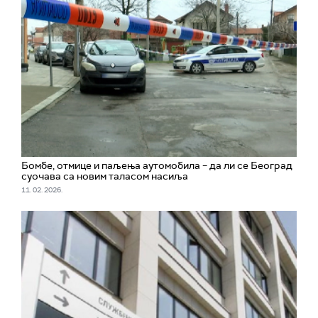
Бомбе, отмице и паљења аутомобила – да ли се Београд
суочава са новим таласом насиља
11. 02. 2026.