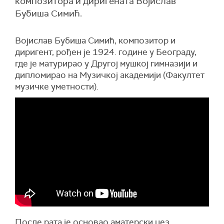
композитора и диригената Војислав
Бубиша Симић.
Војислав Бубиша Симић, композитор и
диригент, рођен је 1924. године у Београду,
где је матурирао у Другој мушкој гимназији и
дипломирао на Музичкој академији (Факултет
музичке уметности).
После рата је основао аматерски џез