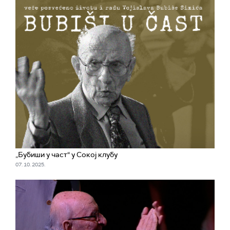
„Бубиши у част“ у Сокој клубу
07. 10. 2025.