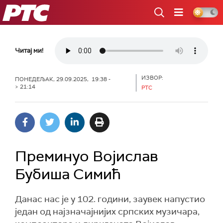
РТС
Читај ми!
ИЗВОР:
ПОНЕДЕЉАК, 29.09.2025, 19:38 -
> 21:14
РТС
Преминуо Војислав
Бубиша Симић
Данас нас је у 102. години, заувек напустио
један од најзначајнијих српских музичара,