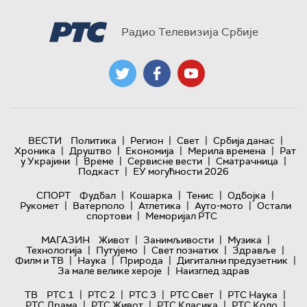
Радио Телевизија Србије
|
|
|
|
ВЕСТИ
Политика
Регион
Свет
Србија данас
|
|
|
|
Хроника
Друштво
Економија
Мерила времена
Рат
|
|
|
|
у Украјини
Време
Сервисне вести
Сматрачница
|
Подкаст
ЕУ могућности 2026
|
|
|
|
СПОРТ
Фудбал
Кошарка
Тенис
Одбојка
|
|
|
|
Рукомет
Ватерполо
Атлетика
Ауто-мото
Остали
|
спортови
Меморијал РТС
|
|
|
МАГАЗИН
Живот
Занимљивости
Музика
|
|
|
|
Технологијa
Путујемо
Свет познатих
Здравље
|
|
|
|
Филм и ТВ
Наука
Природа
Дигитални предузетник
|
За мале велике хероје
Наизглед здрав
|
|
|
|
|
ТВ
РТС 1
РТС 2
РТС 3
РТС Свет
РТС Наука
|
|
|
|
РТС Драма
РТС Живот
РТС Класика
РТС Коло