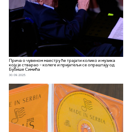
Прича о чувеном маестру ће трајати колико и музика
коју је стварао – колеге и пријатељи се опраштају од
Бубише Симића
30. 09. 2025.