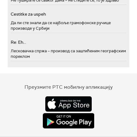
Не туширате се сваког дана – не стидите се, то је здраво
Cestitke za uspeh
Да ли сте знали да се најбоље грамофонске ручице
производе у Србији
Re: Eh...
Лесковачка спржа – производ са заштићеним географским
пореклом
Преузмите РТС мобилну апликацију