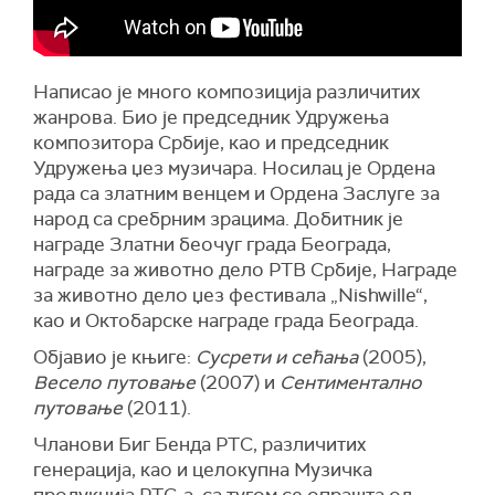
Написао је много композиција различитих
жанрова. Био је председник Удружења
композитора Србије, као и председник
Удружења џез музичара. Носилац је Ордена
рада са златним венцем и Ордена Заслуге за
народ са сребрним зрацима. Добитник је
награде Златни беочуг града Београда,
награде за животно дело РТВ Србије, Награде
за животно дело џез фестивала „Nishwille“,
као и Октобарске награде града Београда.
Објавио је књиге:
Сусрети и сећања
(2005),
Весело путовање
(2007) и
Сентиментално
путовање
(2011).
Чланови Биг Бенда РТС, различитих
генерација, као и целокупна Музичка
продукција РТС-a, са тугом се опрашта од