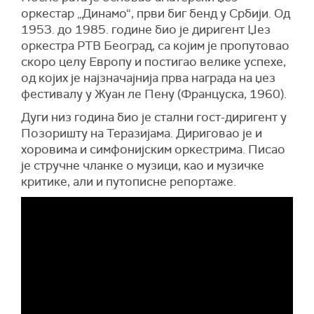
оркестар „Динамо“, први биг бенд у Србији. Од
1953. до 1985. године био је диригент Џез
оркестра РТВ Београд, са којим је пропутовао
скоро целу Европу и постигао велике успехе,
од којих је најзначајнија прва награда на џез
фестивалу у Жуан ле Пену (Француска, 1960).
Дуги низ година био је стални гост-диригент у
Позоришту на Теразијама. Дириговао је и
хоровима и симфонијским оркестрима. Писао
је стручне чланке о музици, као и музичке
критике, али и путописне репортаже.