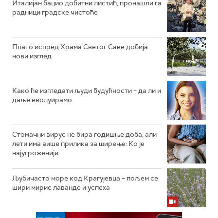
Италијан бацио добитни листић, пронашли га
радници градске чистоће
Плато испред Храма Светог Саве добија
нови изглед
Како ће изгледати људи будућности – да ли и
даље еволуирамо
Стомачни вирус не бира годишње доба, али
лети има више прилика за ширење: Ко је
најугроженији
Љубичасто море код Крагујевца – пољем се
шири мирис лаванде и успеха