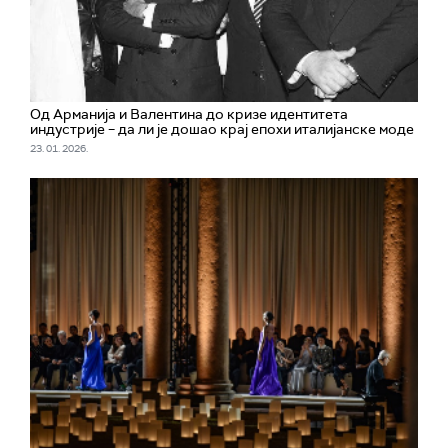
Од Арманија и Валентина до кризе идентитета
индустрије – да ли је дошао крај епохи италијанске моде
23. 01. 2026.