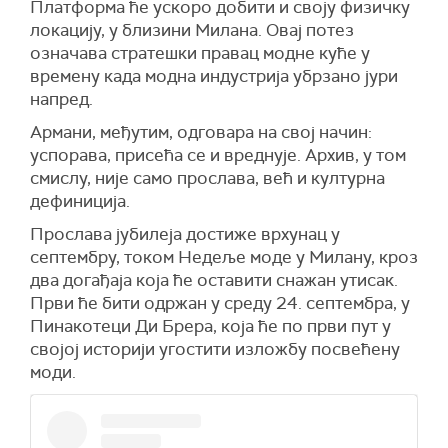
Платформа ће ускоро добити и своју физичку
локацију, у близини Милана. Овај потез
означава стратешки правац модне куће у
времену када модна индустрија убрзано јури
напред.
Армани, међутим, одговара на свој начин:
успорава, присећа се и вреднује. Архив, у том
смислу, није само прослава, већ и културна
дефиниција.
Прослава јубилеја достиже врхунац у
септембру, током Недеље моде у Милану, кроз
два догађаја која ће оставити снажан утисак.
Први ће бити одржан у среду 24. септембра, у
Пинакотеци Ди Брера, која ће по први пут у
својој историји угостити изложбу посвећену
моди.