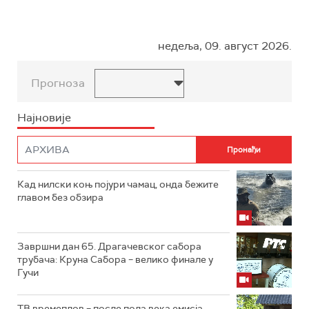
недеља, 09. август 2026.
Прогноза
Најновије
Кад нилски коњ појури чамац, онда бежите
главом без обзира
Завршни дан 65. Драгачевског сабора
трубача: Круна Сабора – велико финале у
Гучи
ТВ времеплов – после пола века емисја