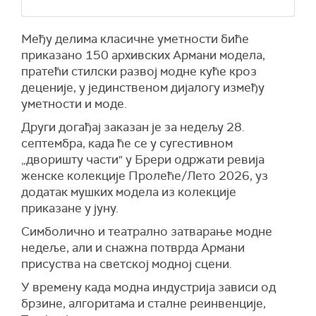
Међу делима класичне уметности биће
приказано 150 архивских Армани модела,
пратећи стилски развој модне куће кроз
деценије, у јединственом дијалогу између
уметности и моде.
Други догађај заказан је за недељу 28.
септембра, када ће се у сугестивном
„дворишту части" у Брери одржати ревија
женске колекције Пролеће/Лето 2026, уз
додатак мушких модела из колекције
приказане у јуну.
Симболично и театрално затварање модне
недеље, али и снажна потврда Армани
присуства на светској модној сцени.
У времену када модна индустрија зависи од
брзине, алгоритама и сталне реинвенције,