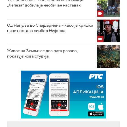
„Лепеза" добила је необичан наставак
Од Напуља до Спајдермена – како је кришка
пице постала симбол Њујорка
Живот на Земљи се два пута развио,
показује нова студија