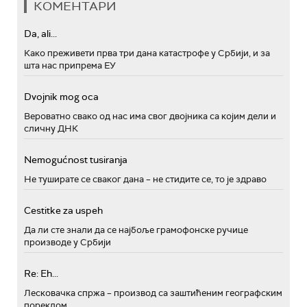
КОМЕНТАРИ
Da, ali...
Како преживети прва три дана катастрофе у Србији, и за
шта нас припрема ЕУ
Dvojnik mog oca
Вероватно свако од нас има свог двојника са којим дели и
сличну ДНК
Nemogućnost tusiranja
Не туширате се сваког дана – не стидите се, то је здраво
Cestitke za uspeh
Да ли сте знали да се најбоље грамофонске ручице
производе у Србији
Re: Eh...
Лесковачка спржа – производ са заштићеним географским
пореклом