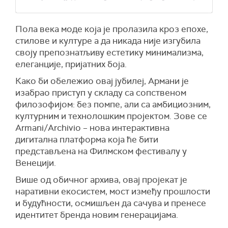
Пола века моде која је пролазила кроз епохе,
стилове и културе а да никада није изгубила
своју препознатљиву естетику минимализма,
елеганције, пријатних боја.
Како би обележио овај јубилеј, Армани је
изабрао приступ у складу са сопственом
филозофијом: без помпе, али са амбициозним,
културним и технолошким пројектом. Зове се
Armani/Archivio – нова интерактивна
дигитална платформа која ће бити
представљена на Филмском фестивалу у
Венецији.
Више од обичног архива, овај пројекат је
наративни екосистем, мост између прошлости
и будућности, осмишљен да сачува и пренесе
идентитет бренда новим генерацијама.