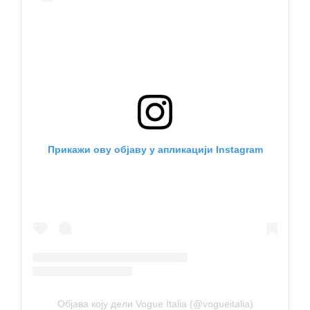
Прикажи ову објаву у апликацији Instagram
Објава коју дели Vogue Italia (@vogueitalia)