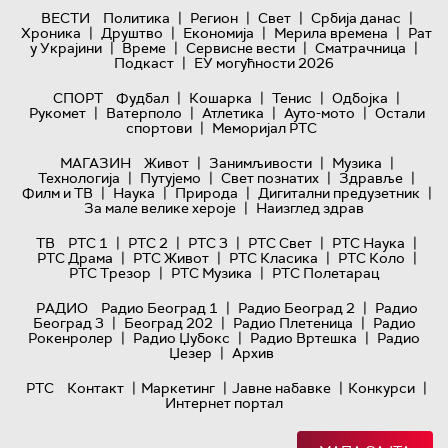
|
|
|
|
ВЕСТИ
Политика
Регион
Свет
Србија данас
|
|
|
|
Хроника
Друштво
Економија
Мерила времена
Рат
|
|
|
|
у Украјини
Време
Сервисне вести
Сматрачница
|
Подкаст
ЕУ могућности 2026
|
|
|
|
СПОРТ
Фудбал
Кошарка
Тенис
Одбојка
|
|
|
|
Рукомет
Ватерполо
Атлетика
Ауто-мото
Остали
|
спортови
Меморијал РТС
|
|
|
МАГАЗИН
Живот
Занимљивости
Музика
|
|
|
|
Технологијa
Путујемо
Свет познатих
Здравље
|
|
|
|
Филм и ТВ
Наука
Природа
Дигитални предузетник
|
За мале велике хероје
Наизглед здрав
|
|
|
|
|
ТВ
РТС 1
РТС 2
РТС 3
РТС Свет
РТС Наука
|
|
|
|
РТС Драма
РТС Живот
РТС Класика
РТС Коло
|
|
РТС Трезор
РТС Музика
РТС Полетарац
|
|
РАДИО
Радио Београд 1
Радио Београд 2
Радио
|
|
|
Београд 3
Београд 202
Радио Плетеница
Радио
|
|
|
Рокенролер
Радио Џубокс
Радио Вртешка
Радио
|
Џезер
Архив
|
|
|
|
РТС
Контакт
Маркетинг
Јавне набавке
Конкурси
Интернет портал