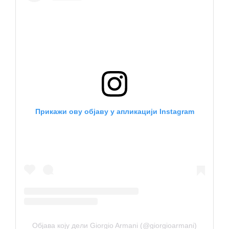
Прикажи ову објаву у апликацији Instagram
Објава коју дели Giorgio Armani (@giorgioarmani)