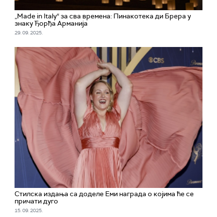
„Made in Italy“ за сва времена: Пинакотека ди Брера у
знаку Ђорђа Арманија
29. 09. 2025.
Стилска издања са доделе Еми награда о којима ће се
причати дуго
15. 09. 2025.