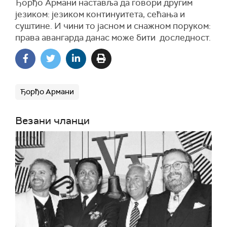
Ђорђо Армани наставља да говори другим
језиком: језиком континуитета, сећања и
суштине. И чини то јасном и снажном поруком:
права авангарда данас може бити доследност.
Ђорђо Армани
Везани чланци