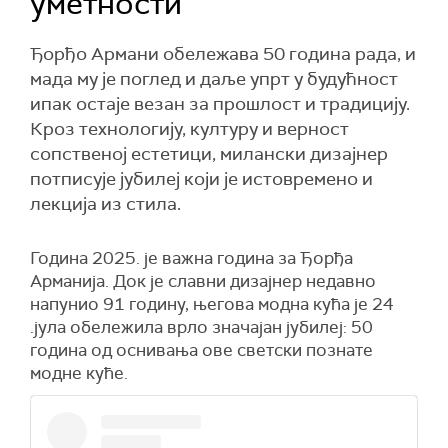
уметности
Ђорђо Армани обележава 50 година рада, и
мада му је поглед и даље упрт у будућност
ипак остаје везан за прошлост и традицију.
Кроз технологију, културу и верност
сопственој естетици, милански дизајнер
потписује јубилеј који је истовремено и
лекција из стила.
Година 2025. је важна година за Ђорђа
Арманија. Док је славни дизајнер недавно
напунио 91 годину, његова модна кућа је 24
.јула обележила врло значајан јубилеј: 50
година од оснивања ове светски познате
модне куће.