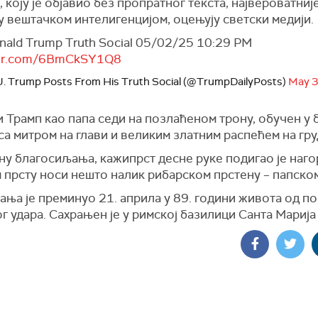
 коју је објавио без пропратног текста, највероватније
у вештачком интелигенцијом, оцењују светски медији.
nald Trump Truth Social 05/02/25 10:29 PM
tter.com/6BmCkSY1Q8
J. Trump Posts From His Truth Social (@TrumpDailyPosts)
May 3
 Трамп као папа седи на позлаћеном трону, обучен у 
 са митром на глави и великим златним распећем на гру
ну благосиљања, кажипрст десне руке подигао је нагор
 прсту носи нешто налик рибарском прстену – папском
ања је преминуо 21. априла у 89. години живота од п
 удара. Сахрањен је у римској базилици Санта Марија