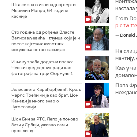
монтажа,
Шта се зна о изненадној смрти
настала 
Мерилин Монро, 64 године
касније
From Do
pic.twi
Сто година од рођења Власте
— Donald 
Велисављевића – глумца који је и
после најтежих животних
искушења остао насмејан
На слици
мантију,
И њему треба додатни посао:
Чешки председник ради као
Као у чи
фотограф на трци Формуле 1
домалом
Папа Фр
Јелисавета Карађорђевић: Краљ
можданог
Чарлс Трећи ми је као брат, Џон
Кенеди је много знао о
Југославији
Шон Бин за РТС: Лепо је поново
бити у Србији, уживао сам и
прошли пут