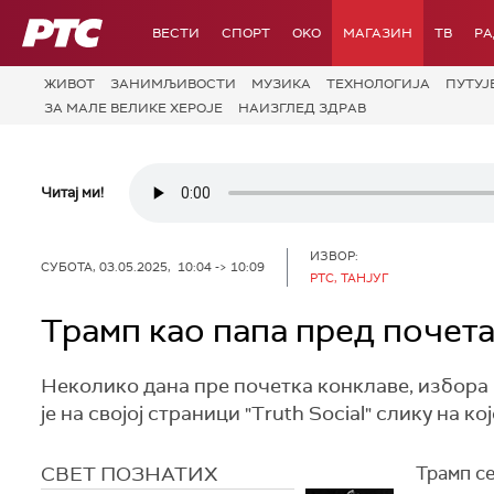
РТС
ВЕСТИ
СПОРТ
OKO
МАГАЗИН
ТВ
Р
ЖИВОТ
ЗАНИМЉИВОСТИ
МУЗИКА
ТЕХНОЛОГИЈA
ПУТУЈ
ЗА МАЛЕ ВЕЛИКЕ ХЕРОЈЕ
НАИЗГЛЕД ЗДРАВ
Читај ми!
ИЗВОР:
СУБОТА, 03.05.2025, 10:04 -> 10:09
РТС, ТАНЈУГ
Трамп као папа пред почет
Неколико дана пре почетка конклаве, избора 
је на својој страници "Truth Social" слику на кој
СВЕТ ПОЗНАТИХ
Трамп се