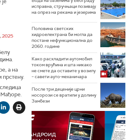
Вода на базенима у Београду
 је
исправна, стручњаци позивају
на опрез на рекама и језерима
Половина светских
хидроелектрана би могла да
, 2025
постане нефункционална до
2060. године
белу
дима.
Како расхладити аутомобил
током врућина и шта никако
е, а на
не смете да оставите у возилу
 прстену.
– савети ауто-механичара
оследица
После три деценије црни
 Мађоре.
носорози се вратили у долину
Замбези