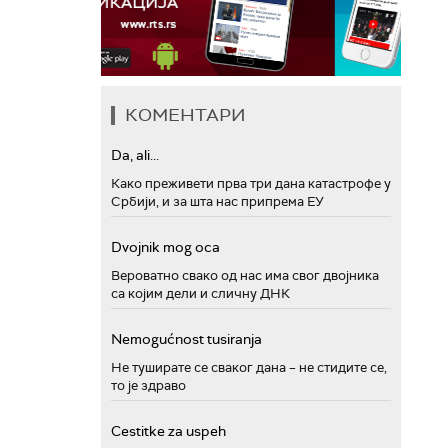
КОМЕНТАРИ
Da, ali...
Како преживети прва три дана катастрофе у
Србији, и за шта нас припрема ЕУ
Dvojnik mog oca
Вероватно свако од нас има свог двојника
са којим дели и сличну ДНК
Nemogućnost tusiranja
Не туширате се сваког дана – не стидите се,
то је здраво
Cestitke za uspeh