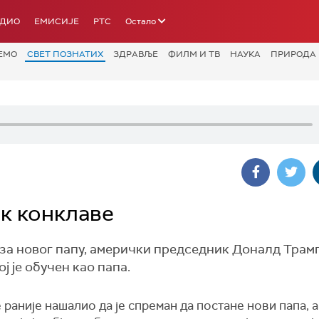
АДИО
ЕМИСИЈЕ
РТС
Остало
ЕМО
СВЕТ ПОЗНАТИХ
ЗДРАВЉЕ
ФИЛМ И ТВ
НАУКА
ПРИРОДА
ак конклаве
за новог папу, амерички председник Доналд Трам
ој је обучен као папа.
 раније нашалио да је спреман да постане нови папа, 