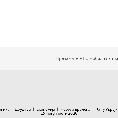
Преузмите РТС мобилну апли
|
|
|
|
оника
Друштво
Економија
Мерила времена
Рат у Украји
ЕУ могућности 2026