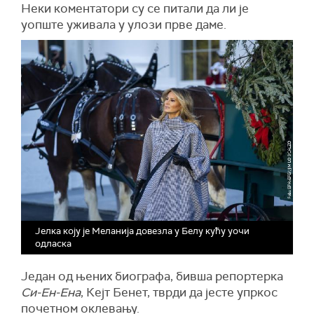
Неки коментатори су се питали да ли је
уопште уживала у улози прве даме.
Јелка коју је Меланија довезла у Белу кућу уочи
одласка
Један од њених биографа, бивша репортерка
Си-Ен-Ена
, Кејт Бенет, тврди да јесте упркос
почетном оклевању.