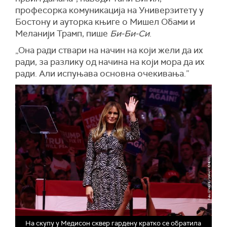
професорка комуникација на Универзитету у
Бостону и ауторка књиге о Мишел Обами и
Меланији Трамп, пише
Би-Би-Си
.
„Она ради ствари на начин на који жели да их
ради, за разлику од начина на који мора да их
ради. Али испуњава основна очекивања.”
На скупу у Медисон сквер гардену кратко се обратила