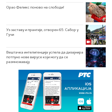
Орао Феликс поново на слободи!
Уз заставу и прангије, отворен 65. Сабор у
Гучи
Вештачка интелигенција успела да дизајнира
потпуно нове вирусе који могу да се
размножавају