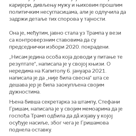
каријери, дивљењу мужу и њиховим прошлим
политичким несугласицама, али је одлучила да
задржи детаље тих спорова у тајности.
Она је, међутим, јавно стала уз Трампа у вези
са контроверзним ставовима да су
председнички избори 2020. покрадени.
„Нисам једина особа која доводи у питање те
резултате“, написала је у својој књизи. О
нередима на Капитолу 6. јануара 2021.
написала је да „није била свесна“ шта се
дешава јер је била заокупљена својим
дужностима.
Њена бивша секретарка за штампу, Стефани
Гришам, написала је у својим мемоарима да је
госпођа Трамп одбила да дâ изјаву у којој
осуђује насиље, због чега је Гришамова
поднела оставку.