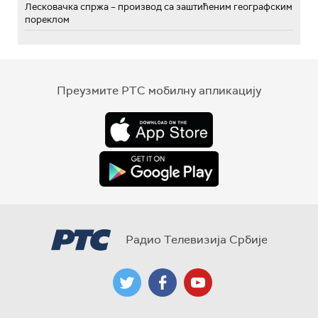
Лесковачка спржа – производ са заштићеним географским
пореклом
Преузмите РТС мобилну апликацију
Радио Телевизија Србије