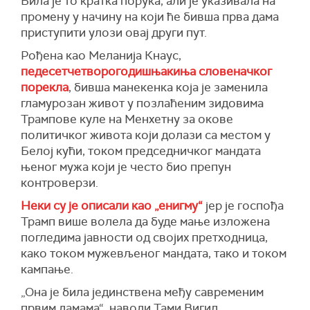
Била је то кратка порука, али је указивала на
промену у начину на који ће бивша прва дама
приступити улози овај други пут.
Рођена као Меланија Кнаус,
педесетчетворогодишњакиња словеначког
порекла
, бивша манекенка која је заменила
гламурозан живот у позлаћеним зидовима
Трампове куле на Менхетну за окове
политичког живота који долази са местом у
Белој кући, током председничког мандата
њеног мужа који је често био препун
контроверзи.
Неки су је описали као „енигму“
јер је госпођа
Трамп више волела да буде мање изложена
погледима јавности од својих претходница,
како током мужевљеног мандата, тако и током
кампање.
„Она је била јединствена међу савременим
првим дамама“, наводи Тами Вигил,