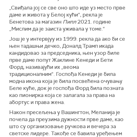
„Свиђала јој се све оно што иде уз место прве
даме и живота у Белој кући“, рекла је
Бенетова за магазин
Пипл
2021. године
„Мислим да је заиста уживала у томе.“
Још је у интервјуу из 1999. рекла да ако би се
њен тадашњи дечко, Доналд Трамп икада
кандидовао за председника, њен узор биле
прве даме попут Жаклине Кенеди и Бети
Форд, називајући их „веома
традиционалним“. Госпођа Кенеди је била
модна икона која је била посвећена очувању
Беле куће, док је госпођа Форд била позната
као пионирка која се залагала за права на
абортус и права жена.
Након пресељења у Вашингтон, Меланија је
почела да преузима дужности прве даме, као
што су организовање ручкова и вечера за
светске лидере. Такође се бавила уређењем