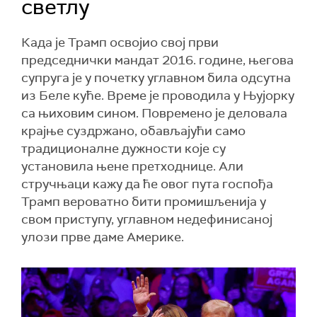
светлу
Када је Трамп освојио свој први
председнички мандат 2016. године, његова
супруга је у почетку углавном била одсутна
из Беле куће. Време је проводила у Њујорку
са њиховим сином. Повремено је деловала
крајње суздржано, обављајући само
традиционалне дужности које су
установила њене претходнице. Али
стручњаци кажу да ће овог пута госпођа
Трамп вероватно бити промишљенија у
свом приступу, углавном недефинисаној
улози прве даме Америке.