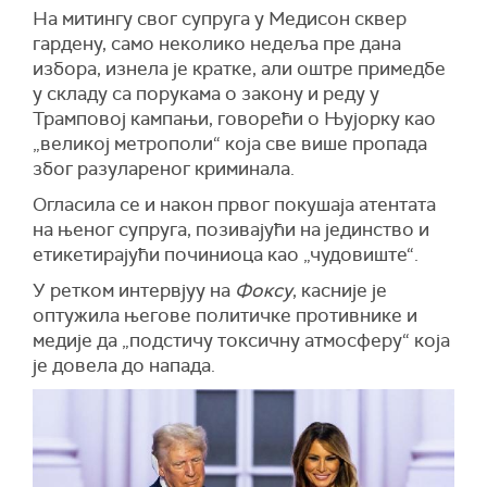
На митингу свог супруга у Медисон сквер
гардену, само неколико недеља пре дана
избора, изнела је кратке, али оштре примедбе
у складу са порукама о закону и реду у
Трамповој кампањи, говорећи о Њујорку као
„великој метрополи“ која све више пропада
због разулареног криминала.
Огласила се и након првог покушаја атентата
на њеног супруга, позивајући на јединство и
етикетирајући починиоца као „чудовиште“.
У ретком интервјуу на
Фоксу
, касније је
оптужила његове политичке противнике и
медије да „подстичу токсичну атмосферу“ која
је довела до напада.