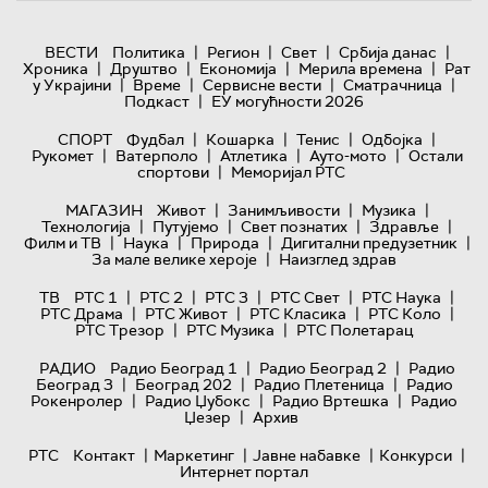
|
|
|
|
ВЕСТИ
Политика
Регион
Свет
Србија данас
|
|
|
|
Хроника
Друштво
Економија
Мерила времена
Рат
|
|
|
|
у Украјини
Време
Сервисне вести
Сматрачница
|
Подкаст
ЕУ могућности 2026
|
|
|
|
СПОРТ
Фудбал
Кошарка
Тенис
Одбојка
|
|
|
|
Рукомет
Ватерполо
Атлетика
Ауто-мото
Остали
|
спортови
Меморијал РТС
|
|
|
МАГАЗИН
Живот
Занимљивости
Музика
|
|
|
|
Технологијa
Путујемо
Свет познатих
Здравље
|
|
|
|
Филм и ТВ
Наука
Природа
Дигитални предузетник
|
За мале велике хероје
Наизглед здрав
|
|
|
|
|
ТВ
РТС 1
РТС 2
РТС 3
РТС Свет
РТС Наука
|
|
|
|
РТС Драма
РТС Живот
РТС Класика
РТС Коло
|
|
РТС Трезор
РТС Музика
РТС Полетарац
|
|
РАДИО
Радио Београд 1
Радио Београд 2
Радио
|
|
|
Београд 3
Београд 202
Радио Плетеница
Радио
|
|
|
Рокенролер
Радио Џубокс
Радио Вртешка
Радио
|
Џезер
Архив
|
|
|
|
РТС
Контакт
Маркетинг
Јавне набавке
Конкурси
Интернет портал