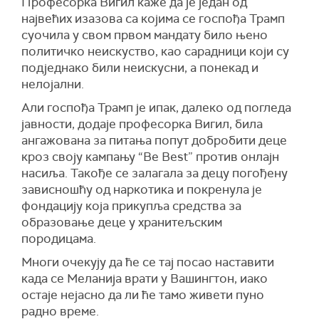
Професорка Вигил каже да је један од
највећих изазова са којима се госпођа Трамп
суочила у свом првом мандату било њено
политичко неискуство, као сарадници који су
подједнако били неискусни, а понекад и
нелојални.
Али госпођа Трамп је ипак, далеко од погледа
јавности, додаје професорка Вигил, била
ангажована за питања попут добробити деце
кроз своју кампању “Be Best” против онлајн
насиља. Такође се залагала за децу погођену
зависношћу од наркотика и покренула је
фондацију која прикупља средства за
образовање деце у хранитељским
породицама.
Многи очекују да ће се тај посао наставити
када се Меланија врати у Вашингтон, иако
остаје нејасно да ли ће тамо живети пуно
радно време.