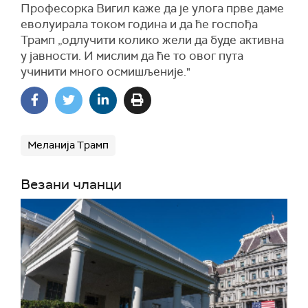
Професорка Вигил каже да је улога прве даме
еволуирала током година и да ће госпођа
Трамп „одлучити колико жели да буде активна
у јавности. И мислим да ће то овог пута
учинити много осмишљеније."
Меланија Трамп
Везани чланци