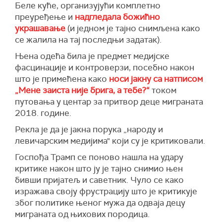
Беле куће, организујући комплетно
преуређење и
надгледала божићно
украшавање
(и једном је тајно снимљена како
се жалила на тај последњи задатак).
Њена одећа била је предмет медијске
фасцинације и контроверзи, посебно након
што је примећена како
носи јакну са натписом
„Мене заиста није брига, а тебе?“
током
путовања у центар за притвор деце миграната
2018. године.
Рекла је да је јакна порука „народу и
левичарским медијима" који су је критиковали.
Госпођа Трамп се поново нашла на удару
критике након што ју је тајно снимио њен
бивши пријатељ и саветник. Чуло се како
изражава своју фрустрацију што је критикује
због политике њеног мужа да одваја децу
миграната од њихових породица.