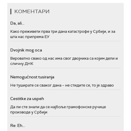
КОМЕНТАРИ
Da, ali...
Како преживети прва три дана катастрофе у Србији, и за
шта нас припрема ЕУ
Dvojnik mog oca
Вероватно свако од нас има свог двојника са којим дели и
сличну ДНК
Nemogućnost tusiranja
Не туширате се сваког дана – не стидите се, то је здраво
Cestitke za uspeh
Да ли сте знали да се најбоље грамофонске ручице
производе у Србији
Re: Eh...