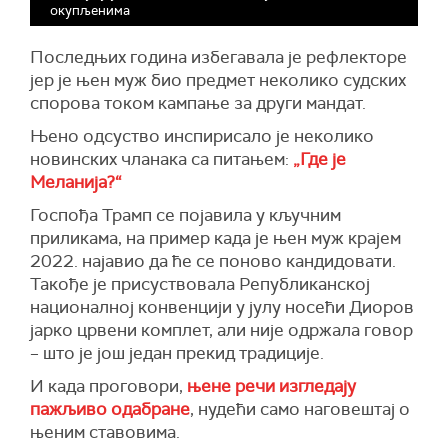
окупљенима
Последњих година избегавала је рефлекторе
јер је њен муж био предмет неколико судских
спорова током кампање за други мандат.
Њено одсуство инспирисало је неколико
новинских чланака са питањем:
„Где је
Меланија?“
Госпођа Трамп се појавила у кључним
приликама, на пример када је њен муж крајем
2022. најавио да ће се поново кандидовати.
Такође је присуствовала Републиканској
националној конвенцији у јулу носећи Диоров
јарко црвени комплет, али није одржала говор
– што је још један прекид традиције.
И када проговори,
њене речи изгледају
пажљиво одабране
, нудећи само наговештај о
њеним ставовима.