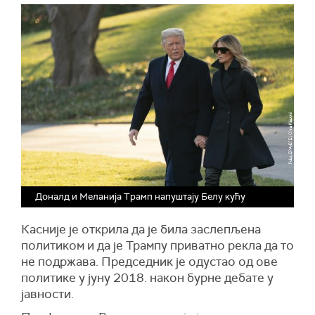
Доналд и Меланија Трамп напуштају Белу кућу
Касније је открила да је била заслепљена
политиком и да је Трампу приватно рекла да то
не подржава. Председник је одустао од ове
политике у јуну 2018. након бурне дебате у
јавности.