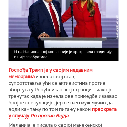
И на Националној конвенцији је прекршила традицију
и није се обратила
Госпођа Трамп је у својим недавним
мемоарима
изнела свој став,
супротстављајући се активистима против
абортуса у Републиканској странци – иако је
тренутак када је изнела ове примедбе изазвао
бројне спекулације, јер се њен муж мучио да
води кампању по том питању након
преокрета
у случају
Ро против Вејда
.
Меланија је писала о својој манекенској