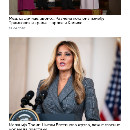
Мед, кашичице, звоно... Размена поклона између
Трампових и краља Чарлса и Камиле
29. 04. 2026.
Меланија Трамп: Нисам Епстинова жртва, лажне гласине
морају да престану