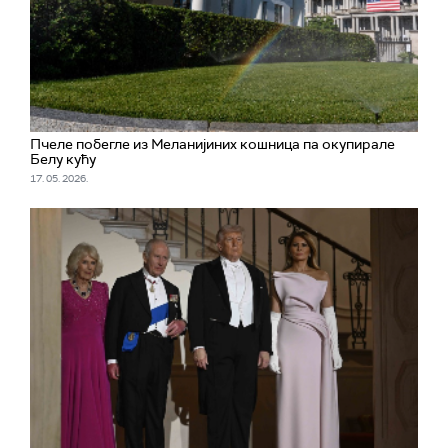
Пчеле побегле из Меланијиних кошница па окупирале
Белу кућу
17. 05. 2026.