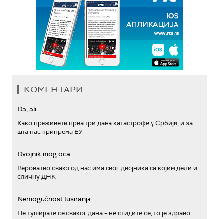
КОМЕНТАРИ
Da, ali...
Како преживети прва три дана катастрофе у Србији, и за
шта нас припрема ЕУ
Dvojnik mog oca
Вероватно свако од нас има свог двојника са којим дели и
сличну ДНК
Nemogućnost tusiranja
Не туширате се сваког дана – не стидите се, то је здраво