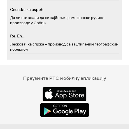
Cestitke za uspeh
Да ли сте знали да се најбоље грамофонске ручице
производе у Србији
Re: Eh...
Лесковачка спржа – производ са заштићеним географским
пореклом
Преузмите РТС мобилну апликацију