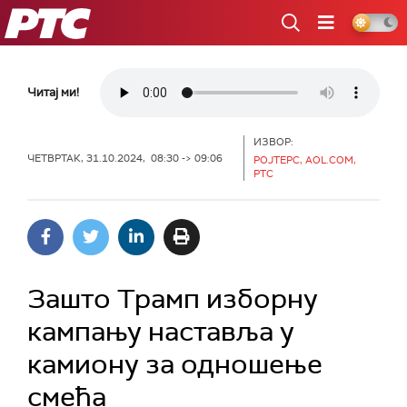
РТС
Читај ми!
ИЗВОР:
ЧЕТВРТАК, 31.10.2024, 08:30 -> 09:06
РОЈТЕРС, AOL.COM,
РТС
Зашто Трамп изборну
кампању наставља у
камиону за одношење
смећа