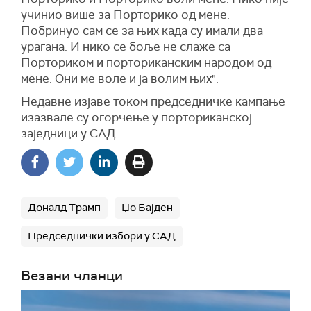
учинио више за Порторико од мене.
Побринуо сам се за њих када су имали два
урагана. И нико се боље не слаже са
Порториком и порториканским народом од
мене. Они ме воле и ја волим њих".
Недавне изјаве током председничке кампање
изазвале су огорчење у порториканској
заједници у САД.
Доналд Трамп
Џо Бајден
Председнички избори у САД
Везани чланци