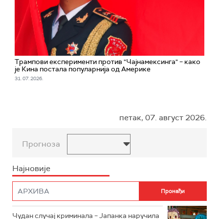
Трампови експерименти против "Чајнамексинга" – како
је Кина постала популарнија од Америке
31. 07. 2026.
петак, 07. август 2026.
Прогноза
Најновије
Чудан случај криминала – Јапанка наручила