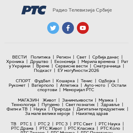
Радио Телевизија Србије
|
|
|
|
ВЕСТИ
Политика
Регион
Свет
Србија данас
|
|
|
|
Хроника
Друштво
Економија
Мерила времена
Рат
|
|
|
|
у Украјини
Време
Сервисне вести
Сматрачница
|
Подкаст
ЕУ могућности 2026
|
|
|
|
СПОРТ
Фудбал
Кошарка
Тенис
Одбојка
|
|
|
|
Рукомет
Ватерполо
Атлетика
Ауто-мото
Остали
|
спортови
Меморијал РТС
|
|
|
МАГАЗИН
Живот
Занимљивости
Музика
|
|
|
|
Технологијa
Путујемо
Свет познатих
Здравље
|
|
|
|
Филм и ТВ
Наука
Природа
Дигитални предузетник
|
За мале велике хероје
Наизглед здрав
|
|
|
|
|
ТВ
РТС 1
РТС 2
РТС 3
РТС Свет
РТС Наука
|
|
|
|
РТС Драма
РТС Живот
РТС Класика
РТС Коло
|
|
РТС Трезор
РТС Музика
РТС Полетарац