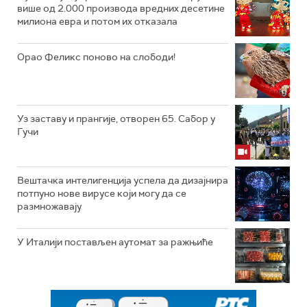
више од 2.000 производа вредних десетине
милиона евра и потом их отказала
Орао Феликс поново на слободи!
Уз заставу и прангије, отворен 65. Сабор у
Гучи
Вештачка интелигенција успела да дизајнира
потпуно нове вирусе који могу да се
размножавају
У Италији постављен аутомат за ражњиће