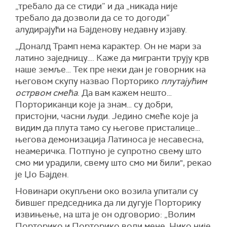
„требало да се стиди” и да „никада није
требало да дозволи да се то догоди”
алудирајући на Бајденову недавну изјаву.
„Доналд Трамп нема карактер. Он не мари за
латино заједницу…. Каже да мигранти трују крв
наше земље… Тек пре неки дан је говорник на
његовом скупу назвао Порторико
плутајућим
острвом смећа
. Да вам кажем нешто…
Порториканци које ја знам… су добри,
пристојни, часни људи. Једино смеће које ја
видим да плута тамо су његове присталице…
његова демонизација Латиноса је несавесна,
неамеричка. Потпуно је супротно свему што
смо ми урадили, свему што смо ми били", рекао
је Џо Бајден.
Новинари окупљени око возила упитали су
бившег председника да ли дугује Порторику
извињење, на шта је он одговорио: „Волим
Порторико и Порторико воли мене. Нико није