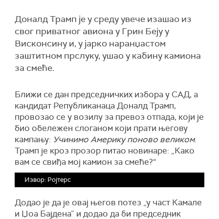
Доналд Трамп је у среду увече изашао из
свог приватног авиона у Грин Беју у
Висконсину и, у јарко наранџастом
заштитном прслуку, ушао у кабину камиона
за смеће.
Ближи се дан председничких избора у САД, а
кандидат Републиканаца Доналд Трамп,
провозао се у возилу за превоз отпада, који је
био обележен слоганом који прати његову
кампању:
Учинимо Америку поново великом
.
Трамп је кроз прозор питао новинаре: „Како
вам се свиђа мој камион за смеће?“
Извор: Ројтерс
Додао је да је овај његов потез „у част Камале
и Џоа Бајдена” и додао да би председник