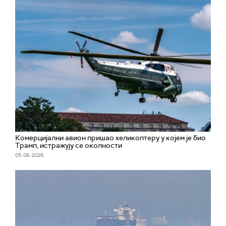
Комерцијални авион пришао хеликоптеру у којем је био
Трамп, истражују се околности
05. 08. 2026.