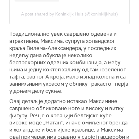
A post shared by Koninklijk Huis (@koninklijkhuis)
Традиционално увек савршено одевена и
атрактивна, Максима, супруга холандског
краља Вилема-Александера, у последњих
недељу дана обукла је неколико
беспрекорних одевних комбинација, а међу
њима и једну коктел хаљину од тамнозеленог
тафта, равног А кроја, мало изнад колена и са
занимљивим украсом у облику тракастог перја
у доњем делу сукње.
Овај детаљ је додатно истакао Максимине
савршено обликоване ноге и високу и витку
фигуру. Реч је о креацији белгијске куће
високе моде „Натан“, иначе омиљеног бренда
и холандске и белгијске краљице, а Максима
овај примерак има одавно у својој гардероби и