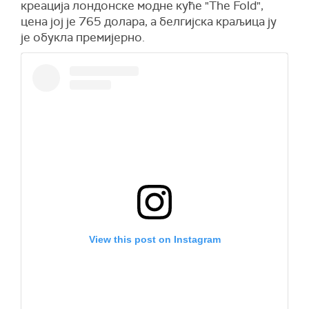
креација лондонске модне куће "Тhe Fold",
цена јој је 765 долара, а белгијска краљица ју
је обукла премијерно.
View this post on Instagram