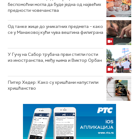
беспомоћни могла да буде једна од највећих
предности човечанства
Од танке жице до уникатних предмета – како
се у Манаковој кући чува вештина филиграна
У Гучу на Сабор трубача први стигли гости
из иностранства, међу њима и Виктор Орбан
Питер Хедер: Како су хришћани напустили
хришћанство