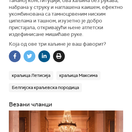
тананој конституцији, ова хаљина без рукава,
набрана у струку и наглашена каишем, ефектно
укомбинована са тамноцрвеним ниским
ципелама и ташном, изузетно је добро
пристајала, откривајући њене атлетски
издефинисане мишићаве руке.
Која од ове три хаљине је ваш фаворит?
краљица Летисија
краљица Максима
Белгијска краљевска породица
Везани чланци