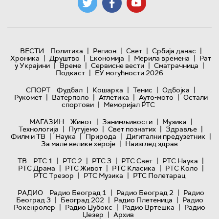
|
|
|
|
ВЕСТИ
Политика
Регион
Свет
Србија данас
|
|
|
|
Хроника
Друштво
Економија
Мерила времена
Рат
|
|
|
|
у Украјини
Време
Сервисне вести
Сматрачница
|
Подкаст
ЕУ могућности 2026
|
|
|
|
СПОРТ
Фудбал
Кошарка
Тенис
Одбојка
|
|
|
|
Рукомет
Ватерполо
Атлетика
Ауто-мото
Остали
|
спортови
Меморијал РТС
|
|
|
МАГАЗИН
Живот
Занимљивости
Музика
|
|
|
|
Технологијa
Путујемо
Свет познатих
Здравље
|
|
|
|
Филм и ТВ
Наука
Природа
Дигитални предузетник
|
За мале велике хероје
Наизглед здрав
|
|
|
|
|
ТВ
РТС 1
РТС 2
РТС 3
РТС Свет
РТС Наука
|
|
|
|
РТС Драма
РТС Живот
РТС Класика
РТС Коло
|
|
РТС Трезор
РТС Музика
РТС Полетарац
|
|
РАДИО
Радио Београд 1
Радио Београд 2
Радио
|
|
|
Београд 3
Београд 202
Радио Плетеница
Радио
|
|
|
Рокенролер
Радио Џубокс
Радио Вртешка
Радио
|
Џезер
Архив