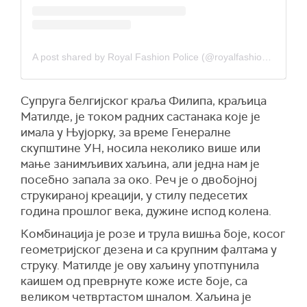
A post shared by Royal Fashion Police (@royalfashionpolice)
Супруга белгијског краља Филипа, краљица
Матилде, је током радних састанака које је
имала у Њујорку, за време Генералне
скупштине УН, носила неколико више или
мање занимљивих хаљина, али једна нам је
посебно запала за око. Реч је о двобојној
струкираној креацији, у стилу педесетих
година прошлог века, дужине испод колена.
Комбинација је розе и трула вишња боје, косог
геометријског дезена и са крупним фалтама у
струку. Матилде је ову хаљину употпунила
каишем од преврнуте коже исте боје, са
великом четвртастом шналом. Хаљина је