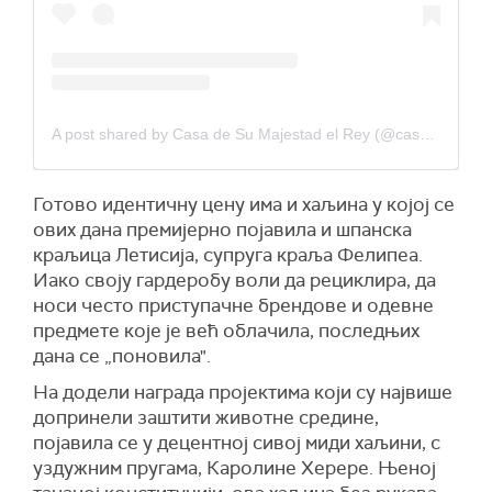
A post shared by Casa de Su Majestad el Rey (@casareal.es)
Готово идентичну цену има и хаљина у којој се
ових дана премијерно појавила и шпанска
краљица Летисија, супруга краља Фелипеа.
Иако своју гардеробу воли да рециклира, да
носи често приступачне брендове и одевне
предмете које је већ облачила, последњих
дана се „поновила".
На додели награда пројектима који су највише
допринели заштити животне средине,
појавила се у децентној сивој миди хаљини, с
уздужним пругама, Каролине Херере. Њеној