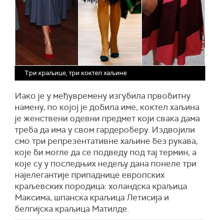
Три краљице, три коктел хаљине
Иако је у међувремену изгубила првобитну
намену, по којој је добила име, коктел хаљина
је женствени одевни предмет који свака дама
треба да има у свом гардероберу. Издвојили
смо три репрезентативне хаљине без рукава,
које би могле да се подведу под тај термин, а
које су у последњих недељу дана понеле три
најелегантије припаднице европских
краљевских породица: холандска краљица
Максима, шпанска краљица Летисија и
белгијска краљица Матилде.