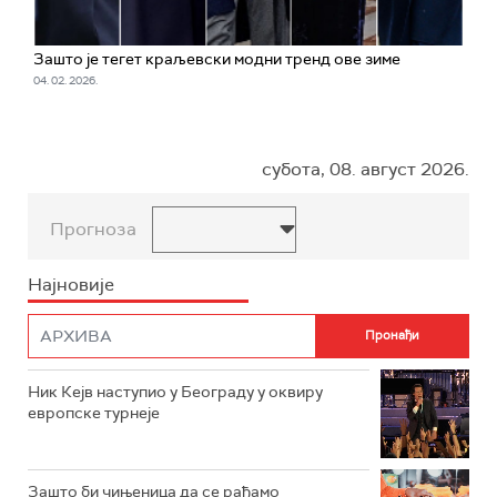
Зашто је тегет краљевски модни тренд ове зиме
04. 02. 2026.
субота, 08. август 2026.
Прогноза
Најновије
Ник Кејв наступио у Београду у оквиру
европске турнеје
Зашто би чињеница да се рађамо