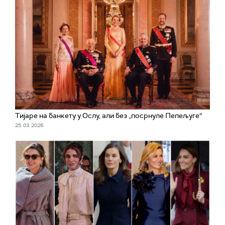
Тијаре на банкету у Ослу, али без „посрнуле Пепељуге“
25. 03. 2026.