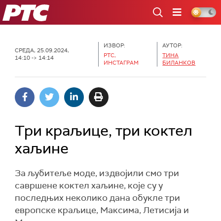
РТС
ИЗВОР:
АУТОР:
СРЕДА, 25.09.2024,
РТС,
ТИНА
14:10 -> 14:14
ИНСТАГРАМ
БИЛАНКОВ
Три краљице, три коктел
хаљине
За љубитеље моде, издвојили смо три
савршене коктел хаљине, које су у
последњих неколико дана обукле три
европске краљице, Максима, Летисија и