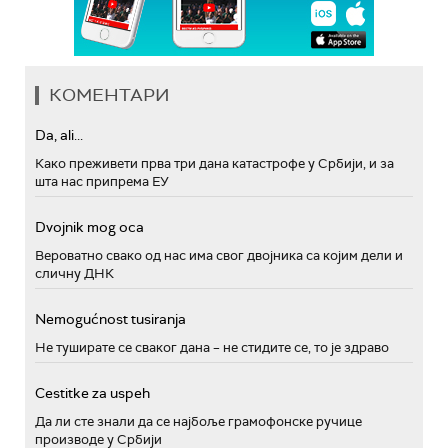
КОМЕНТАРИ
Da, ali...
Како преживети прва три дана катастрофе у Србији, и за
шта нас припрема ЕУ
Dvojnik mog oca
Вероватно свако од нас има свог двојника са којим дели и
сличну ДНК
Nemogućnost tusiranja
Не туширате се сваког дана – не стидите се, то је здраво
Cestitke za uspeh
Да ли сте знали да се најбоље грамофонске ручице
производе у Србији