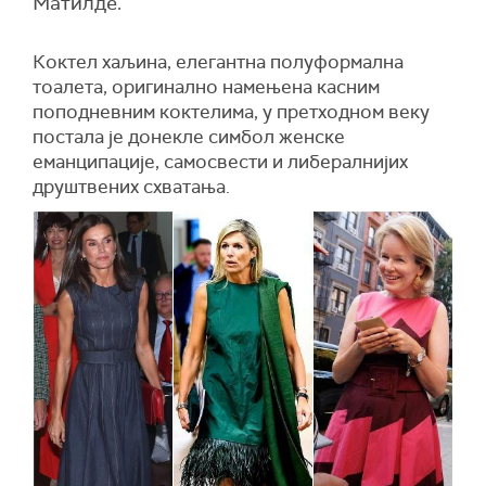
Матилде.
Коктел хаљина, елегантна полуформална
тоалета, оригинално намењена касним
поподневним коктелима, у претходном веку
постала је донекле симбол женске
еманципације, самосвести и либералнијих
друштвених схватања.