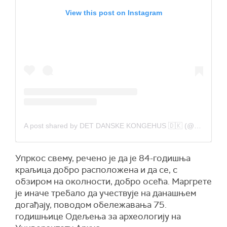
View this post on Instagram
A post shared by DET DANSKE KONGEHUS 🇩🇰 (@detdanskekongehus)
Упркос свему, речено је да је 84-годишња
краљица добро расположена и да се, с
обзиром на околности, добро осећа. Маргрете
је иначе требало да учествује на данашњем
догађају, поводом обележавања 75.
годишњице Одељења за археологију на