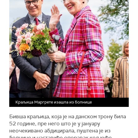
Краљица Маргрете изашла из болнице
Бивша краљица, која је на данском трону била
52 године, пре него што је у јануару
неочекивано абдицирала, пуштена је из
болнице и наставиће опоравак код куће.