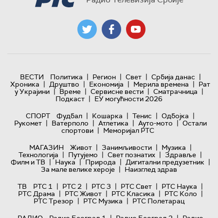
|
|
|
|
ВЕСТИ
Политика
Регион
Свет
Србија данас
|
|
|
|
Хроника
Друштво
Економија
Мерила времена
Рат
|
|
|
|
у Украјини
Време
Сервисне вести
Сматрачница
|
Подкаст
ЕУ могућности 2026
|
|
|
|
СПОРТ
Фудбал
Кошарка
Тенис
Одбојка
|
|
|
|
Рукомет
Ватерполо
Атлетика
Ауто-мото
Остали
|
спортови
Меморијал РТС
|
|
|
МАГАЗИН
Живот
Занимљивости
Музика
|
|
|
|
Технологијa
Путујемо
Свет познатих
Здравље
|
|
|
|
Филм и ТВ
Наука
Природа
Дигитални предузетник
|
За мале велике хероје
Наизглед здрав
|
|
|
|
|
ТВ
РТС 1
РТС 2
РТС 3
РТС Свет
РТС Наука
|
|
|
|
РТС Драма
РТС Живот
РТС Класика
РТС Коло
|
|
РТС Трезор
РТС Музика
РТС Полетарац
|
|
РАДИО
Радио Београд 1
Радио Београд 2
Радио