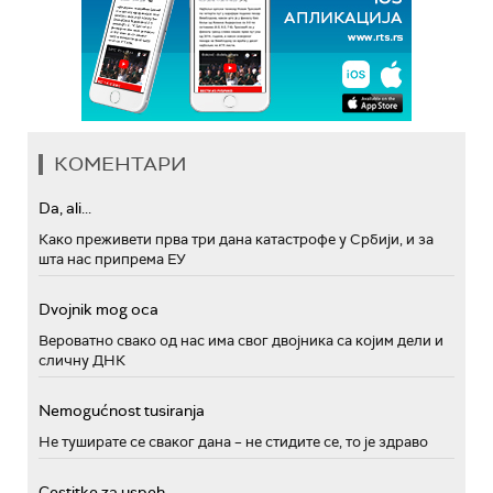
КОМЕНТАРИ
Da, ali...
Како преживети прва три дана катастрофе у Србији, и за
шта нас припрема ЕУ
Dvojnik mog oca
Вероватно свако од нас има свог двојника са којим дели и
сличну ДНК
Nemogućnost tusiranja
Не туширате се сваког дана – не стидите се, то је здраво
Cestitke za uspeh