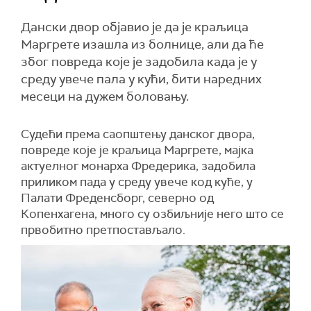
Дански двор објавио је да је краљица
Маргрете изашла из болнице, али да ће
због повреда које је задобила када је у
среду увече пала у кући, бити наредних
месеци на дужем боловању.
Судећи према саопштењу данског двора,
повреде које је краљица Маргрете, мајка
актуелног монарха Фредерика, задобила
приликом пада у среду увече код куће, у
Палати Фреденсборг, северно од
Копенхагена, много су озбиљније него што се
првобитно претпостављало.