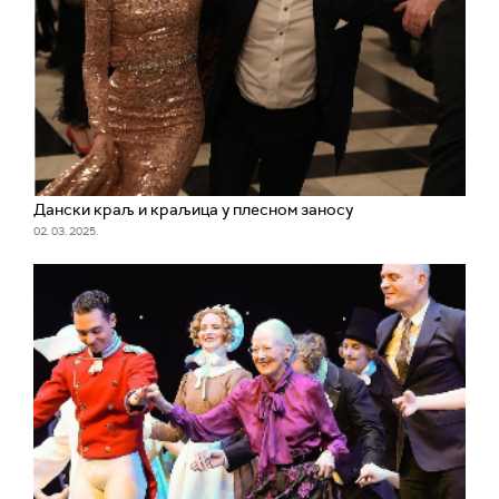
Дански краљ и краљица у плесном заносу
02. 03. 2025.