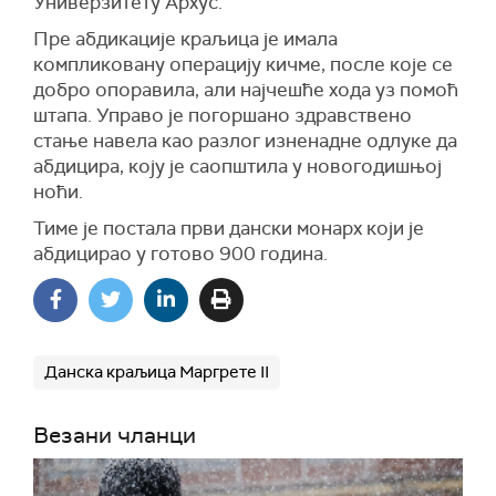
Универзитету Архус.
Пре абдикације краљица је имала
компликовану операцију кичме, после које се
добро опоравила, али најчешће хода уз помоћ
штапа. Управо је погоршано здравствено
стање навела као разлог изненадне одлуке да
абдицира, коју је саопштила у новогодишњој
ноћи.
Тиме је постала први дански монарх који је
абдицирао у готово 900 година.
Данска краљица Маргрете II
Везани чланци