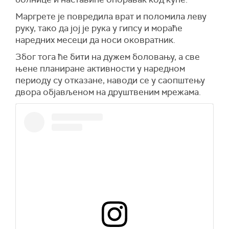
Маргрете је повредила врат и поломила леву
руку, тако да јој је рука у гипсу и мораће
наредних месеци да носи оковратник.
Због тога ће бити на дужем боловању, а све
њене планиране активности у наредном
периоду су отказане, наводи се у саопштењу
двора објављеном на друштвеним мрежама.