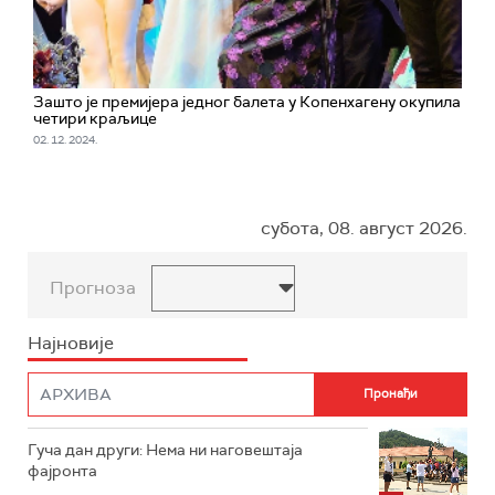
Зашто је премијера једног балета у Копенхагену окупила
четири краљице
02. 12. 2024.
субота, 08. август 2026.
Прогноза
Најновије
Гуча дан други: Нема ни наговештаја
фајронта