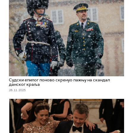
Судски епилог поново скренуо пажњу на скандал
данског краља
26. 11. 2025.