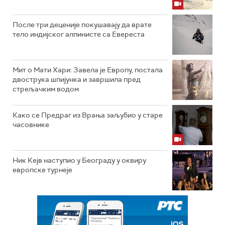
После три деценије покушавају да врате
тело индијског алпинисте са Евереста
Мит о Мати Хари: Завела је Европу, постала
двострука шпијунка и завршила пред
стрељачким водом
Како се Предраг из Врања заљубио у старе
часовнике
Ник Кејв наступио у Београду у оквиру
европске турнеје