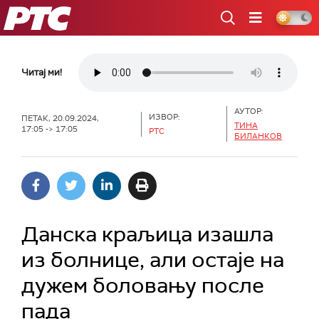
РТС
Читај ми!
АУТОР:
ИЗВОР:
ПЕТАК, 20.09.2024,
ТИНА
17:05 -> 17:05
РТС
БИЛАНКОВ
Данска краљица изашла
из болнице, али остаје на
дужем боловању после
пада