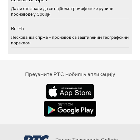
Да ли сте знали да се најбоље грамофонске ручице
производе у Србији
Re: Eh...
Лесковачка спржа – производ са заштићеним географским
пореклом
Преузмите РТС мобилну апликацију
Радио Телевизија Србије