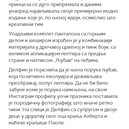
принцеза се дуго припремала и данима
унапред најављивала своје премијерно модно
издање које је, по њеној идеји, осмислио цео
креативни тим.
Упадљиви комплет панталона са горњим
делом и шеширом израђен је у комбинацији
материјала у дречавој црвеној и пинк боји, са
великом апликацијом лептира са предње
стране и натписом „Љубав" на леђима.
Делфин је појаснила да је њена порука љубав,
која позитивно еволуира и доживљава
преображај, попут лептира. Да не би било
забуне коме је порука намењена, на свом
Инстаграм профилу уочи празника поставила
је породичну фотографију, што иначе ретко
чини. На слици је Делфин са супругом и двоје
деце у друштву свог оца краља Алберта и
маћехе краљице Паоле.