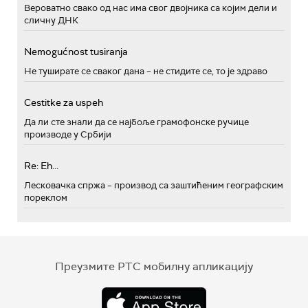
Вероватно свако од нас има свог двојника са којим дели и
сличну ДНК
Nemogućnost tusiranja
Не туширате се сваког дана – не стидите се, то је здраво
Cestitke za uspeh
Да ли сте знали да се најбоље грамофонске ручице
производе у Србији
Re: Eh...
Лесковачка спржа – производ са заштићеним географским
пореклом
Преузмите РТС мобилну апликацију