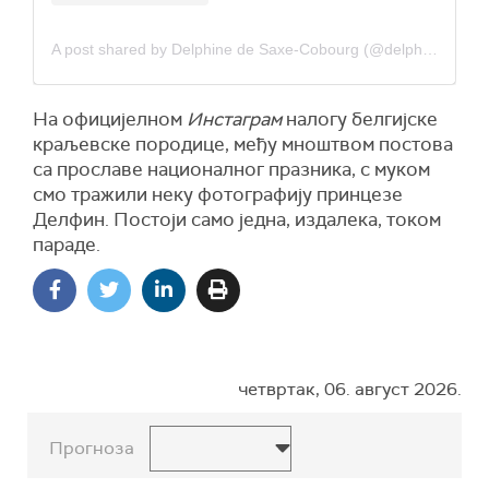
A post shared by Delphine de Saxe-Cobourg (@delphine_de_saxe_cobourg)
На официјелном
Инстаграм
налогу белгијске
краљевске породице, међу мноштвом постова
са прославе националног празника, с муком
смо тражили неку фотографију принцезе
Делфин. Постоји само једна, издалека, током
параде.
четвртак, 06. август 2026.
Прогноза