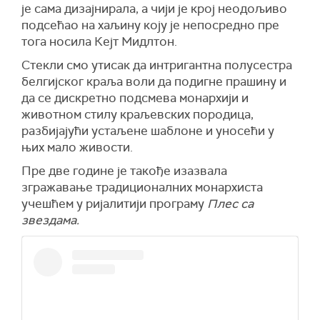
је сама дизајнирала, а чији је крој неодољиво
подсећао на хаљину коју је непосредно пре
тога носила Кејт Мидлтон.
Стекли смо утисак да интригантна полусестра
белгијског краља воли да подигне прашину и
да се дискретно подсмева монархији и
животном стилу краљевских породица,
разбијајући устаљене шаблоне и уносећи у
њих мало живости.
Пре две године је такође изазвала
згражавање традиционалних монархиста
учешћем у ријалитији програму
Плес са
звездама.