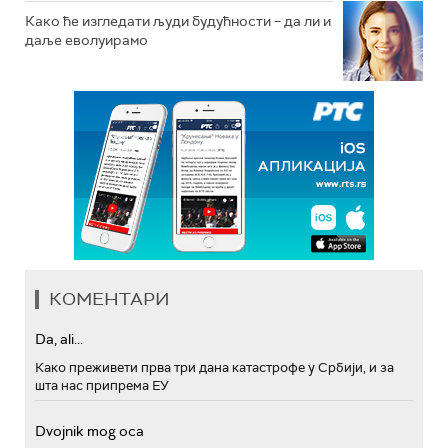
Како ће изгледати људи будућности – да ли и
даље еволуирамо
КОМЕНТАРИ
Da, ali...
Како преживети прва три дана катастрофе у Србији, и за
шта нас припрема ЕУ
Dvojnik mog oca