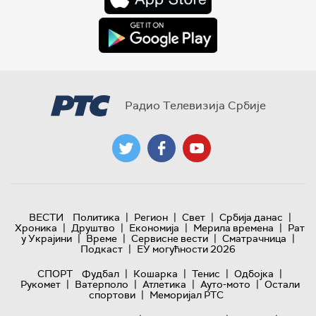
Радио Телевизија Србије
|
|
|
|
ВЕСТИ
Политика
Регион
Свет
Србија данас
|
|
|
|
Хроника
Друштво
Економија
Мерила времена
Рат
|
|
|
|
у Украјини
Време
Сервисне вести
Сматрачница
|
Подкаст
ЕУ могућности 2026
|
|
|
|
СПОРТ
Фудбал
Кошарка
Тенис
Одбојка
|
|
|
|
Рукомет
Ватерполо
Атлетика
Ауто-мото
Остали
|
спортови
Меморијал РТС