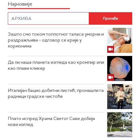
Најновије
Зашто смо током топлотног таласа уморни и
раздражљиви – одговор се крије у
хормонима
Да ли наша планета изгледа као кромпир или
као плави кликер
Италијан бацио добитни листић, пронашли га
радници градске чистоће
Плато испред Храма Светог Саве добија
нови изглед