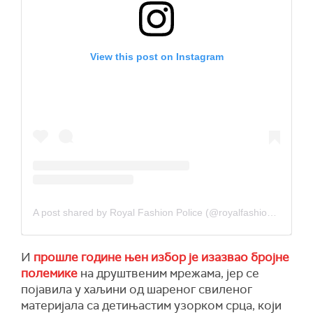
View this post on Instagram
A post shared by Royal Fashion Police (@royalfashionpolice)
И
прошле године њен избор је изазвао бројне
полемике
на друштвеним мрежама, јер се
појавила у хаљини од шареног свиленог
материјала са детињастим узорком срца, који