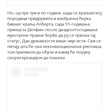
Но, од пре три и по године, када се краљевској
породици придружила и ванбрачна ћерка
бившег краља Алберта, сада 55-годишња
принцеза Делфин, после двадесетогодишње
мукотрпне правне борбе да јој се призна тај
статус, Дан државности више није исти. Сви се
питају шта ће ова неконвенционална уметница
том приликом да обуче и какву ће поруку
својом креацијом да пошаље.