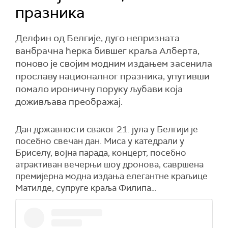
празника
Делфин од Белгије, дуго непризната
ванбрачна ћерка бившег краља Алберта,
поново је својим модним издањем засенила
прославу националног празника, упутивши
помало ироничну поруку љубави која
доживљава преображај.
Дан државности сваког 21. јула у Белгији је
посебно свечан дан. Миса у катедрали у
Бриселу, војна парада, концерт, посебно
атрактиван вечерњи шоу дронова, савршена
премијерна модна издања елегантне краљице
Матилде, супруге краља Филипа…