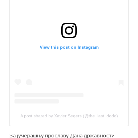
View this post on Instagram
A post shared by Xavier Segers (@the_last_dodo)
За јучерашњу прославу Дана државности