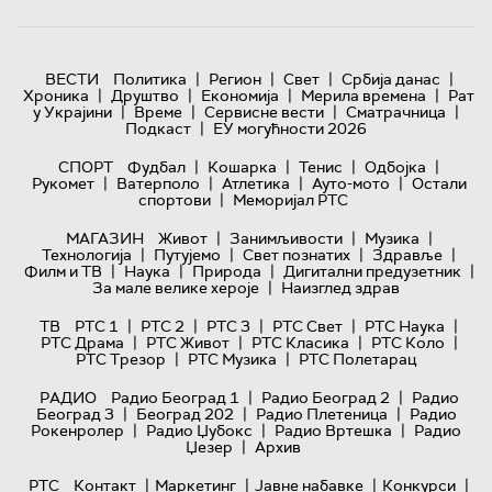
|
|
|
|
ВЕСТИ
Политика
Регион
Свет
Србија данас
|
|
|
|
Хроника
Друштво
Економија
Мерила времена
Рат
|
|
|
|
у Украјини
Време
Сервисне вести
Сматрачница
|
Подкаст
ЕУ могућности 2026
|
|
|
|
СПОРТ
Фудбал
Кошарка
Тенис
Одбојка
|
|
|
|
Рукомет
Ватерполо
Атлетика
Ауто-мото
Остали
|
спортови
Меморијал РТС
|
|
|
МАГАЗИН
Живот
Занимљивости
Музика
|
|
|
|
Технологијa
Путујемо
Свет познатих
Здравље
|
|
|
|
Филм и ТВ
Наука
Природа
Дигитални предузетник
|
За мале велике хероје
Наизглед здрав
|
|
|
|
|
ТВ
РТС 1
РТС 2
РТС 3
РТС Свет
РТС Наука
|
|
|
|
РТС Драма
РТС Живот
РТС Класика
РТС Коло
|
|
РТС Трезор
РТС Музика
РТС Полетарац
|
|
РАДИО
Радио Београд 1
Радио Београд 2
Радио
|
|
|
Београд 3
Београд 202
Радио Плетеница
Радио
|
|
|
Рокенролер
Радио Џубокс
Радио Вртешка
Радио
|
Џезер
Архив
|
|
|
|
РТС
Контакт
Маркетинг
Јавне набавке
Конкурси