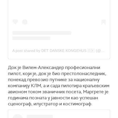
A post shared by DET DANSKE KONGEHUS 🇩🇰 (@detdanskekongehus)
Док је Вилем-Александер професионални
пилот, који је, док је био престолонаследник,
понекад превозио путнике за националну
компанију КЛМ, а и сада пилотира краљевским
авионом током званичних посета, Маргрете је
годинама позната у јавности као успешан
сценограф, илустратор и костимограф.