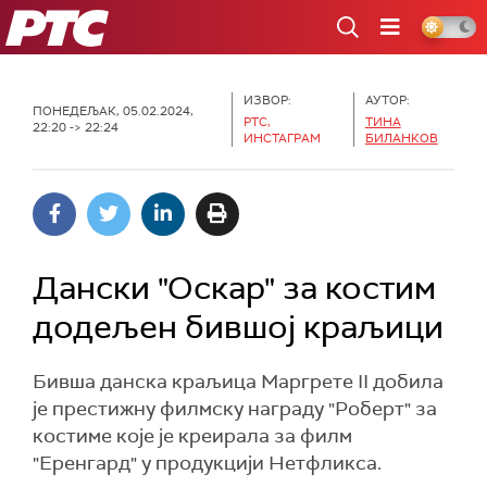
РТС
ИЗВОР:
АУТОР:
ПОНЕДЕЉАК, 05.02.2024,
РТС,
ТИНА
22:20 -> 22:24
ИНСТАГРАМ
БИЛАНКОВ
Дански "Оскар" за костим
додељен бившој краљици
Бивша данска краљица Маргрете II добила
је престижну филмску награду "Роберт" за
костиме које је креирала за филм
"Еренгард" у продукцији Нетфликса.