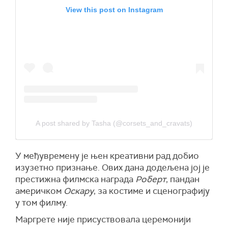
View this post on Instagram
A post shared by Tasha (@corsets_and_cravats)
У међувремену је њен креативни рад добио
изузетно признање. Ових дана додељена јој је
престижна филмска награда
Роберт
, пандан
америчком
Оскару
, за костиме и сценографију
у том филму.
Маргрете није присуствовала церемонији