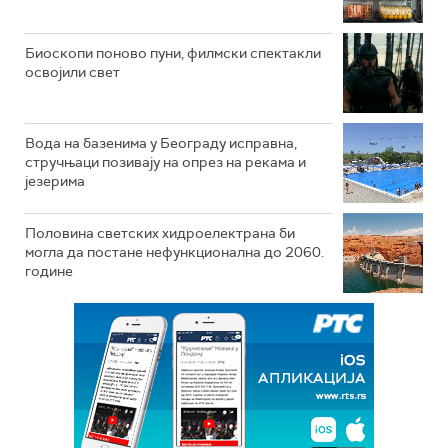
Биоскопи поново пуни, филмски спектакли
освојили свет
Вода на базенима у Београду исправна,
стручњаци позивају на опрез на рекама и
језерима
Половина светских хидроелектрана би
могла да постане нефункционална до 2060.
године