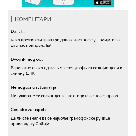
КОМЕНТАРИ
Da, ali...
Како преживети прва три дана катастрофе у Србији, и за
шта нас припрема ЕУ
Dvojnik mog oca
Вероватно свако од нас има свог двојника са којим дели и
сличну ДНК
Nemogućnost tusiranja
Не туширате се сваког дана – не стидите се, то је здраво
Cestitke za uspeh
Да ли сте знали да се најбоље грамофонске ручице
производе у Србији