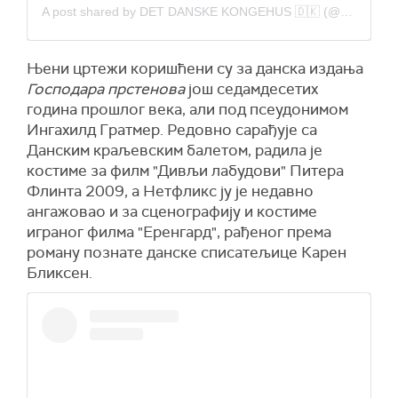
A post shared by DET DANSKE KONGEHUS 🇩🇰 (@detdanskekongehus)
Њени цртежи коришћени су за данска издања
Господара
прстенова
још седамдесетих
година прошлог века, али под псеудонимом
Ингахилд Гратмер. Редовно сарађује са
Данским краљевским балетом, радила је
костиме за филм "Дивљи лабудови" Питера
Флинта 2009, а Нетфликс ју је недавно
ангажовао и за сценографију и костиме
играног филма "Еренгард", рађеног према
роману познате данске списатељице Карен
Бликсен.