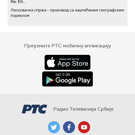
Re: Eh...
Лесковачка спржа – производ са заштићеним географским
пореклом
Преузмите РТС мобилну апликацију
Радио Телевизија Србије