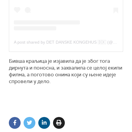
A post shared by DET DANSKE KONGEHUS 🇩🇰 (@detdanskekongehus)
Бивша краљица је изјавила да је због тога
дирнута и поносна, и захвалила се целој екипи
филма, а поготово онима који су њене идеје
спровели у дело.