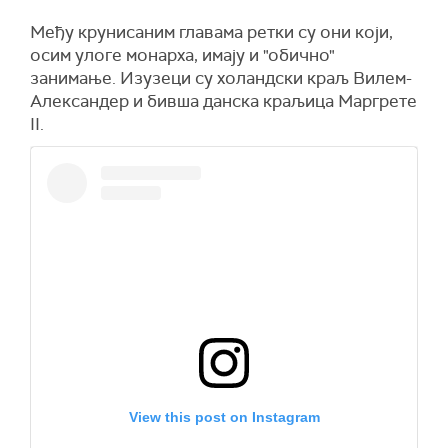
Међу крунисаним главама ретки су они који,
осим улоге монарха, имају и "обично"
занимање. Изузеци су холандски краљ Вилем-
Александер и бивша данска краљица Маргрете
II.
View this post on Instagram