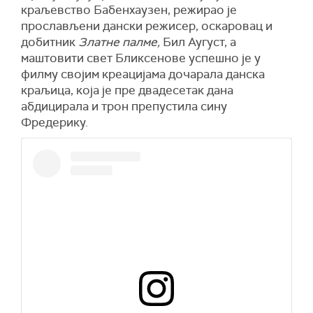
краљевство Бабенхаузен, режирао је
прослављени дански режисер, оскаровац и
добитник
Златне палме,
Бил Аугуст, а
маштовити свет Бликсенове успешно је у
филму својим креацијама дочарала данска
краљица, која је пре двадесетак дана
абдицирала и трон препустила сину
Фредерику.