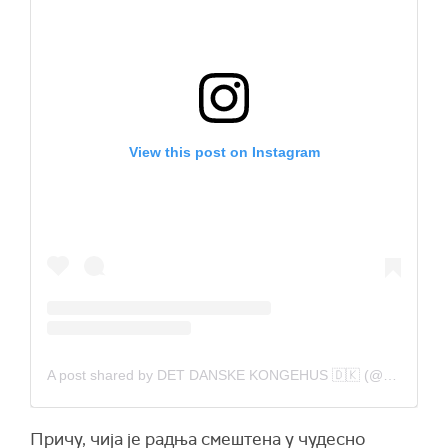
View this post on Instagram
A post shared by DET DANSKE KONGEHUS 🇩🇰 (@detdanskekongehus)
Причу, чија је радња смештена у чудесно