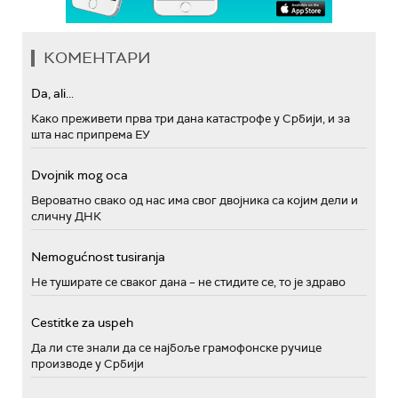
КОМЕНТАРИ
Da, ali...
Како преживети прва три дана катастрофе у Србији, и за
шта нас припрема ЕУ
Dvojnik mog oca
Вероватно свако од нас има свог двојника са којим дели и
сличну ДНК
Nemogućnost tusiranja
Не туширате се сваког дана – не стидите се, то је здраво
Cestitke za uspeh
Да ли сте знали да се најбоље грамофонске ручице
производе у Србији