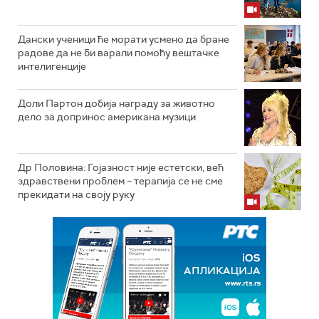
Дански ученици ће морати усмено да бране
радове да не би варали помоћу вештачке
интелигенције
Доли Партон добија награду за животно
дело за допринос американа музици
Др Половина: Гојазност није естетски, већ
здравствени проблем – терапија се не сме
прекидати на своју руку