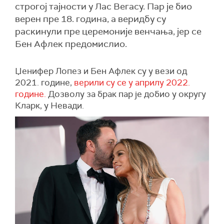
строгој тајности у Лас Вегасу. Пар је био
верен пре 18. година, а веридбу су
раскинули пре церемоније венчања, јер се
Бен Афлек предомислио.
Џенифер Лопез и Бен Афлек су у вези од
2021. године,
верили су се у априлу 2022.
године.
Дозволу за брак пар је добио у округу
Кларк, у Невади.