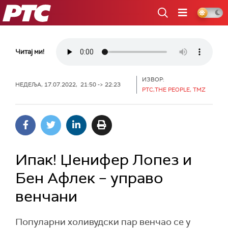
РТС
Читај ми!
ИЗВОР:
НЕДЕЉА, 17.07.2022, 21:50 -> 22:23
РТС,THE PEOPLE, TMZ
Ипак! Џенифер Лопез и
Бен Афлек – управо
венчани
Популарни холивудски пар венчао се у