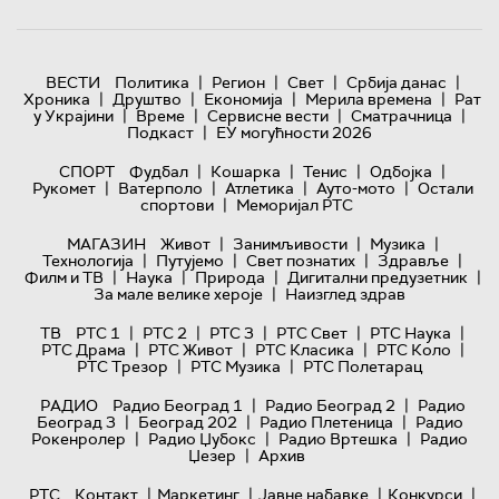
|
|
|
|
ВЕСТИ
Политика
Регион
Свет
Србија данас
|
|
|
|
Хроника
Друштво
Економија
Мерила времена
Рат
|
|
|
|
у Украјини
Време
Сервисне вести
Сматрачница
|
Подкаст
ЕУ могућности 2026
|
|
|
|
СПОРТ
Фудбал
Кошарка
Тенис
Одбојка
|
|
|
|
Рукомет
Ватерполо
Атлетика
Ауто-мото
Остали
|
спортови
Меморијал РТС
|
|
|
МАГАЗИН
Живот
Занимљивости
Музика
|
|
|
|
Технологијa
Путујемо
Свет познатих
Здравље
|
|
|
|
Филм и ТВ
Наука
Природа
Дигитални предузетник
|
За мале велике хероје
Наизглед здрав
|
|
|
|
|
ТВ
РТС 1
РТС 2
РТС 3
РТС Свет
РТС Наука
|
|
|
|
РТС Драма
РТС Живот
РТС Класика
РТС Коло
|
|
РТС Трезор
РТС Музика
РТС Полетарац
|
|
РАДИО
Радио Београд 1
Радио Београд 2
Радио
|
|
|
Београд 3
Београд 202
Радио Плетеница
Радио
|
|
|
Рокенролер
Радио Џубокс
Радио Вртешка
Радио
|
Џезер
Архив
|
|
|
|
РТС
Контакт
Маркетинг
Јавне набавке
Конкурси