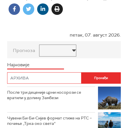
петак, 07. август 2026.
Прогноза
Најновије
После три деценије црни носорози се
вратили у долину Замбези
Чувени Би-Би-Сијев формат стиже на РТС –
почиње „Трка око света“