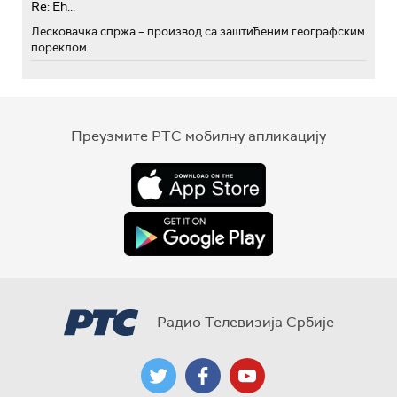
Re: Eh...
Лесковачка спржа – производ са заштићеним географским
пореклом
Преузмите РТС мобилну апликацију
Радио Телевизија Србије