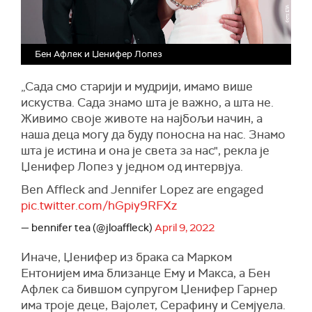
Бен Афлек и Џенифер Лопез
„Сада смо старији и мудрији, имамо више
искуства. Сада знамо шта је важно, а шта не.
Живимо своје животе на најбољи начин, а
наша деца могу да буду поносна на нас. Знамо
шта је истина и она је света за нас", рекла је
Џенифер Лопез у једном од интервјуа.
Ben Affleck and Jennifer Lopez are engaged
pic.twitter.com/hGpiy9RFXz
— bennifer tea (@jloaffleck)
April 9, 2022
Иначе, Џенифер из брака са Марком
Ентонијем има близанце Ему и Макса, а Бен
Афлек са бившом супругом Џенифер Гарнер
има троје деце, Вајолет, Серафину и Семјуела.