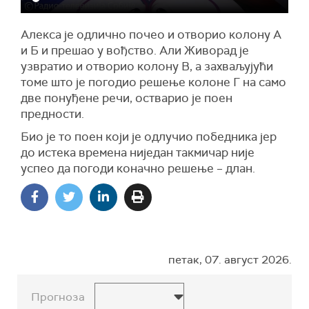
Алекса је одлично почео и отворио колону А
и Б и прешао у вођство. Али Живорад је
узвратио и отворио колону В, а захваљујући
томе што је погодио решење колоне Г на само
две понуђене речи, остварио је поен
предности.
Био је то поен који је одлучио победника јер
до истека времена ниједан такмичар није
успео да погоди коначно решење – длан.
петак, 07. август 2026.
Прогноза