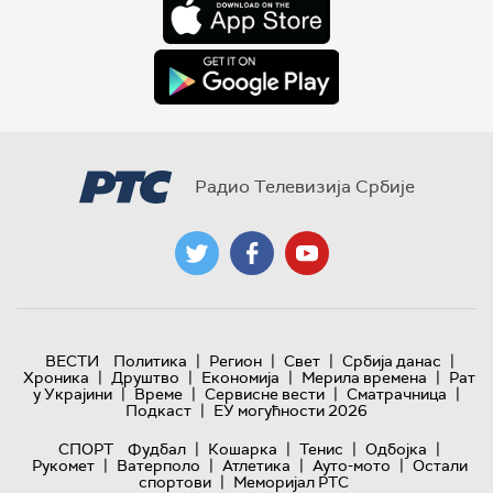
Радио Телевизија Србије
|
|
|
|
ВЕСТИ
Политика
Регион
Свет
Србија данас
|
|
|
|
Хроника
Друштво
Економија
Мерила времена
Рат
|
|
|
|
у Украјини
Време
Сервисне вести
Сматрачница
|
Подкаст
ЕУ могућности 2026
|
|
|
|
СПОРТ
Фудбал
Кошарка
Тенис
Одбојка
|
|
|
|
Рукомет
Ватерполо
Атлетика
Ауто-мото
Остали
|
спортови
Меморијал РТС