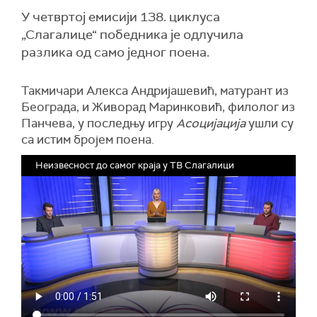
У четвртој емисији 138. циклуса
„Слагалице“ победника је одлучила
разлика од само једног поена.
Такмичари Алекса Андријашевић, матурант из
Београда, и Живорад Маринковић, филолог из
Панчева, у последњу игру
Асоцијација
ушли су
са истим бројем поена.
Неизвесност до самог краја у ТВ Слагалици