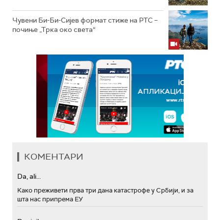
Чувени Би-Би-Сијев формат стиже на РТС –
почиње „Трка око света“
КОМЕНТАРИ
Da, ali...
Како преживети прва три дана катастрофе у Србији, и за
шта нас припрема ЕУ