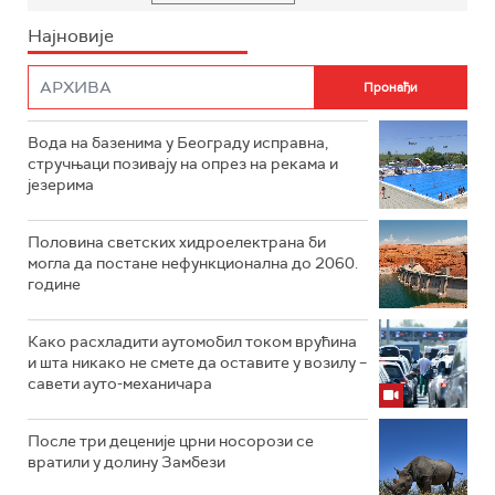
Најновије
Вода на базенима у Београду исправна,
стручњаци позивају на опрез на рекама и
језерима
Половина светских хидроелектрана би
могла да постане нефункционална до 2060.
године
Како расхладити аутомобил током врућина
и шта никако не смете да оставите у возилу –
савети ауто-механичара
После три деценије црни носорози се
вратили у долину Замбези