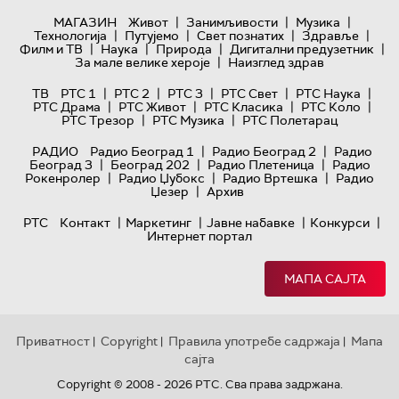
|
|
|
МАГАЗИН
Живот
Занимљивости
Музика
|
|
|
|
Технологијa
Путујемо
Свет познатих
Здравље
|
|
|
|
Филм и ТВ
Наука
Природа
Дигитални предузетник
|
За мале велике хероје
Наизглед здрав
|
|
|
|
|
ТВ
РТС 1
РТС 2
РТС 3
РТС Свет
РТС Наука
|
|
|
|
РТС Драма
РТС Живот
РТС Класика
РТС Коло
|
|
РТС Трезор
РТС Музика
РТС Полетарац
|
|
РАДИО
Радио Београд 1
Радио Београд 2
Радио
|
|
|
Београд 3
Београд 202
Радио Плетеница
Радио
|
|
|
Рокенролер
Радио Џубокс
Радио Вртешка
Радио
|
Џезер
Архив
|
|
|
|
РТС
Контакт
Маркетинг
Јавне набавке
Конкурси
Интернет портал
МАПА САЈТА
Приватност
Copyright
Правила употребе садржаја
Мапа
|
|
|
сајта
Copyright © 2008 - 2026 РТС. Сва права задржана.