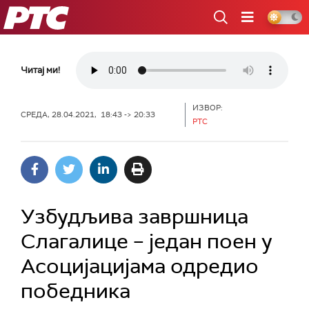
РТС
Читај ми!
ИЗВОР:
СРЕДА, 28.04.2021, 18:43 -> 20:33
РТС
Узбудљива завршница
Слагалице – један поен у
Асоцијацијама одредио
победника