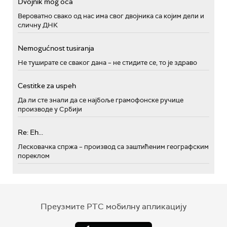
Dvojnik mog oca
Вероватно свако од нас има свог двојника са којим дели и
сличну ДНК
Nemogućnost tusiranja
Не туширате се сваког дана – не стидите се, то је здраво
Cestitke za uspeh
Да ли сте знали да се најбоље грамофонске ручице
производе у Србији
Re: Eh...
Лесковачка спржа – производ са заштићеним географским
пореклом
Преузмите РТС мобилну апликацију