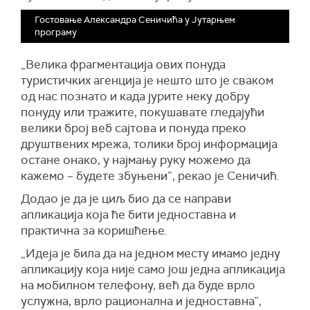
Гостовање Александра Сеничића у Јутарњем
програму
„Велика фрагментација ових понуда
туристичких агенција је нешто што је сваком
од нас познато и када јурите неку добру
понуду или тражите, покушавате гледајући
велики број веб сајтова и понуда преко
друштвених мрежа, толики број информација
остане онако, у најмању руку можемо да
кажемо – будете збуњени”, рекао је Сеничић.
Додао је да је циљ био да се направи
апликација која ће бити једноставна и
практична за коришћење.
„Идеја је била да на једном месту имамо једну
апликацију која није само још једна апликација
на мобилном телефону, већ да буде врло
услужна, врло рационална и једноставна”,