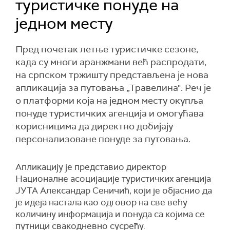
туристичке понуде на
једном месту
Пред почетак летње туристичке сезоне,
када су многи аранжмани већ распродaти,
на српском тржишту представљена је нова
апликација за путовања „Травелина". Реч је
о платформи која на једном месту окупља
понуде туристичких агенција и омогућава
корисницима да директно добијају
персонализоване понуде за путовања.
Апликацију је представио директор
Националне асоцијације туристичких агенција
ЈУТА Александар Сеничић, који је објаснио да
је идеја настала као одговор на све већу
количину информација и понуда са којима се
путници свакодневно сусрећу.