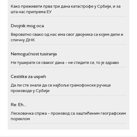
Како преживети прва три дана катастрофе у Србији, и за
шта нас припрема ЕУ
Dvojnik mog oca
Вероватно свако од нас има свог двојника са којим дели и
сличну ДНК
Nemogućnost tusiranja
Не туширате се сваког дана – не стидите се, то је здраво
Cestitke za uspeh
Да ли сте знали да се најбоље грамофонске ручице
производе у Србији
Re: Eh...
Лесковачка спржа – производ са заштићеним географским
пореклом