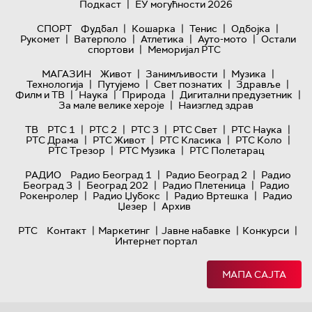
|
Подкаст
ЕУ могућности 2026
|
|
|
|
СПОРТ
Фудбал
Кошарка
Тенис
Одбојка
|
|
|
|
Рукомет
Ватерполо
Атлетика
Ауто-мото
Остали
|
спортови
Меморијал РТС
|
|
|
МАГАЗИН
Живот
Занимљивости
Музика
|
|
|
|
Технологијa
Путујемо
Свет познатих
Здравље
|
|
|
|
Филм и ТВ
Наука
Природа
Дигитални предузетник
|
За мале велике хероје
Наизглед здрав
|
|
|
|
|
ТВ
РТС 1
РТС 2
РТС 3
РТС Свет
РТС Наука
|
|
|
|
РТС Драма
РТС Живот
РТС Класика
РТС Коло
|
|
РТС Трезор
РТС Музика
РТС Полетарац
|
|
РАДИО
Радио Београд 1
Радио Београд 2
Радио
|
|
|
Београд 3
Београд 202
Радио Плетеница
Радио
|
|
|
Рокенролер
Радио Џубокс
Радио Вртешка
Радио
|
Џезер
Архив
|
|
|
|
РТС
Контакт
Маркетинг
Јавне набавке
Конкурси
Интернет портал
МАПА САЈТА