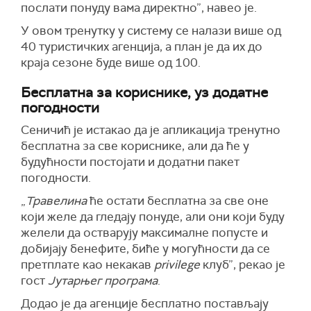
послати понуду вама директно”, навео је.
У овом тренутку у систему се налази више од
40 туристичких агенција, а план је да их до
краја сезоне буде више од 100.
Бесплатна за кориснике, уз додатне
погодности
Сеничић је истакао да је апликација тренутно
бесплатна за све кориснике, али да ће у
будућности постојати и додатни пакет
погодности.
„
Травелина
ће остати бесплатна за све оне
који желе да гледају понуде, али они који буду
желели да остварују максималне попусте и
добијају бенефите, биће у могућности да се
претплате као некакав
privilege
клуб”, рекао је
гост
Јутарњег програма
.
Додао је да агенције бесплатно постављају