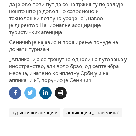
да је ово први пут да се на тржишту појављује
нешто што је довољно савремено и
технолошки потпуно урађено”, навео
је директор Националне асоцијације
туристичких агенција.
Сеничић је најавио и проширење понуде на
домаћи туризам.
„Апликација се тренутно односи на путовања у
иностранство, али врло брзо, од септембра
месеца, имаћемо комплетну Србију и на
апликацији”, поручио је Сеничић.
туристичке агенције
апликација „Травелина"