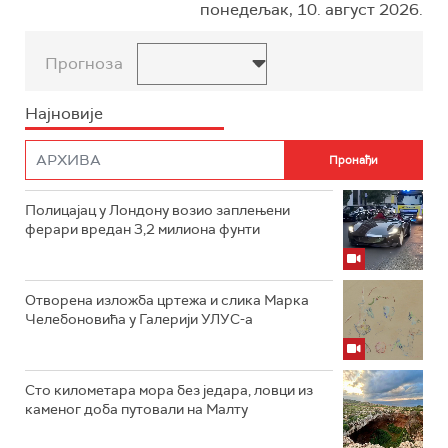
понедељак, 10. август 2026.
Прогноза
Најновије
Полицајац у Лондону возио заплењени
ферари вредан 3,2 милиона фунти
Отворена изложба цртежа и слика Марка
Челебоновића у Галерији УЛУС-а
Сто километара мора без једара, ловци из
каменог доба путовали на Малту