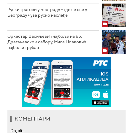
Руски трагови у Београду – где се све у
Београду чува руско наслеђе
Оркестар Васиљевић најбољи на 65.
Драгачевском сабору, Миле Новковић
најбољи трубач
КОМЕНТАРИ
Da, ali...