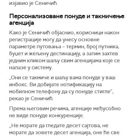
изјавио је Сеничић.
Персонализоване понуде и такмичење
агенција
Како је Сеничић објаснио, корисници након
регистрације могу да унесу основне
параметре путовања – термин, број путника,
буџет и жељену дестинацију, а затим захтев
једним кликом шаљу свим агенцијама које се
налазе у систему.
„Они се такмиче и шаљу вама понуде у ваш
инбокс. Ви добијате нотификацију на
мобилном телефону да су понуде стигле”,
рекао је Сеничић.
Према његовим речима, агенције међусобно
не виде понуде конкуренције.
„Не морате да гледате десет сајтова, не
морате да зовете десет агенција, оне ће све