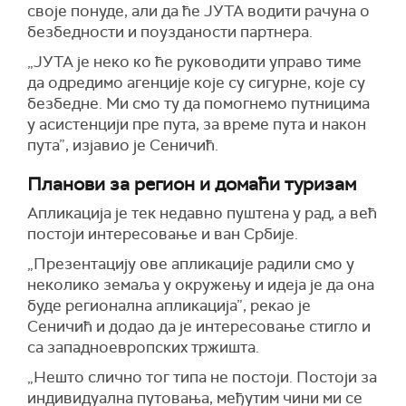
своје понуде, али да ће ЈУТА водити рачуна о
безбедности и поузданости партнера.
„ЈУТА је неко ко ће руководити управо тиме
да одредимо агенције које су сигурне, које су
безбедне. Ми смо ту да помогнемо путницима
у асистенцији пре пута, за време пута и након
пута”, изјавио је Сеничић.
Планови за регион и домаћи туризам
Апликација је тек недавно пуштена у рад, а већ
постоји интересовање и ван Србије.
„Презентацију ове апликације радили смо у
неколико земаља у окружењу и идеја је да она
буде регионална апликација”, рекао је
Сеничић и додао да је интересовање стигло и
са западноевропских тржишта.
„Нешто слично тог типа не постоји. Постоји за
индивидуална путовања, међутим чини ми се