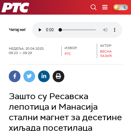
РТС
Читај ми!
АУТОР:
ИЗВОР:
НЕДЕЉА, 20.04.2025,
ВЕСНА
09:23 -> 09:29
РТС
ЛАЗИЋ
Зашто су Ресавска
лепотица и Манасија
стални магнет за десетине
хиљада посетилаца