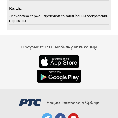
Re: Eh...
Лесковачка спржа – производ са заштићеним географским
пореклом
Преузмите РТС мобилну апликацију
Радио Телевизија Србије