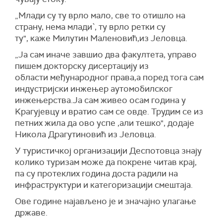
„Млади су ту врло мало, све то отишло на
страну, нема млади`, ту врло ретки су
ту", каже Милутин Маленовић,из Јеловца.
„Ја сам иначе завшио два факултета, управо
пишем докторску дисертацију из
области међународног права,а поред тога сам
индустријски инжењер аутомобилског
инжењерства.Ја сам живео осам година у
Kрагујевцу и вратио сам се овде. Трудим се из
петних жила да ово успе ,али тешко", додаје
Никола Драгутиновић из Јеловца.
У туристичкој организацији Деспотовца знају
колико туризам може да покрене читав крај,
па су протеклих година доста радили на
инфраструктури и категоризацији смештаја.
Ове године најављено је и значајно улагање
државе.