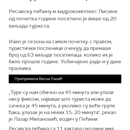
Ресавску пећину и хидрокомплекс Лисине
од почетка године посетило је више од 20
хиљада туриста.
Иако је сезона на самом почетку, с правом,
туристички посленици очекују да премаше
број од 63 хиљаде посетилаца. колико их је
било прошле године. Уобичајено раде и у дане
празника.
Припремила Весна Лазић
„Туре су нам обично на 45 минута али улази
нису фиксни, највише што туриста може да
сачека је 45 минута, а уколико су веће групе
ђака, улазак је на неких 15, 20 минута", рекао
је Лазар Милановић, водич у Пећини.
Ресавска пећина са 11 хактара околине има