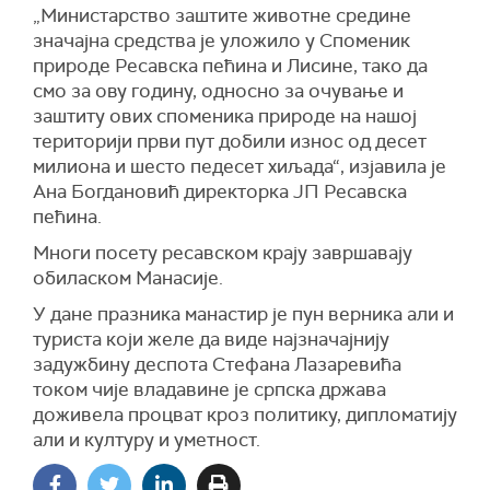
„Министарство заштите животне средине
значајна средства је уложило у Споменик
природе Ресавска пећина и Лисине, тако да
смо за ову годину, односно за очување и
заштиту ових споменика природе на нашој
територији први пут добили износ од десет
милиона и шесто педесет хиљада“, изјавила је
Ана Богдановић директорка ЈП Ресавска
пећина.
Многи посету ресавском крају завршавају
обиласком Манасије.
У дане празника манастир је пун верника али и
туриста који желе да виде најзначајнију
задужбину деспота Стефана Лазаревића
током чије владавине је српска држава
доживела процват кроз политику, дипломатију
али и културу и уметност.