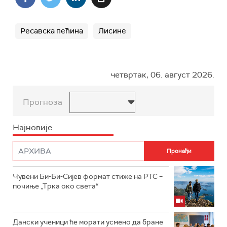
Ресавска пећина
Лисине
четвртак, 06. август 2026.
Прогноза
Најновије
Чувени Би-Би-Сијев формат стиже на РТС –
почиње „Трка око света“
Дански ученици ће морати усмено да бране