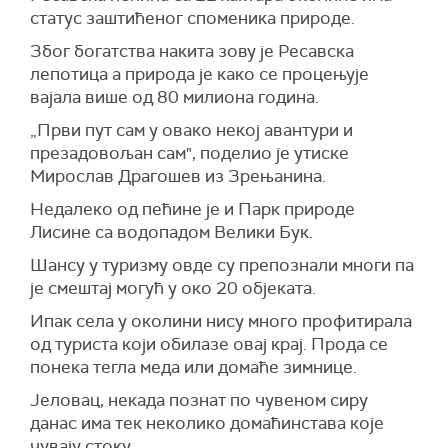
статус заштићеног споменика природе.
Због богатства накита зову је Ресавска
лепотица а природа је како се процењује
вајала више од 80 милиона година.
„Први пут сам у овако некој авантури и
презадовољан сам", поделио је утиске
Мирослав Драгошев из Зрењанина.
Недалеко од пећине је и Парк природе
Лисине са водопадом Велики Бук.
Шансу у туризму овде су препознали многи па
је смештај могућ у око 20 објеката.
Ипак села у околини нису много профитирала
од туриста који обилазе овај крај. Прода се
понека тегла меда или домаће зимнице.
Јеловац, некада познат по чувеном сиру
данас има тек неколико домаћинстава које
чувају стоку.