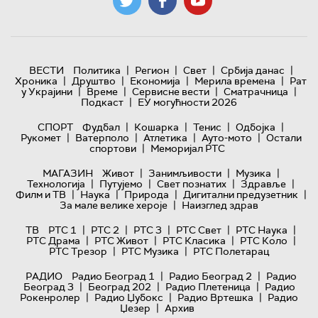
|
|
|
|
ВЕСТИ
Политика
Регион
Свет
Србија данас
|
|
|
|
Хроника
Друштво
Економија
Мерила времена
Рат
|
|
|
|
у Украјини
Време
Сервисне вести
Сматрачница
|
Подкаст
ЕУ могућности 2026
|
|
|
|
СПОРТ
Фудбал
Кошарка
Тенис
Одбојка
|
|
|
|
Рукомет
Ватерполо
Атлетика
Ауто-мото
Остали
|
спортови
Меморијал РТС
|
|
|
МАГАЗИН
Живот
Занимљивости
Музика
|
|
|
|
Технологијa
Путујемо
Свет познатих
Здравље
|
|
|
|
Филм и ТВ
Наука
Природа
Дигитални предузетник
|
За мале велике хероје
Наизглед здрав
|
|
|
|
|
ТВ
РТС 1
РТС 2
РТС 3
РТС Свет
РТС Наука
|
|
|
|
РТС Драма
РТС Живот
РТС Класика
РТС Коло
|
|
РТС Трезор
РТС Музика
РТС Полетарац
|
|
РАДИО
Радио Београд 1
Радио Београд 2
Радио
|
|
|
Београд 3
Београд 202
Радио Плетеница
Радио
|
|
|
Рокенролер
Радио Џубокс
Радио Вртешка
Радио
|
Џезер
Архив