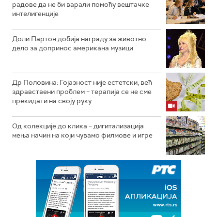
радове да не би варали помоћу вештачке
интелигенције
Доли Партон добија награду за животно
дело за допринос американа музици
Др Половина: Гојазност није естетски, већ
здравствени проблем – терапија се не сме
прекидати на своју руку
Од колекције до клика – дигитализација
мења начин на који чувамо филмове и игре