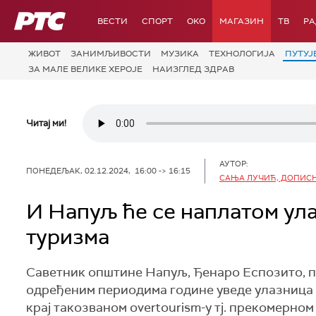
РТС
ВЕСТИ
СПОРТ
OKO
МАГАЗИН
ТВ
Р
ЖИВОТ
ЗАНИМЉИВОСТИ
МУЗИКА
ТЕХНОЛОГИЈA
ПУТУЈ
ЗА МАЛЕ ВЕЛИКЕ ХЕРОЈЕ
НАИЗГЛЕД ЗДРАВ
Читај ми!
АУТОР:
ПОНЕДЕЉАК, 02.12.2024, 16:00 -> 16:15
САЊА ЛУЧИЋ, ДОПИСН
И Напуљ ће се наплатом ул
туризма
Саветник општине Напуљ, Ђенаро Еспозито, пр
одређеним периодима године уведе улазница за
крај такозваном overtourism-у тј. прекомерном 