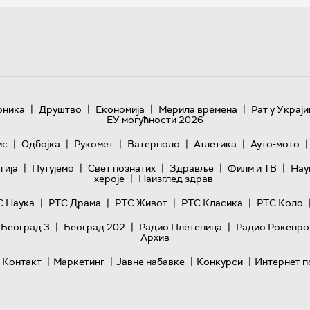
|
|
|
|
оника
Друштво
Економија
Мерила времена
Рат у Украји
ЕУ могућности 2026
|
|
|
|
|
|
ис
Одбојка
Рукомет
Ватерполо
Атлетика
Ауто-мото
|
|
|
|
|
гијa
Путујемо
Свет познатих
Здравље
Филм и ТВ
Нау
|
хероје
Наизглед здрав
|
|
|
|
С Наука
РТС Драма
РТС Живот
РТС Класика
РТС Коло
|
|
|
 Београд 3
Београд 202
Радио Плетеница
Радио Рокенро
Архив
|
|
|
|
Контакт
Маркетинг
Јавне набавке
Конкурси
Интернет п