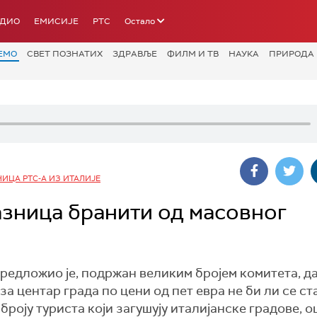
АДИО
ЕМИСИЈЕ
РТС
Остало
ЕМО
СВЕТ ПОЗНАТИХ
ЗДРАВЉЕ
ФИЛМ И ТВ
НАУКА
ПРИРОДА
ИЦА РТС-А ИЗ ИТАЛИЈЕ
азница бранити од масовног
едложио је, подржан великим бројем комитета, да
 центар града по цени од пет евра не би ли се ст
броју туриста који загушују италијанске градове, о