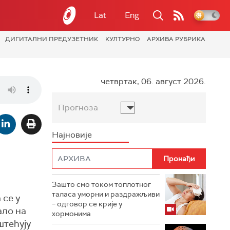
Lat
Eng
ДИГИТАЛНИ ПРЕДУЗЕТНИК
КУЛТУРНО
АРХИВА РУБРИКА
четвртак, 06. август 2026.
Прогноза
Најновије
Зашто смо током топлотног
таласа уморни и раздражљиви
 се у
– одговор се крије у
ало на
хормонима
штећују