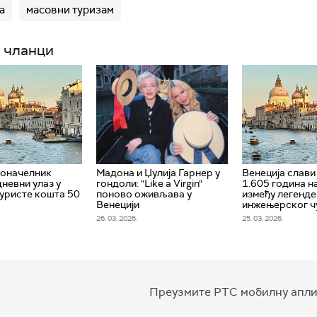
а
масовни туризам
 чланци
доначелник
Мадона и Џулија Гарнер у
Венеција слави
дневни улаз у
гондоли: "Like a Virgin“
1.605 година н
туристе кошта 50
поново оживљава у
између легенде
Венецији
инжењерског ч
26. 03. 2026.
25. 03. 2026.
Преузмите РТС мобилну апли