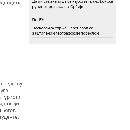
Да ли сте знали да се најбоље грамофонске
седеоцима
ручице производе у Србији
Re: Eh...
Лесковачка спржа – производ са
заштићеним географским пореклом
о средству
луге
 туристи
ада који
. Његов
туденте,