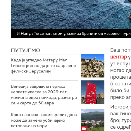
И Напуљ ће се наплатом улазница бранити од масовног тур
ПУТУЈЕМО
Баш поп
центар
у
Када је угледао Матеру, Мел
уз већу 
Гибсон је знао да је то савршени
могао да
филмски Јерусалим
прошета
(познат
Венеција завршила период
било би 
наплате уласка за 2026: пет
преко ап
милиона евра прихода, разматра
се и карта до 50 евра
Историј
баштином
Како планина током врелих дана
број тур
може да замени уобичајено
летовање на мору
се одређ