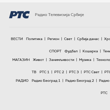
Радио Телевизија Србије
|
|
|
|
ВЕСТИ
Политика
Регион
Свет
Србија данас
Хр
|
|
СПОРТ
Фудбал
Кошарка
Тен
|
|
|
МАГАЗИН
Живот
Занимљивости
Музика
Техноло
|
|
|
|
ТВ
РТС 1
РТС 2
РТС 3
РТС Свет
РТ
|
|
РАДИО
Радио Београд 1
Радио Београд 2
Радио
РТС