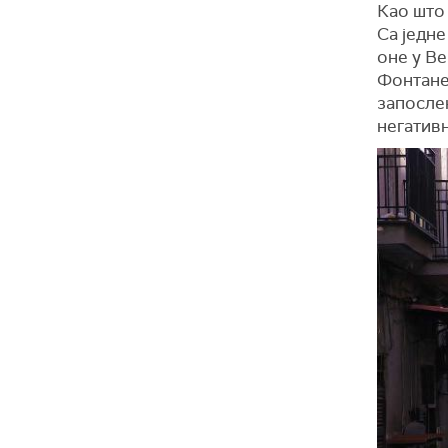
Као што 
Са једне
оне у Ве
Фонтане 
запослен
негативн