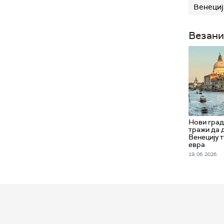
Венециј
Везани
Нови гра
тражи да 
Венецију 
евра
19. 06. 2026.