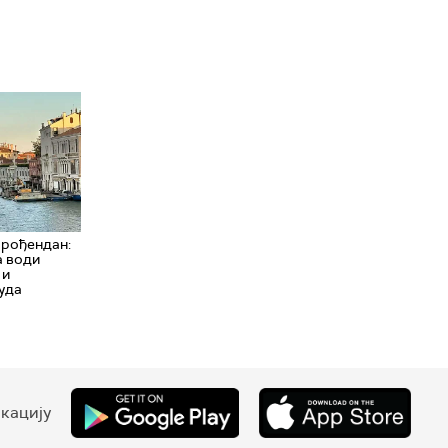
 рођендан:
а води
 и
уда
кацију