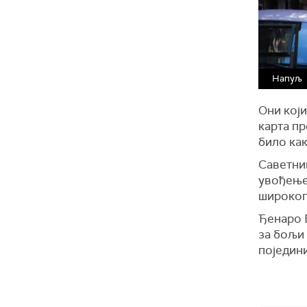
Напуљ
Они који
карта п
било как
Саветниц
увођење
широког 
Ђенаро Е
за бољи 
поједини