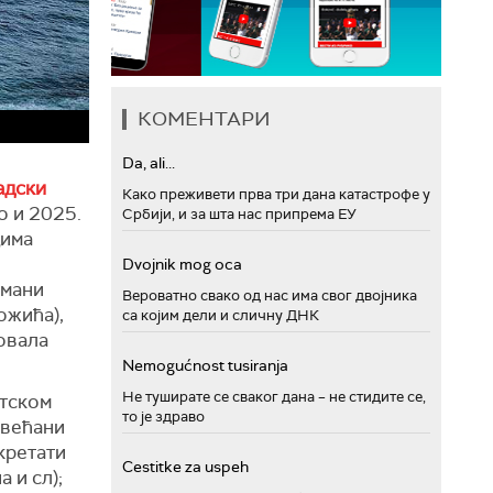
КОМЕНТАРИ
Da, ali...
адски
Како преживети прва три дана катастрофе у
о и 2025.
Србији, и за шта нас припрема ЕУ
дима
Dvojnik mog oca
умани
Вероватно свако од нас има свог двојника
ожића),
са којим дели и сличну ДНК
повала
Nemogućnost tusiranja
Не туширате се сваког дана – не стидите се,
етском
то је здраво
овећани
кретати
Cestitke za uspeh
 и сл);