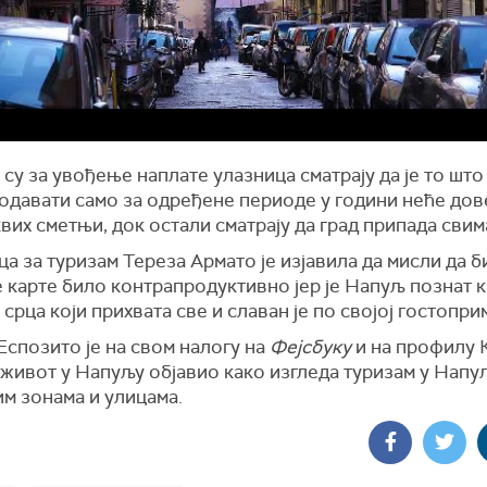
 су за увођење наплате улазница сматрају да је то што
родавати само за одређене периоде у години неће дов
вих сметњи, док остали сматрају да град припада свим
а за туризам Тереза Армато је изјавила да мисли да б
 карте било контрапродуктивно јер је Напуљ познат к
срца који прихвата све и славан је по својој гостопр
спозито је на свом налогу на
Фејсбуку
и на профилу 
живот у Напуљу објавио како изгледа туризам у Напу
м зонама и улицама.