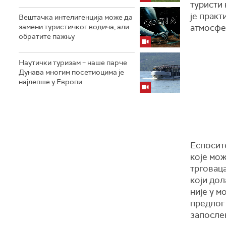
туристи 
је прак
Вештачка интелигенција може да
замени туристичког водича, али
атмосфе
обратите пажњу
Наутички туризам – наше парче
Дунава многим посетиоцима је
најлепше у Европи
Еспосито
које мож
трговаца
који дол
није у м
предлог 
запослен