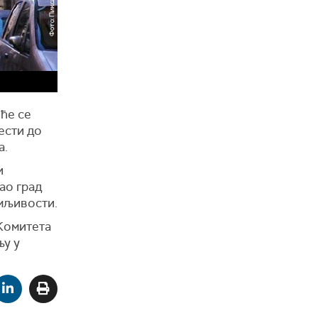
 ће се
ести до
а.
и
ао град
имљивости.
Комитета
љу у