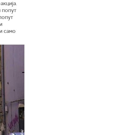
акција.
ш попут
попут
и
ти само