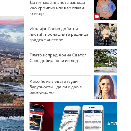
Да ли наша планета изгледа
као кромпир или као плави
кликер
Италијан бацио добитни
листић, пронашли га радници
градске чистоће
Плато испред Храма Светог
Саве добија нови изглед
Како ће изгледати људи
будућности – да ли и даље
еволуирамо