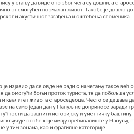
нису у стању да виде оно због чега су дошли, а старо
тично онемогућен нормалан живот. Такође је дошло до
рског и акустичног загађења и оштећења споменика.
 је изјавио да се овде не ради о наметању таксе већ 
е да омогући бољи проток туриста, те да побољша ус
 и квалитет живота староседеоца. Често се дешава да
азе на само један дан у Напуљ не доприносе заради гр
огућности да заштити историјску и уметничку баштину
искључује особе које имају пребивалиште у Напуљу, с
е у тим зонама, као и фрагилне категорије.