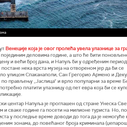
изма
ут
Венеције која је овог пролећа увела улазнице за гр
 појединим деловима године, а што ће бити поновљен
цену и већи број дана, и Напуљ би у одређеним перио
 постане нека врста музеја на отвореном јер да би се
ло улицом Спаканаполи, Сан Грегорио Армено и Дек
и по прављењу „Јаслица“ и врло популарни за време Б
потребно платити улазницу од пет евра која би се ку
ликације.
ски центар Напуља је проглашен од стране Унеска Св
 и сваке године га посети на милионе туриста. Но, п
иста у последње време доводи до тога да је немогуће 
еним зонама, до повећаног броја криминала (џепароша