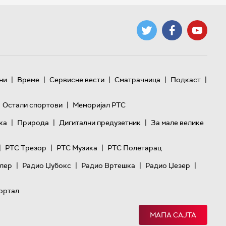
|
|
|
|
|
ни
Време
Сервисне вести
Сматрачница
Подкаст
|
Остали спортови
Меморијал РТС
|
|
|
ка
Природа
Дигитални предузетник
За мале велике
|
|
|
РТС Трезор
РТС Музика
РТС Полетарац
|
|
|
|
лер
Радио Џубокс
Радио Вртешка
Радио Џезер
ортал
МАПА САЈТА