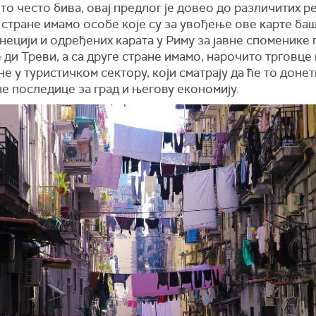
то често бива, овај предлог је довео до различитих ре
 стране имамо особе које су за увођење ове карте ба
нецији и одређених карата у Риму за јавне споменике 
ди Треви, а са друге стране имамо, нарочито трговце 
е у туристичком сектору, који сматрају да ће то доне
е последице за град и његову економију.