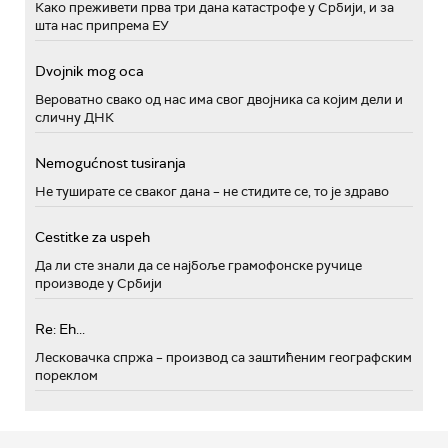
Како преживети прва три дана катастрофе у Србији, и за
шта нас припрема ЕУ
Dvojnik mog oca
Вероватно свако од нас има свог двојника са којим дели и
сличну ДНК
Nemogućnost tusiranja
Не туширате се сваког дана – не стидите се, то је здраво
Cestitke za uspeh
Да ли сте знали да се најбоље грамофонске ручице
производе у Србији
Re: Eh...
Лесковачка спржа – производ са заштићеним географским
пореклом