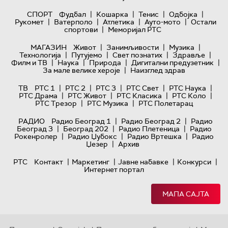
|
|
|
|
СПОРТ
Фудбал
Кошарка
Тенис
Одбојка
|
|
|
|
Рукомет
Ватерполо
Атлетика
Ауто-мото
Остали
|
спортови
Меморијал РТС
|
|
|
МАГАЗИН
Живот
Занимљивости
Музика
|
|
|
|
Технологијa
Путујемо
Свет познатих
Здравље
|
|
|
|
Филм и ТВ
Наука
Природа
Дигитални предузетник
|
За мале велике хероје
Наизглед здрав
|
|
|
|
|
ТВ
РТС 1
РТС 2
РТС 3
РТС Свет
РТС Наука
|
|
|
|
РТС Драма
РТС Живот
РТС Класика
РТС Коло
|
|
РТС Трезор
РТС Музика
РТС Полетарац
|
|
РАДИО
Радио Београд 1
Радио Београд 2
Радио
|
|
|
Београд 3
Београд 202
Радио Плетеница
Радио
|
|
|
Рокенролер
Радио Џубокс
Радио Вртешка
Радио
|
Џезер
Архив
|
|
|
|
РТС
Контакт
Маркетинг
Јавне набавке
Конкурси
Интернет портал
МАПА САЈТА