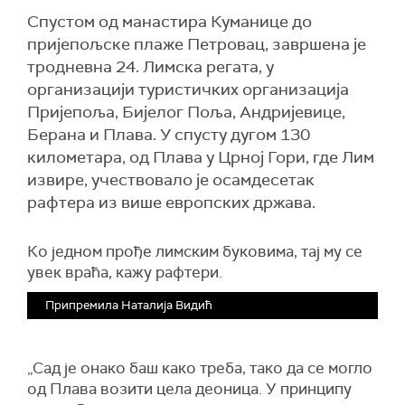
Спустом од манастира Куманице до
пријепољске плаже Петровац, завршена је
тродневна 24. Лимска регата, у
организацији туристичких организација
Пријепоља, Бијелог Поља, Андријевице,
Берана и Плава. У спусту дугом 130
километара, од Плава у Црној Гори, где Лим
извире, учествовало је осамдесетак
рафтера из више европских држава.
Ко једном прође лимским буковима, тај му се
увек враћа, кажу рафтери.
Припремила Наталија Видић
„Сад је онако баш како треба, тако да се могло
од Плава возити цела деоница. У принципу