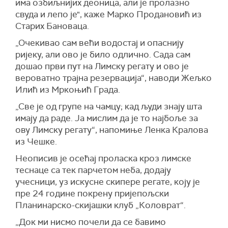
има озбиљнијих деоница, али је пролазно
свуда и лепо је", каже Марко Продановић из
Старих Бановаца.
„Очекивао сам већи водостај и опаснију
ријеку, али ово је било одлично. Сада сам
дошао први пут на Лимску регату и ово је
вероватно трајна резервација“, наводи Жељко
Илић из Мркоњић Града.
„Све је од групе на чамцу; кад људи знају шта
имају да раде. Ја мислим да је то најбоље за
ову Лимску регату“, напомиње Ленка Кралова
из Чешке.
Неописив је осећај проласка кроз лимске
теснаце са тек парчетом неба, додају
учесници, уз искусне скипере регате, коју је
пре 24 године покрену пријепољски
Планинарско-скијашки клуб „Коловрат“.
„Док ми нисмо почели да се бавимо