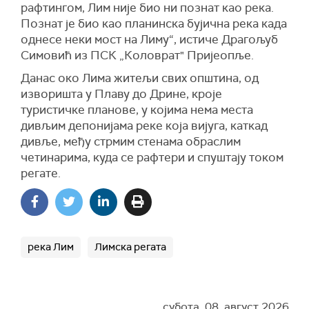
рафтингом, Лим није био ни познат као река.
Познат је био као планинска бујична река када
однесе неки мост на Лиму“, истиче Драгољуб
Симовић из ПСК „Коловрат" Пријеопље.
Данас око Лима житељи свих општина, од
изворишта у Плаву до Дрине, кроје
туристичке планове, у којима нема места
дивљим депонијама реке која вијуга, каткад
дивље, међу стрмим стенама обраслим
четинарима, куда се рафтери и спуштају током
регате.
река Лим
Лимска регата
субота, 08. август 2026.