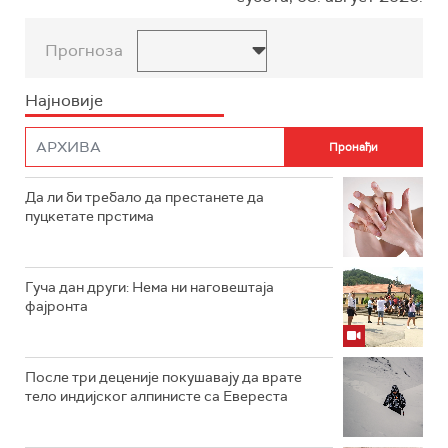
Прогноза
Најновије
Да ли би требало да престанете да
пуцкетате прстима
Гуча дан други: Нема ни наговештаја
фајронта
После три деценије покушавају да врате
тело индијског алпинисте са Евереста