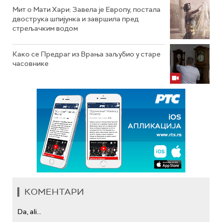
Мит о Мати Хари: Завела је Европу, постала
двострука шпијунка и завршила пред
стрељачким водом
Како се Предраг из Врања заљубио у старе
часовнике
КОМЕНТАРИ
Da, ali...