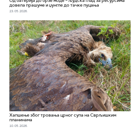
Од батерија до брзе моде – људска глад за ресурсима
довела прашуме и џунгле до тачке пуцања
23. 05. 2026.
Хапшење због тровања црног супа на Сврљишким
планинама
10. 05. 2026.