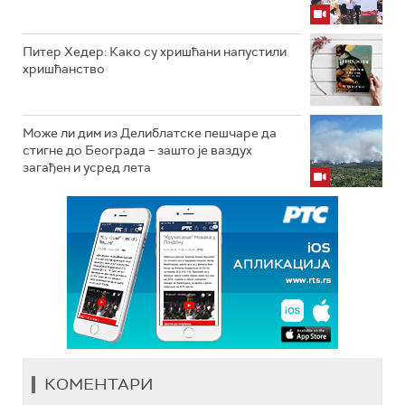
Питер Хедер: Како су хришћани напустили
хришћанство
Може ли дим из Делиблатске пешчаре да
стигне до Београда – зашто је ваздух
загађен и усред лета
КОМЕНТАРИ