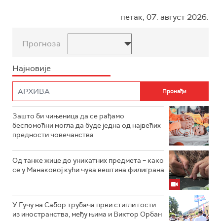
петак, 07. август 2026.
Прогноза
Најновије
Зашто би чињеница да се рађамо
беспомоћни могла да буде једна од највећих
предности човечанства
Од танке жице до уникатних предмета – како
се у Манаковој кући чува вештина филиграна
У Гучу на Сабор трубача први стигли гости
из иностранства, међу њима и Виктор Орбан