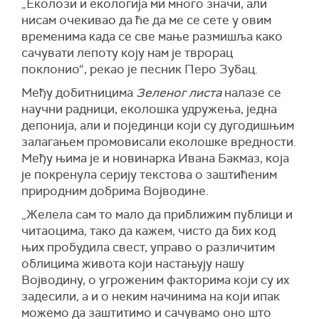
„Еколози и екологија ми много значи, али
нисам очекивао да ће да ме се сете у овим
временима када се све мање размишља како
сачувати лепоту коју нам је тврорац
поклонио“, рекао је песник Перо Зубац.
Међу добитницима
Зеленог листа
налазе се
научни радници, еколошка удружења, једна
депонија, али и појединци који су дугодишњим
залагањем промовисали еколошке вредности.
Међу њима је и новинарка Ивана Бакмаз, која
је покренула серију текстова о заштићеним
природним добрима Војводине.
„Желела сам то мало да приближим публици и
читаоцима, тако да кажем, чисто да бих код
њих пробудила свест, управо о различитим
облицима живота који настањују нашу
Војводину, о угроженим факторима који су их
задесили, а и о неким начинима на који ипак
можемо да заштитимо и сачувамо оно што