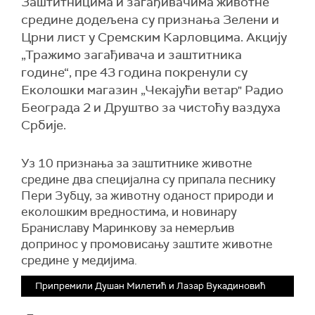
Заштитницима и загађивачима животне
средине додељена су признања Зелени и
Црни лист у Сремским Карловцима. Акцију
„Тражимо загађивача и заштитника
године“, пре 43 година покренули су
Еколошки магазин „Чекајући ветар" Радио
Београда 2 и Друштво за чистоћу ваздуха
Србије.
Уз 10 признања за заштитнике животне
средине два специјална су припала песнику
Пери Зубцу, за животну оданост природи и
еколошким вредностима, и новинару
Браниславу Маринкову за немерљив
допринос у промовисању заштите животне
средине у медијима.
Припремили Душан Милетић и Лазар Вукадиновић