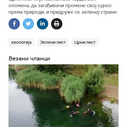
опомена, да загађивачи промене свој однос
према природи, и придруже се
зеленој страни
.
екологија
Зелени лист
Црни лист
Везани чланци