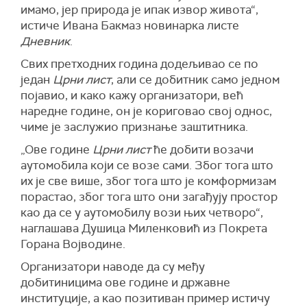
имамо, јер природа је ипак извор живота“,
истиче Ивана Бакмаз новинарка листе
Дневник
.
Свих претходних година додељивао се по
један
Црни лист
, али се добитник само једном
појавио, и како кажу организатори, већ
наредне године, он је кориговао свој однос,
чиме је заслужио признање заштитника.
„Ове године
Црни лист
ће добити возачи
аутомобила који се возе сами. Због тога што
их је све више, због тога што је комформизам
порастао, због тога што они загађују простор
као да се у аутомобилу вози њих четворо“,
наглашава Душица Миленковић из Покрета
Горана Војводине.
Организатори наводе да су међу
добитиницима ове године и државне
институције, а као позитиван пример истичу