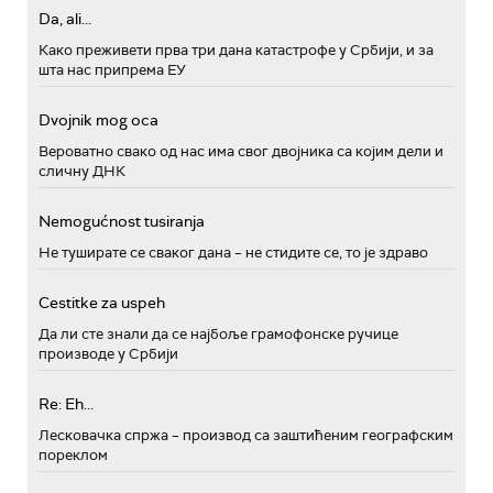
Da, ali...
Како преживети прва три дана катастрофе у Србији, и за
шта нас припрема ЕУ
Dvojnik mog oca
Вероватно свако од нас има свог двојника са којим дели и
сличну ДНК
Nemogućnost tusiranja
Не туширате се сваког дана – не стидите се, то је здраво
Cestitke za uspeh
Да ли сте знали да се најбоље грамофонске ручице
производе у Србији
Re: Eh...
Лесковачка спржа – производ са заштићеним географским
пореклом