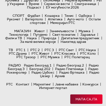
|
|
|
|
Хроника
Друштво
Економија
Мерила времена
Рат
|
|
|
|
у Украјини
Време
Сервисне вести
Сматрачница
|
Подкаст
ЕУ могућности 2026
|
|
|
|
СПОРТ
Фудбал
Кошарка
Тенис
Одбојка
|
|
|
|
Рукомет
Ватерполо
Атлетика
Ауто-мото
Остали
|
спортови
Меморијал РТС
|
|
|
МАГАЗИН
Живот
Занимљивости
Музика
|
|
|
|
Технологијa
Путујемо
Свет познатих
Здравље
|
|
|
|
Филм и ТВ
Наука
Природа
Дигитални предузетник
|
За мале велике хероје
Наизглед здрав
|
|
|
|
|
ТВ
РТС 1
РТС 2
РТС 3
РТС Свет
РТС Наука
|
|
|
|
РТС Драма
РТС Живот
РТС Класика
РТС Коло
|
|
РТС Трезор
РТС Музика
РТС Полетарац
|
|
РАДИО
Радио Београд 1
Радио Београд 2
Радио
|
|
|
Београд 3
Београд 202
Радио Плетеница
Радио
|
|
|
Рокенролер
Радио Џубокс
Радио Вртешка
Радио
|
Џезер
Архив
|
|
|
|
РТС
Контакт
Маркетинг
Јавне набавке
Конкурси
Интернет портал
МАПА САЈТА