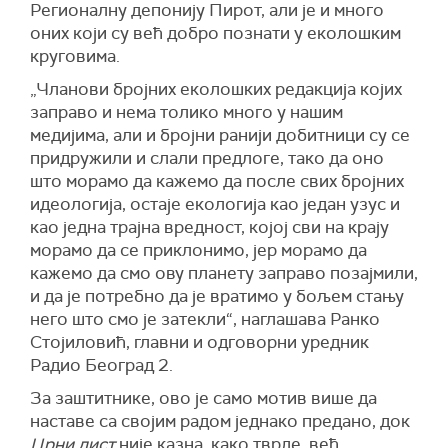
Регионалну депонију Пирот, али је и много
оних који су већ добро познати у еколошким
круговима.
„Чланови бројних еколошких редакција којих
заправо и нема толико много у нашим
медијима, али и бројни ранији добитници су се
придружили и слали предлоге, тако да оно
што морамо да кажемо да после свих бројних
идеологија, остаје екологија као један узус и
као једна трајна вредност, којој сви на крају
морамо да се приклонимо, јер морамо да
кажемо да смо ову планету заправо позајмили,
и да је потребно да је вратимо у бољем стању
него што смо је затекли“, наглашава Ранко
Стојиловић, главни и одговорни уредник
Радио Београд 2.
За заштитнике, ово је само мотив више да
наставе са својим радом једнако предано, док
Црни лист
није казна, како тврде, већ