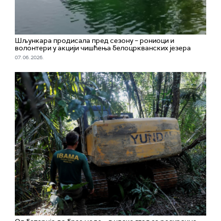
Шљункара продисала пред сезону – рониоци и
волонтери у акцији чишћења белоцркванских језера
07. 06. 2026.