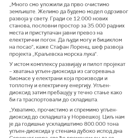
„Много смо уложили да прво очистимо
земљиште. Желимо да будемо модел одрзивог
развоја у свету. Гради се 12.000 нових
станова, пословни простор за 35.000 радних
места и приступачан јавни превоз на
електрични погон. Да људи могу и бициклом
на посао“, каже Стафан Лоренц, шеф развоја
пројекта „Краљевска морска лука“.
У истом комплексу развијају и пилот пројекат
– хватања угљен-диоксида из сагоревања
биомасе у електрани која производи и
топлотну и електричну енергију. Угљен-
диоксид затим пребацују у течно стање како
би га траспортовали до складишта.
„Ухватимо, прочистимо и спремимо угљен-
диоксид до складишта у Норвешкој. Циљ нам
је да годишње ускладиштимо 800.000 тона
угљен-диоксида у стенама дубоко испод дна