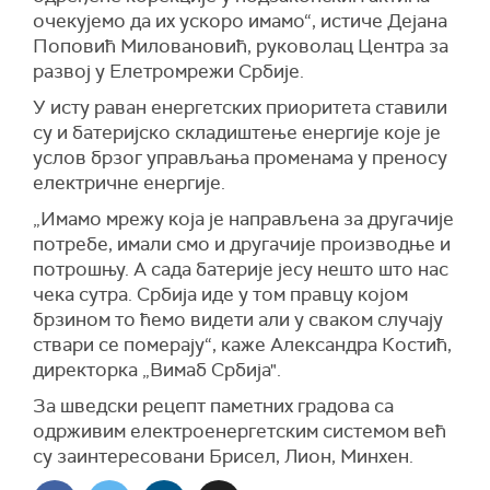
очекујемо да их ускоро имамо“, истиче Дејана
Поповић Миловановић, руковолац Центра за
развој у Елетромрежи Србије.
У исту раван енергетских приоритета ставили
су и батеријско складиштење енергије које је
услов брзог управљања променама у преносу
електричне енергије.
„Имамо мрежу која је направљена за другачије
потребе, имали смо и другачије производње и
потрошњу. А сада батерије јесу нешто што нас
чека сутра. Србија иде у том правцу којом
брзином то ћемо видети али у сваком случају
ствари се померају“, каже Александра Костић,
директорка „Вимаб Србија".
За шведски рецепт паметних градова са
одрживим електроенергетским системом већ
су заинтересовани Брисел, Лион, Минхен.