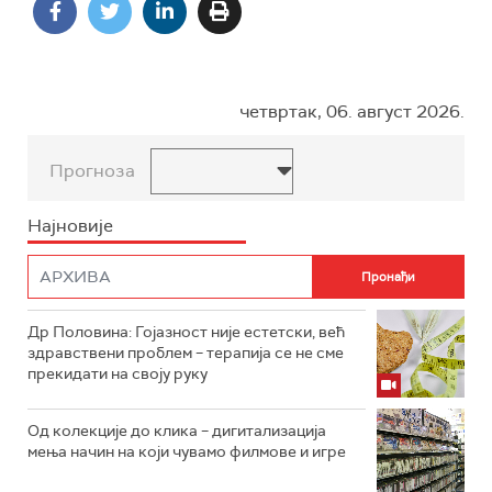
четвртак, 06. август 2026.
Прогноза
Најновије
Др Половина: Гојазност није естетски, већ
здравствени проблем – терапија се не сме
прекидати на своју руку
Од колекције до клика – дигитализација
мења начин на који чувамо филмове и игре