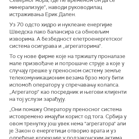
Северног мора, где ће временом он да се
минерализује“, наводи руководилац
истраживања Ерик Дален.
Уз 70 одсто хидро и нуклеане енергијие
Шведска лако балансира са обновљим
изворима. А безбедност елетроенергетског
система осигурава и „агрегаторима“.
То су нове фирме које на тржишту проналазе
мале призвођаче и потрошаче струје а које у
случају грешке у преносном систему земље
телекомуникационим везама брзо могу бити
испомоћ оператору у спречавању колапса.
„Агрегатор“ као посредник и његови клијенти
на тој услузи зарађују.
„Они помажу Оператору преносног система
истовремено имајући корист од тога. Србија у
овом тренутку још увек нема "агрегатора" али
је Закон о енергетици отворио врата и уз
одређене корекције у подзаконским актима