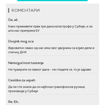
КОМЕНТАРИ
Da, ali...
Како преживети прва три дана катастрофе у Србији, и за
шта нас припрема ЕУ
Dvojnik mog oca
Вероватно свако од нас има свог двојника са којим дели и
сличну ДНК
Nemogućnost tusiranja
Не туширате се сваког дана – не стидите се, то је здраво
Cestitke za uspeh
Да ли сте знали да се најбоље грамофонске ручице
производе у Србији
Re: Eh...