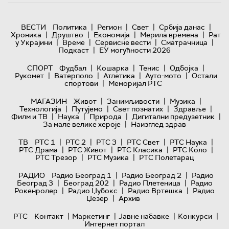
|
|
|
|
ВЕСТИ
Политика
Регион
Свет
Србија данас
|
|
|
|
Хроника
Друштво
Економија
Мерила времена
Рат
|
|
|
|
у Украјини
Време
Сервисне вести
Сматрачница
|
Подкаст
ЕУ могућности 2026
|
|
|
|
СПОРТ
Фудбал
Кошарка
Тенис
Одбојка
|
|
|
|
Рукомет
Ватерполо
Атлетика
Ауто-мото
Остали
|
спортови
Меморијал РТС
|
|
|
МАГАЗИН
Живот
Занимљивости
Музика
|
|
|
|
Технологијa
Путујемо
Свет познатих
Здравље
|
|
|
|
Филм и ТВ
Наука
Природа
Дигитални предузетник
|
За мале велике хероје
Наизглед здрав
|
|
|
|
|
ТВ
РТС 1
РТС 2
РТС 3
РТС Свет
РТС Наука
|
|
|
|
РТС Драма
РТС Живот
РТС Класика
РТС Коло
|
|
РТС Трезор
РТС Музика
РТС Полетарац
|
|
РАДИО
Радио Београд 1
Радио Београд 2
Радио
|
|
|
Београд 3
Београд 202
Радио Плетеница
Радио
|
|
|
Рокенролер
Радио Џубокс
Радио Вртешка
Радио
|
Џезер
Архив
|
|
|
|
РТС
Контакт
Маркетинг
Јавне набавке
Конкурси
Интернет портал