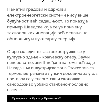
Паметни градови и одрживи
електроенергетски системи нису више
будућност, већ садашњост. То показује
пример Шведске која се уз примену
технолошких иновација већ ослања на
обновљиву и нуклеарну енергију.
Старо складиште гаса рекоструише се у
културно здање – краљевску оперу. Звучи
невероватно, али Швеђани на томе већ раде.
Некадашња индустријска зона Стокхолма са
термоелектранама и лучким доковима за угаљ
претвара се у енергетски и еколошки
самоодрзиво урбано стамбено-пословно
насеље.
Припремила Ружица Врањковић