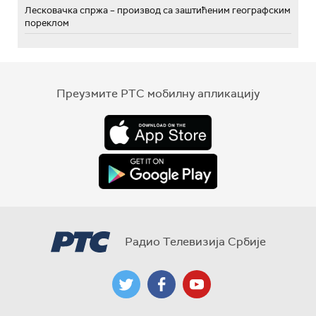
Лесковачка спржа – производ са заштићеним географским
пореклом
Преузмите РТС мобилну апликацију
Радио Телевизија Србије