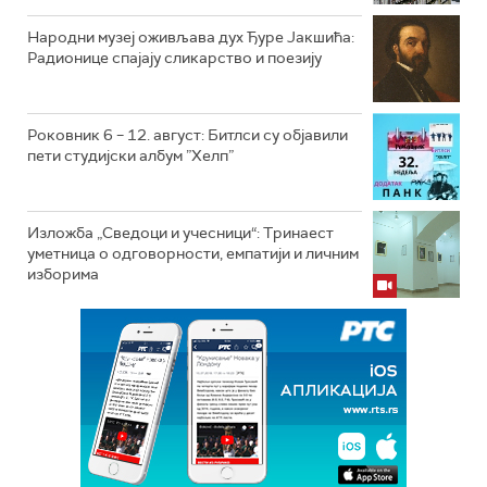
Народни музеј оживљава дух Ђуре Јакшића:
Радионице спајају сликарство и поезију
Роковник 6 – 12. август: Битлси су објавили
пети студијски албум ”Хелп”
Изложба „Сведоци и учесници“: Тринаест
уметница о одговорности, емпатији и личним
изборима