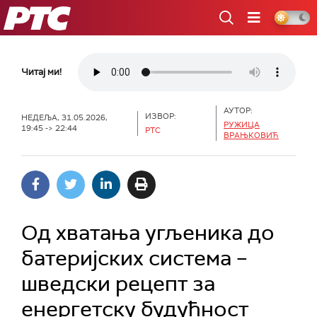
РТС
Читај ми!
АУТОР:
ИЗВОР:
НЕДЕЉА, 31.05.2026,
РУЖИЦА
19:45 -> 22:44
РТС
ВРАЊКОВИЋ
Од хватања угљеника до
батеријских система –
шведски рецепт за
енергетску будућност