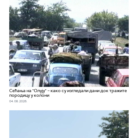
Сећања на "Олују" – како су изгледали дани док тражите
породицу у колони
04. 08. 2026.