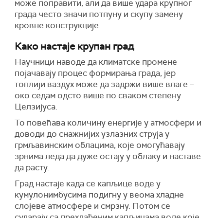
може поправити, али да више удара крупног
града често значи потпуну и скупу замену
кровне конструкције.
Како настаје крупан град
Научници наводе да климатске промене
појачавају процес формирања града, јер
топлији ваздух може да задржи више влаге –
око седам одсто више по сваком степену
Целзијуса.
То повећава количину енергије у атмосфери и
доводи до снажнијих узлазних струја у
грмљавинским облацима, које омогућавају
зрнима леда да дуже остају у облаку и наставе
да расту.
Град настаје када се капљице воде у
кумулонимбусима подигну у веома хладне
слојеве атмосфере и смрзну. Потом се
сударају са прехлађеним капљицама воде које