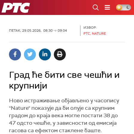
РТС
ИЗВОР:
ПЕТАК, 29.05.2026, 08:30 -> 09:04
РТС, NATURE
Град ће бити све чешћи и
крупнији
Ново истраживање објављено у часопису
"Nature" показује да би олује са крупним
градом до краја века могле постати 38 до
47 одсто чешће, у зависности од емисија
гасова са ефектом стаклене баште.