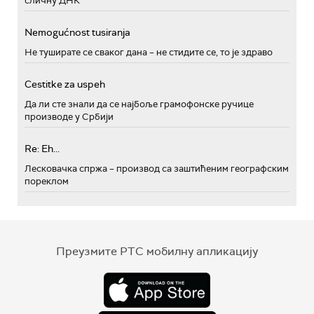
сличну ДНК
Nemogućnost tusiranja
Не туширате се сваког дана – не стидите се, то је здраво
Cestitke za uspeh
Да ли сте знали да се најбоље грамофонске ручице
производе у Србији
Re: Eh...
Лесковачка спржа – производ са заштићеним географским
пореклом
Преузмите РТС мобилну апликацију