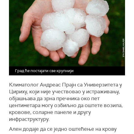
Град ће постајати све крупнији
Климатолог Андреас Прајн са Универзитета у
Цириху, који није учествовао у истраживању,
објашњава да зрна пречника око пет
центиметара могу озбиљно да оштете возила,
кровове, соларне панеле и другу
инфраструктуру.
Ален додаје да се једно оштећење на крову