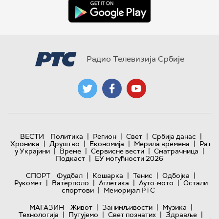
Радио Телевизија Србије
|
|
|
|
ВЕСТИ
Политика
Регион
Свет
Србија данас
|
|
|
|
Хроника
Друштво
Економија
Мерила времена
Рат
|
|
|
|
у Украјини
Време
Сервисне вести
Сматрачница
|
Подкаст
ЕУ могућности 2026
|
|
|
|
СПОРТ
Фудбал
Кошарка
Тенис
Одбојка
|
|
|
|
Рукомет
Ватерполо
Атлетика
Ауто-мото
Остали
|
спортови
Меморијал РТС
|
|
|
МАГАЗИН
Живот
Занимљивости
Музика
|
|
|
|
Технологијa
Путујемо
Свет познатих
Здравље