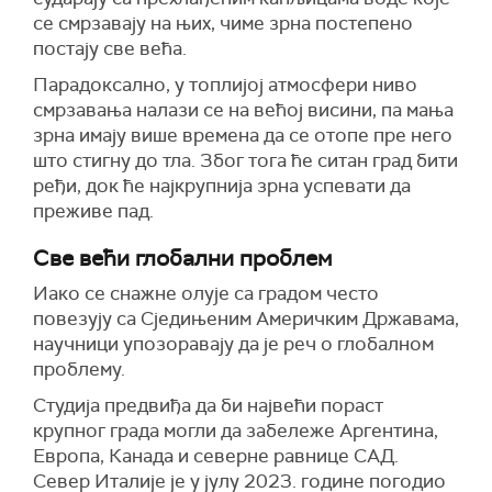
се смрзавају на њих, чиме зрна постепено
постају све већа.
Парадоксално, у топлијој атмосфери ниво
смрзавања налази се на већој висини, па мања
зрна имају више времена да се отопе пре него
што стигну до тла. Због тога ће ситан град бити
ређи, док ће најкрупнија зрна успевати да
преживе пад.
Све већи глобални проблем
Иако се снажне олује са градом често
повезују са Сједињеним Америчким Државама,
научници упозоравају да је реч о глобалном
проблему.
Студија предвиђа да би највећи пораст
крупног града могли да забележе Аргентина,
Европа, Канада и северне равнице САД.
Север Италије је у јулу 2023. године погодио