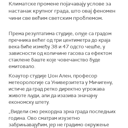
Климатске промене појачавају услове за
настанак крупног града, што овај феномен
чини све већим светским проблемом.
Према резултатима студије, олује са градом
пречника већег од три центиметра до краја
века биће између 38 и 47 одсто чешће, у
зависности од количине гасова са ефектом
стаклене баште које човечанство буде
емитовало.
Коаутор студије Џон Ален, професор
метеорологије са Универзитета у Мичигену,
истиче да град ретко директно угрожава
животе људи, али да изазива значајну
економску штету.
„Видели смо рекордна зрна града последњих
година. Ово сматрам изузетно
забрињавајућим, јер не градимо окружење