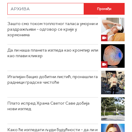
Зашто смо током топлотног таласа уморни и
раздражљиви – одговор се крије у
хормонима
Да ли наша планета изгледа као кромпир или
као плави кликер
Италијан бацио добитни листић, пронашли га
радници градске чистоће
Плато испред Храма Светог Саве добија
нови изглед
Како ће изгледати људи будућности – да ли и