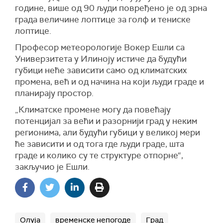
године, више од 90 људи повређено је од зрна
града величине лоптице за голф и тениске
лоптице.
Професор метеорологије Вокер Ешли са
Универзитета у Илиноју истиче да будући
губици неће зависити само од климатских
промена, већ и од начина на који људи граде и
планирају простор.
„Климатске промене могу да повећају
потенцијал за већи и разорнији град у неким
регионима, али будући губици у великој мери
ће зависити и од тога где људи граде, шта
граде и колико су те структуре отпорне“,
закључио је Ешли.
Олуја
временске непогоде
Град