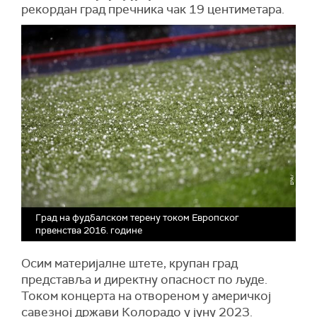
рекордан град пречника чак 19 центиметара.
Град на фудбалском терену током Европског
првенства 2016. године
Осим материјалне штете, крупан град
представља и директну опасност по људе.
Током концерта на отвореном у америчкој
савезној држави Колорадо у јуну 2023.