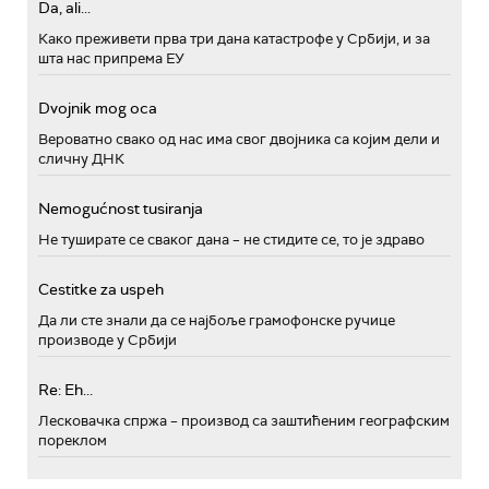
Da, ali...
Како преживети прва три дана катастрофе у Србији, и за
шта нас припрема ЕУ
Dvojnik mog oca
Вероватно свако од нас има свог двојника са којим дели и
сличну ДНК
Nemogućnost tusiranja
Не туширате се сваког дана – не стидите се, то је здраво
Cestitke za uspeh
Да ли сте знали да се најбоље грамофонске ручице
производе у Србији
Re: Eh...
Лесковачка спржа – производ са заштићеним географским
пореклом