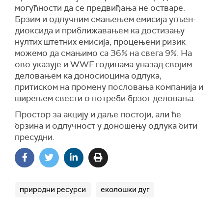
могућности да се предвиђања не остваре.
Брзим и одлучним смањењем емисија угљен-
диоксида и приближавањем ка достизању
нултих штетних емисија, процењени ризик
можемо да смањимо са 36% на свега 9%. На
ово указује и WWF годинама уназад својим
деловањем ка доносиоцима одлука,
притиском на промену пословања компанија и
ширењем свести о потреби брзог деловања.
Простор за акцију и даље постоји, али ће
брзина и одлучност у доношењу одлука бити
пресудни.
природни ресурси
еколошки дуг