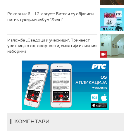
Роковник 6 – 12. август: Битлси су објавили
пети студијски албум ”Хелп”
Изложба „Сведоци и учесници“: Тринаест
уметница о одговорности, емпатији и личним
изборима
КОМЕНТАРИ