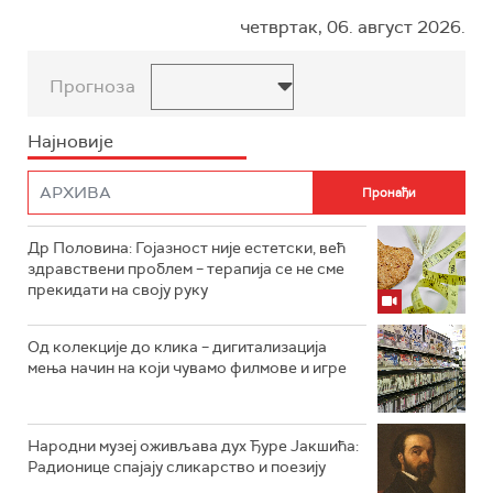
четвртак, 06. август 2026.
Прогноза
Најновије
Др Половина: Гојазност није естетски, већ
здравствени проблем – терапија се не сме
прекидати на своју руку
Од колекције до клика – дигитализација
мења начин на који чувамо филмове и игре
Народни музеј оживљава дух Ђуре Јакшића:
Радионице спајају сликарство и поезију