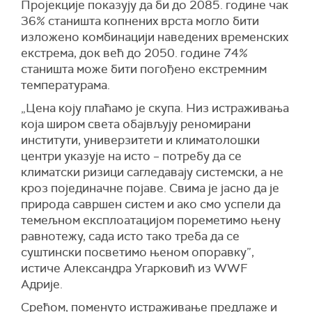
Пројекције показују да би до 2085. године чак
36% станишта копнених врста могло бити
изложено комбинацији наведених временских
екстрема, док већ до 2050. године 74%
станишта може бити погођено екстремним
температурама.
„Цена коју плаћамо је скупа. Низ истраживања
која широм света обајвљују реномирани
институти, универзитети и климатолошки
центри указује на исто – потребу да се
климатски ризици сагледавају системски, а не
кроз појединачне појаве. Свима је јасно да је
природа савршен систем и ако смо успели да
темељном експлоатацијом пореметимо њену
равнотежу, сада исто тако треба да се
суштински посветимо њеном опоравку”,
истиче Александра Угарковић из WWF
Адрије.
Срећом, поменуто истраживање предлаже и