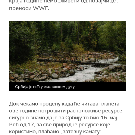
краја године ћемо „живети од позајмице",
преноси WWF.
Србија је већ у еколошком дугу
Док чекамо процену када ће читава планета
ове године потрошити расположиве ресурсе,
сигурно знамо да је за Србију то био 16. мај.
Већ од 17, за све природне ресурсе које
користимо, плаћамо „затезну камату".