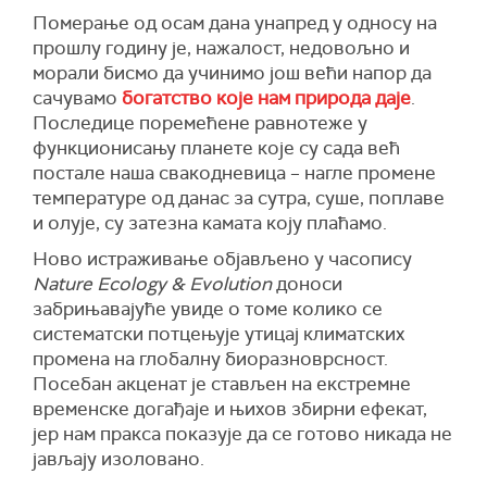
Померање од осам дана унапред у односу на
прошлу годину је, нажалост, недовољно и
морали бисмо да учинимо још већи напор да
сачувамо
богатство које нам природа даје
.
Последице поремећене равнотеже у
функционисању планете које су сада већ
постале наша свакодневица – нагле промене
температуре од данас за сутра, суше, поплаве
и олује, су затезна камата коју плаћамо.
Ново истраживање објављено у часопису
Nature Ecology & Evolution
доноси
забрињавајуће увиде о томе колико се
систематски потцењује утицај климатских
промена на глобалну биоразноврсност.
Посебан акценат је стављен на екстремне
временске догађаје и њихов збирни ефекат,
јер нам пракса показује да се готово никада не
јављају изоловано.