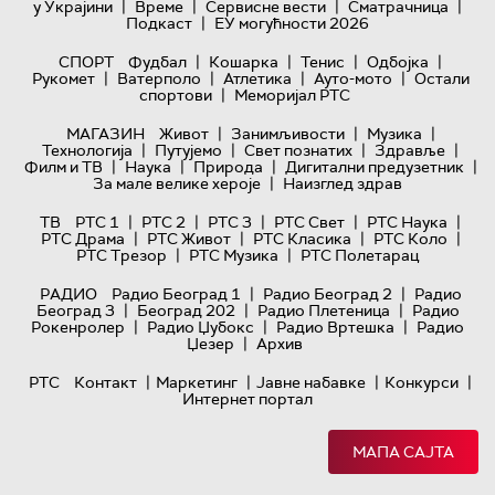
|
|
|
|
у Украјини
Време
Сервисне вести
Сматрачница
|
Подкаст
ЕУ могућности 2026
|
|
|
|
СПОРТ
Фудбал
Кошарка
Тенис
Одбојка
|
|
|
|
Рукомет
Ватерполо
Атлетика
Ауто-мото
Остали
|
спортови
Меморијал РТС
|
|
|
МАГАЗИН
Живот
Занимљивости
Музика
|
|
|
|
Технологијa
Путујемо
Свет познатих
Здравље
|
|
|
|
Филм и ТВ
Наука
Природа
Дигитални предузетник
|
За мале велике хероје
Наизглед здрав
|
|
|
|
|
ТВ
РТС 1
РТС 2
РТС 3
РТС Свет
РТС Наука
|
|
|
|
РТС Драма
РТС Живот
РТС Класика
РТС Коло
|
|
РТС Трезор
РТС Музика
РТС Полетарац
|
|
РАДИО
Радио Београд 1
Радио Београд 2
Радио
|
|
|
Београд 3
Београд 202
Радио Плетеница
Радио
|
|
|
Рокенролер
Радио Џубокс
Радио Вртешка
Радио
|
Џезер
Архив
|
|
|
|
РТС
Контакт
Маркетинг
Јавне набавке
Конкурси
Интернет портал
МАПА САЈТА