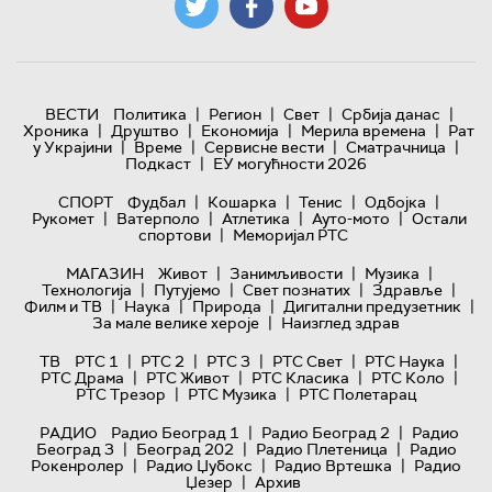
|
|
|
|
ВЕСТИ
Политика
Регион
Свет
Србија данас
|
|
|
|
Хроника
Друштво
Економија
Мерила времена
Рат
|
|
|
|
у Украјини
Време
Сервисне вести
Сматрачница
|
Подкаст
ЕУ могућности 2026
|
|
|
|
СПОРТ
Фудбал
Кошарка
Тенис
Одбојка
|
|
|
|
Рукомет
Ватерполо
Атлетика
Ауто-мото
Остали
|
спортови
Меморијал РТС
|
|
|
МАГАЗИН
Живот
Занимљивости
Музика
|
|
|
|
Технологијa
Путујемо
Свет познатих
Здравље
|
|
|
|
Филм и ТВ
Наука
Природа
Дигитални предузетник
|
За мале велике хероје
Наизглед здрав
|
|
|
|
|
ТВ
РТС 1
РТС 2
РТС 3
РТС Свет
РТС Наука
|
|
|
|
РТС Драма
РТС Живот
РТС Класика
РТС Коло
|
|
РТС Трезор
РТС Музика
РТС Полетарац
|
|
РАДИО
Радио Београд 1
Радио Београд 2
Радио
|
|
|
Београд 3
Београд 202
Радио Плетеница
Радио
|
|
|
Рокенролер
Радио Џубокс
Радио Вртешка
Радио
|
Џезер
Архив