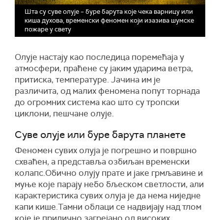
Шта су суве олује – буре барута које чека варницу или
киша духова, временски феномен који изазива шумске
пожаре у свету
Олује настају као последица поремећаја у
атмосфери, праћене су јаким ударима ветра,
притиска, температуре. Јачина им је
различита, од малих феномена попут торнада
до огромних система као што су тропски
циклони, пешчане олује.
Суве олује или буре барута планете
Феномен сувих олуја је погрешно и површно
схваћен, а представља озбиљан временски
колапс.Обично олују прате и јаке грмљавине и
муње које парају небо бљеском светлости, али
карактеристика сувих олуја је да нема ниједне
капи кише.Тамни облаци се надвијају над тлом
које је прилично загрејано од високих