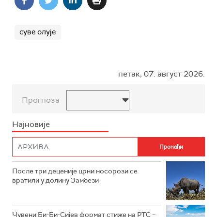
суве олује
петак, 07. август 2026.
Прогноза
Најновије
После три деценије црни носорози се
вратили у долину Замбези
Чувени Би-Би-Сијев формат стиже на РТС –