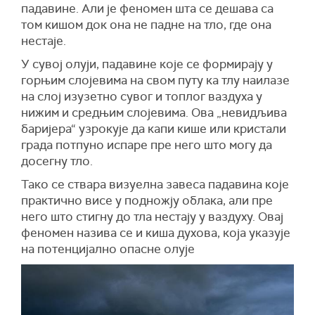
падавине. Али је феномен шта се дешава са
том кишом док она не падне на тло, где она
нестаје.
У сувој олуји, падавине које се формирају у
горњим слојевима на свом путу ка тлу наилазе
на слој изузетно сувог и топлог ваздуха у
нижим и средњим слојевима. Ова „невидљива
баријера“ узрокује да капи кише или кристали
града потпуно испаре пре него што могу да
досегну тло.
Тако се ствара визуелна завеса падавина које
практично висе у подножју облака, али пре
него што стигну до тла нестају у ваздуху. Овај
феномен назива се и киша духова, која указује
на потенцијално опасне олује