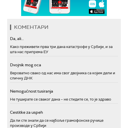
КОМЕНТАРИ
Da, ali...
Како преживети прва три дана катастрофе у Србији, и за
шта нас припрема ЕУ
Dvojnik mog oca
Вероватно свако од нас има свог двојника са којим дели и
сличну ДНК
Nemogućnost tusiranja
Не туширате се сваког дана – не стидите се, то је здраво
Cestitke za uspeh
Да ли сте знали да се најбоље грамофонске ручице
производе у Србији