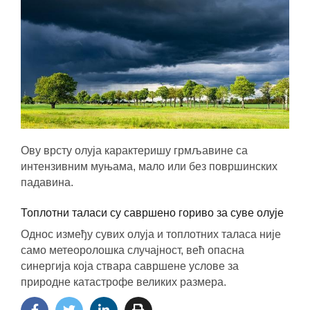
Ову врсту олуја карактеришу грмљавине са
интензивним муњама, мало или без површинских
падавина.
Топлотни таласи су савршено гориво за суве олује
Однос између сувих олуја и топлотних таласа није
само метеоролошка случајност, већ опасна
синергија која ствара савршене услове за
природне катастрофе великих размера.