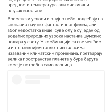
вредности температура, али очекивани
пљусак изостане.
Временски услови и олујно небо подсећају на
сценарио научно-фантастичног филма, али
због недостатка кише, суве олује су један од
водећих природних узрока настанка шумских
пожара у свету. У комбинацији са све чешћим
и интензивнијим топлотним таласима
изазваним климатским променама, претварају
велика пространства планете у буре барута
коме је потребна само варница.