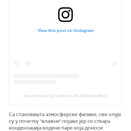
View this post on Instagram
A post shared by Lookout Life (@lookoutlife1)
Са становишта атмосферске физике, све олује
су у почетку "влажне" појаве јер се ствара
кондензација водене паре која доноси