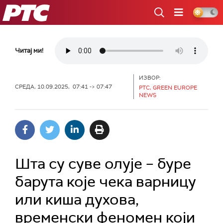
РТС
Читај ми!
ИЗВОР:
СРЕДА, 10.09.2025, 07:41 -> 07:47
РТС, GREEN EUROPE
NEWS
Шта су суве олује – буре
барута које чека варницу
или киша духова,
временски феномен који