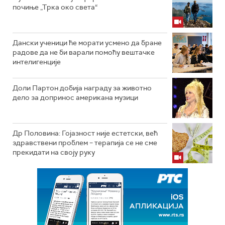
почиње „Трка око света“
Дански ученици ће морати усмено да бране
радове да не би варали помоћу вештачке
интелигенције
Доли Партон добија награду за животно
дело за допринос американа музици
Др Половина: Гојазност није естетски, већ
здравствени проблем – терапија се не сме
прекидати на своју руку