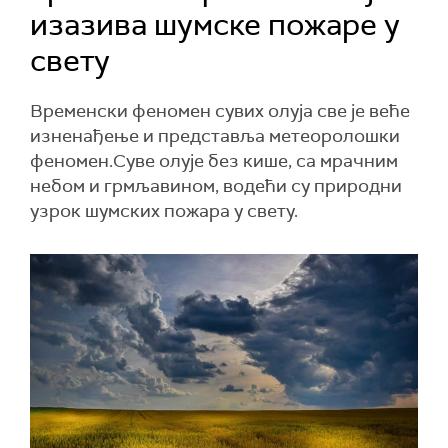
изазива шумске пожаре у
свету
Временски феномен сувих олуја све је веће
изненађење и представља метеоролошки
феномен.Суве олује без кише, са мрачним
небом и грмљавином, водећи су природни
узрок шумских пожара у свету.