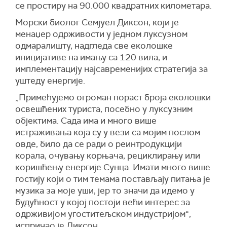
се простиру на 90.000 квадратних километара.
Морски биолог Семјуел Диксон, који је
менаџер одрживости у једном луксузном
одмаралишту, надгледа све еколошке
иницијативе на имању са 120 вила, и
имплементацију најсавременијих стратегија за
уштеду енергије.
„Примећујемо огроман пораст броја еколошки
освешћених туриста, посебно у луксузним
објектима. Сада има и много више
истраживања која су у вези са мојим послом
овде, било да се ради о реинтродукцији
корала, очувању корњача, рециклирању или
коришћењу енергије Сунца. Имати много више
гостију који о тим темама постављају питања је
музика за моје уши, јер то значи да идемо у
будућност у којој постоји већи интерес за
одрживијом угоститељском индустријом“,
испричао је Диксон.