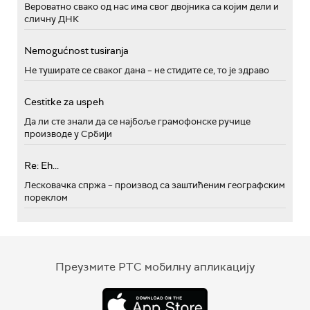
Вероватно свако од нас има свог двојника са којим дели и
сличну ДНК
Nemogućnost tusiranja
Не туширате се сваког дана – не стидите се, то је здраво
Cestitke za uspeh
Да ли сте знали да се најбоље грамофонске ручице
производе у Србији
Re: Eh...
Лесковачка спржа – производ са заштићеним географским
пореклом
Преузмите РТС мобилну апликацију