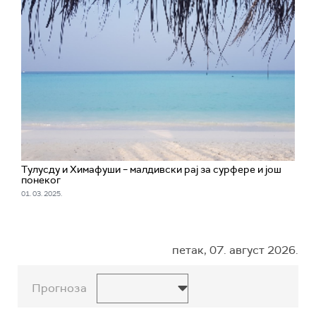
Тулусду и Химафуши – малдивски рај за сурфере и још
понеког
01. 03. 2025.
петак, 07. август 2026.
Прогноза