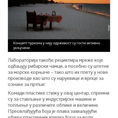
Концепт туризма у чију одрживост су гости активно
укључени
Лабораторија такође рециклира мреже које
одбацују рибарски чамци, а посебно су штетне
за морске корњаче – тако што их плету у нове
производе као што су наруквице и врпце за
ознаке за пртљаг.
Комади пластике стижу у овај центар, спремни
су за стављање у индустријске машине и
топљење у различите облике и величине.
Преовлађујућа боја је плава захваљујући
обиљу пластичних врхова боца за воду.