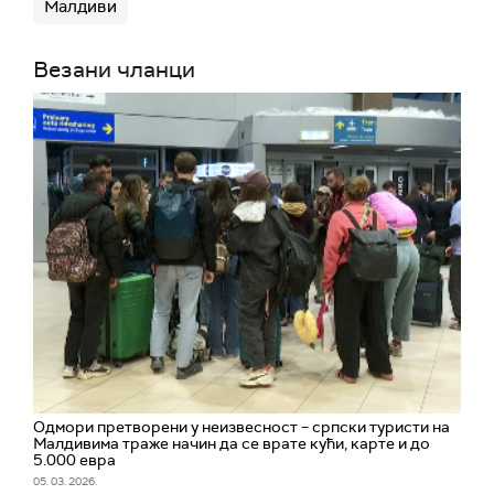
Малдиви
Везани чланци
Одмори претворени у неизвесност – српски туристи на
Малдивима траже начин да се врате кући, карте и до
5.000 евра
05. 03. 2026.