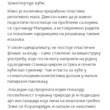
транспортује кући.
Иако је количина прерађене пластике
релативно мала, Диксон каже да је важно
подсетити посетиоце на проблеме са којима
се суочавају Малдиви, а истовремено радити
са локалним заједницама на решавању таквих
изазова.
У овом одмаралишту, не постоје пластичне
флаше за воду – само стаклене за вишеструку
употребу, које гости могу напунити на једној
од водених станица широм острва и понети
кући као сувенир. Чак и паста за зубе у
стоматолошким комплетима долази у малом
папирном паковању.
Још један од пројеката којим показују
посвећеност очувању природе је и подводна
арт инсталација која личи на вештачки гребен.
Зпве се Кораларијум, и налази се неколико