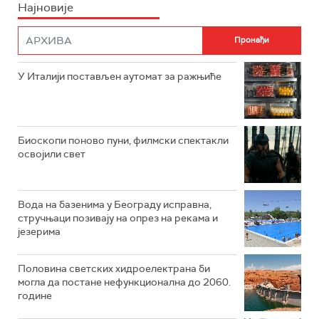
Најновије
У Италији постављен аутомат за ражњиће
Биоскопи поново пуни, филмски спектакли
освојили свет
Вода на базенима у Београду исправна,
стручњаци позивају на опрез на рекама и
језерима
Половина светских хидроелектрана би
могла да постане нефункционална до 2060.
године