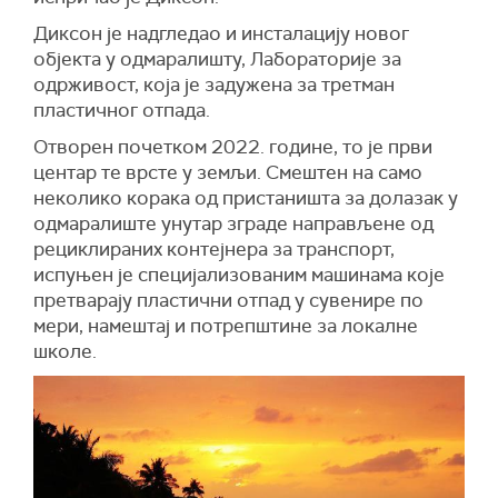
Диксон је надгледао и инсталацију новог
објекта у одмаралишту, Лабораторије за
одрживост, која је задужена за третман
пластичног отпада.
Отворен почетком 2022. године, то је први
центар те врсте у земљи. Смештен на само
неколико корака од пристаништа за долазак у
одмаралиште унутар зграде направљене од
рециклираних контејнера за транспорт,
испуњен је специјализованим машинама које
претварају пластични отпад у сувенире по
мери, намештај и потрепштине за локалне
школе.