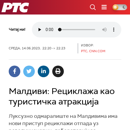
РТС
Читај ми!
ИЗВОР:
СРЕДА, 14.06.2023, 22:20 -> 22:23
РТС, CNN.COM
Малдиви: Рециклажа као
туристичка атракција
Луксузно одмаралиште на Малдивима има
нови приступ рециклажи отпада уз