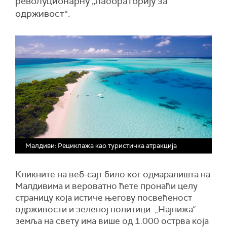
револуционарну „лабораторију за
одрживост“.
Малдиви: Рециклажа као туристичка атракција
Кликните на веб-сајт било ког одмаралишта на
Малдивима и вероватно ћете пронаћи целу
страницу која истиче његову посвећеност
одрживости и зеленој политици. „Најнижа“
земља на свету има више од 1.000 острва која