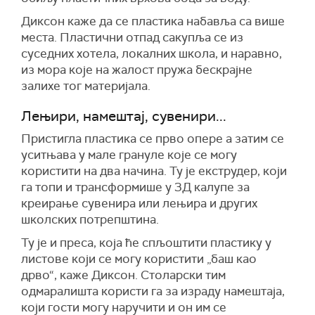
Диксон каже да се пластика набавља са више
места. Пластични отпад сакупља се из
суседних хотела, локалних школа, и наравно,
из мора које на жалост пружа бескрајне
залихе тог материјала.
Лењири, намештај, сувенири...
Пристигла пластика се прво опере а затим се
уситњава у мале грануле које се могу
користити на два начина. Ту је екструдер, који
га топи и трансформише у 3Д калупе за
креирање сувенира или лењира и других
школских потрепштина.
Ту је и преса, која ће спљоштити пластику у
листове који се могу користити „баш као
дрво“, каже Диксон. Столарски тим
одмаралишта користи га за израду намештаја,
који гости могу наручити и он им се