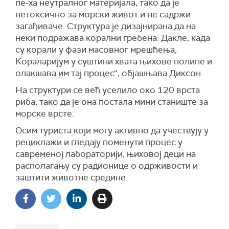
пе-ха неутралног материјала, тако да је
нетоксично за морски живот и не садржи
загађиваче. Структура је дизајнирана да на
неки подражава корални гребена. Дакле, када
су корали у фази масовног мрешћења,
Кораларијум у суштини хвата њихове полипе и
олакшава им тај процес“, објашњава Диксон.
На структури се већ уселило око 120 врста
риба, тако да је она постала мини станиште за
морске врсте.
Осим туриста који могу активно да учествују у
рециклажи и гледају поменути процес у
савременој лабораторији, њиховој деци на
располагању су радионице о одрживости и
заштити животне средине.