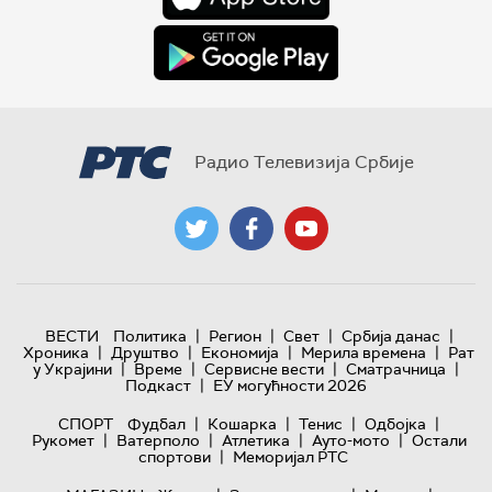
Радио Телевизија Србије
|
|
|
|
ВЕСТИ
Политика
Регион
Свет
Србија данас
|
|
|
|
Хроника
Друштво
Економија
Мерила времена
Рат
|
|
|
|
у Украјини
Време
Сервисне вести
Сматрачница
|
Подкаст
ЕУ могућности 2026
|
|
|
|
СПОРТ
Фудбал
Кошарка
Тенис
Одбојка
|
|
|
|
Рукомет
Ватерполо
Атлетика
Ауто-мото
Остали
|
спортови
Меморијал РТС