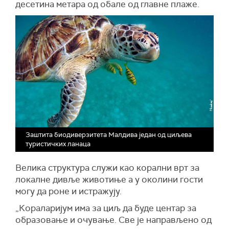
десетина метара од обале од главне плаже.
Заштита биодиверзитета Малдива један од циљева
туристичких ланаца
Велика структура служи као корални врт за
локалне дивље животиње а у околини гости
могу да роне и истражују.
„Кораларијум има за циљ да буде центар за
образовање и очување. Све је направљено од