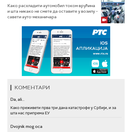
Како расхладити аутомобил током врућина
и шта никако не смете да оставите у возилу –
савети ауто-механичара
КОМЕНТАРИ
Da, ali...
Како преживети прва три дана катастрофе у Србији, и за
шта нас припрема ЕУ
Dvojnik mog oca