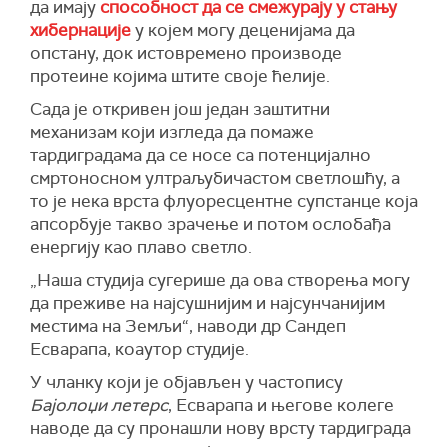
да имају
способност да се смежурају у стању
хибернације
у којем могу деценијама да
опстану, док истовремено производе
протеине којима штите своје ћелије.
Сада је откривен још један заштитни
механизам који изгледа да помаже
тардиградама да се носе са потенцијално
смртоносном ултраљубичастом светлошћу, а
то је нека врста флуоресцентне супстанце која
апсорбује такво зрачење и потом ослобађа
енергију као плаво светло.
„Наша студија сугерише да ова створења могу
да преживе на најсушнијим и најсунчанијим
местима на Земљи“, наводи др Сандеп
Есварапа, коаутор студије.
У чланку који је објављен у частопису
Бајолоџи летерс
, Есварапа и његове колеге
наводе да су пронашли нову врсту тардиграда