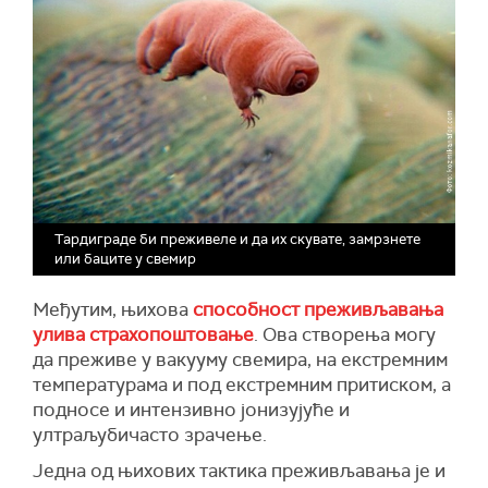
Тардиграде би преживеле и да их скувате, замрзнете
или баците у свемир
Међутим, њихова
способност преживљавања
улива страхопоштовање
. Ова створења могу
да преживе у вакууму свемира, на екстремним
температурама и под екстремним притиском, а
подносе и интензивно јонизујуће и
ултраљубичасто зрачење.
Једна од њихових тактика преживљавања је и