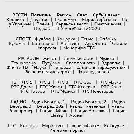
|
|
|
|
ВЕСТИ
Политика
Регион
Свет
Србија данас
|
|
|
|
Хроника
Друштво
Економија
Мерила времена
Рат
|
|
|
|
у Украјини
Време
Сервисне вести
Сматрачница
|
Подкаст
ЕУ могућности 2026
|
|
|
|
СПОРТ
Фудбал
Кошарка
Тенис
Одбојка
|
|
|
|
Рукомет
Ватерполо
Атлетика
Ауто-мото
Остали
|
спортови
Меморијал РТС
|
|
|
МАГАЗИН
Живот
Занимљивости
Музика
|
|
|
|
Технологијa
Путујемо
Свет познатих
Здравље
|
|
|
|
Филм и ТВ
Наука
Природа
Дигитални предузетник
|
За мале велике хероје
Наизглед здрав
|
|
|
|
|
ТВ
РТС 1
РТС 2
РТС 3
РТС Свет
РТС Наука
|
|
|
|
РТС Драма
РТС Живот
РТС Класика
РТС Коло
|
|
РТС Трезор
РТС Музика
РТС Полетарац
|
|
РАДИО
Радио Београд 1
Радио Београд 2
Радио
|
|
|
Београд 3
Београд 202
Радио Плетеница
Радио
|
|
|
Рокенролер
Радио Џубокс
Радио Вртешка
Радио
|
Џезер
Архив
|
|
|
|
РТС
Контакт
Маркетинг
Јавне набавке
Конкурси
Интернет портал