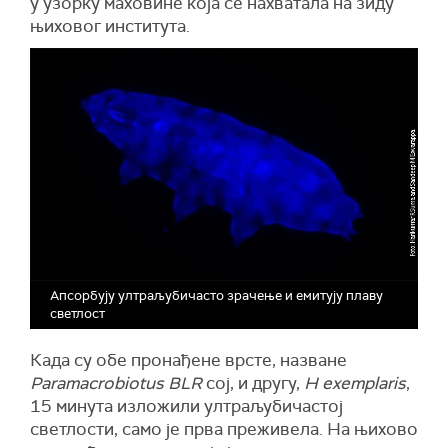
у узорку маховине која се нахватала на зиду
њиховог института.
Апсорбују ултраљубичасто зрачење и емитују плаву
светлост
Када су обе пронађене врсте, назване
Paramacrobiotus BLR
сој, и другу,
H exemplaris
,
15 минута изложили ултраљубичастој
светлости, само је прва преживела. На њихово