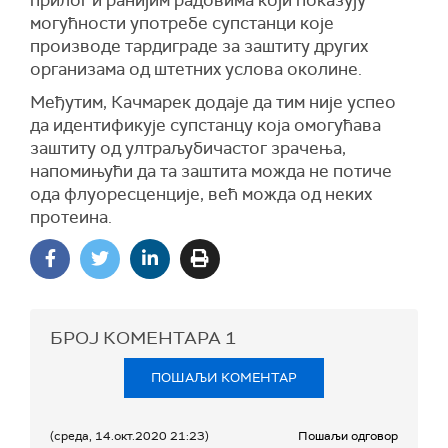
прилог и ранијим радовима који показују
могућности употребе супстанци које
производе тардиграде за заштиту других
организама од штетних услова околине.
Међутим, Качмарек додаје да тим није успео
да идентификује супстанцу која омогућава
заштиту од ултраљубичастог зрачења,
напомињући да та заштита можда не потиче
ода флуоресценције, већ можда од неких
протеина.
БРОЈ КОМЕНТАРА
1
ПОШАЉИ КОМЕНТАР
(среда, 14.окт.2020 21:23)
Пошаљи одговор