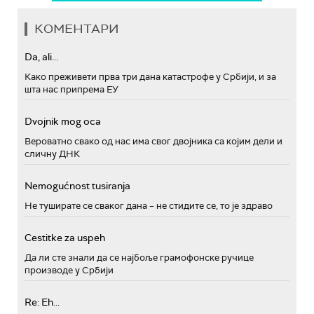
КОМЕНТАРИ
Da, ali...
Како преживети прва три дана катастрофе у Србији, и за
шта нас припрема ЕУ
Dvojnik mog oca
Вероватно свако од нас има свог двојника са којим дели и
сличну ДНК
Nemogućnost tusiranja
Не туширате се сваког дана – не стидите се, то је здраво
Cestitke za uspeh
Да ли сте знали да се најбоље грамофонске ручице
производе у Србији
Re: Eh...