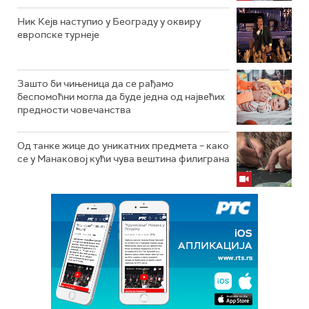
Ник Кејв наступио у Београду у оквиру
европске турнеје
Зашто би чињеница да се рађамо
беспомоћни могла да буде једна од највећих
предности човечанства
Од танке жице до уникатних предмета – како
се у Манаковој кући чува вештина филиграна