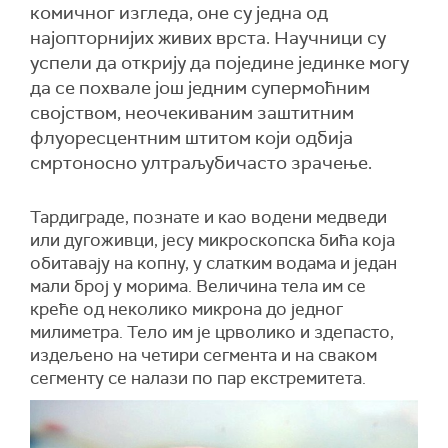
комичног изгледа, оне су једна од
најопторнијих живих врста. Научници су
успели да открију да поједине јединке могу
да се похвале још једним супермоћним
својством, неочекиваним заштитним
флуоресцентним штитом који одбија
смртоносно ултраљубичасто зрачење.
Тардиграде, познате и као водени медведи
или дугоживци, јесу микроскопска бића која
обитавају на копну, у слатким водама и један
мали број у морима. Величина тела им се
креће од неколико микрона до једног
милиметра. Тело им је црволико и здепасто,
издељено на четири сегмента и на сваком
сегменту се налази по пар екстремитета.