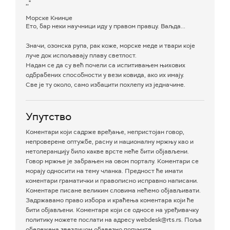
,,"
Морске Книнџе
Ето, бар неки научници иду у правом правцу. Ваљда...
Значи, озонска рупа, рак коже, морске меде и твари које
луче док испољавају плаву светлост.
Надам се да су већ почели са испитивањем њихових
одбрабених способности у вези ковида, ако их имају.
Све је ту около, само избацити похлепу из једначине.
Упутство
Коментари који садрже вређање, непристојан говор,
непроверене оптужбе, расну и националну мржњу као и
нетолеранцију било какве врсте неће бити објављени.
Говор мржње је забрањен на овом порталу. Коментари се
морају односити на тему чланка. Предност ће имати
коментари граматички и правописно исправно написани.
Коментаре писане великим словима нећемо објављивати.
Задржавамо право избора и краћења коментара који ће
бити објављени. Коментаре који се односе на уређивачку
политику можете послати на адресу webdesk@rts.rs. Поља
обележена звездицом обавезно попуните.