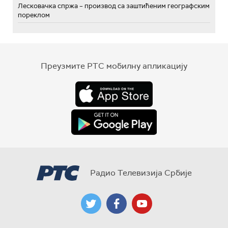
Лесковачка спржа – производ са заштићеним географским
пореклом
Преузмите РТС мобилну апликацију
Радио Телевизија Србије