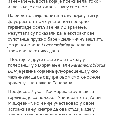
изненађење, врста која је преживела, током
излагања је емитовала плаву светлост.
Да би детаљније испитали ову појаву, тим је
флуоресцентном супстанцом прекрио
тардиграде осетљиве на УВ зрачење.
Резултати су показали да је екстракт ове
супстанце пружио барем делимичну заштиту,
јер је половина
H exemplarisа
успела да
преживи неколико дана.
„Постоје и друге врсте које показују
толеранцију УВ зрачење, али
Paramacrobiotus
BLR
је једина која има флуоресценцију као
механизам да се одупре овом смртоносном
зрачењу“, наглашава Есварапа.
Професор Лукаш Качмарек, стручњак за
тардиграде са пољског Универзитета „Адам
Мицкјевич“, који није учествовао у овом
истраживању, сматра да ова студија иде у