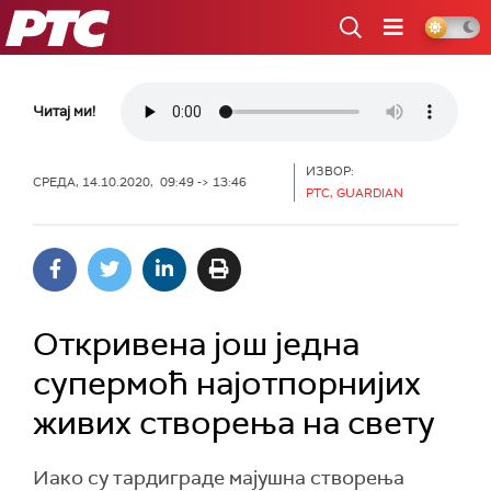
РТС
Читај ми!
ИЗВОР:
СРЕДА, 14.10.2020, 09:49 -> 13:46
РТС, GUARDIAN
Откривена још једна
супермоћ најотпорнијих
живих створења на свету
Иако су тардиграде мајушна створења