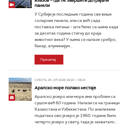
изазов – где ће завршити дотрајали
панели
У Србији је последњих година све више
соларних панела, али се већ сада
поставља питање – шта ћемо са њима када
за десетак година стигну до краја
животног века? У њима се налазе сребро,
бакар, алуминијум...
Прочитај
СУБОТА, 25. ЈУЛ 2026, 08:20 -> 08:24
Аралско море полако нестаје
Аралско језеро или море има проблем са
сушом већ 60 година. Налази се на граници
Казахстана и Узбекистана. По анализама
података ово језеро је 1960. године било
четврто језеро у свету, тада је захватало...