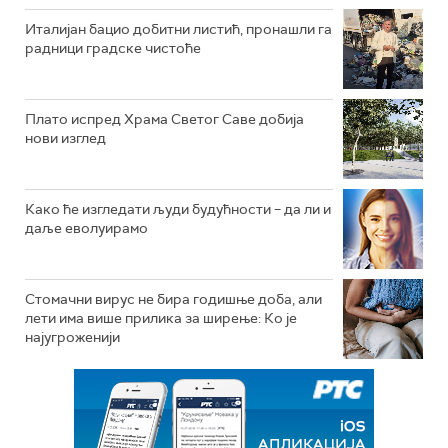
Италијан бацио добитни листић, пронашли га
радници градске чистоће
Плато испред Храма Светог Саве добија
нови изглед
Како ће изгледати људи будућности – да ли и
даље еволуирамо
Стомачни вирус не бира годишње доба, али
лети има више прилика за ширење: Ко је
најугроженији