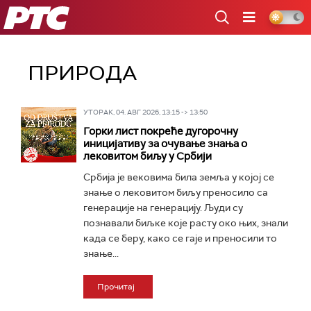
РТС
ПРИРОДА
УТОРАК, 04. АВГ 2026, 13:15 -> 13:50
Горки лист покреће дугорочну
иницијативу за очување знања о
лековитом биљу у Србији
Србија је вековима била земља у којој се
знање о лековитом биљу преносило са
генерације на генерацију. Људи су
познавали биљке које расту око њих, знали
када се беру, како се гаје и преносили то
знање...
Прочитај