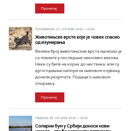
Прочитај
ПОНЕДЕЉАК, 27. ЈУЛ 2026, 10:02 -> 10:14
Животињске врсте које је човек спасио
од изумирања
Велики број животињских врста ишчезао је
са планете у последњих неколико векова.
Неке су биле на корак до нестанка, али су
дугогодишњи напори на њиховом очувању
донели резултате. Подаци о њиховом
опоравку...
Прочитај
НЕДЕЉА, 26. ЈУЛ 2026, 20:20 -> 20:25
Соларни бум у Србији доноси нови