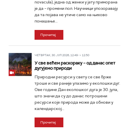
novacula), једна од женки у јату приморана
је да – промени пол. Научници упозоравају
да та појава не утиче само на њихово
понашање...
Прочитај
ЧЕТВРТАК, 30. ЈУЛ 2026, 12:49 -> 12:50
У све већем раскораку – од данас опет
дугујемо природи
Природни ресурси у свету се све брже
троше и све раније улазимо у еколошки дуг.
Ове године Дан еколошког дуга је 30. јула,
што значи да су до данас потрошени
ресурси које природа може да обнови у
календарској...
Прочитај