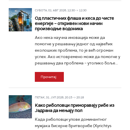
СУБОТА, 01. АВГ 2026, 12:30 -> 12:30
Од пластичних флаша и кеса до чисте
енергије – откривен нови начин
производње водоника
Ако нека научна иновација може да
помогне у решавању једног од највећих
еколошких проблема, то је већ огроман
успех. Ако истовремено може да помогне у
решавању два проблема – утолико боље...
Прочитај
ПЕТАК, 31. ЈУЛ 2026, 20:15 -> 20:18
Како риболовци приморавају рибе из
Јадрана да мењају пол
Када риболовци улове доминантног
мужјака бисерне бритворибе (Xyrichtys