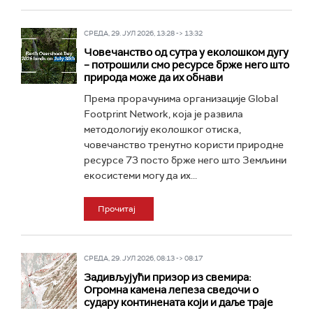
СРЕДА, 29. ЈУЛ 2026, 13:28 -> 13:32
Човечанство од сутра у еколошком дугу
– потрошили смо ресурсе брже него што
природа може да их обнави
Према прорачунима организације Global
Footprint Network, која је развила
методологију еколошког отиска,
човечанство тренутно користи природне
ресурсе 73 посто брже него што Земљини
екосистеми могу да их...
Прочитај
СРЕДА, 29. ЈУЛ 2026, 08:13 -> 08:17
Задивљујући призор из свемира:
Огромна камена лепеза сведочи о
судару континената који и даље траје