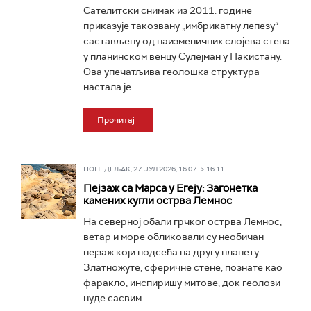
Сателитски снимак из 2011. године
приказује такозвану „имбрикатну лепезу“
састављену од наизменичних слојева стена
у планинском венцу Сулејман у Пакистану.
Ова упечатљива геолошка структура
настала је...
Прочитај
ПОНЕДЕЉАК, 27. ЈУЛ 2026, 16:07 -> 16:11
Пејзаж са Марса у Егеју: Загонетка
камених кугли острва Лемнос
На северној обали грчког острва Лемнос,
ветар и море обликовали су необичан
пејзаж који подсећа на другу планету.
Златножуте, сферичне стене, познате као
фаракло, инспиришу митове, док геолози
нуде сасвим...