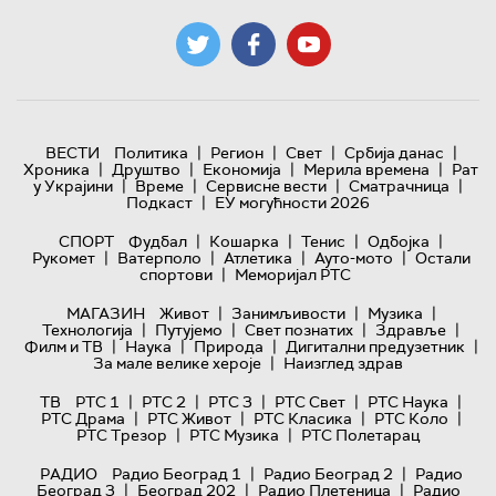
|
|
|
|
ВЕСТИ
Политика
Регион
Свет
Србија данас
|
|
|
|
Хроника
Друштво
Економија
Мерила времена
Рат
|
|
|
|
у Украјини
Време
Сервисне вести
Сматрачница
|
Подкаст
ЕУ могућности 2026
|
|
|
|
СПОРТ
Фудбал
Кошарка
Тенис
Одбојка
|
|
|
|
Рукомет
Ватерполо
Атлетика
Ауто-мото
Остали
|
спортови
Меморијал РТС
|
|
|
МАГАЗИН
Живот
Занимљивости
Музика
|
|
|
|
Технологијa
Путујемо
Свет познатих
Здравље
|
|
|
|
Филм и ТВ
Наука
Природа
Дигитални предузетник
|
За мале велике хероје
Наизглед здрав
|
|
|
|
|
ТВ
РТС 1
РТС 2
РТС 3
РТС Свет
РТС Наука
|
|
|
|
РТС Драма
РТС Живот
РТС Класика
РТС Коло
|
|
РТС Трезор
РТС Музика
РТС Полетарац
|
|
РАДИО
Радио Београд 1
Радио Београд 2
Радио
|
|
|
Београд 3
Београд 202
Радио Плетеница
Радио