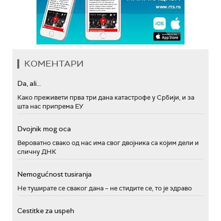
КОМЕНТАРИ
Da, ali...
Како преживети прва три дана катастрофе у Србији, и за
шта нас припрема ЕУ
Dvojnik mog oca
Вероватно свако од нас има свог двојника са којим дели и
сличну ДНК
Nemogućnost tusiranja
Не туширате се сваког дана – не стидите се, то је здраво
Cestitke za uspeh