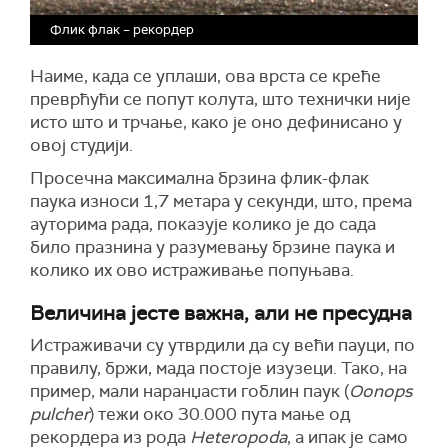
Флик флак – рекордер
Наиме, када се уплаши, ова врста се креће
преврћући се попут колута, што технички није
исто што и трчање, како је оно дефинисано у
овој студији.
Просечна максимална брзина флик-флак
паука износи 1,7 метара у секунди, што, према
ауторима рада, показује колико је до сада
било празнина у разумевању брзине паука и
колико их ово истраживање попуњава.
Величина јесте важна, али не пресудна
Истраживачи су утврдили да су већи пауци, по
правилу, бржи, мада постоје изузеци. Тако, на
пример, мали наранџасти гоблин паук (
Oonops
pulcher
) тежи око 30.000 пута мање од
рекордера из рода
Heteropoda
, а ипак је само