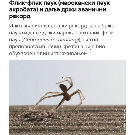
Флик-флак паук (марокански паук
акробата) и даље држи званични
рекорд
Иако званични светски рекорд за најбржег
паука и даље држи марокански флик-флак
паук (
Cebrennus rechenbergi
), његов
препознатљив начин кретања није био
обухваћен овим истраживањем.