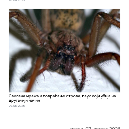
10. 08. 2025.
Свилена мрежа и повраћање отрова, паук који убија на
другачији начин
29. 06. 2025.
петак, 07. август 2026.