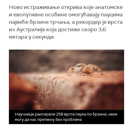
Ново истраживање открива које анатомске
и еволутивне особине омогућавају пауцима
највеће брзине трчања, а рекордер је врста
из Аустралије која достиже скоро 3,6
метара у секунди.
Научници рангирали 258 врста паука по брзини, неки
могу да нас претекну без проблема