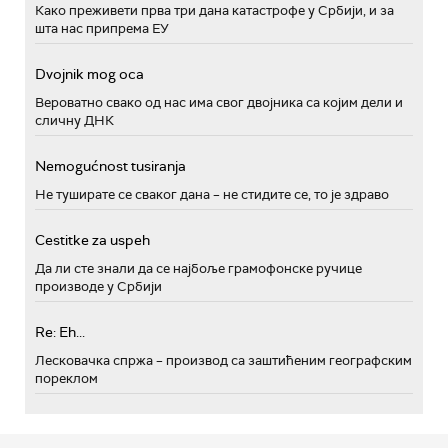
Како преживети прва три дана катастрофе у Србији, и за
шта нас припрема ЕУ
Dvojnik mog oca
Вероватно свако од нас има свог двојника са којим дели и
сличну ДНК
Nemogućnost tusiranja
Не туширате се сваког дана – не стидите се, то је здраво
Cestitke za uspeh
Да ли сте знали да се најбоље грамофонске ручице
производе у Србији
Re: Eh...
Лесковачка спржа – производ са заштићеним географским
пореклом