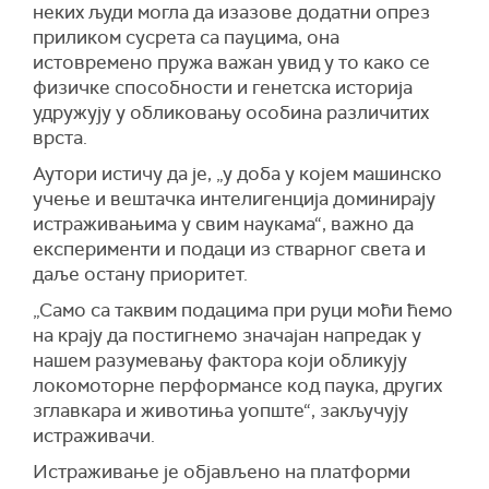
неких људи могла да изазове додатни опрез
приликом сусрета са пауцима, она
истовремено пружа важан увид у то како се
физичке способности и генетска историја
удружују у обликовању особина различитих
врста.
Аутори истичу да је, „у доба у којем машинско
учење и вештачка интелигенција доминирају
истраживањима у свим наукама“, важно да
експерименти и подаци из стварног света и
даље остану приоритет.
„Само са таквим подацима при руци моћи ћемо
на крају да постигнемо значајан напредак у
нашем разумевању фактора који обликују
локомоторне перформансе код паука, других
зглавкара и животиња уопште“, закључују
истраживачи.
Истраживање је објављено на платформи