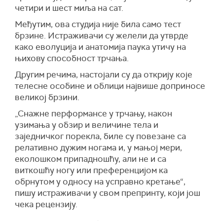
четири и шест миља на сат.
Међутим, ова студија није била само тест
брзине. Истраживачи су желели да утврде
како еволуција и анатомија паука утичу на
њихову способност трчања.
Другим речима, настојали су да открију које
телесне особине и облици највише доприносе
великој брзини.
„Снажне перформансе у трчању, након
узимања у обзир и величине тела и
заједничког порекла, биле су повезане са
релативно дужим ногама и, у мањој мери,
еколошком припадношћу, али не и са
виткошћу ногу или преференцијом ка
обрнутом у односу на усправно кретање“,
пишу истраживачи у свом препринту, који још
чека рецензију.