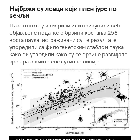
Најбржи су ловци који плен јуре по
земљи
Након што су измерили или прикупили већ
објављене податке о брзини кретања 258
врста паука, истраживачи су те резултате
упоредили са филогенетским стаблом паука
како би утврдили како су се брзине развијале
кроз различите еволутивне линије.