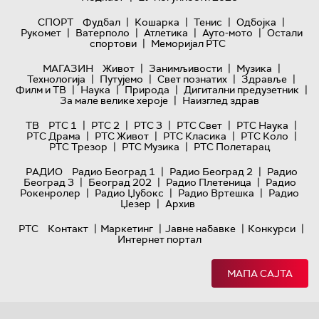
|
|
|
|
СПОРТ
Фудбал
Кошарка
Тенис
Одбојка
|
|
|
|
Рукомет
Ватерполо
Атлетика
Ауто-мото
Остали
|
спортови
Меморијал РТС
|
|
|
МАГАЗИН
Живот
Занимљивости
Музика
|
|
|
|
Технологијa
Путујемо
Свет познатих
Здравље
|
|
|
|
Филм и ТВ
Наука
Природа
Дигитални предузетник
|
За мале велике хероје
Наизглед здрав
|
|
|
|
|
ТВ
РТС 1
РТС 2
РТС 3
РТС Свет
РТС Наука
|
|
|
|
РТС Драма
РТС Живот
РТС Класика
РТС Коло
|
|
РТС Трезор
РТС Музика
РТС Полетарац
|
|
РАДИО
Радио Београд 1
Радио Београд 2
Радио
|
|
|
Београд 3
Београд 202
Радио Плетеница
Радио
|
|
|
Рокенролер
Радио Џубокс
Радио Вртешка
Радио
|
Џезер
Архив
|
|
|
|
РТС
Контакт
Маркетинг
Јавне набавке
Конкурси
Интернет портал
МАПА САЈТА