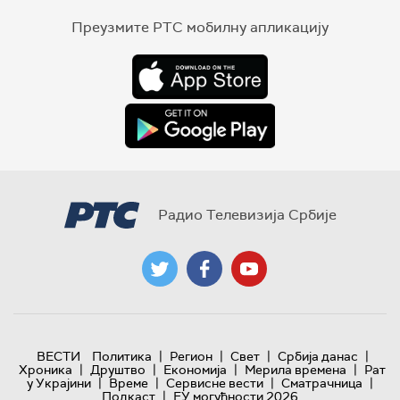
Преузмите РТС мобилну апликацију
Радио Телевизија Србије
|
|
|
|
ВЕСТИ
Политика
Регион
Свет
Србија данас
|
|
|
|
Хроника
Друштво
Економија
Мерила времена
Рат
|
|
|
|
у Украјини
Време
Сервисне вести
Сматрачница
|
Подкаст
ЕУ могућности 2026