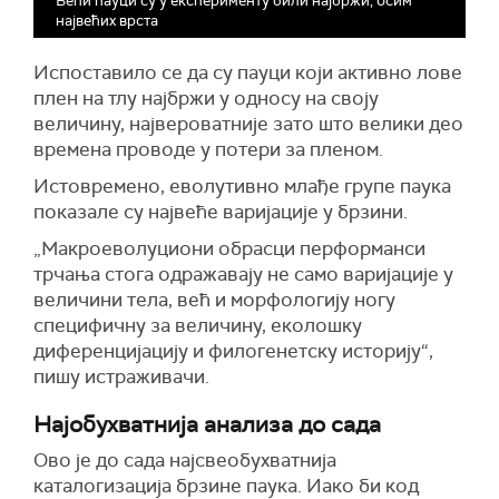
Већи пауци су у експерименту били најбржи, осим
највећих врста
Испоставило се да су пауци који активно лове
плен на тлу најбржи у односу на своју
величину, највероватније зато што велики део
времена проводе у потери за пленом.
Истовремено, еволутивно млађе групе паука
показале су највеће варијације у брзини.
„Макроеволуциони обрасци перформанси
трчања стога одражавају не само варијације у
величини тела, већ и морфологију ногу
специфичну за величину, еколошку
диференцијацију и филогенетску историју“,
пишу истраживачи.
Најобухватнија анализа до сада
Ово је до сада најсвеобухватнија
каталогизација брзине паука. Иако би код