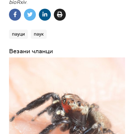
bioRxiv
.
пауци
паук
Везани чланци