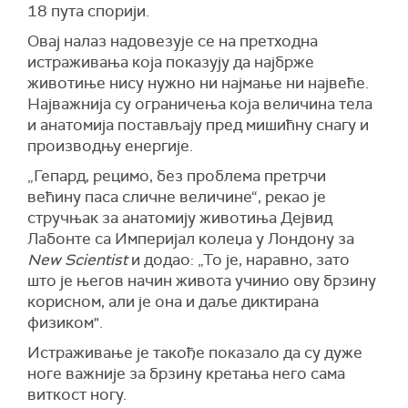
18 пута спорији.
Овај налаз надовезује се на претходна
истраживања која показују да најбрже
животиње нису нужно ни најмање ни највеће.
Најважнија су ограничења која величина тела
и анатомија постављају пред мишићну снагу и
производњу енергије.
„Гепард, рецимо, без проблема претрчи
већину паса сличне величине“, рекао је
стручњак за анатомију животиња Дејвид
Лабонте са Империјал колеџа у Лондону за
New Scientist
и додао: „То је, наравно, зато
што је његов начин живота учинио ову брзину
корисном, али је она и даље диктирана
физиком".
Истраживање је такође показало да су дуже
ноге важније за брзину кретања него сама
виткост ногу.