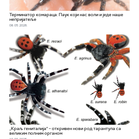
Терминатор комараца: Паук који нас воли и једе наше
непријатеље
08. 05. 2026.
„Краљ гениталија“ – откривен нови род тарантула са
великим полним органом