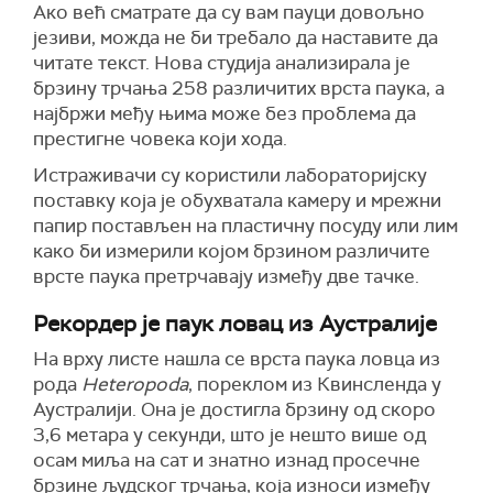
Ако већ сматрате да су вам пауци довољно
језиви, можда не би требало да наставите да
читате текст. Нова студија анализирала је
брзину трчања 258 различитих врста паука, а
најбржи међу њима може без проблема да
престигне човека који хода.
Истраживачи су користили лабораторијску
поставку која је обухватала камеру и мрежни
папир постављен на пластичну посуду или лим
како би измерили којом брзином различите
врсте паука претрчавају између две тачке.
Рекордер је паук ловац из Аустралије
На врху листе нашла се врста паука ловца из
рода
Heteropoda
, пореклом из Квинсленда у
Аустралији. Она је достигла брзину од скоро
3,6 метара у секунди, што је нешто више од
осам миља на сат и знатно изнад просечне
брзине људског трчања, која износи између