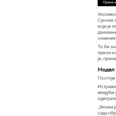
Према н
Уколико 
Сунчев 
који је 
данашњи
снажних
То би зн
првом ко
је, прем
Модел 
Постоји 
Истражи
имајући 
одиграли
„Веома ј
сада обј