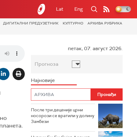
Lat
Eng
ДИГИТАЛНИ ПРЕДУЗЕТНИК
КУЛТУРНО
АРХИВА РУБРИКА
петак, 07. август 2026.
Прогноза
Најновије
а
После три деценије црни
носорози се вратили у долину
лно
Замбези
планета.