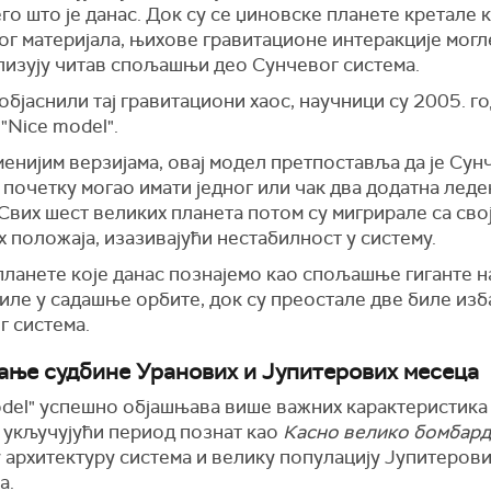
го што је данас. Док су се џиновске планете кретале 
г материјала, њихове гравитационе интеракције могле
лизују читав спољашњи део Сунчевог система.
објаснили тај гравитациони хаос, научници су 2005. г
"Nice model".
енијим верзијама, овај модел претпоставља да је Сун
 почетку могао имати једног или чак два додатна леде
 Свих шест великих планета потом су мигрирале са сво
 положаја, изазивајући нестабилност у систему.
ланете које данас познајемо као спољашње гиганте на
иле у садашње орбите, док су преостале две биле изб
г система.
ање судбине Уранових и Јупитерових месеца
odel" успешно објашњава више важних карактеристика
, укључујући период познат као
Касно велико бомбар
 архитектуру система и велику популацију Јупитеров
а.