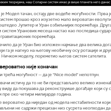
еким теоријама, наш Соларни систем имао је више планета него данас
је Модел тачан, остају две водеће могућности. Прва је
систем прошао кроз изузетно мало вероватан еволути
поштедео Јупитер и Уран озбиљнијих поремећаја. Друга 
 систем Уранових месеца настао као последица судар
 гравитационих поремећаја.
ачило да је Уран био изложен најмање два велика дога
ји га је нагнуо на његову необичну осу ротације и дру
а Ничком моделу, пореметио његов систем сателита.
вероватно није коначан
и трећа могућност — да је "Nice model" непотпун.
вачи истичу да то не би представљало велико изнена
у виду да покушава да реконструише догађаје који су 
 пре око четири милијарде година.
е вероватно да ниједан од модела нестабилности који
ављени не садржи прецизан низ сусрета неопходан да 