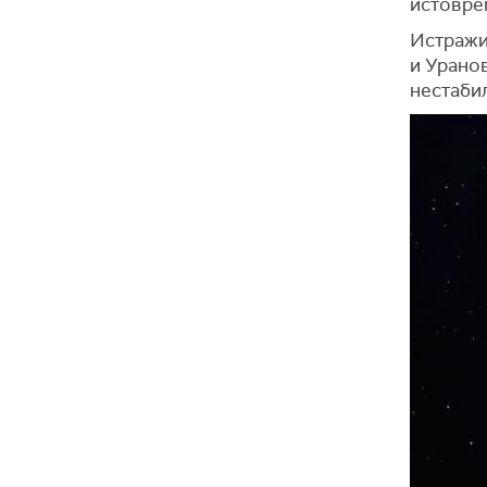
истовре
Истражи
и Урано
нестаби