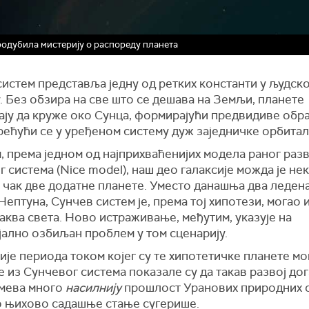
продубила мистерију о распореду планета
истем представља једну од ретких константи у људск
. Без обзира на све што се дешава на Земљи, планете
ају да круже око Сунца, формирајући предвидиве обр
рећући се у уређеном систему дуж заједничке орбитал
 према једном од најприхваћенијих модела раног разв
 система (Nice model), наш део галаксије можда је не
чак две додатне планете. Уместо данашња два ледена
Нептуна, Сунчев систем је, према тој хипотези, могао 
аква света. Ново истраживање, међутим, указује на
јално озбиљан проблем у том сценарију.
је периода током којег су те хипотетичке планете мо
 из Сунчевог система показале су да такав развој дог
мева много
насилнију
прошлост Уранових природних 
о њихово садашње стање сугерише.