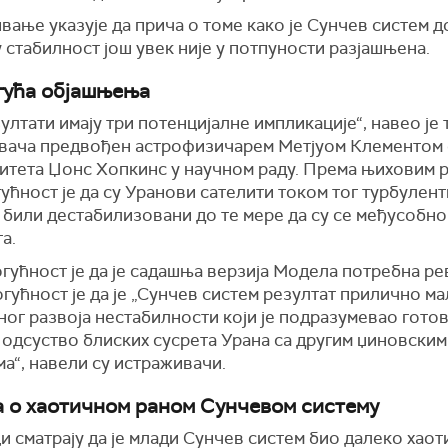
ање указује да прича о томе како је Сунчев систем д
стабилност још увек није у потпуности разјашњена.
гућа објашњења
ултати имају три потенцијалне импликације“, навео је 
вача предвођен астрофизичарем Метјуом Клементом 
итета Џонс Хопкинс у научном раду. Према њиховим 
ућност је да су Уранови сателити током тог турбулен
 били дестабилизовани до те мере да су се међусобно
а.
гућност је да је садашња верзија Модела потребна ре
гућност је да је „Сунчев систем резултат прилично м
ог развоја нестабилности који је подразумевао гото
 одсуство блиских сусрета Урана са другим џиновским
а“, навели су истраживачи.
а о хаотичном раном Сунчевом систему
 сматрају да је млади Сунчев систем био далеко хаот