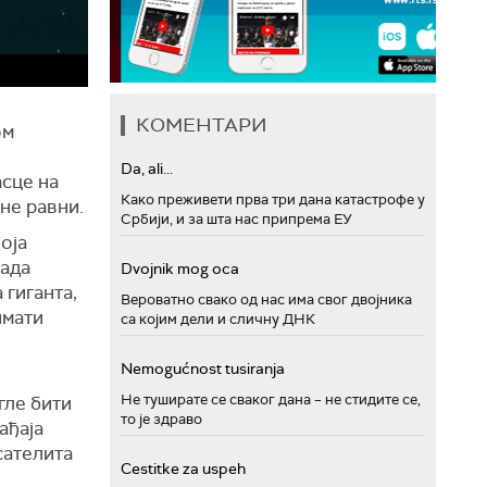
КОМЕНТАРИ
ом
Da, ali...
асце на
Како преживети прва три дана катастрофе у
не равни.
Србији, и за шта нас припрема ЕУ
оја
када
Dvojnik mog oca
 гиганта,
Вероватно свако од нас има свог двојника
имати
са којим дели и сличну ДНК
Nemogućnost tusiranja
Не туширате се сваког дана – не стидите се,
гле бити
то је здраво
ађаја
сателита
Cestitke za uspeh