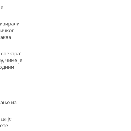
ве
лизирали
Ничког
таква
 спектра“
, чиме је
ходним
вање из
да је
нете