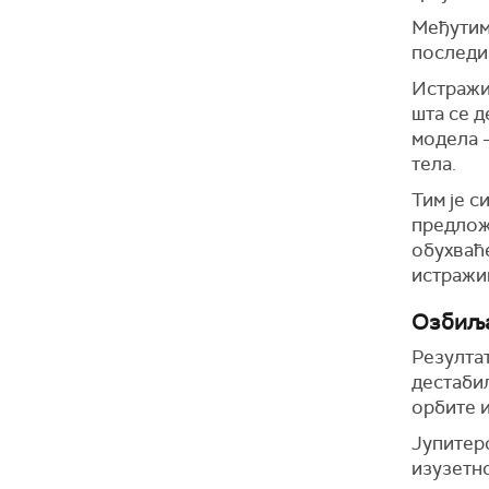
Међутим
последи
Истражи
шта се д
модела –
тела.
Тим је с
предлож
обухваће
истражи
Озбиља
Резултат
дестабил
орбите 
Јупитеро
изузетн