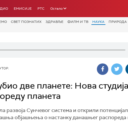
АДИО
ЕМИСИЈЕ
РТС
Остало
ЕМО
СВЕТ ПОЗНАТИХ
ЗДРАВЉЕ
ФИЛМ И ТВ
НАУКА
ПРИРОДА
УТОР:
убио две планете: Нова студиј
пореду планета
ла развоја Сунчевог система и открили потенција
дашња објашњења о настанку данашњег распореда 