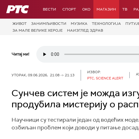
РТС
ВЕСТИ
СПОРТ
OKO
МАГАЗИН
ТВ
Р
ЖИВОТ
ЗАНИМЉИВОСТИ
МУЗИКА
ТЕХНОЛОГИЈA
ПУТУЈ
ЗА МАЛЕ ВЕЛИКЕ ХЕРОЈЕ
НАИЗГЛЕД ЗДРАВ
Читај ми!
ИЗВОР:
А
УТОРАК, 09.06.2026, 21:08 -> 21:13
РТС, SCIENCE ALERT
Сунчев систем је можда изг
продубила мистерију о рас
Научници су тестирали један од водећих моде
озбиљан проблем који доводи у питање доса