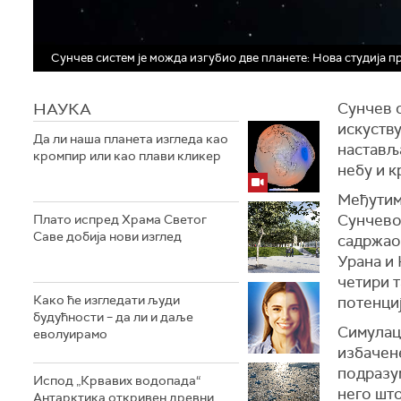
Сунчев систем је можда изгубио две планете: Нова студија 
НАУКА
Сунчев с
искуству
Да ли наша планета изгледа као
настављ
кромпир или као плави кликер
небу и к
Међутим,
Сунчевог
Плато испред Храма Светог
Саве добија нови изглед
садржао 
Урана и 
четири т
Како ће изгледати људи
потенци
будућности – да ли и даље
Симулаци
еволуирамо
избачене
подразу
Испод „Крвавих водопада“
него шт
Антарктика откривен древни