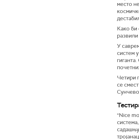
место не
космичко
дестаби
Како би 
развили 
У саврем
систем у
гиганта.
почетних
Четири п
се смест
Сунчево
Тестир
"Nice m
система
садашњу
тројанац