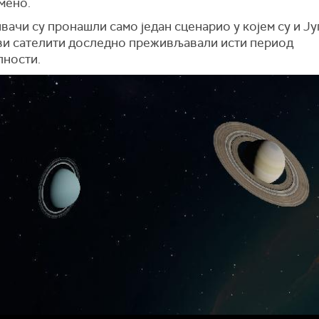
мено.
вачи су пронашли само један сценарио у којем су и Ј
ви сателити доследно преживљавали исти период
лности.