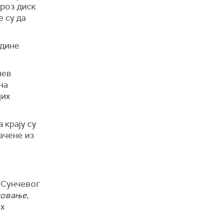
кроз диск
 су да
одине
чев
на
јих
 крају су
ачене из
 Сунчевог
довање
,
их