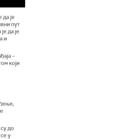
 да је
вни пут
је да је
а и
ђаја –
гом који
ђење,
се
 су до
се у