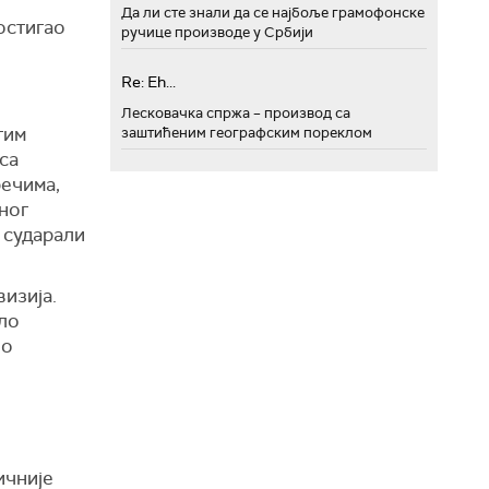
Да ли сте знали да се најбоље грамофонске
остигао
ручице производе у Србији
Re: Eh...
Лесковачка спржа – производ са
тим
заштићеним географским пореклом
са
речима,
тног
 сударали
визија.
ало
во
ичније