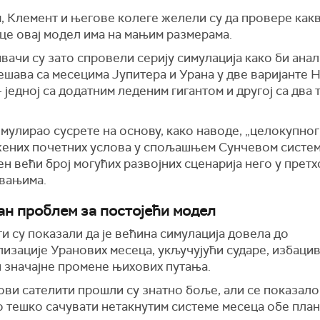
, Клемент и његове колеге желели су да провере как
це овај модел има на мањим размерама.
вачи су зато спровели серију симулација како би ана
ешава са месецима Јупитера и Урана у две варијанте 
 једној са додатним леденим гигантом и другој са два 
имулирао сусрете на основу, како наводе, „целокупног
ених почетних услова у спољашњем Сунчевом систему
н већи број могућих развојних сценарија него у прет
вањима.
н проблем за постојећи модел
и су показали да је већина симулација довела до
изације Уранових месеца, укључујући сударе, избаци
и значајне промене њихових путања.
ви сателити прошли су знатно боље, али се показало 
о тешко сачувати нетакнутим системе месеца обе пла