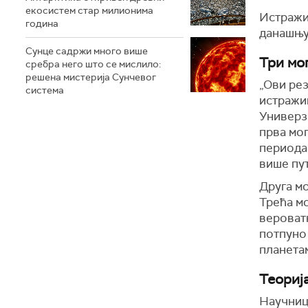
екосистем стар милионима
Истражив
година
данашњу 
Сунце садржи много више
Три мо
сребра него што се мислило:
решена мистерија Сунчевог
„Ови рез
система
истражи
Универз
прва мог
периода
више пут
Друга мо
Трећа мо
вероватн
потпуно
планетам
Теориј
Научници