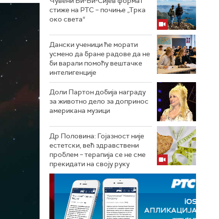
Чувени Би-Би-Сијев формат
стиже на РТС – почиње „Трка
око света“
Дански ученици ће морати
усмено да бране радове да не
би варали помоћу вештачке
интелигенције
Доли Партон добија награду
за животно дело за допринос
американа музици
Др Половина: Гојазност није
естетски, већ здравствени
проблем – терапија се не сме
прекидати на своју руку