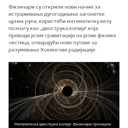
Физичари су открили нови начин за
истраживање дугогодишње загонетке
црних рупа, користећи математичку везу
познату као „двострука копија" која
преводи језик гравитације на језик физике
честица, отварајући нове путеве за
разумевање Хокингове радијације.
Математичка 'двострука копија': Физичари пронашли