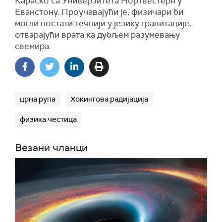
Караско са Универзитета Нортвестерн у
Еванстону. Проучавајући је, физичари би
могли постати течнији у језику гравитације,
отварајући врата ка дубљем разумевању
свемира.
црна рупа
Хокингова радијација
физика честица
Везани чланци