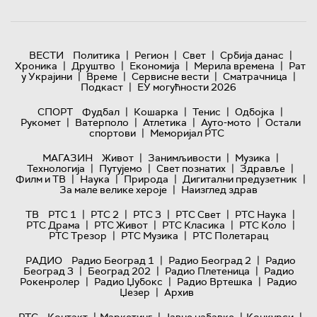
|
|
|
|
ВЕСТИ
Политика
Регион
Свет
Србија данас
|
|
|
|
Хроника
Друштво
Економија
Мерила времена
Рат
|
|
|
|
у Украјини
Време
Сервисне вести
Сматрачница
|
Подкаст
ЕУ могућности 2026
|
|
|
|
СПОРТ
Фудбал
Кошарка
Тенис
Одбојка
|
|
|
|
Рукомет
Ватерполо
Атлетика
Ауто-мото
Остали
|
спортови
Меморијал РТС
|
|
|
МАГАЗИН
Живот
Занимљивости
Музика
|
|
|
|
Технологијa
Путујемо
Свет познатих
Здравље
|
|
|
|
Филм и ТВ
Наука
Природа
Дигитални предузетник
|
За мале велике хероје
Наизглед здрав
|
|
|
|
|
ТВ
РТС 1
РТС 2
РТС 3
РТС Свет
РТС Наука
|
|
|
|
РТС Драма
РТС Живот
РТС Класика
РТС Коло
|
|
РТС Трезор
РТС Музика
РТС Полетарац
|
|
РАДИО
Радио Београд 1
Радио Београд 2
Радио
|
|
|
Београд 3
Београд 202
Радио Плетеница
Радио
|
|
|
Рокенролер
Радио Џубокс
Радио Вртешка
Радио
|
Џезер
Архив
|
|
|
|
РТС
Контакт
Маркетинг
Јавне набавке
Конкурси