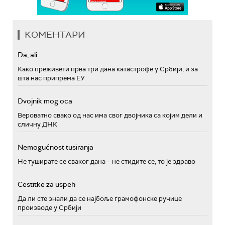
КОМЕНТАРИ
Da, ali...
Како преживети прва три дана катастрофе у Србији, и за
шта нас припрема ЕУ
Dvojnik mog oca
Вероватно свако од нас има свог двојника са којим дели и
сличну ДНК
Nemogućnost tusiranja
Не туширате се сваког дана – не стидите се, то је здраво
Cestitke za uspeh
Да ли сте знали да се најбоље грамофонске ручице
производе у Србији