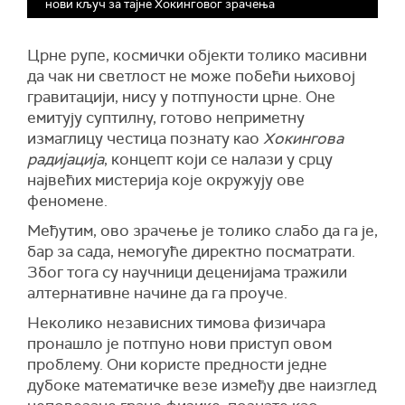
нови кључ за тајне Хокинговог зрачења
Црне рупе, космички објекти толико масивни
да чак ни светлост не може побећи њиховој
гравитацији, нису у потпуности црне. Оне
емитују суптилну, готово неприметну
измаглицу честица познату као
Хокингова
радијација
, концепт који се налази у срцу
највећих мистерија које окружују ове
феномене.
Међутим, ово зрачење је толико слабо да га је,
бар за сада, немогуће директно посматрати.
Због тога су научници деценијама тражили
алтернативне начине да га проуче.
Неколико независних тимова физичара
пронашло је потпуно нови приступ овом
проблему. Они користе предности једне
дубоке математичке везе између две наизглед