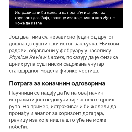
Истраживачи би желели да пронађу и аналог за
хоризонт догађаја, границу иза које ништа што уђе не
може да изађе
Још два тима су, независно један од другог,
дошла до суштински истог закључка. Њихови
радови, објављени у фебруару у часопису
Physical Review Letters
, показују да је физика
црних рупа суштински садржана унутар
стандардног модела физике честица.
Потрага за коначним одговорима
Научници се надају да ће на овај начин
истражити још недокучивије аспекте црних
рупа. На пример, истраживачи би желели да
пронађу и аналог за хоризонт догађаја,
границу иза које ништа што уђе не може
побећи.