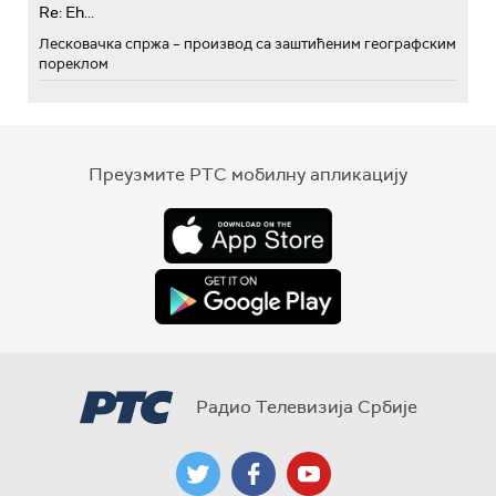
Re: Eh...
Лесковачка спржа – производ са заштићеним географским
пореклом
Преузмите РТС мобилну апликацију
Радио Телевизија Србије