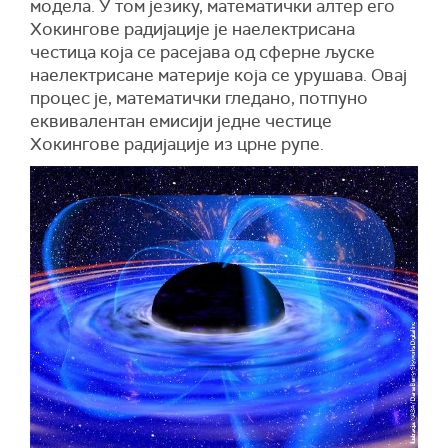
модела. У том језику, математички алтер его
Хокингове радијације је наелектрисана
честица која се расејава од сферне љуске
наелектрисане материје која се урушава. Овај
процес је, математички гледано, потпуно
еквивалентан емисији једне честице
Хокингове радијације из црне рупе.