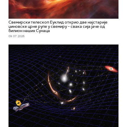
Свемирски телескоп Еуклид открио две најстарије
џиновске црне рупе у свемиру – свака сија јаче од
билион наших Сунаца
09. 07. 2026.