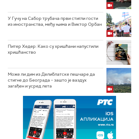
У Гучу на Сабор трубача први стигли гости
из иностранства, међу њима и Виктор Орбан
Питер Хедер: Како су хришћани напустили
хришћанство
Може ли дим из Делиблатске пешчаре да
стигне до Београда – зашто је ваздух
загађен и усред лета