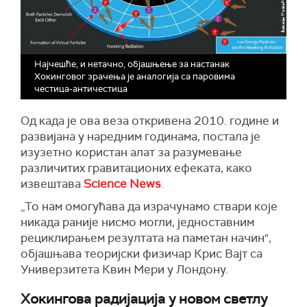
Најчешће, и нетачно, објашњење за настанак
Хокинговог зрачења је аналогија са паровима
честица-античестица
Од када је ова веза откривена 2010. године и
развијана у наредним годинама, постала је
изузетно користан алат за разумевање
различитих гравитационих ефеката, како
извештава
Science News
.
„То нам омогућава да израчунамо ствари које
никада раније нисмо могли, једноставним
рециклирањем резултата на паметан начин",
објашњава теоријски физичар Крис Вајт са
Универзитета Квин Мери у Лондону.
Хокингова радијација у новом светлу