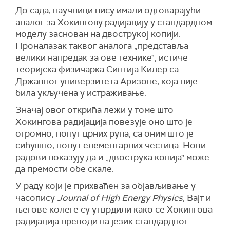
До сада, научници нису имали одговарајући
аналог за Хокингову радијацију у стандардном
моделу заснован на двострукој копији.
Проналазак таквог аналога „представља
велики напредак за ове технике", истиче
теоријска физичарка Синтија Килер са
Државног универзитета Аризоне, која није
била укључена у истраживање.
Значај овог открића лежи у томе што
Хокингова радијација повезује оно што је
огромно, попут црних рупа, са оним што је
сићушно, попут елементарних честица. Нови
радови показују да и „двострука копија" може
да премости обе скале.
У раду који је прихваћен за објављивање у
часопису
Journal of High Energy Physics
, Вајт и
његове колеге су утврдили како се Хокингова
радијација преводи на језик стандардног