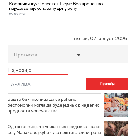
Космички дух: Телескоп Џејмс Веб пронашао
најудаљенију успавану црну рупу
05. 06. 2026.
петак, 07. август 2026.
Прогноза
Најновије
Зашто би чињеница да се рађамо
беспомоћни могла да буде једна од највећих
предности човечанства
Од танке жице до уникатних предмета – како
се у Манаковој кући чува вештина филиграна