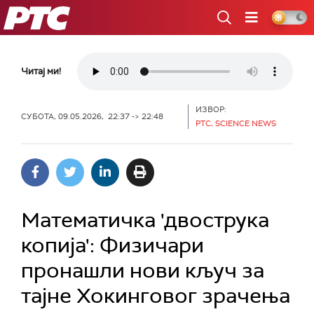
РТС
Читај ми!
ИЗВОР:
СУБОТА, 09.05.2026, 22:37 -> 22:48
РТС, SCIENCE NEWS
Математичка 'двострука
копија': Физичари
пронашли нови кључ за
тајне Хокинговог зрачења