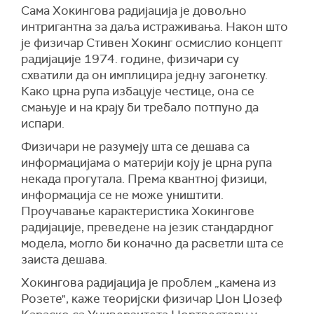
Сама Хокингова радијација је довољно
интригантна за даља истраживања. Након што
је физичар Стивен Хокинг осмислио концепт
радијације 1974. године, физичари су
схватили да он имплицира једну загонетку.
Како црна рупа избацује честице, она се
смањује и на крају би требало потпуно да
испари.
Физичари не разумеју шта се дешава са
информацијама о материји коју је црна рупа
некада прогутала. Према квантној физици,
информација се не може уништити.
Проучавање карактеристика Хокингове
радијације, преведене на језик стандардног
модела, могло би коначно да расветли шта се
заиста дешава.
Хокингова радијација је проблем „камена из
Розете", каже теоријски физичар Џон Џозеф