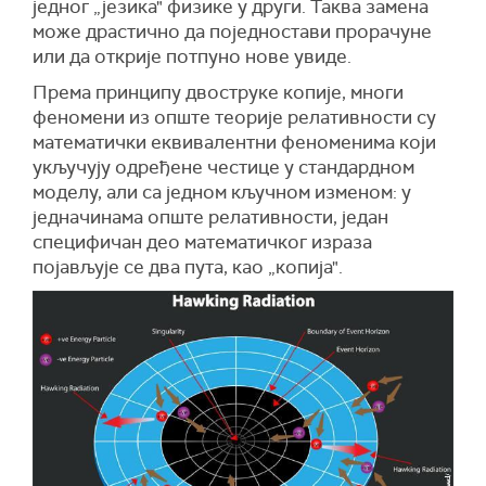
једног „језика" физике у други. Таква замена
може драстично да поједностави прорачуне
или да открије потпуно нове увиде.
Према принципу двоструке копије, многи
феномени из опште теорије релативности су
математички еквивалентни феноменима који
укључују одређене честице у стандардном
моделу, али са једном кључном изменом: у
једначинама опште релативности, један
специфичан део математичког израза
појављује се два пута, као „копија".