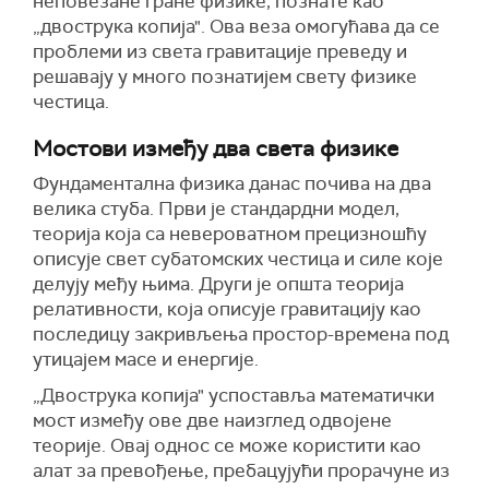
неповезане гране физике, познате као
„двострука копија". Ова веза омогућава да се
проблеми из света гравитације преведу и
решавају у много познатијем свету физике
честица.
Мостови између два света физике
Фундаментална физика данас почива на два
велика стуба. Први је стандардни модел,
теорија која са невероватном прецизношћу
описује свет субатомских честица и силе које
делују међу њима. Други је општа теорија
релативности, која описује гравитацију као
последицу закривљења простор-времена под
утицајем масе и енергије.
„Двострука копија" успоставља математички
мост између ове две наизглед одвојене
теорије. Овај однос се може користити као
алат за превођење, пребацујући прорачуне из