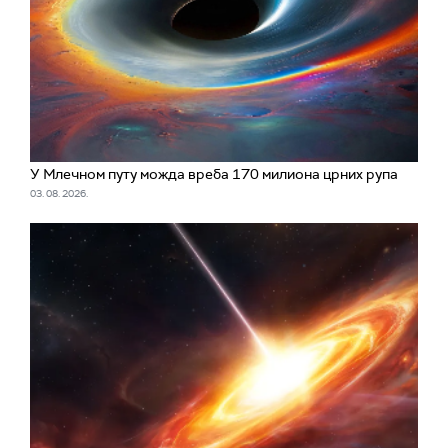
У Млечном путу можда вреба 170 милиона црних рупа
03. 08. 2026.