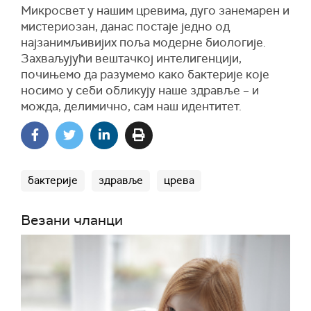
Микросвет у нашим цревима, дуго занемарен и
мистериозан, данас постаје једно од
најзанимљивијих поља модерне биологије.
Захваљујући вештачкој интелигенцији,
почињемо да разумемо како бактерије које
носимо у себи обликују наше здравље – и
можда, делимично, сам наш идентитет.
бактерије
здравље
црева
Везани чланци