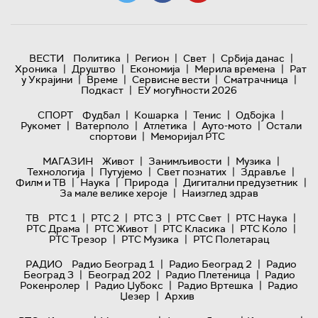
|
|
|
|
ВЕСТИ
Политика
Регион
Свет
Србија данас
|
|
|
|
Хроника
Друштво
Економија
Мерила времена
Рат
|
|
|
|
у Украјини
Време
Сервисне вести
Сматрачница
|
Подкаст
ЕУ могућности 2026
|
|
|
|
СПОРТ
Фудбал
Кошарка
Тенис
Одбојка
|
|
|
|
Рукомет
Ватерполо
Атлетика
Ауто-мото
Остали
|
спортови
Меморијал РТС
|
|
|
МАГАЗИН
Живот
Занимљивости
Музика
|
|
|
|
Технологијa
Путујемо
Свет познатих
Здравље
|
|
|
|
Филм и ТВ
Наука
Природа
Дигитални предузетник
|
За мале велике хероје
Наизглед здрав
|
|
|
|
|
ТВ
РТС 1
РТС 2
РТС 3
РТС Свет
РТС Наука
|
|
|
|
РТС Драма
РТС Живот
РТС Класика
РТС Коло
|
|
РТС Трезор
РТС Музика
РТС Полетарац
|
|
РАДИО
Радио Београд 1
Радио Београд 2
Радио
|
|
|
Београд 3
Београд 202
Радио Плетеница
Радио
|
|
|
Рокенролер
Радио Џубокс
Радио Вртешка
Радио
|
Џезер
Архив