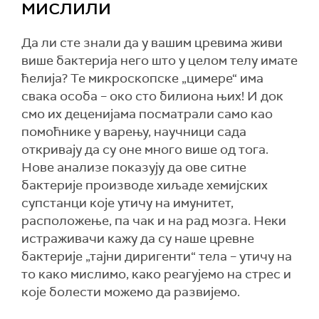
мислили
Да ли сте знали да у вашим цревима живи
више бактерија него што у целом телу имате
ћелија? Те микроскопске „цимере“ има
свака особа – око сто билиона њих! И док
смо их деценијама посматрали само као
помоћнике у варењу, научници сада
откривају да су оне много више од тога.
Нове анализе показују да ове ситне
бактерије производе хиљаде хемијских
супстанци које утичу на имунитет,
расположење, па чак и на рад мозга. Неки
истраживачи кажу да су наше цревне
бактерије „тајни диригенти“ тела – утичу на
то како мислимо, како реагујемо на стрес и
које болести можемо да развијемо.