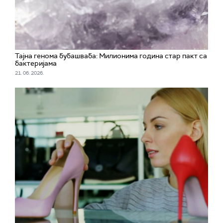
Тајна генома бубашваба: Милионима година стар пакт са
бактеријама
21. 06. 2026.