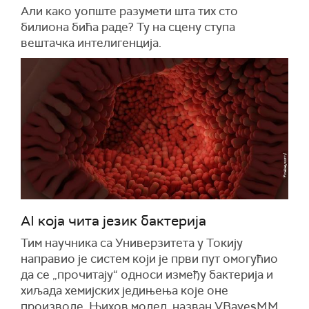
Али како уопште разумети шта тих сто
билиона бића раде? Ту на сцену ступа
вештачка интелигенција.
AI која чита језик бактерија
Тим научника са Универзитета у Токију
направио је систем који је први пут омогућио
да се „прочитају“ односи између бактерија и
хиљада хемијских једињења које оне
производе. Њихов модел, назван VBayesMM,