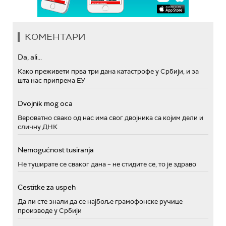
КОМЕНТАРИ
Da, ali...
Како преживети прва три дана катастрофе у Србији, и за
шта нас припрема ЕУ
Dvojnik mog oca
Вероватно свако од нас има свог двојника са којим дели и
сличну ДНК
Nemogućnost tusiranja
Не туширате се сваког дана – не стидите се, то је здраво
Cestitke za uspeh
Да ли сте знали да се најбоље грамофонске ручице
производе у Србији