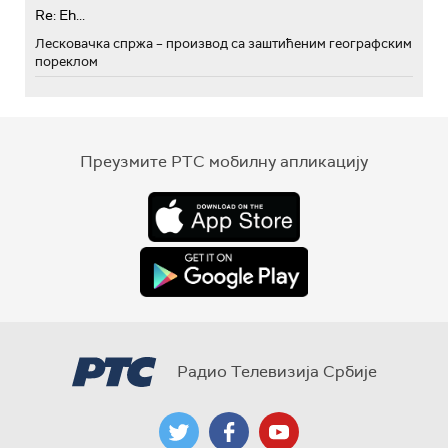
Re: Eh...
Лесковачка спржа – производ са заштићеним географским
пореклом
Преузмите РТС мобилну апликацију
Радио Телевизија Србије