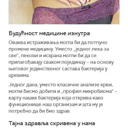
Будућност медицине изнутра
Оваква истраживања могла би да потпуно
промене медицину. Уместо „једног лека за
све“, лекови и исхрана могли би да се
прилагођавају сваком појединцу – на основу
његовог јединственог састава бактерија у
цревима.
Једног дана, уместо класичне анализе крви,
могли бисмо добити и „профил микробиома“ –
карту наших бактерија која открива како
функционише наш организам и шта му је
потребно да би био здрав.
Тајна здравља скривена у нама