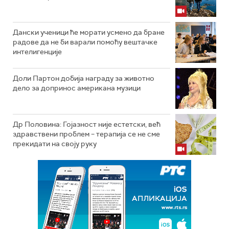
Дански ученици ће морати усмено да бране
радове да не би варали помоћу вештачке
интелигенције
Доли Партон добија награду за животно
дело за допринос американа музици
Др Половина: Гојазност није естетски, већ
здравствени проблем – терапија се не сме
прекидати на своју руку