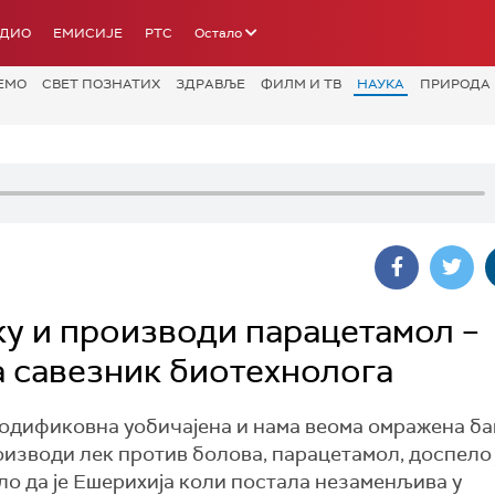
АДИО
ЕМИСИЈЕ
РТС
Остало
ЕМО
СВЕТ ПОЗНАТИХ
ЗДРАВЉЕ
ФИЛМ И ТВ
НАУКА
ПРИРОДА
ку и производи парацетамол –
а савезник биотехнолога
модификовна уобичајена и нама веома омражена ба
роизводи лек против болова, парацетамол, доспело 
ло да је Ешерихија коли постала незаменљива у