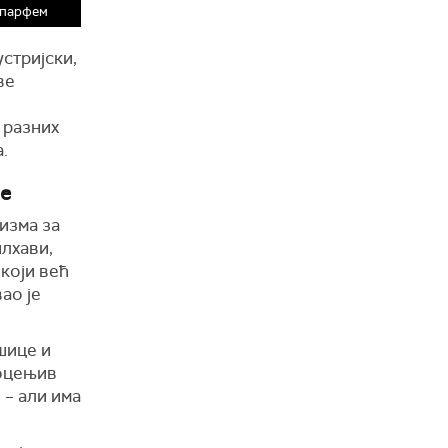
 парфем
стријски,
ве
 разних
.
је
изма за
лхави,
који већ
ао је
шице и
роцењив
 – али има