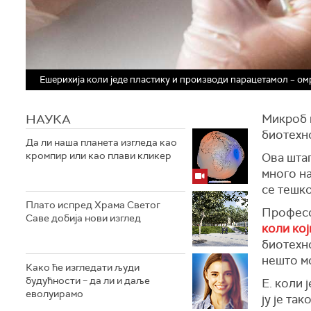
Ешерихија коли једе пластику и производи парацетамол – ом
НАУКА
Микроб к
биотехно
Да ли наша планета изгледа као
кромпир или као плави кликер
Ова штап
много на
се тешк
Плато испред Храма Светог
Професор
Саве добија нови изглед
коли кој
биотехно
нешто м
Како ће изгледати људи
будућности – да ли и даље
Е. коли 
еволуирамо
ју је та