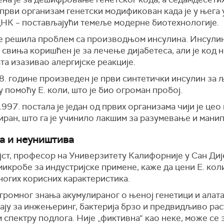
први организам генетски модификован када је у њега 
ДНК – постављајући темеље модерне биотехнологије.
је решила проблем са производњом инсулина. Инсули
 свиња коришћен је за лечење дијабетеса, али је код 
та изазивао алергијске реакције.
. године произведен је први синтетички инсулин за 
 помоћу E. коли, што је био огроман пробој.
997. постала је један од првих организама чији је цео
ран, што га је учинило лакшим за разумевање и манип
а и неуништива
ст, професор на Универзитету Калифорније у Сан Дије
микробе за индустријске примене, каже да цени E. кол
ногих корисних карактеристика.
ромног знања акумулираног о њеној генетици и алата 
ју за инжењеринг, бактерија брзо и предвидљиво рас
спектру подлога. Није „фиктивна“ као неке, може се 