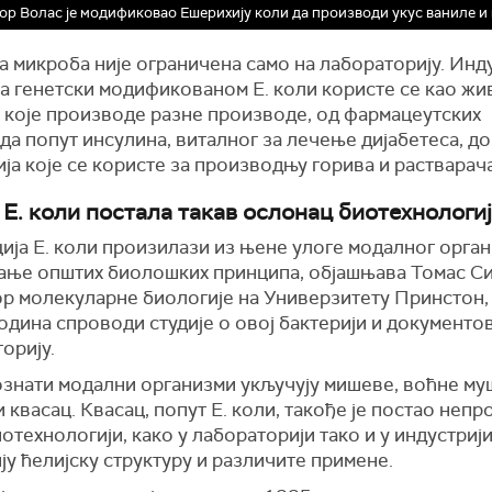
р Волас је модификовао Ешерихију коли да производи укус ваниле и
 микроба није ограничена само на лабораторију. Инду
са генетски модификованом Е. коли користе се као жи
 које производе разне производе, од фармацеутских
а попут инсулина, виталног за лечење дијабетеса, до
ја које се користе за производњу горива и растварача
е Е. коли постала такав ослонац биотехнологи
ија E. коли произилази из њене улоге модалног орган
ање општих биолошких принципа, објашњава Томас Си
р молекуларне биологије на Универзитету Принстон, 
одина спроводи студије о овој бактерији и документов
орију.
ознати модални организми укључују мишеве, воћне му
 квасац. Квасац, попут Е. коли, такође је постао неп
иотехнологији, како у лабораторији тако и у индустрији
у ћелијску структуру и различите примене.