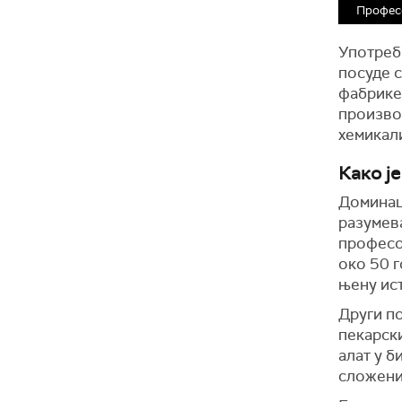
Професо
Употреба
посуде 
фабрике
производ
хемикали
Како ј
Доминац
разумев
професо
око 50 г
њену ист
Други п
пекарски
алат у б
сложениј