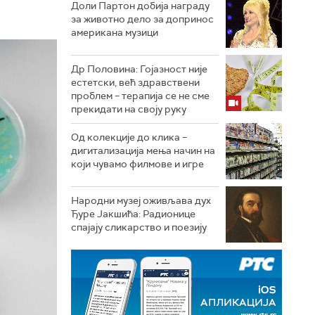
Доли Партон добија награду
за животно дело за допринос
американа музици
Др Половина: Гојазност није
естетски, већ здравствени
проблем – терапија се не сме
прекидати на своју руку
Од колекције до клика –
дигитализација мења начин на
који чувамо филмове и игре
Народни музеј оживљава дух
Ђуре Јакшића: Радионице
спајају сликарство и поезију