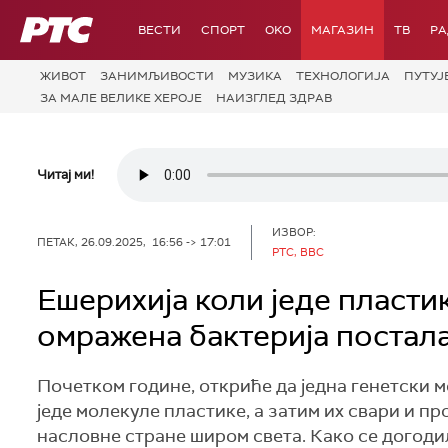
РТС
ВЕСТИ
СПОРТ
OKO
МАГАЗИН
ТВ
Р
ЖИВОТ
ЗАНИМЉИВОСТИ
МУЗИКА
ТЕХНОЛОГИЈA
ПУТУЈ
ЗА МАЛЕ ВЕЛИКЕ ХЕРОЈЕ
НАИЗГЛЕД ЗДРАВ
Читај ми!
ИЗВОР:
ПЕТАК, 26.09.2025, 16:56 -> 17:01
РТС, BBC
Ешерихија коли једе пласти
омражена бактерија постал
Почетком године, откриће да једна генетски 
једе молекуле пластике, а затим их свари и п
насловне стране широм света. Како се догоди