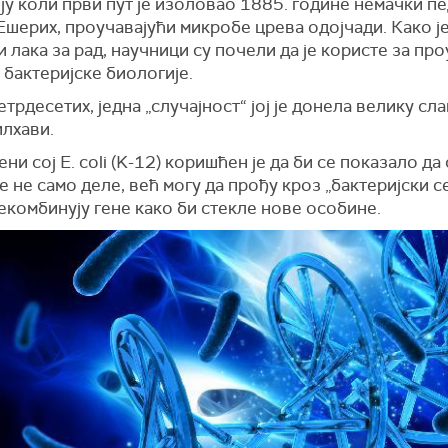
у коли први пут је изоловао 1885. године немачки пе
шерих, проучавајући микробе црева одојчади. Како ј
и лака за рад, научници су почели да је користе за пр
бактеријске биологије.
етрдесетих, једна „случајност“ јој је донела велику сла
илхави.
ни сој E. coli (K-12) коришћен је да би се показало да 
е не само деле, већ могу да прођу кроз „бактеријски се
екомбинују гене како би стекле нове особине.