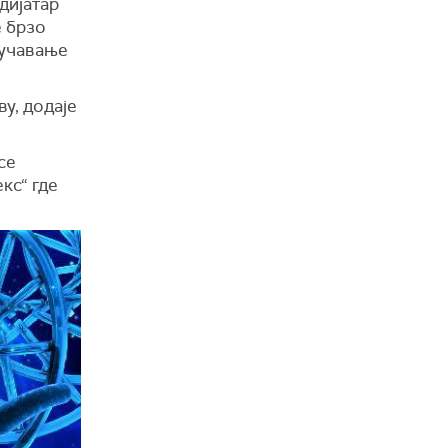
дијатар
е брзо
оучавање
ву, додаје
се
кс“ где