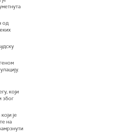
уметнута
н од
неких
људску
 геном
улацију.
гу, који
и због
који је
те на
замрзнути