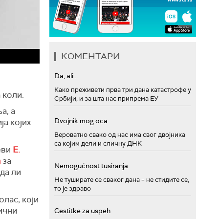
КОМЕНТАРИ
Da, ali...
Како преживети прва три дана катастрофе у
 коли.
Србији, и за шта нас припрема ЕУ
а, а
Dvojnik mog oca
ја којих
Вероватно свако од нас има свог двојника
са којим дели и сличну ДНК
еви
Е.
а
за
Nemogućnost tusiranja
да ли
Не туширате се сваког дана – не стидите се,
то је здраво
олас, који
тични
Cestitke za uspeh