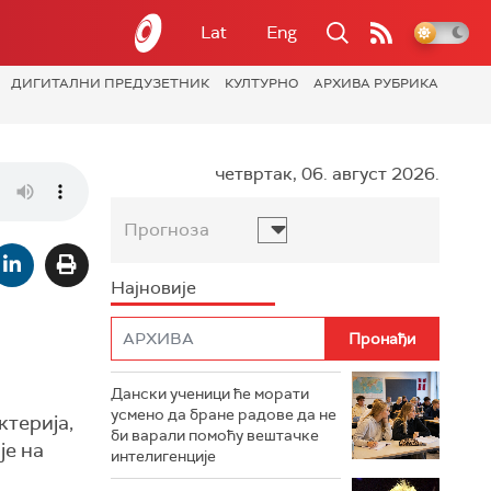
Lat
Eng
ДИГИТАЛНИ ПРЕДУЗЕТНИК
КУЛТУРНО
АРХИВА РУБРИКА
четвртак, 06. август 2026.
Прогноза
Најновије
Дански ученици ће морати
усмено да бране радове да не
ктерија,
би варали помоћу вештачке
је на
интелигенције