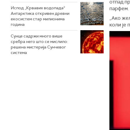
отпад пр
Испод „Крвавих водопада“
парфем.
Антарктика откривен древни
„Ако жел
екосистем стар милионима
коли је 
година
Сунце садржи много више
сребра него што се мислило:
решена мистерија Сунчевог
система