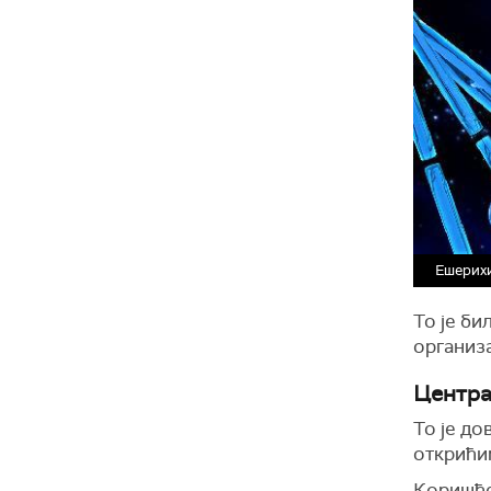
Ешерихи
То је би
организа
Центра
То је до
открићим
Коришћен