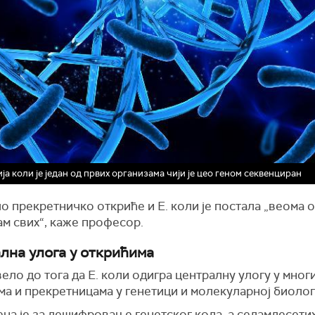
ја коли је један од првих организама чији је цео геном секвенциран
ло прекретничко откриће и E. коли је постала „веома
м свих“, каже професор.
лна улога у открићима
вело до тога да E. коли одигра централну улогу у мног
а и прекретницама у генетици и молекуларној биолог
а је за дешифровање генетског кода, а седамдесетих