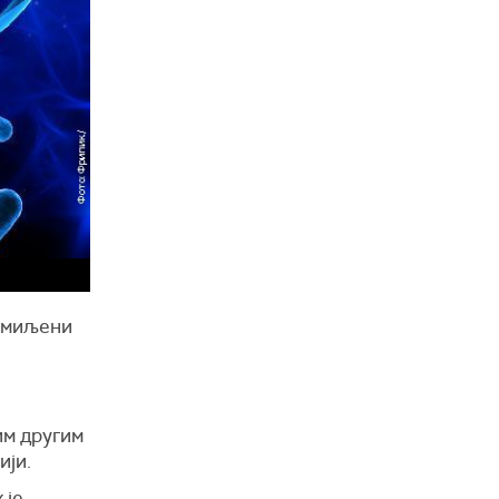
 омиљени
им другим
ији.
 је