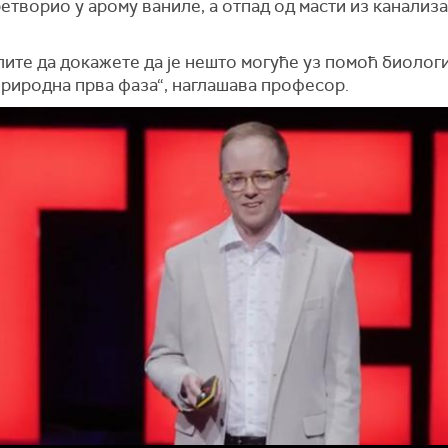
етворио у арому ваниле, а отпад од масти из канализа
ите да докажете да је нешто могуће уз помоћ биологиј
природна прва фаза“, наглашава професор.