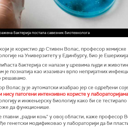
ражена бактерија постала савезник биотехнолога
оји је користио др Стивен Волас, професор хемијске
логије на Универзитету у Единбургу, био је Ешерихија
ићаста бактерија се налази у цревима људи и животињ
м је познатија као изазивач врло непријатних инфекци
о решавамо.
 Волас ју је аутоматски изабрао јер се одређени сој
и нису патогени интензивно користе у лабораторијам
логију и инжењерску биологију како би се тестирало 
оже да функционише.
је главни „радни коњ“ у овој области, каже професор В
кође генетски модификовао у лабораторији да би плас