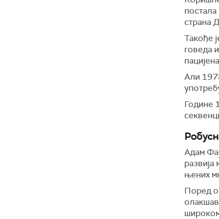
постала 
страна 
Такође 
говеда и
пацијена
Али 1978
употребу
Године 1
секвенци
Робусн
Адам Фај
развија 
њених м
Поред ог
олакшава
широком 