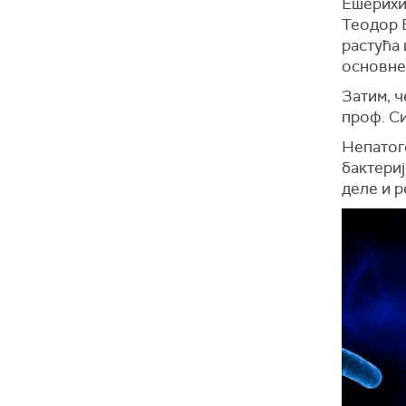
Ешерихиј
Теодор Е
растућа 
основне 
Затим, ч
проф. С
Непатоге
бактериј
деле и р