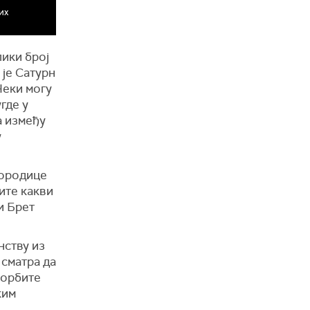
их
ики број
 је Сатурн
Неки могу
где у
а између
у
породице
ите какви
и Брет
нству из
 сматра да
 орбите
ким