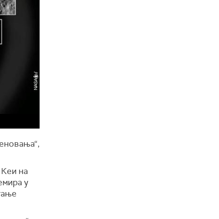
еновања“,
 Кеи на
емира у
тање