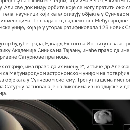
оређењу са нашим Месецом, који има 3.474,8 километ
. Али све док имају орбите које се могу пратити око с
 тела, научници који каталогизују објекте у Сунчевом
у их месецима. То спада под надлежност Међународне
ске уније, која је у уторак ратификовала 128 нових 
утор будућег рада, Едвард Ештон са Института за астр
ику Академије Синика на Тајвану, имаће право да име
ривене Сатурнове пратиоце.
их открије, има право да их именује“, истиче др Алекс
ди са Међународном астрономском унијом на потврђи
ња објеката у Сунчевом систему. Тренутна шема имено
а Сатурну заснована је на ликовима из нордијске и др
ја.