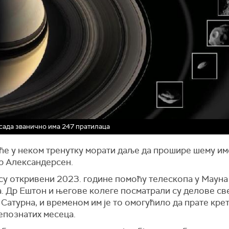
сада званично има 247 пратилаца
ће у неком тренутку морати даље да прошире шему им
др Александерсен.
су откривени 2023. године помоћу телескопа у Мауна
а. Др Ештон и његове колеге посматрали су делове св
Сатурна, и временом им је то омогућило да прате кре
епознатих месеца.