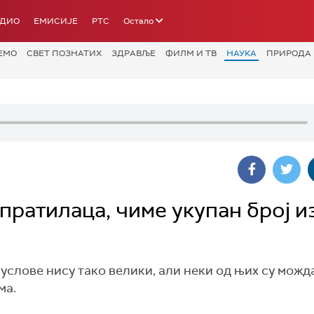
АДИО
ЕМИСИЈЕ
РТС
Остало
ЕМО
СВЕТ ПОЗНАТИХ
ЗДРАВЉЕ
ФИЛМ И ТВ
НАУКА
ПРИРОДА
пратилаца, чиме укупан број и
услове нису тако велики, али неки од њих су можд
ма.