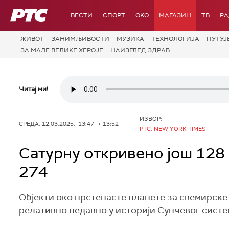
РТС
ВЕСТИ
СПОРТ
OKO
МАГАЗИН
ТВ
Р
ЖИВОТ
ЗАНИМЉИВОСТИ
МУЗИКА
ТЕХНОЛОГИЈA
ПУТУЈ
ЗА МАЛЕ ВЕЛИКЕ ХЕРОЈЕ
НАИЗГЛЕД ЗДРАВ
Читај ми!
ИЗВОР:
СРЕДА, 12.03.2025, 13:47 -> 13:52
РТС, NEW YORK TIMES
Сатурну откривено још 128 
274
Објекти око прстенасте планете за свемирске 
релативно недавно у историји Сунчевог систе