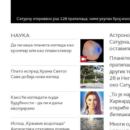
Сатурну откривено још 128 пратилаца, чиме укупан број изн
НАУКА
Астроно
Сатурна,
Да ли наша планета изгледа као
оставил
кромпир или као плави кликер
Планете
пратилац
других т
Плато испред Храма Светог
Саве добија нови изглед
28 и Не
око Сату
„То је н
Како ће изгледати људи
Харвард-
будућности – да ли и даље
откриће 
еволуирамо
белешка
Испод „Крвавих водопада“
Многи о
Антарктика откривен древни