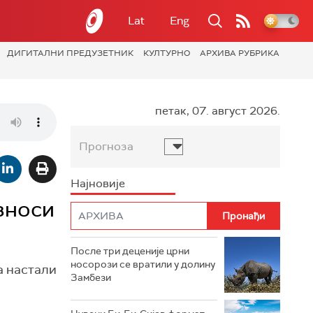
Lat
Eng
ДИГИТАЛНИ ПРЕДУЗЕТНИК
КУЛТУРНО
АРХИВА РУБРИКА
петак, 07. август 2026.
Прогноза
Најновије
зноси
После три деценије црни
носорози се вратили у долину
а настали
Замбези