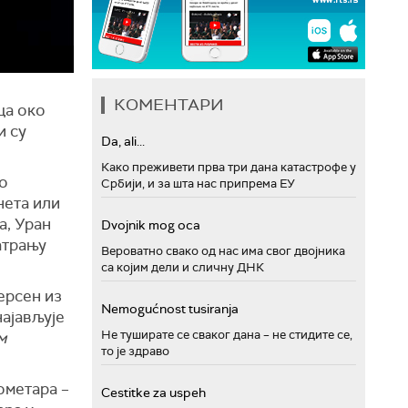
КОМЕНТАРИ
ца око
и су
Da, ali...
Како преживети прва три дана катастрофе у
го
Србији, и за шта нас припрема ЕУ
нета или
а, Уран
Dvojnik mog oca
атрању
Вероватно свако од нас има свог двојника
са којим дели и сличну ДНК
ерсен из
Nemogućnost tusiranja
најављује
Не туширате се сваког дана – не стидите се,
м
то је здраво
ометара –
Cestitke za uspeh