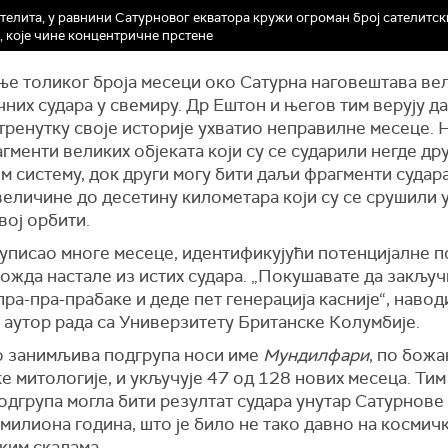
телита, у равнини Сатурновог екватора кружи огроман број сателитск
, које чине концентричне прстене
ње толиког броја месеци око Сатурна наговештава вел
них судара у свемиру. Др Ештон и његов тим верују да
тренутку своје историје ухватио неправилне месеце. 
гменти великих објеката који су се сударили негде дру
 систему, док други могу бити даљи фрагменти судар
еличине до десетину километара који су се срушили 
вој орбити.
груписао многе месеце, идентификујући потенцијалне 
можда настале из истих судара. „Покушавате да закључ
пра-пра-прабаке и деде пет генерација касније“, навод
 аутор рада са Универзитету Британске Колумбије.
 занимљива подгрупа носи име
Мундилфари
, по божа
е митологије, и укључује 47 од 128 нових месеца. Тим
одгрупа могла бити резултат судара унутар Сатурнове
милиона година, што је било не тако давно на космич
ким скалама.