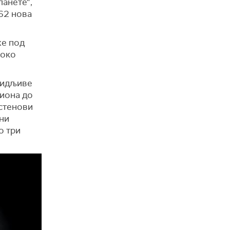
ланете“,
62 нова
же под
 око
 видљиве
лиона до
рстенови
вни
о три