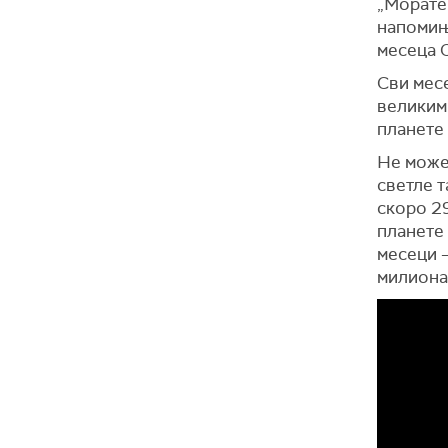
„Морате 
напомињ
месеца С
Сви месе
великим 
планете 
Не може 
светле т
скоро 2
планете 
месеци –
милиона