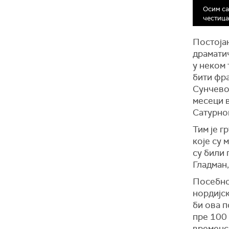
Осим са
честица
Постоја
драматич
у неком 
бити фра
Сунчевом
месеци в
Сатурно
Тим је 
које су 
су били 
Гладман,
Посебно
нордијск
би ова п
пре 100 
временс