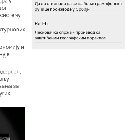
ара у
Да ли сте знали да се најбоље грамофонске
вог
ручице производе у Србији
 систему
Re: Eh...
Сатурнових
Лесковачка спржа – производ са
заштићеним географским пореклом
ономију и
нује
андерсен,
вању
вања за
угих