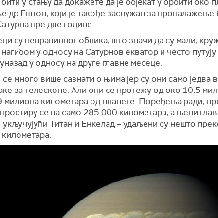
бити у стању да докажете да је објекат у орбити око п
е др Ештон, који је такође заслужан за проналажење 
атурна пре две године.
ци су неправилног облика, што значи да су мали, кру
нагибом у односу на Сатурнов екватор и често путују
уназад у односу на друге главне месеце.
се много више сазнати о њима јер су они само једва
аке за телескопе. Али они се протежу од око 10,5 ми
9 милиона километара од планете. Поређења ради, п
простиру се на само 285.000 километара, а њени гла
 укључујући Титан и Енкелад – удаљени су нешто прек
 километара.