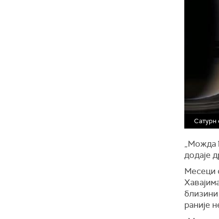
Сатурн 
„Можда 
додаје 
Месеци 
Хавајим
близини 
раније н