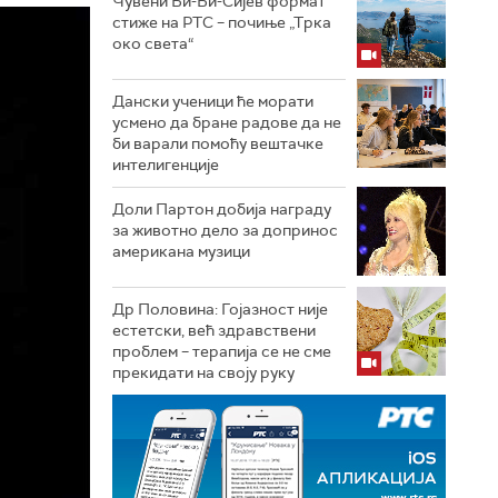
Чувени Би-Би-Сијев формат
стиже на РТС – почиње „Трка
око света“
Дански ученици ће морати
усмено да бране радове да не
би варали помоћу вештачке
интелигенције
Доли Партон добија награду
за животно дело за допринос
американа музици
Др Половина: Гојазност није
естетски, већ здравствени
проблем – терапија се не сме
прекидати на своју руку