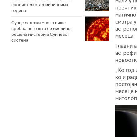
мали у п
екосистем стар милионима
пречнику
година
матичног
сматрај
Сунце садржи много више
астроном
сребра него што се мислило:
решена мистерија Сунчевог
месеца.
система
Главни а
астрофиз
новоотк
„Ко год 
који ра
постоја
месеце н
митологи