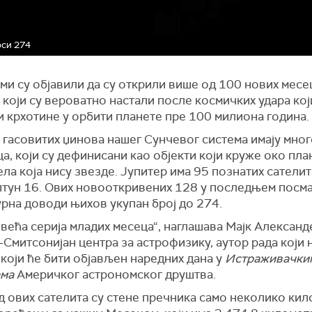
оси 274
ми су објавили да су открили више од 100 нових месе
 који су вероватно настали после космичких удара кој
и крхотине у орбити планете пре 100 милиона година.
 гасовитих џинова нашег Сунчевог система имају мно
а, који су дефинисани као објекти који круже око пла
ела која нису звезде. Јупитер има 95 познатих сателит
птун 16. Ових новооткривених 128 у последњем посм
рна доводи њихов укупан број до 274.
ајвећа серија младих месеца“, наглашава Мајк Александ
Смитсонијан центра за астрофизику, аутор рада који 
који ће бити објављен наредних дана у
Истраживачки
ма
Америчког астрономског друштва.
д ових сателита су стене пречника само неколико кил