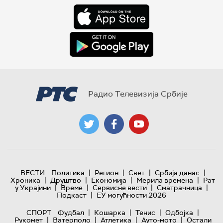
Радио Телевизија Србије
|
|
|
|
ВЕСТИ
Политика
Регион
Свет
Србија данас
|
|
|
|
Хроника
Друштво
Економија
Мерила времена
Рат
|
|
|
|
у Украјини
Време
Сервисне вести
Сматрачница
|
Подкаст
ЕУ могућности 2026
|
|
|
|
СПОРТ
Фудбал
Кошарка
Тенис
Одбојка
|
|
|
|
Рукомет
Ватерполо
Атлетика
Ауто-мото
Остали