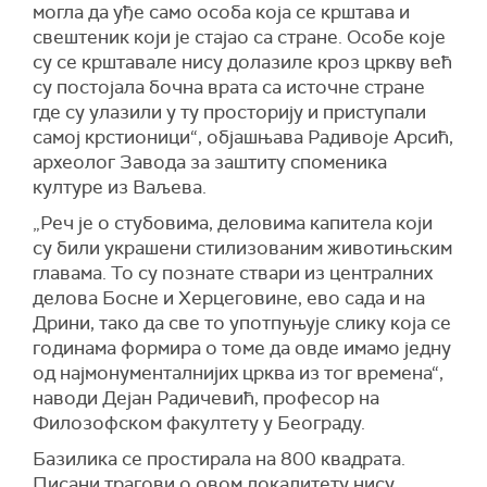
могла да уђе само особа која се крштава и
свештеник који је стајао са стране. Особе које
су се крштавале нису долазиле кроз цркву већ
су постојала бочна врата са источне стране
где су улазили у ту просторију и приступали
самој крстионици“, објашњава Радивоје Арсић,
археолог Завода за заштиту споменика
културе из Ваљева.
„Реч је о стубовима, деловима капитела који
су били украшени стилизованим животињским
главама. То су познате ствари из централних
делова Босне и Херцеговине, ево сада и на
Дрини, тако да све то употпуњује слику која се
годинама формира о томе да овде имамо једну
од најмонументалнијих црква из тог времена“,
наводи Дејан Радичевић, професор на
Филозофском факултету у Београду.
Базилика се простирала на 800 квадрата.
Писани трагови о овом локалитету нису