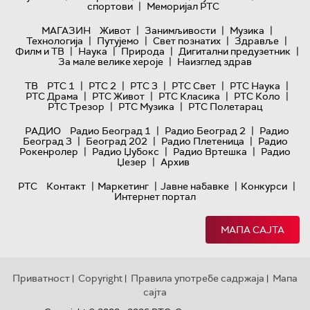
|
спортови
Меморијал РТС
|
|
|
МАГАЗИН
Живот
Занимљивости
Музика
|
|
|
|
Технологијa
Путујемо
Свет познатих
Здравље
|
|
|
|
Филм и ТВ
Наука
Природа
Дигитални предузетник
|
За мале велике хероје
Наизглед здрав
|
|
|
|
|
ТВ
РТС 1
РТС 2
РТС 3
РТС Свет
РТС Наука
|
|
|
|
РТС Драма
РТС Живот
РТС Класика
РТС Коло
|
|
РТС Трезор
РТС Музика
РТС Полетарац
|
|
РАДИО
Радио Београд 1
Радио Београд 2
Радио
|
|
|
Београд 3
Београд 202
Радио Плетеница
Радио
|
|
|
Рокенролер
Радио Џубокс
Радио Вртешка
Радио
|
Џезер
Архив
|
|
|
|
РТС
Контакт
Маркетинг
Јавне набавке
Конкурси
Интернет портал
МАПА САЈТА
Приватност
Copyright
Правила употребе садржаја
Мапа
|
|
|
сајта