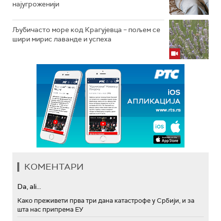
најугроженији
Љубичасто море код Крагујевца – пољем се
шири мирис лаванде и успеха
КОМЕНТАРИ
Da, ali...
Како преживети прва три дана катастрофе у Србији, и за
шта нас припрема ЕУ