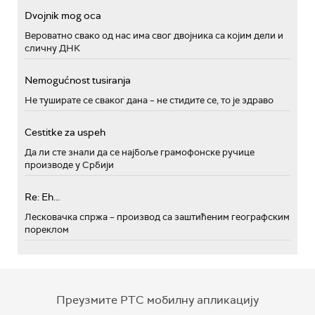
Dvojnik mog oca
Вероватно свако од нас има свог двојника са којим дели и
сличну ДНК
Nemogućnost tusiranja
Не туширате се сваког дана – не стидите се, то је здраво
Cestitke za uspeh
Да ли сте знали да се најбоље грамофонске ручице
производе у Србији
Re: Eh...
Лесковачка спржа – производ са заштићеним географским
пореклом
Преузмите РТС мобилну апликацију