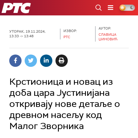
РТС
АУТОР:
ИЗВОР:
УТОРАК, 19.11.2024,
СЛАВИЦА
13:33 -> 13:48
РТС
ЏИНОВИЋ
Крстионица и новац из
доба цара Јустинијана
откривају нове детаље о
древном насељу код
Малог Зворника