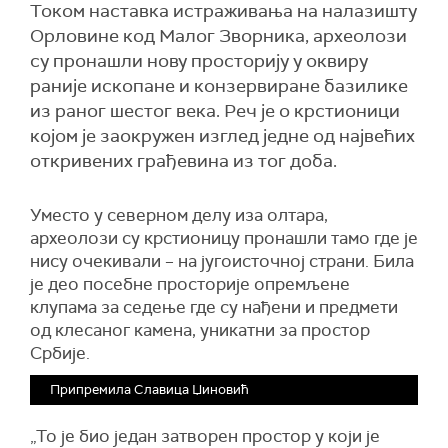
Током наставка истраживања на налазишту
Орловине код Малог Зворника, археолози
су пронашли нову просторију у оквиру
раније ископане и конзервиране базилике
из раног шестог века. Реч је о крстионици
којом је заокружен изглед једне од највећих
откривених грађевина из тог доба.
Уместо у северном делу иза олтара,
археолози су крстионицу пронашли тамо где је
нису очекивали – на југоисточној страни. Била
је део посебне просторије опремљене
клупама за седење где су нађени и предмети
од клесаног камена, уникатни за простор
Србије.
Припремила Славица Џиновић
„То је био један затворен простор у који је