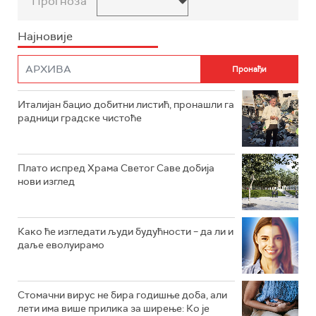
Прогноза
Најновије
Италијан бацио добитни листић, пронашли га
радници градске чистоће
Плато испред Храма Светог Саве добија
нови изглед
Како ће изгледати људи будућности – да ли и
даље еволуирамо
Стомачни вирус не бира годишње доба, али
лети има више прилика за ширење: Ко је