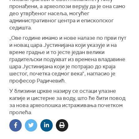
пронађени, а археолози верују да је она само
део утврђеног насеља, могућег
административног центра и епископског
седишта.
„Ове године имамо и нове налазе по први пут
и новац цара Јустинијана који указује и на
време градње и то јесте један велики
градитељски подухват из времена владавине
цара Јустинијана који је потрајао до краја
шестог, почетка седмог века“, нагласио је
професор Радичевић.
У близини цркве назиру се остаци улазне
капије и цистерне за воду, што ће бити повод
за нова археолошка истраживања почетком
пролећа.