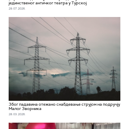
јединственог античког театра у Турској
29. 07. 2026.
Због падавина отежано снабдевање струјом на подручју
Малог Зворника
28. 03. 2026.