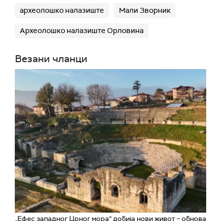
археолошко налазиште
Мали Зворник
Археолошко налазиште Орловина
Везани чланци
„Ефес западног Црног мора“ добија нови живот – обнова