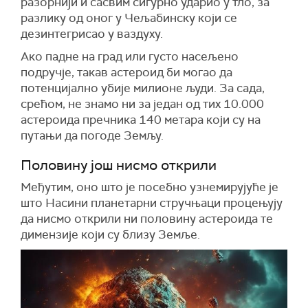
разорнији и сасвим сигурно ударио у тло, за
разлику од оног у Чељабинску који се
дезинтегрисао у ваздуху.
Ако падне на град или густо насељено
подручје, такав астероид би могао да
потенцијално убије милионе људи. За сада,
срећом, не знамо ни за један од тих 10.000
астероида пречника 140 метара који су на
путањи да погоде Земљу.
Половину још нисмо открили
Међутим, оно што је посебно узнемирујуће је
што Насини планетарни стручњаци процењују
да нисмо открили ни половину астероида те
димензије који су близу Земље.