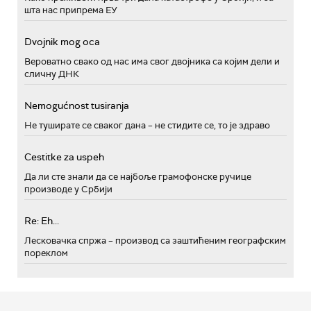
шта нас припрема ЕУ
Dvojnik mog oca
Вероватно свако од нас има свог двојника са којим дели и
сличну ДНК
Nemogućnost tusiranja
Не туширате се сваког дана – не стидите се, то је здраво
Cestitke za uspeh
Да ли сте знали да се најбоље грамофонске ручице
производе у Србији
Re: Eh...
Лесковачка спржа – производ са заштићеним географским
пореклом