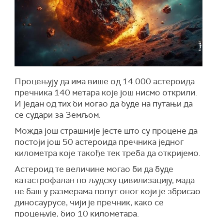
Процењују да има више од 14.000 астероида
пречника 140 метара које још нисмо открили.
И један од тих би могао да буде на путањи да
се судари за Земљом.
Можда још страшније јесте што су процене да
постоји још 50 астероида пречника једног
километра које такође тек треба да откријемо.
Астероид те величине могао би да буде
катастрофалан по људску цивилизацију, мада
не баш у размерама попут оног који је збрисао
диносаурусе, чији је пречник, како се
процењује, био 10 километара.