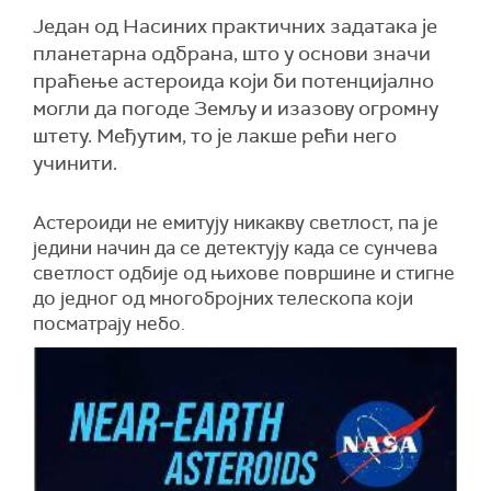
Један од Насиних практичних задатака је
планетарна одбрана, што у основи значи
праћење астероида који би потенцијално
могли да погоде Земљу и изазову огромну
штету. Међутим, то је лакше рећи него
учинити.
Астероиди не емитују никакву светлост, па је
једини начин да се детектују када се сунчева
светлост одбије од њихове површине и стигне
до једног од многобројних телескопа који
посматрају небо.