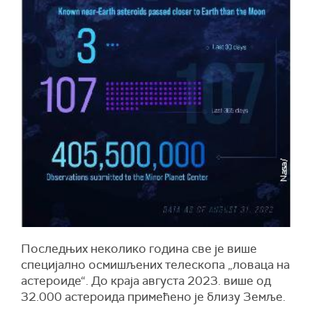
Последњих неколико година све је више
специјално осмишљених телескопа „ловаца на
астероиде“. До краја августа 2023. више од
32.000 астероида примећено је близу Земље.