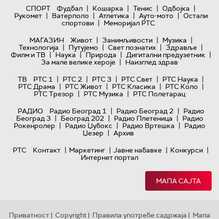
|
|
|
|
СПОРТ
Фудбал
Кошарка
Тенис
Одбојка
|
|
|
|
Рукомет
Ватерполо
Атлетика
Ауто-мото
Остали
|
спортови
Меморијал РТС
|
|
|
МАГАЗИН
Живот
Занимљивости
Музика
|
|
|
|
Технологијa
Путујемо
Свет познатих
Здравље
|
|
|
|
Филм и ТВ
Наука
Природа
Дигитални предузетник
|
За мале велике хероје
Наизглед здрав
|
|
|
|
|
ТВ
РТС 1
РТС 2
РТС 3
РТС Свет
РТС Наука
|
|
|
|
РТС Драма
РТС Живот
РТС Класика
РТС Коло
|
|
РТС Трезор
РТС Музика
РТС Полетарац
|
|
РАДИО
Радио Београд 1
Радио Београд 2
Радио
|
|
|
Београд 3
Београд 202
Радио Плетеница
Радио
|
|
|
Рокенролер
Радио Џубокс
Радио Вртешка
Радио
|
Џезер
Архив
|
|
|
|
РТС
Контакт
Маркетинг
Јавне набавке
Конкурси
Интернет портал
МАПА САЈТА
Приватност
Copyright
Правила употребе садржаја
Мапа
|
|
|