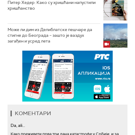
Питер Хедер: Како су хришћани напустили
хришћанство
Може ли дим из Делиблатске пешчаре да
стигне до Београда – зашто је ваздух
загађен и усред лета
КОМЕНТАРИ
Da, ali...
Како преживети прва три дана катастрофе у Србији, и за