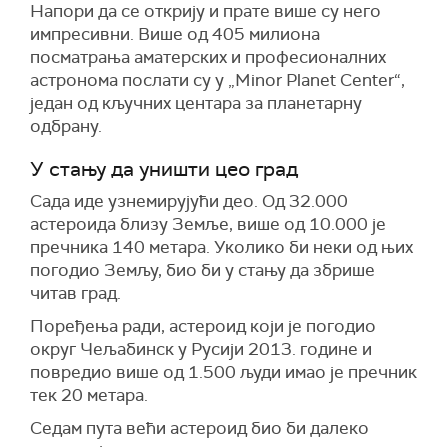
Напори да се открију и прате више су него
импресивни. Више од 405 милиона
посматрања аматерских и професионалних
астронома послати су у „
Minor Planet Center
“,
један од кључних центара за планетарну
одбрану.
У стању да уништи цео град
Сада иде узнемирујући део. Од 32.000
астероида близу Земље, више од 10.000 је
пречника 140 метара. Уколико би неки од њих
погодио Земљу, био би у стању да збрише
читав град.
Поређења ради, астероид који је погодио
округ Чељабинск у Русији 2013. године и
повредио више од 1.500 људи имао је пречник
тек 20 метара.
Седам пута већи астероид био би далеко