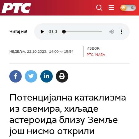
РТС
Читај ми!
ИЗВОР:
НЕДЕЉА, 22.10.2023, 14:00 -> 15:54
РТС, NASA
Потенцијална катаклизма
из свемира, хиљаде
астероида близу Земље
још нисмо открили