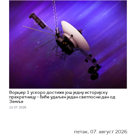
Војаџер 1 ускоро достиже још једну историјску
прекретницу – биће удаљен један светлосни дан од
Земље
13. 07. 2026.
петак, 07. август 2026.