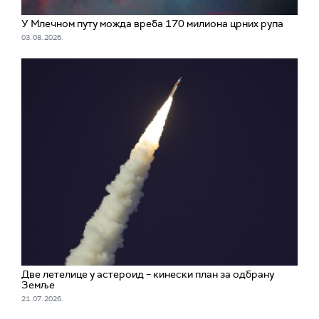
У Млечном путу можда вреба 170 милиона црних рупа
03. 08. 2026.
Две летелице у астероид – кинески план за одбрану
Земље
21. 07. 2026.