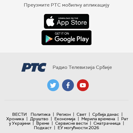
Преузмите РТС мобилну апликацију
Радио Телевизија Србије
|
|
|
|
ВЕСТИ
Политика
Регион
Свет
Србија данас
|
|
|
|
Хроника
Друштво
Економија
Мерила времена
Рат
|
|
|
|
у Украјини
Време
Сервисне вести
Сматрачница
|
Подкаст
ЕУ могућности 2026