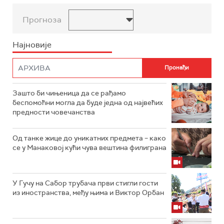
Прогноза
Најновије
Зашто би чињеница да се рађамо
беспомоћни могла да буде једна од највећих
предности човечанства
Од танке жице до уникатних предмета – како
се у Манаковој кући чува вештина филиграна
У Гучу на Сабор трубача први стигли гости
из иностранства, међу њима и Виктор Орбан