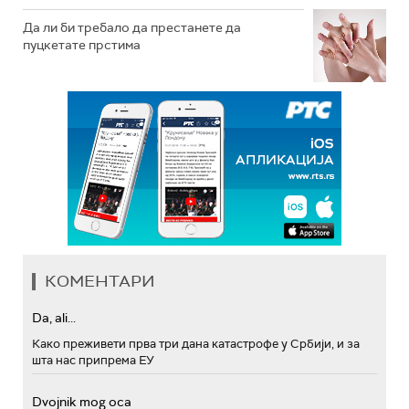
Да ли би требало да престанете да
пуцкетате прстима
КОМЕНТАРИ
Da, ali...
Како преживети прва три дана катастрофе у Србији, и за
шта нас припрема ЕУ
Dvojnik mog oca