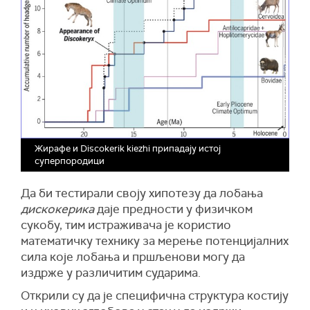
Жирафе и Discokerik kiezhi припадају истој
суперпородици
Да би тестирали своју хипотезу да лобања
дискокерика
даје предности у физичком
сукобу, тим истраживача је користио
математичку технику за мерење потенцијалних
сила које лобања и пршљенови могу да
издрже у различитим сударима.
Открили су да је специфична структура костију