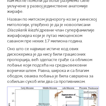
нам могле помоћи да боље разумемо силе
укључене у развој јединствене анатомије
жирафе.
Назван по митском једнорогу-кози у кинеској
митологији, утврђено је да је новоописани
Discokerik kiezhi
древни члан суперфамилије
жирафоидеа који је лутао миоценском
саваном пре неких 17 милиона година.
Оно што се највише истиче код ових
дискокерика је да нису били грациозних
пропорција, већ здепасте грађе са обликом
лобање који подсећа на средњовековни
војнички шлем. Равна, широка и са благим
ободом, оваква лобања је била савршена за
озбиљан сукоб или два са противником.