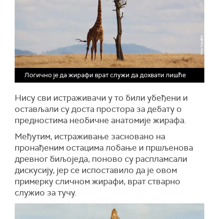
Логично је да жирафи врат служи да дохвати лишће
Нису сви истраживачи у то били убеђени и
остављали су доста простора за дебату о
предностима необичне анатомије жирафа.
Међутим, истраживање засновано на
пронађеним остацима лобање и пршљенова
древног биљоједа, поново су распламсали
дискусију, јер се испоставило да је овом
примерку сличном жирафи, врат стварно
служио за тучу.