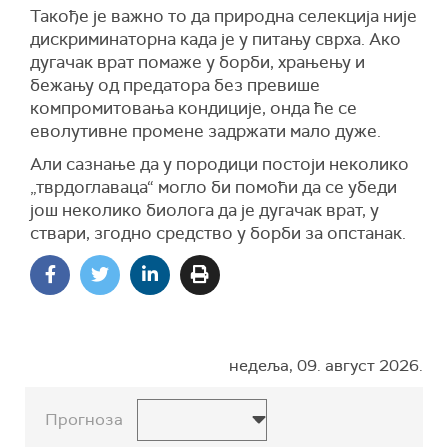
Такође је важно то да природна селекција није
дискриминаторна када је у питању сврха. Ако
дугачак врат помаже у борби, храњењу и
бежању од предатора без превише
компромитовања кондиције, онда ће се
еволутивне промене задржати мало дуже.
Али сазнање да у породици постоји неколико
„тврдоглаваца“ могло би помоћи да се убеди
још неколико биолога да је дугачак врат, у
ствари, згодно средство у борби за опстанак.
недеља, 09. август 2026.
Прогноза