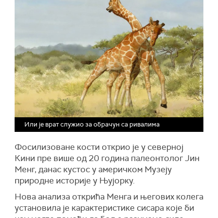
Или је врат служио за обрачун са ривалима
Фосилизоване кости открио је у северној
Кини пре више од 20 година палеонтолог Јин
Менг, данас кустос у америчком Музеју
природне историје у Њујорку.
Нова анализа открића Менга и његових колега
установила је карактеристике сисара које би