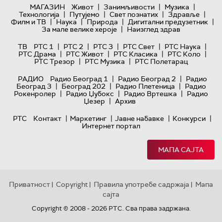
|
|
|
МАГАЗИН
Живот
Занимљивости
Музика
|
|
|
|
Технологијa
Путујемо
Свет познатих
Здравље
|
|
|
|
Филм и ТВ
Наука
Природа
Дигитални предузетник
|
За мале велике хероје
Наизглед здрав
|
|
|
|
|
ТВ
РТС 1
РТС 2
РТС 3
РТС Свет
РТС Наука
|
|
|
|
РТС Драма
РТС Живот
РТС Класика
РТС Коло
|
|
РТС Трезор
РТС Музика
РТС Полетарац
|
|
РАДИО
Радио Београд 1
Радио Београд 2
Радио
|
|
|
Београд 3
Београд 202
Радио Плетеница
Радио
|
|
|
Рокенролер
Радио Џубокс
Радио Вртешка
Радио
|
Џезер
Архив
|
|
|
|
РТС
Контакт
Маркетинг
Јавне набавке
Конкурси
Интернет портал
МАПА САЈТА
Приватност
Copyright
Правила употребе садржаја
Мапа
|
|
|
сајта
Copyright © 2008 - 2026 РТС. Сва права задржана.