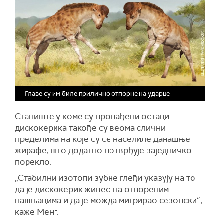
Главе су им биле прилично отпорне на ударце
Станиште у коме су пронађени остаци
дискокерика такође су веома слични
пределима на које су се населиле данашње
жирафе, што додатно потврђује заједничко
порекло.
„Стабилни изотопи зубне глеђи указују на то
да је дискокерик живео на отвореним
пашњацима и да је можда мигрирао сезонски“,
каже Менг.