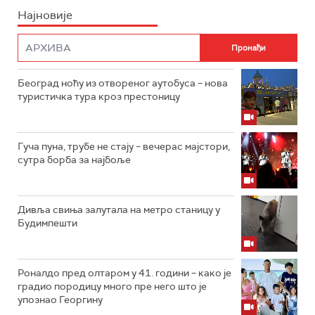
Најновије
Београд ноћу из отвореног аутобуса – нова
туристичка тура кроз престоницу
Гуча пуна, трубе не стају – вечерас мајстори,
сутра борба за најбоље
Дивља свиња залутала на метро станицу у
Будимпешти
Роналдо пред олтаром у 41. години – како је
градио породицу много пре него што је
упознао Георгину