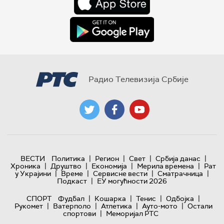
Радио Телевизија Србије
|
|
|
|
ВЕСТИ
Политика
Регион
Свет
Србија данас
|
|
|
|
Хроника
Друштво
Економија
Мерила времена
Рат
|
|
|
|
у Украјини
Време
Сервисне вести
Сматрачница
|
Подкаст
ЕУ могућности 2026
|
|
|
|
СПОРТ
Фудбал
Кошарка
Тенис
Одбојка
|
|
|
|
Рукомет
Ватерполо
Атлетика
Ауто-мото
Остали
|
спортови
Меморијал РТС