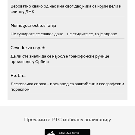
Вероватно свако од нас има свог двојника са којим дели и
сличну ДНК
Nemogućnost tusiranja
Не туширате се сваког дана – не стидите се, то је здраво
Cestitke za uspeh
Да ли сте знали да се најбоље грамофонске ручице
производе у Србији
Re: Eh...
Лесковачка спржа – производ са заштићеним географским
пореклом
Преузмите РТС мобилну апликацију