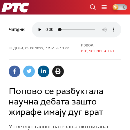
РТС
Читај ми!
ИЗВОР:
НЕДЕЉА, 05.06.2022, 12:51 -> 13:22
РТС, SCIENCE ALERT
Поново се разбуктала
научна дебата зашто
жирафе имају дуг врат
У светлу сталног натезања око питања