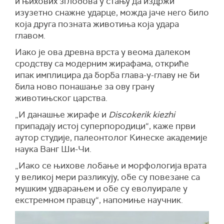
и њихових зглобова у стању да издржи
изузетно снажне ударце, можда јаче него било
која друга позната животиња која удара
главом.
Иако је ова древна врста у веома далеком
сродству са модерним жирафама, откриће
ипак имплицира да борба глава-у-главу не би
била ново понашање за ову грану
животињског царства.
„И данашње жирафе и
Discokerik kiezhi
припадају истој суперпородици“, каже први
аутор студије, палеонтолог Кинеске академије
наука Ванг Ши-Чи.
„Иако се њихове лобање и морфологија врата
у великој мери разликују, обе су повезане са
мушким удварањем и обе су еволуирале у
екстремном правцу“, напомиње научник.