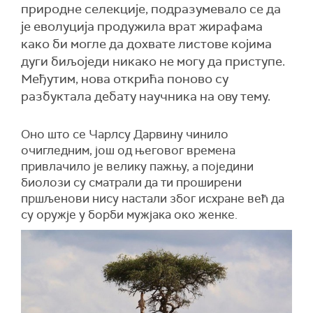
природне селекције, подразумевало се да
је еволуција продужила врат жирафама
како би могле да дохвате листове којима
дуги биљоједи никако не могу да приступе.
Међутим, нова открића поново су
разбуктала дебату научника на ову тему.
Оно што се Чарлсу Дарвину чинило
очигледним, још од његовог времена
привлачило је велику пажњу, а поједини
биолози су сматрали да ти проширени
пршљенови нису настали због исхране већ да
су оружје у борби мужјака око женке.