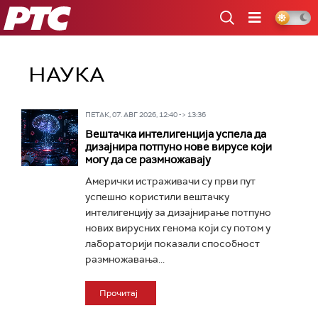
РТС
НАУКА
ПЕТАК, 07. АВГ 2026, 12:40 -> 13:36
Вештачка интелигенција успела да
дизајнира потпуно нове вирусе који
могу да се размножавају
Амерички истраживачи су први пут
успешно користили вештачку
интелигенцију за дизајнирање потпуно
нових вирусних генома који су потом у
лабораторији показали способност
размножавања...
Прочитај