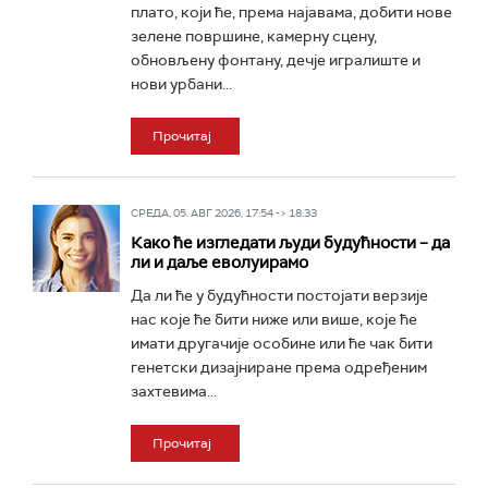
плато, који ће, према најавама, добити нове
зелене површине, камерну сцену,
обновљену фонтану, дечје игралиште и
нови урбани...
Прочитај
СРЕДА, 05. АВГ 2026, 17:54 -> 18:33
Како ће изгледати људи будућности – да
ли и даље еволуирамо
Да ли ће у будућности постојати верзије
нас које ће бити ниже или више, које ће
имати другачије особине или ће чак бити
генетски дизајниране према одређеним
захтевима...
Прочитај