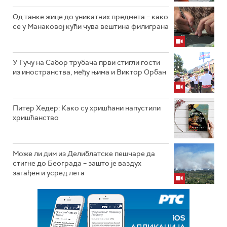
Од танке жице до уникатних предмета – како
се у Манаковој кући чува вештина филиграна
У Гучу на Сабор трубача први стигли гости
из иностранства, међу њима и Виктор Орбан
Питер Хедер: Како су хришћани напустили
хришћанство
Може ли дим из Делиблатске пешчаре да
стигне до Београда – зашто је ваздух
загађен и усред лета