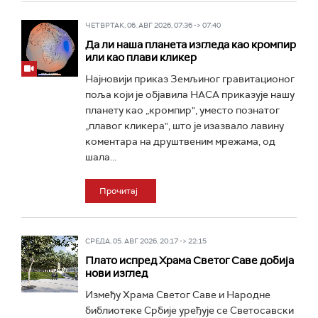
ЧЕТВРТАК, 06. АВГ 2026, 07:36 -> 07:40
Да ли наша планета изгледа као кромпир
или као плави кликер
Најновији приказ Земљиног гравитационог
поља који је објавила НАСА приказује нашу
планету као „кромпир", уместо познатог
„плавог кликера", што је изазвало лавину
коментара на друштвеним мрежама, од
шала...
Прочитај
СРЕДА, 05. АВГ 2026, 20:17 -> 22:15
Плато испред Храма Светог Саве добија
нови изглед
Између Храма Светог Саве и Народне
библиотеке Србије уређује се Светосавски