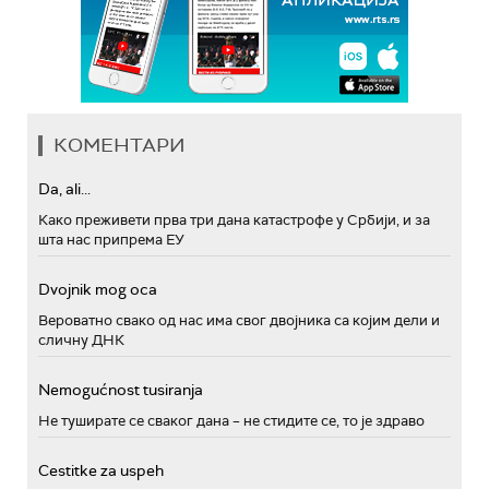
КОМЕНТАРИ
Da, ali...
Како преживети прва три дана катастрофе у Србији, и за
шта нас припрема ЕУ
Dvojnik mog oca
Вероватно свако од нас има свог двојника са којим дели и
сличну ДНК
Nemogućnost tusiranja
Не туширате се сваког дана – не стидите се, то је здраво
Cestitke za uspeh