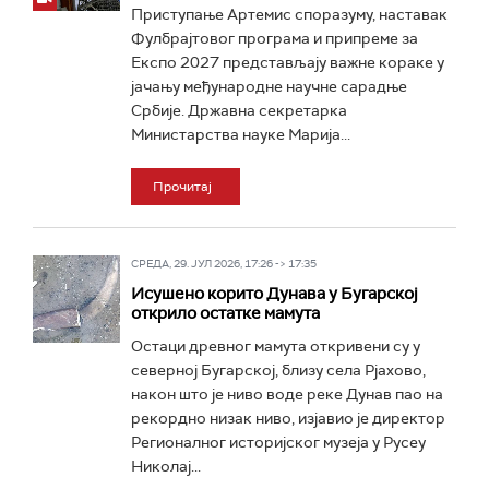
Приступање Артемис споразуму, наставак
Фулбрајтовог програма и припреме за
Експо 2027 представљају важне кораке у
јачању међународне научне сарадње
Србије. Државна секретарка
Министарства науке Марија...
Прочитај
СРЕДА, 29. ЈУЛ 2026, 17:26 -> 17:35
Исушено корито Дунава у Бугарској
открило остатке мамута
Остаци древног мамута откривени су у
северној Бугарској, близу села Рјахово,
након што је ниво воде реке Дунав пао на
рекордно низак ниво, изјавио је директор
Регионалног историјског музеја у Русеу
Николај...