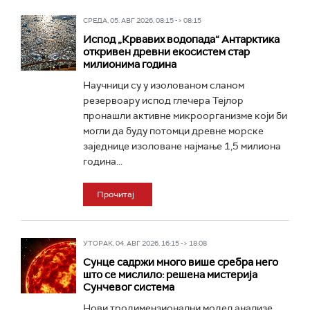
СРЕДА, 05. АВГ 2026, 08:15 -> 08:15
Испод „Крвавих водопада“ Антарктика
откривен древни екосистем стар
милионима година
Научници су у изолованом сланом
резервоару испод глечера Тејлор
пронашли активне микроорганизме који би
могли да буду потомци древне морске
заједнице изоловане најмање 1,5 милиона
година...
Прочитај
УТОРАК, 04. АВГ 2026, 16:15 -> 18:08
Сунце садржи много више сребра него
што се мислило: решена мистерија
Сунчевог система
Нови тродимензионални модел анализе