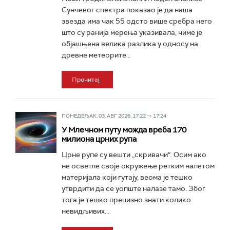
Сунчевог спектра показао је да наша
звезда има чак 55 одсто више сребра него
што су ранија мерења указивала, чиме је
објашњена велика разлика у односу на
древне метеорите...
Прочитај
ПОНЕДЕЉАК, 03. АВГ 2026, 17:22 -> 17:24
У Млечном путу можда вреба 170
милиона црних рупа
Црне рупе су вешти „скривачи“. Осим ако
не осветле своје окружење ретким налетом
материјала који гутају, веома је тешко
утврдити да се уопште налазе тамо. Због
тога је тешко прецизно знати колико
невидљивих...