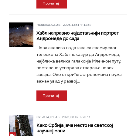
Прочитај
НЕДЕЉА, 02. АВГ 2026, 13:51 -> 12:57
Хабл направио најдетаљнији портрет
Андромеде до сада
Нова анализа података са свемирског
телескопа Хабл показује да Андромеда,
најближа велика галаксија Млечном путу,
постепено успорава стварање нових
звезда. Ово откриће астрономима пружа
важан увид у развој...
Прочитај
СУБОТА, 01. АВГ 2026, 08:49 -> 20:11
Како Србија јача место на светској
научној мапи