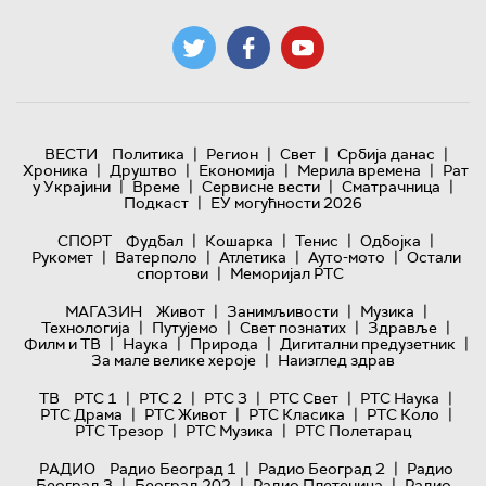
|
|
|
|
ВЕСТИ
Политика
Регион
Свет
Србија данас
|
|
|
|
Хроника
Друштво
Економија
Мерила времена
Рат
|
|
|
|
у Украјини
Време
Сервисне вести
Сматрачница
|
Подкаст
ЕУ могућности 2026
|
|
|
|
СПОРТ
Фудбал
Кошарка
Тенис
Одбојка
|
|
|
|
Рукомет
Ватерполо
Атлетика
Ауто-мото
Остали
|
спортови
Меморијал РТС
|
|
|
МАГАЗИН
Живот
Занимљивости
Музика
|
|
|
|
Технологијa
Путујемо
Свет познатих
Здравље
|
|
|
|
Филм и ТВ
Наука
Природа
Дигитални предузетник
|
За мале велике хероје
Наизглед здрав
|
|
|
|
|
ТВ
РТС 1
РТС 2
РТС 3
РТС Свет
РТС Наука
|
|
|
|
РТС Драма
РТС Живот
РТС Класика
РТС Коло
|
|
РТС Трезор
РТС Музика
РТС Полетарац
|
|
РАДИО
Радио Београд 1
Радио Београд 2
Радио
|
|
|
Београд 3
Београд 202
Радио Плетеница
Радио