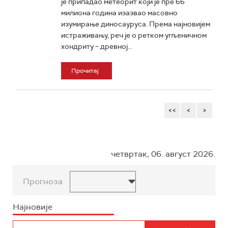
је припадао метеорит који је пре 66
милиона година изазвао масовно
изумирање диносауруса. Према најновијем
истраживању, реч је о ретком угљеничном
хондриту – древној...
Прочитај
<<
<
>
четвртак, 06. август 2026.
Прогноза
Најновије