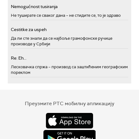
Nemogućnost tusiranja
Не туширате се сваког дана – не стидите се, то је здраво
Cestitke za uspeh
Да ли сте знали да се најбоље грамофонске ручице
производе у Србији
Re: Eh...
Лесковачка спржа – производ са заштићеним географским
пореклом
Преузмите РТС мобилну апликацију