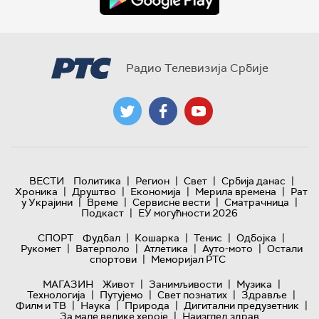
Радио Телевизија Србије
|
|
|
|
ВЕСТИ
Политика
Регион
Свет
Србија данас
|
|
|
|
Хроника
Друштво
Економија
Мерила времена
Рат
|
|
|
|
у Украјини
Време
Сервисне вести
Сматрачница
|
Подкаст
ЕУ могућности 2026
|
|
|
|
СПОРТ
Фудбал
Кошарка
Тенис
Одбојка
|
|
|
|
Рукомет
Ватерполо
Атлетика
Ауто-мото
Остали
|
спортови
Меморијал РТС
|
|
|
МАГАЗИН
Живот
Занимљивости
Музика
|
|
|
|
Технологијa
Путујемо
Свет познатих
Здравље
|
|
|
|
Филм и ТВ
Наука
Природа
Дигитални предузетник
|
За мале велике хероје
Наизглед здрав