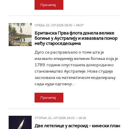
Прочитај
СРЕДА, 22. ЈУЛ 2026, 08:30 -> 08:37
Британска Прва флота донела велике
богиње у Аустралију и извазвала помор
међу староседеоцима
Дуго се расправљало о томе шта је
изазвало епидемију великих богиња која је
1789. године опустошила домородачко
становништво Аустралије. Нова студија
заснована на математичком моделирању
сада нуди одговор...
Прочитај
УТОРАК, 21. ЈУЛ 2026, 16:15 -> 16:18
Две летелице у астероид – кинески план