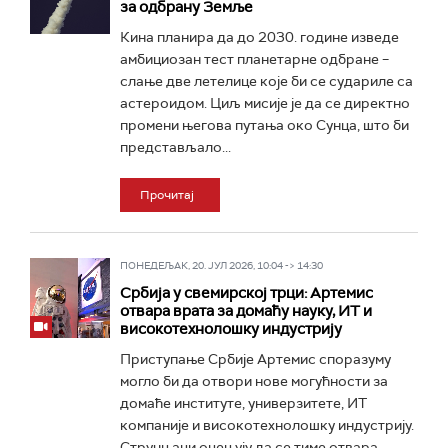
за одбрану Земље
Кина планира да до 2030. године изведе
амбициозан тест планетарне одбране –
слање две летелице које би се судариле са
астероидом. Циљ мисије је да се директно
промени његова путања око Сунца, што би
представљало...
Прочитај
ПОНЕДЕЉАК, 20. ЈУЛ 2026, 10:04 -> 14:30
Србија у свемирској трци: Артемис
отвара врата за домаћу науку, ИТ и
високотехнолошку индустрију
Приступање Србије Артемис споразуму
могло би да отвори нове могућности за
домаће институте, универзитете, ИТ
компаније и високотехнолошку индустрију.
Стручњаци оцењују да се тиме отвара