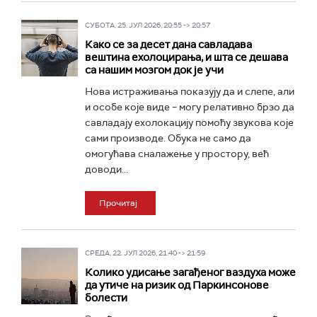
СУБОТА, 25. ЈУЛ 2026, 20:55 -> 20:57
Како се за десет дана савладава
вештина ехолоцирања, и шта се дешава
са нашим мозгом док је учи
Нова истраживања показују да и слепе, али
и особе које виде – могу релативно брзо да
савладају ехолокацију помоћу звукова које
сами производе. Обука не само да
омогућава сналажење у простору, већ
доводи...
Прочитај
СРЕДА, 22. ЈУЛ 2026, 21:40 -> 21:59
Колико удисање загађеног ваздуха може
да утиче на ризик од Паркинсонове
болести