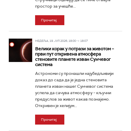
простор за учешће...
Прочитај
НЕДЕЉА, 19. ЈУЛ 2026, 18:00 -> 18:07
Велики корак у потрази за животом –
први пут откривена атмосфера
стеновите планете изван Сунчевог
система
Астрономи су пронашли најубедљивији
доказ до сада да је једна стеновита
планета изван нашег Сунчевог система
успела да сачува атмосферу – кључни
предуслов за живот какав познајемо.
Oткривен је хелијум...
Прочитај