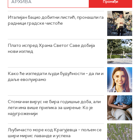
Италијан бацио добитни листић, пронашли га
радници градске чистоће
Плато испред Храма Светог Саве добија
нови изглед
Како ће изгледати људи будућности – да ли и
даље еволуирамо
Стомачни вирус не бира годишње доба, али
лети има више прилика за ширење: Ко је
најугроженији
Љубичасто море код Крагујевца – пољем се
шири мирис лаванде и успеха