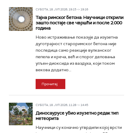
СУБОТА, 18. ЈУЛ 2026, 19:15 -> 19:16
Тајна римског бетона: Научници открили
зашто постаје све чвршћи и после 2.000
година
Ново истраживање показује да изузетна
дуготрајност староримског бетона није
последица само реакције вулканског
пепела и креча, већ и спорог деловања
угљен-диоксида из ваздуха, који током
векова додатно...
Прочитај
СУБОТА, 18. ЈУЛ 2026, 11:28 -> 14:45
Диносаурусе убио изузетно редак тип
метеорита
Научници су коначно утврдили којој врсти