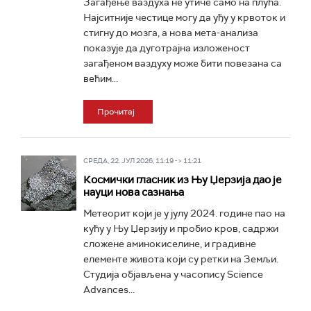
Загађење ваздуха не утиче само на плућа.
Најситније честице могу да уђу у крвоток и
стигну до мозга, а нова мета-анализа
показује да дуготрајна изложеност
загађеном ваздуху може бити повезана са
већим...
Прочитај
СРЕДА, 22. ЈУЛ 2026, 11:19 -> 11:21
Космички гласник из Њу Џерзија дао је
науци нова сазнања
Метеорит који је у јулу 2024. године пао на
кућу у Њу Џерзију и пробио кров, садржи
сложене аминокиселине, и градивне
елементе живота који су ретки на Земљи.
Студија објављена у часопису Science
Advances...