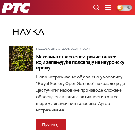
РТС
НАУКА
НЕДЕЉА, 26. ЈУЛ 2026, 09:34 -> 09:44
Маховина ствара електричне таласе
који запањујуће подсећају на неуронску
мрежу
Ново истраживање објављено у часопису
"Royal Society Open Science" показало је да
„јастучићи" маховине производе сложене
обрасце електричне активности који се
шире у динамичним таласима. Аутор
истраживања...
Прочитај