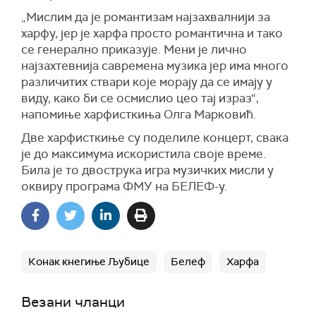
„Мислим да је романтизам најзахвалнији за
харфу, јер је харфа просто романтична и тако
се генерално приказује. Мени је лично
најзахтевнија савремена музика јер има много
различитих ствари које морају да се имају у
виду, како би се осмислио цео тај израз“,
напомиње харфисткиња Олга Марковић.
Две харфисткиње су поделиле концерт, свака
је до максимума искористила своје време.
Била је то двострука игра музичких мисли у
оквиру програма ФМУ на БЕЛЕФ-у.
Конак кнегиње Љубице
Белеф
Харфа
Везани чланци