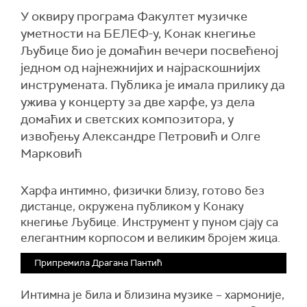
У оквиру програма Факултет музичке
уметности на БЕЛЕФ-у, Конак кнегиње
Љубице био је домаћин вечери посвећеној
једном од најнежнијих и најраскошнијих
инструмената. Публика је имала прилику да
ужива у концерту за две харфе, уз дела
домаћих и светских композитора, у
извођењу Александре Петровић и Олге
Марковић
Харфа интимно, физички близу, готово без
дистанце, окружена публиком у Конаку
кнегиње Љубице. Инструмент у пуном сјају са
елегантним корпосом и великим бројем жица.
Припремила Драгана Пантић
Интимна је била и близина музике – хармоније,