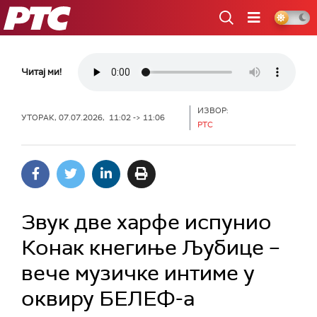
РТС
Читај ми!
ИЗВОР:
УТОРАК, 07.07.2026, 11:02 -> 11:06
РТС
Звук две харфе испунио
Конак кнегиње Љубице –
вече музичке интиме у
оквиру БЕЛЕФ-а