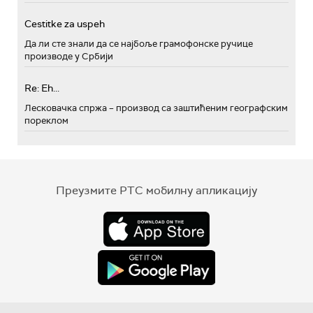
Cestitke za uspeh
Да ли сте знали да се најбоље грамофонске ручице
производе у Србији
Re: Eh...
Лесковачка спржа – производ са заштићеним географским
пореклом
Преузмите РТС мобилну апликацију