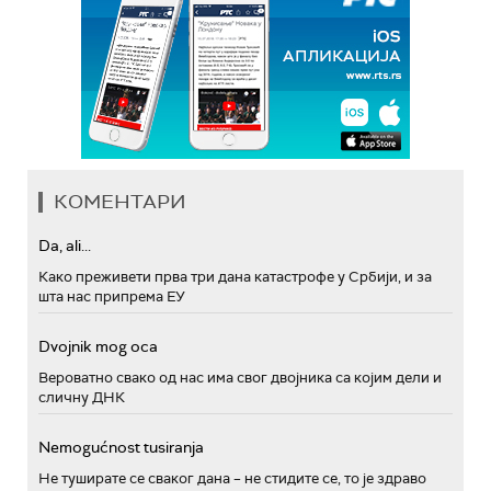
КОМЕНТАРИ
Da, ali...
Како преживети прва три дана катастрофе у Србији, и за
шта нас припрема ЕУ
Dvojnik mog oca
Вероватно свако од нас има свог двојника са којим дели и
сличну ДНК
Nemogućnost tusiranja
Не туширате се сваког дана – не стидите се, то је здраво