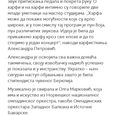
звук притискања педала и покрета руку. О
харфи и на харфи интимно су говориле две
младе уметнице на мастер студијама. „Харфа
може да покаже могућности које су врло
широке, и у том смислу тај програм је пун боја,
пун различитих звукова. Идеја је била да
прикажемо харфу кроз све епохе и да то
спојимо у један концерт“, наводи харфисткиња
Александра Петровић.
Александра је освојила сва важна домаћа
такмичења, своју извођачку надмоћ успешно
је показала и у инстранству. Укратко – њен
сигуран наступ објашњава зашто је била
стипендиста чувеног Берклија.
Музикално је свирала и Олга Марковић, која
има и искуство из Норвешког националног
омладинског оркестра, такође Омладинских
оркестара Западног Балкана и Источне
Баварске.