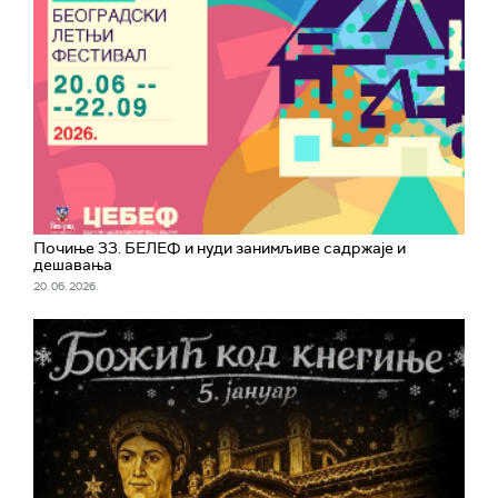
Почиње 33. БЕЛЕФ и нуди занимљиве садржаје и
дешавања
20. 06. 2026.