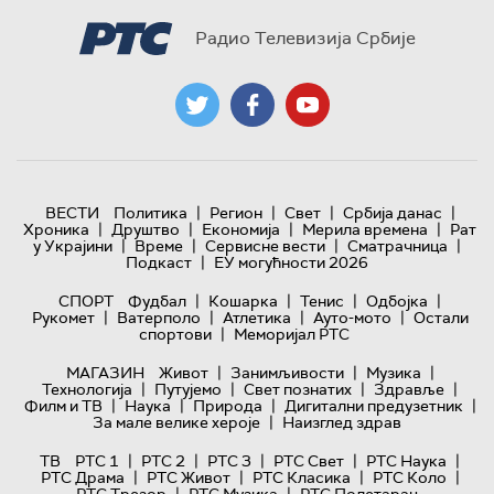
Радио Телевизија Србије
|
|
|
|
ВЕСТИ
Политика
Регион
Свет
Србија данас
|
|
|
|
Хроника
Друштво
Економија
Мерила времена
Рат
|
|
|
|
у Украјини
Време
Сервисне вести
Сматрачница
|
Подкаст
ЕУ могућности 2026
|
|
|
|
СПОРТ
Фудбал
Кошарка
Тенис
Одбојка
|
|
|
|
Рукомет
Ватерполо
Атлетика
Ауто-мото
Остали
|
спортови
Меморијал РТС
|
|
|
МАГАЗИН
Живот
Занимљивости
Музика
|
|
|
|
Технологијa
Путујемо
Свет познатих
Здравље
|
|
|
|
Филм и ТВ
Наука
Природа
Дигитални предузетник
|
За мале велике хероје
Наизглед здрав
|
|
|
|
|
ТВ
РТС 1
РТС 2
РТС 3
РТС Свет
РТС Наука
|
|
|
|
РТС Драма
РТС Живот
РТС Класика
РТС Коло