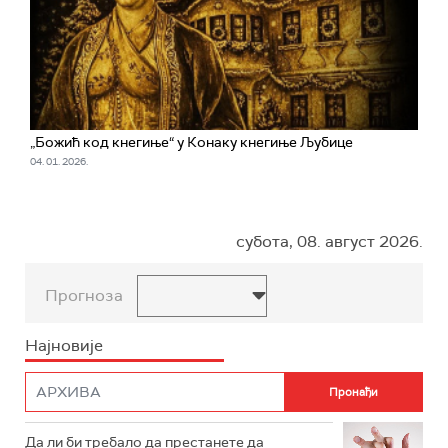
„Божић код кнегиње“ у Конаку кнегиње Љубице
04. 01. 2026.
субота, 08. август 2026.
Прогноза
Најновије
Да ли би требало да престанете да