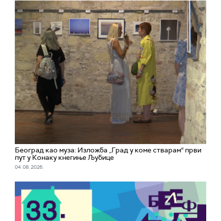
Београд као муза: Изложба „Град у коме стварам“ први
пут у Конаку кнегиње Љубице
04. 08. 2026.