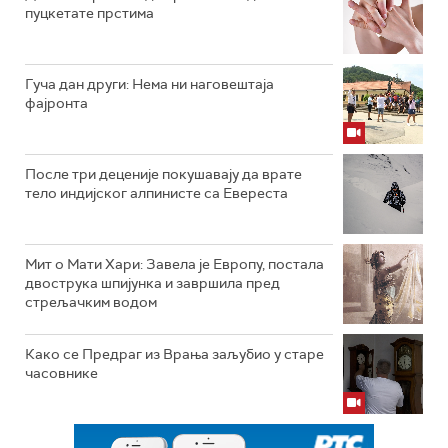
пуцкетате прстима
Гуча дан други: Нема ни наговештаја
фајронта
После три деценије покушавају да врате
тело индијског алпинисте са Евереста
Мит о Мати Хари: Завела је Европу, постала
двострука шпијунка и завршила пред
стрељачким водом
Како се Предраг из Врања заљубио у старе
часовнике