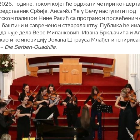
2026. године, током којег ће одржати четири концерта
редставник Србије. Ансамбл ће у Бечу наступити под
тском палицом Нине Ракић са програмом посвећеним 
ј баштини и савременом стваралаштву. Публика ће им
 да чује дела Вере Миланковић, Ивана Бркљачића и А
 као и композицију Јохана Штрауса Млађег инспириса
 –
Die Serben-Quadrille
.