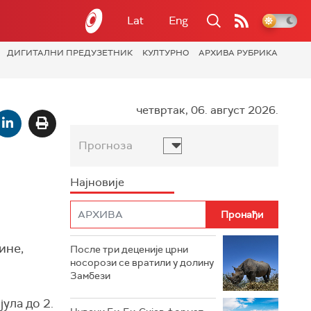
Lat
Eng
ДИГИТАЛНИ ПРЕДУЗЕТНИК
КУЛТУРНО
АРХИВА РУБРИКА
четвртак, 06. август 2026.
Прогноза
Најновије
ине,
После три деценије црни
носорози се вратили у долину
Замбези
јула до 2.