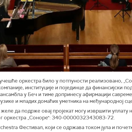
учешће оркестра било у потпуности реализовано, „Со
омпаније, институције и појединце да финансијски п
 ансамбла у Беч и тиме допринесу афирмацији саврем
узике и младих домаћих уметника на међународној сц
 желе да подрже овај пројекат могу извршити уплату 
г оркестра „Соноре": 340-0000032343083-72.
chestra Фестивал, који се одржава током јула и поче