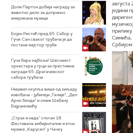
августа 
Доли Партон добија награду за
једини п
животно дело за допринос
дириген
американа музици
музичко
прилику
Бојан Ристић пред 65. Сабор у
Симића,
Гучи: Сан сваког трубача је да
Србијом
постане мајстор трубе
Гуча бира најбоље! Шеснаест
оркестара у трци за престижне
награде 65. Драгачевског
сабора трубача
Нишвил окупља више од хиљаду
извођача – јубилеји „Галије“, „Дел
Арно бенда“ и омаж Шабану
Бајрамовићу
„Страх и нада” слоган 18.
Фестивала амбијенталне и етно
музике „Карусел” у Чачку