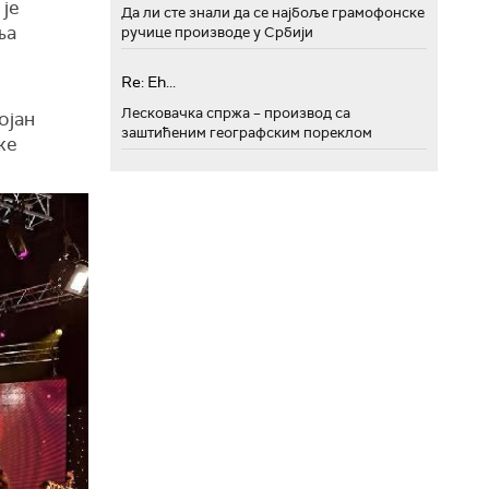
 је
Да ли сте знали да се најбоље грамофонске
ља
ручице производе у Србији
Re: Eh...
Лесковачка спржа – производ са
ојан
заштићеним географским пореклом
же