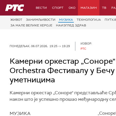
РТС
ВЕСТИ
СПОРТ
OKO
МАГАЗИН
ТВ
Р
ЖИВОТ
ЗАНИМЉИВОСТИ
МУЗИКА
ТЕХНОЛОГИЈA
ПУТУЈ
ЗА МАЛЕ ВЕЛИКЕ ХЕРОЈЕ
НАИЗГЛЕД ЗДРАВ
ИЗВОР:
ПОНЕДЕЉАК, 06.07.2026, 19:25 -> 19:29
РТС
Камерни оркестар „Соноре"
Orchestra Фестивалу у Бечу
уметницима
Камерни оркестар „Соноре" представљаће Срби
након што је успешно прошао међународну сел
МУЗИКА
„Соноре“