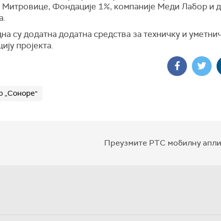
 Митровице, Фондације 1%, компаније Меди Лабор и д
а.
а су додатна додатна средства за техничку и уметни
ију пројекта.
р „Соноре"
Преузмите РТС мобилну апли