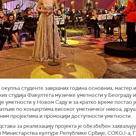
 окупља студенте завршних година основних, мастер 
их студија Факултета музичке уметности у Београду и
е уметности у Новом Саду и за кратко време постао ј
атљив по концертима високог уметничког нивоа, дру
ним пројектима и промоцији доступности уметности.
става за реализацију пројекта је обезбеђен захваљуј
 Министарства културе Републике Србије, СОКОЈ-а, 