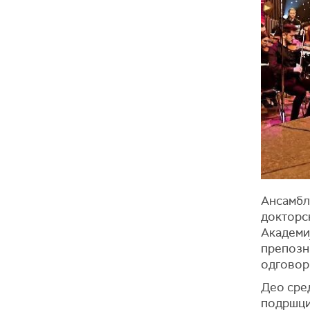
Ансамбл
докторск
Академиј
препозн
одговор
Део сред
подршци