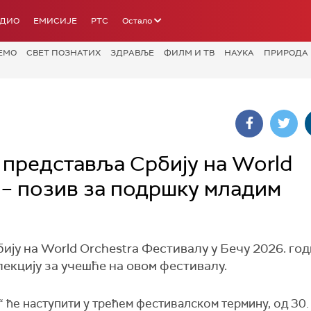
АДИО
ЕМИСИЈЕ
РТС
Остало
ЕМО
СВЕТ ПОЗНАТИХ
ЗДРАВЉЕ
ФИЛМ И ТВ
НАУКА
ПРИРОДА
 представља Србију на World
 – позив за подршку младим
ју на World Orchestra Фестивалу у Бечу 2026. год
екцију за учешће на овом фестивалу.
 ће наступити у трећем фестивалском термину, од 30. 