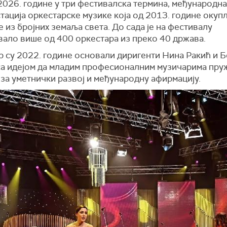
2026. године у три фестивалска термина, међународна
тација оркестарске музике која од 2013. године окуп
 из бројних земаља света. До сада је на фестивалу
вало више од 400 оркестара из преко 40 држава.
р су 2022. године основали диригенти Нина Ракић и Б
са идејом да младим професионалним музичарима пру
за уметнички развој и међународну афирмацију.