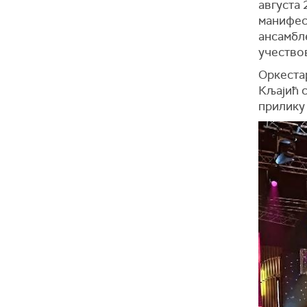
августа 
манифес
ансамбле
учество
Оркеста
Кљајић 
прилику 