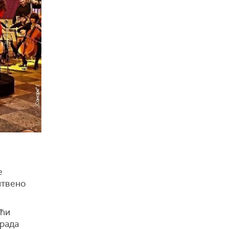
и
е
штвено
ући
Града