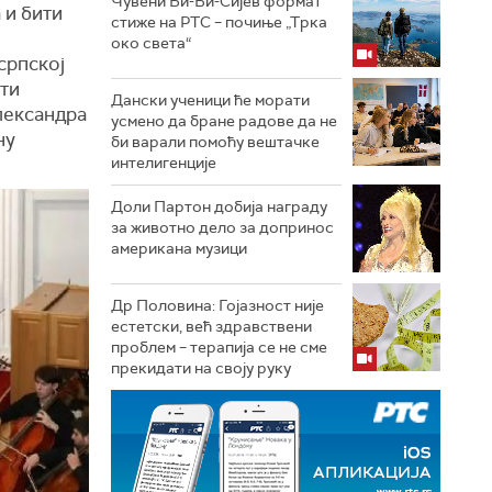
Чувени Би-Би-Сијев формат
 и бити
стиже на РТС – почиње „Трка
око света“
српској
ати
Дански ученици ће морати
лександра
усмено да бране радове да не
ну
би варали помоћу вештачке
интелигенције
Доли Партон добија награду
за животно дело за допринос
американа музици
Др Половина: Гојазност није
естетски, већ здравствени
проблем – терапија се не сме
прекидати на своју руку