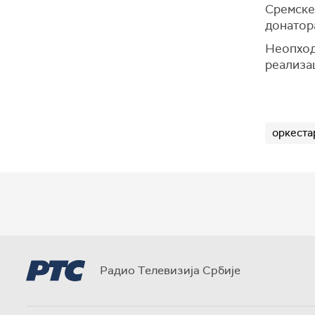
Сремске
донатор
Неопходн
реализац
оркеста
Радио Телевизија Србије