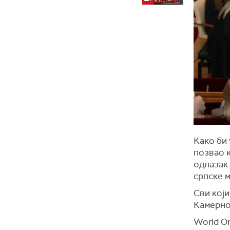
Како би 
позвао к
одлазак
српске м
Сви који
Камерно
World Or