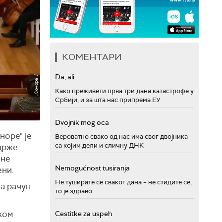
КОМЕНТАРИ
Da, ali...
Како преживети прва три дана катастрофе у
Србији, и за шта нас припрема ЕУ
Dvojnik mog oca
норе" је
Вероватно свако од нас има свог двојника
са којим дели и сличну ДНК
одрже
ене
Nemogućnost tusiranja
ени.
Не туширате се сваког дана – не стидите се,
на рачун
то је здраво
тком
Cestitke za uspeh