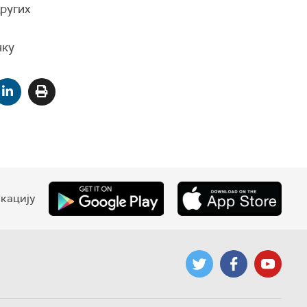
ругих
чку
кацију