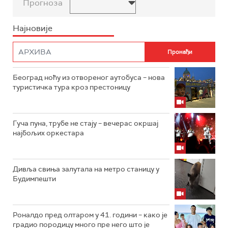
Прогноза
Најновије
Београд ноћу из отвореног аутобуса – нова
туристичка тура кроз престоницу
Гуча пуна, трубе не стају – вечерас окршај
најбољих оркестара
Дивља свиња залутала на метро станицу у
Будимпешти
Роналдо пред олтаром у 41. години – како је
градио породицу много пре него што је