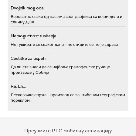
Dvojnik mog oca
Вероватно свако од нас има свог двојника са којим дели и
сличну ДНК
Nemogućnost tusiranja
Не туширате се сваког дана – не стидите се, то је здраво
Cestitke za uspeh
Да ли сте знали да се најбоље грамофонске ручице
производе у Србији
Re: Eh...
Лесковачка спржа – производ са заштићеним географским
пореклом
Преузмите РТС мобилну апликацију