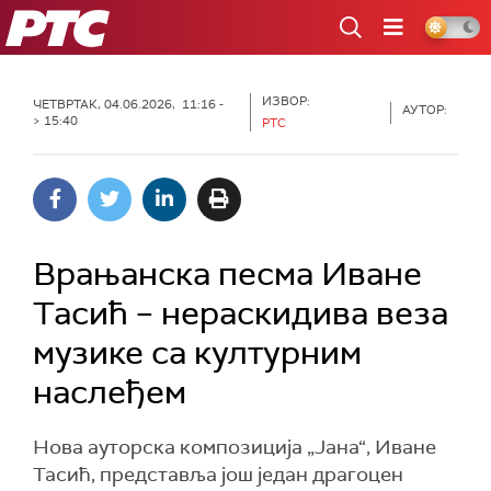
РТС
ИЗВОР:
ЧЕТВРТАК, 04.06.2026, 11:16 -
АУТОР:
> 15:40
РТС
Врањанска песма Иване
Тасић – нераскидива веза
музике са културним
наслеђем
Нова ауторска композиција „Јана“, Иване
Тасић, представља још један драгоцен