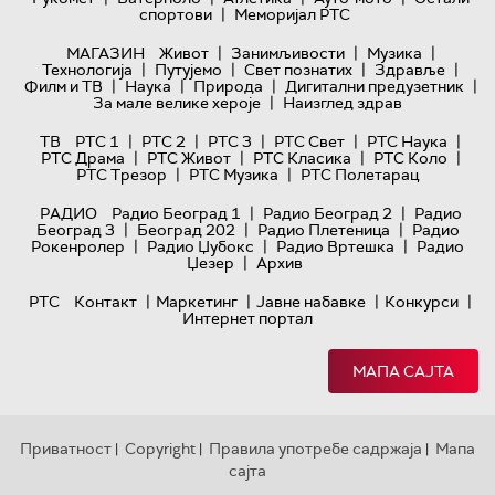
|
спортови
Меморијал РТС
|
|
|
МАГАЗИН
Живот
Занимљивости
Музика
|
|
|
|
Технологијa
Путујемо
Свет познатих
Здравље
|
|
|
|
Филм и ТВ
Наука
Природа
Дигитални предузетник
|
За мале велике хероје
Наизглед здрав
|
|
|
|
|
ТВ
РТС 1
РТС 2
РТС 3
РТС Свет
РТС Наука
|
|
|
|
РТС Драма
РТС Живот
РТС Класика
РТС Коло
|
|
РТС Трезор
РТС Музика
РТС Полетарац
|
|
РАДИО
Радио Београд 1
Радио Београд 2
Радио
|
|
|
Београд 3
Београд 202
Радио Плетеница
Радио
|
|
|
Рокенролер
Радио Џубокс
Радио Вртешка
Радио
|
Џезер
Архив
|
|
|
|
РТС
Контакт
Маркетинг
Јавне набавке
Конкурси
Интернет портал
МАПА САЈТА
Приватност
Copyright
Правила употребе садржаја
Мапа
|
|
|
сајта