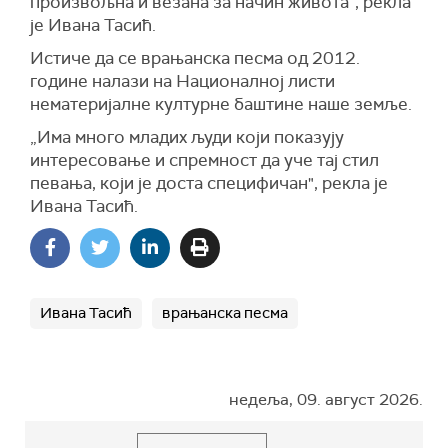
произвољна и везана за начин живота“, рекла
је Ивана Тасић.
Истиче да се врањанска песма од 2012.
године налази на Националној листи
нематеријалне културне баштине наше земље.
„Има много младих људи који показују
интересовање и спремност да уче тај стил
певања, који је доста специфичан", рекла је
Ивана Тасић.
Ивана Тасић
врањанска песма
недеља, 09. август 2026.