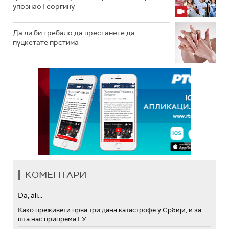
упознао Георгину
Да ли би требало да престанете да
пуцкетате прстима
КОМЕНТАРИ
Da, ali...
Како преживети прва три дана катастрофе у Србији, и за
шта нас припрема ЕУ