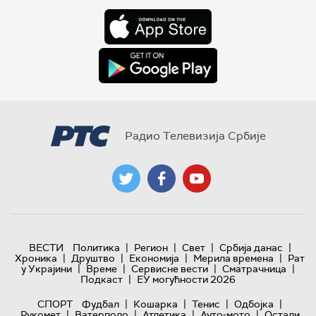
Радио Телевизија Србије
|
|
|
|
ВЕСТИ
Политика
Регион
Свет
Србија данас
|
|
|
|
Хроника
Друштво
Економија
Мерила времена
Рат
|
|
|
|
у Украјини
Време
Сервисне вести
Сматрачница
|
Подкаст
ЕУ могућности 2026
|
|
|
|
СПОРТ
Фудбал
Кошарка
Тенис
Одбојка
|
|
|
|
Рукомет
Ватерполо
Атлетика
Ауто-мото
Остали