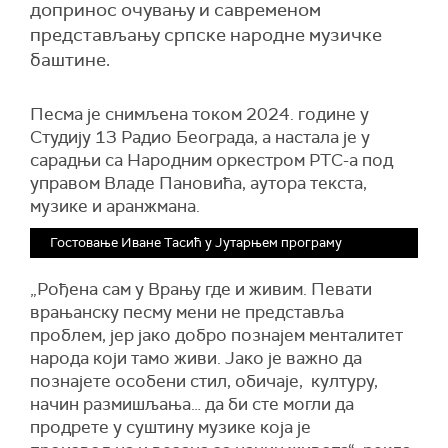
допринос очувању и савременом
представљању српске народне музичке
баштине.
Песма је снимљена током 2024. године у
Студију 13 Радио Београда, а настала је у
сарадњи са Народним оркестром РТС-а под
управом Владе Пановића, аутора текста,
музике и аранжмана.
Гостовање Иване Тасић у Јутарњем програму
„Рођена сам у Врању где и живим. Певати
врањанску песму мени не представља
проблем, јер јако добро познајем менталитет
народа који тамо живи. Јако је важно да
познајете особени стил, обичаје, културу,
начин размишљања… да би сте могли да
продрете у суштину музике која је