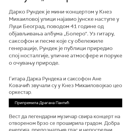
Дарко Рундек је мини-концертом у Кнез
Михаиловој улици најавио јунске наступе у
Луци Београд, поводом 41 године од
објављивања албума „Болеро“. Уз гитару,
саксофон и песме које су обележиле
генерације, Рундек је публици приредио
спој носталгије, уличне атмосфере и поруке
о очувању природе.
Гитара Дарка Рундека и саксофон Ане
Ковачић звучали су у Кнез Михаиловојкао цео
оркестар.
Припремила Драгана Пантић
Вест да легендарни музичар свира концерт на
отвореном брзо се проширила градом. Добра
енергија, препознатљив глас и непосредни