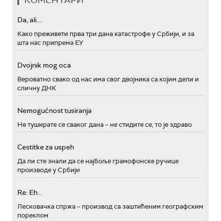
КОМЕНТАРИ
Da, ali...
Како преживети прва три дана катастрофе у Србији, и за
шта нас припрема ЕУ
Dvojnik mog oca
Вероватно свако од нас има свог двојника са којим дели и
сличну ДНК
Nemogućnost tusiranja
Не туширате се сваког дана – не стидите се, то је здраво
Cestitke za uspeh
Да ли сте знали да се најбоље грамофонске ручице
производе у Србији
Re: Eh...
Лесковачка спржа – производ са заштићеним географским
пореклом