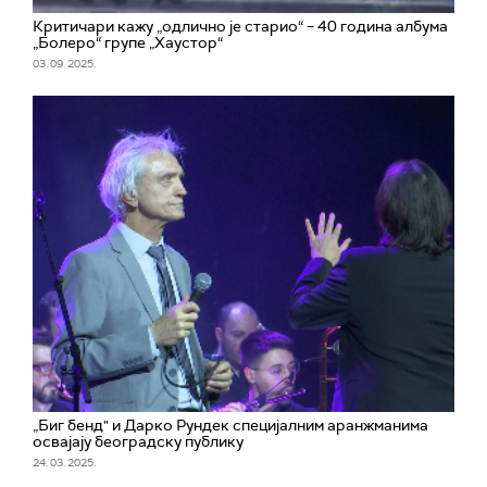
Критичари кажу „одлично је старио“ – 40 година албума
„Болеро“ групе „Хаустор“
03. 09. 2025.
„Биг бенд" и Дарко Рундек специјалним аранжманима
освајају београдску публику
24. 03. 2025.