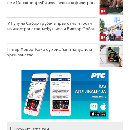
се у Манаковој кући чува вештина филиграна
У Гучу на Сабор трубача први стигли гости
из иностранства, међу њима и Виктор Орбан
Питер Хедер: Како су хришћани напустили
хришћанство