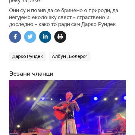
реку за реке".
Они су и позив да се бринемо о природи, да
негујемо еколошку свест – страствено и
доследно – како то ради сам Дарко Рундек.
Дарко Рундек
Албум „Болеро“
Везани чланци