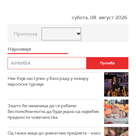
субота, 08. август 2026.
Прогноза
Најновије
Ник Кејв наступио у Београду у оквиру
европске турнеје
Зашто би чињеница да се рађамо
беспомоћни могла да буде једна од највећих
предности човечанства
Од танке жице до уникатних предмета – како