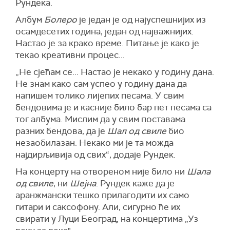
Рундека.
Албум
Болеро
је један је од најуспешнијих из
осамдесетих година, један од најважнијих.
Настао је за крако време. Питање је како је
текао креативни процес...
„Не сјећам се... Настао је некако у годину дана.
Не знам како сам успео у годину дана да
напишем толико лијепих песама. У свим
бендовима је и касније било бар пет песама са
тог албума. Мислим да у свим поставама
разних бендова, да је
Шал од свиле
био
незаобилазан. Некако ми је та можда
најдирљивија од свих“, додаје Рундек.
На концерту на отвореном није било ни
Шала
од свиле
, ни
Шејна
. Рундек каже да је
аранжмански тешко прилагодити их само
гитари и саксофону. Али, сигурно ће их
свирати у Луци Београд, на концертима „Уз