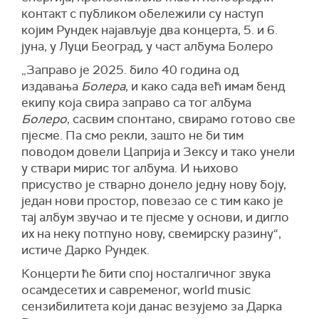
контакт с публиком обележили су наступ
којим Рундек најављује два концерта, 5. и 6.
јуна, у Луци Београд, у част албума Болеро
„Заправо је 2025. било 40 година од
издавања
Болера
, и како сада већ имам бенд
екипу која свира заправо са тог албума
Болеро
, сасвим спонтано, свирамо готово све
пјесме. Па смо рекли, зашто не би тим
поводом довели Цаприја и Зексу и тако унели
у ствари мирис тог албума. И њихово
присуство је стварно донело једну нову боју,
један нови простор, повезао се с тим како је
тај албум звучао и те пјесме у основи, и дигло
их на неку потпуно нову, свемирску разину“,
истиче Дарко Рундек.
Концерти ће бити спој носталгичног звука
осамдесетих и савременог, world music
сензибилитета који данас везујемо за Дарка