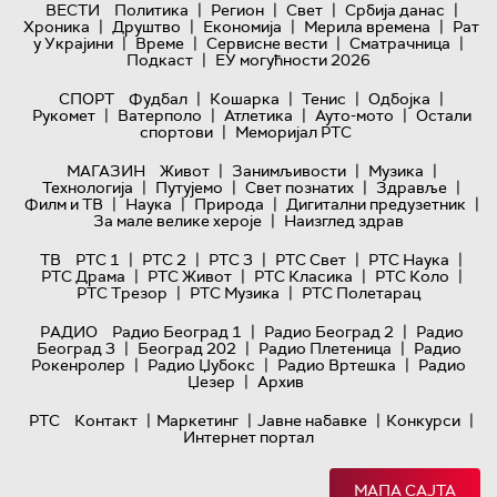
|
|
|
|
ВЕСТИ
Политика
Регион
Свет
Србија данас
|
|
|
|
Хроника
Друштво
Економија
Мерила времена
Рат
|
|
|
|
у Украјини
Време
Сервисне вести
Сматрачница
|
Подкаст
ЕУ могућности 2026
|
|
|
|
СПОРТ
Фудбал
Кошарка
Тенис
Одбојка
|
|
|
|
Рукомет
Ватерполо
Атлетика
Ауто-мото
Остали
|
спортови
Меморијал РТС
|
|
|
МАГАЗИН
Живот
Занимљивости
Музика
|
|
|
|
Технологијa
Путујемо
Свет познатих
Здравље
|
|
|
|
Филм и ТВ
Наука
Природа
Дигитални предузетник
|
За мале велике хероје
Наизглед здрав
|
|
|
|
|
ТВ
РТС 1
РТС 2
РТС 3
РТС Свет
РТС Наука
|
|
|
|
РТС Драма
РТС Живот
РТС Класика
РТС Коло
|
|
РТС Трезор
РТС Музика
РТС Полетарац
|
|
РАДИО
Радио Београд 1
Радио Београд 2
Радио
|
|
|
Београд 3
Београд 202
Радио Плетеница
Радио
|
|
|
Рокенролер
Радио Џубокс
Радио Вртешка
Радио
|
Џезер
Архив
|
|
|
|
РТС
Контакт
Маркетинг
Јавне набавке
Конкурси
Интернет портал
МАПА САЈТА