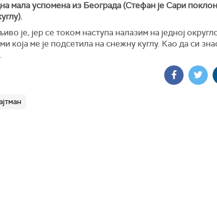
дна мала успомена из Београда (Стефан је Сари покло
углу).
иво је, јер се током наступа налазим на једној округло
и која ме је подсетила на снежну куглу. Као да си зна
.
ајтман