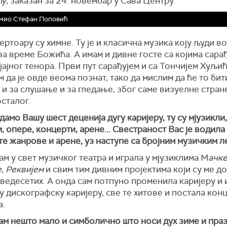
ny
, заказан за 24. новембар у Сава Центру.
мио Стефан Поповић
ертоару су химне. Ту је и класична музика коју људи в
за време Божића. А имам и дивне госте са којима сарађ
јајног тенора. Први пут сарађујем и са Тончијем Хуљи
м да је овде веома познат, тако да мислим да ће то би
и за слушање и за гледање, због саме визуелне стран
осталог.
дамо Вашу шест деценија дугу каријеру, ту су мјузикли,
 опере, концерти, арене... Свестраност Вас је водила
е жанрове и арене, уз наступе са бројним музичким л
ам у свет музичког театра и играла у мјузиклима М
ачке
, Реквијем
и свим тим дивним пројектима који су ме д
ведесетих. А онда сам потпуно променила каријеру и 
 дискографску каријеру, све те хитове и постала кон
а.
ам нешто мало и симболично што носи дух зиме и праз