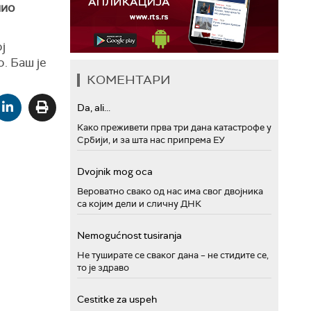
нио
ј
о. Баш је
КОМЕНТАРИ
Da, ali...
Како преживети прва три дана катастрофе у
Србији, и за шта нас припрема ЕУ
Dvojnik mog oca
Вероватно свако од нас има свог двојника
са којим дели и сличну ДНК
Nemogućnost tusiranja
Не туширате се сваког дана – не стидите се,
то је здраво
Cestitke za uspeh