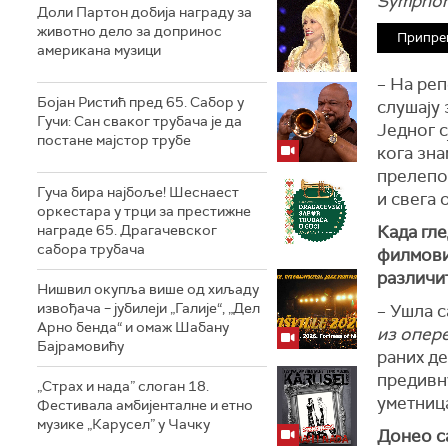
Sympho
Доли Партон добија награду за
животно дело за допринос
Припре
американа музици
– На реп
Бојан Ристић пред 65. Сабор у
слушају 
Гучи: Сан сваког трубача је да
Једног с
постане мајстор трубе
кога зна
прелепо 
Гуча бира најбоље! Шеснаест
и свега 
оркестара у трци за престижне
награде 65. Драгачевског
Када гле
сабора трубача
филмови,
различит
Нишвил окупља више од хиљаду
извођача – јубилеји „Галије“, „Дел
– Ушла с
Арно бенда“ и омаж Шабану
из опере
Бајрамовићу
раних де
предивну
„Страх и нада” слоган 18.
уметниц
Фестивала амбијенталне и етно
музике „Карусел” у Чачку
Донео с