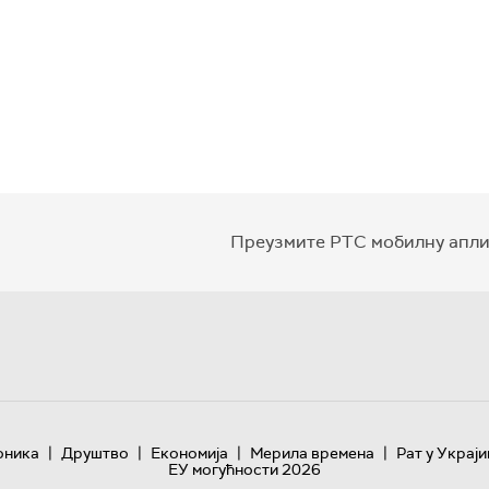
Преузмите РТС мобилну апли
|
|
|
|
оника
Друштво
Економија
Мерила времена
Рат у Украји
ЕУ могућности 2026