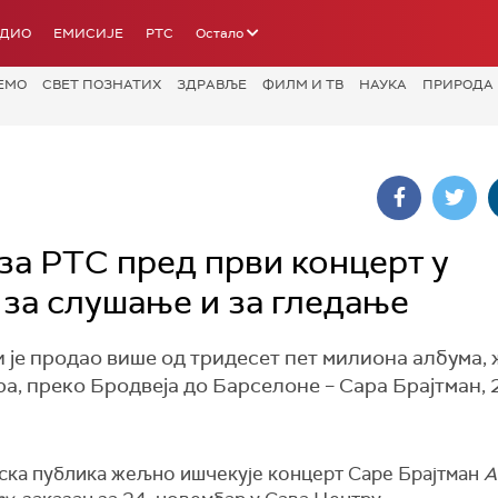
АДИО
ЕМИСИЈЕ
РТС
Остало
ЕМО
СВЕТ ПОЗНАТИХ
ЗДРАВЉЕ
ФИЛМ И ТВ
НАУКА
ПРИРОДА
за РТС пред први концерт у
 за слушање и за гледање
и је продао више од тридесет пет милиона албума, 
ра, преко Бродвеја до Барселоне – Сара Брајтман, 
ска публика жељно ишчекује концерт Саре Брајтман
A