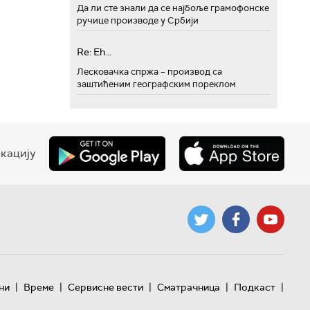
Да ли сте знали да се најбоље грамофонске
ручице производе у Србији
Re: Eh...
Лесковачка спржа – производ са
заштићеним географским пореклом
кацију
|
|
|
|
|
ни
Време
Сервисне вести
Сматрачница
Подкаст