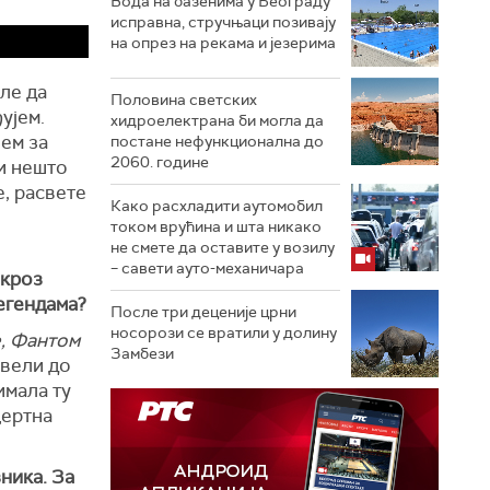
Вода на базенима у Београду
исправна, стручњаци позивају
на опрез на рекама и језерима
оле да
Половина светских
ујем.
хидроелектрана би могла да
ћем за
постане нефункционална до
2060. године
ти нешто
е, расвете
Како расхладити аутомобил
током врућина и шта никако
не смете да оставите у возилу
– савети ауто-механичара
 кроз
егендама?
После три деценије црни
носорози се вратили у долину
, Фантом
Замбези
овели до
имала ту
цертна
ника. За