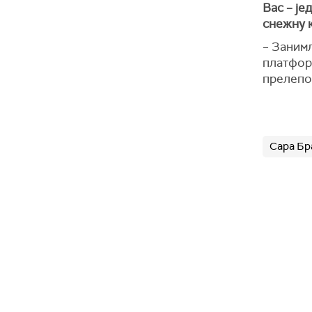
Вас – је
снежну к
– Занимљ
платформ
прелепо
Сара Бр