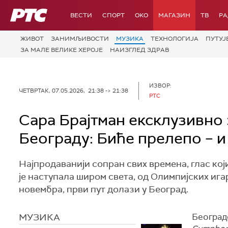
РТС
ВЕСТИ
СПОРТ
OKO
МАГАЗИН
ТВ
Р
ЖИВОТ
ЗАНИМЉИВОСТИ
МУЗИКА
ТЕХНОЛОГИЈA
ПУТУЈ
ЗА МАЛЕ ВЕЛИКЕ ХЕРОЈЕ
НАИЗГЛЕД ЗДРАВ
ИЗВОР:
ЧЕТВРТАК, 07.05.2026, 21:38 -> 21:38
РТС
Сара Брајтман ексклузивно 
Београду: Биће прелепо – и
Најпродаванији сопран свих времена, глас кој
је наступала широм света, од Олимпијских ига
новембра, први пут долази у Београд.
МУЗИКА
Београд