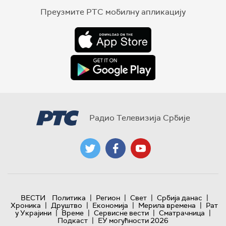
Преузмите РТС мобилну апликацију
Радио Телевизија Србије
|
|
|
|
ВЕСТИ
Политика
Регион
Свет
Србија данас
|
|
|
|
Хроника
Друштво
Економија
Мерила времена
Рат
|
|
|
|
у Украјини
Време
Сервисне вести
Сматрачница
|
Подкаст
ЕУ могућности 2026