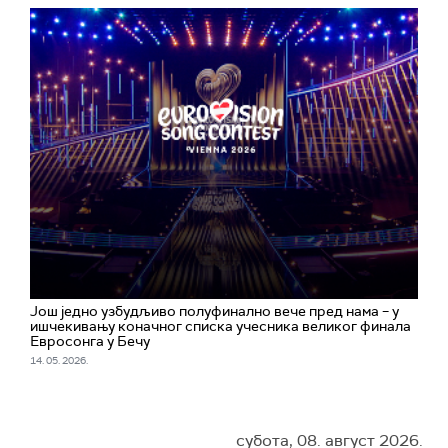
Још једно узбудљиво полуфинално вече пред нама – у
ишчекивању коначног списка учесника великог финала
Евросонга у Бечу
14. 05. 2026.
субота, 08. август 2026.