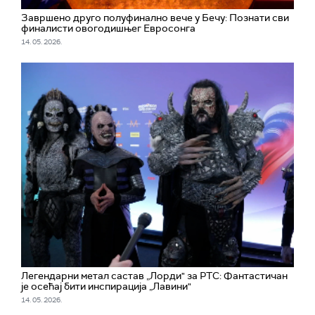
Завршено друго полуфинално вече у Бечу: Познати сви
финалисти овогодишњег Евросонга
14. 05. 2026.
Легендарни метал састав „Лорди" за РТС: Фантастичан
је осећај бити инспирација „Лавини"
14. 05. 2026.