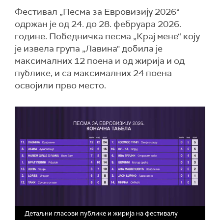
Фестивал „Песма за Евровизију 2026“
одржан је од 24. до 28. фебруара 2026.
године. Победничка песма „Крај мене“ коју
је извела група „Лавина" добила је
максималних 12 поена и од жирија и од
публике, и са максималних 24 поена
освојили прво место.
Детаљни гласови публике и жирија на фестивалу