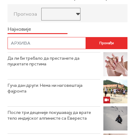
Прогноза
Најновије
Да ли би требало да престанете да
пуцкетате прстима
Гуча дан други: Нема ни наговештаја
фајронта
После три деценије покушавају да врате
тело индијског алпинисте са Евереста