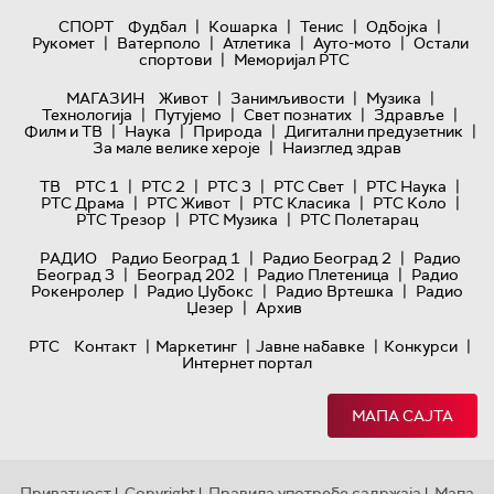
|
|
|
|
СПОРТ
Фудбал
Кошарка
Тенис
Одбојка
|
|
|
|
Рукомет
Ватерполо
Атлетика
Ауто-мото
Остали
|
спортови
Меморијал РТС
|
|
|
МАГАЗИН
Живот
Занимљивости
Музика
|
|
|
|
Технологијa
Путујемо
Свет познатих
Здравље
|
|
|
|
Филм и ТВ
Наука
Природа
Дигитални предузетник
|
За мале велике хероје
Наизглед здрав
|
|
|
|
|
ТВ
РТС 1
РТС 2
РТС 3
РТС Свет
РТС Наука
|
|
|
|
РТС Драма
РТС Живот
РТС Класика
РТС Коло
|
|
РТС Трезор
РТС Музика
РТС Полетарац
|
|
РАДИО
Радио Београд 1
Радио Београд 2
Радио
|
|
|
Београд 3
Београд 202
Радио Плетеница
Радио
|
|
|
Рокенролер
Радио Џубокс
Радио Вртешка
Радио
|
Џезер
Архив
|
|
|
|
РТС
Контакт
Маркетинг
Јавне набавке
Конкурси
Интернет портал
МАПА САЈТА
Приватност
Copyright
Правила употребе садржаја
Мапа
|
|
|