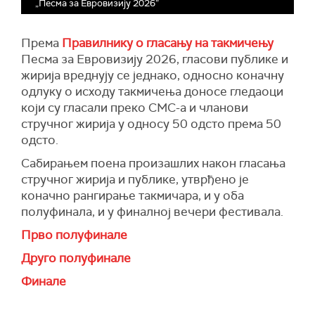
„Песма за Евровизију 2026”
Према
Правилнику о гласању на такмичењу
Песма за Евровизију 2026, гласови публике и
жирија вреднују се једнако, односно коначну
одлуку о исходу такмичења доносе гледаоци
који су гласали преко СМС-а и чланови
стручног жирија у односу 50 одсто према 50
одсто.
Сабирањем поена произашлих након гласања
стручног жирија и публике, утврђено је
коначно рангирање такмичара, и у оба
полуфинала, и у финалној вечери фестивала.
Прво полуфинале
Друго полуфинале
Финале