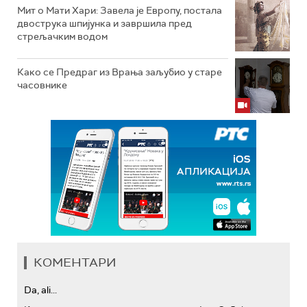
Мит о Мати Хари: Завела је Европу, постала
двострука шпијунка и завршила пред
стрељачким водом
Како се Предраг из Врања заљубио у старе
часовнике
КОМЕНТАРИ
Da, ali...