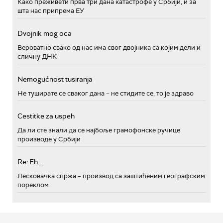
Како преживети прва три дана катастрофе у Србији, и за
шта нас припрема ЕУ
Dvojnik mog oca
Вероватно свако од нас има свог двојника са којим дели и
сличну ДНК
Nemogućnost tusiranja
Не туширате се сваког дана – не стидите се, то је здраво
Cestitke za uspeh
Да ли сте знали да се најбоље грамофонске ручице
производе у Србији
Re: Eh...
Лесковачка спржа – производ са заштићеним географским
пореклом