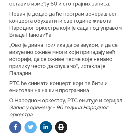
оставио између 60 и сто трајних записа.
Певач је додао да ће програм вечерашњег
концерта обухватити све године живота
Народног оркестра који је сада под управом
Владе Пановића.
„Ово је дивна прилика да се звуком, и да се
визуелно оживе многи који припадају већ
историји, да се оживе песме које немамо
прилику често да слушамо“, истакла је
Паладин.
РТС ће снимати концерт, који ће бити и
емитован на нашим програмима.
О Народном оркестру, РТС емитује и серијал
Запис у времену – 90 година Народног
оркестра
.