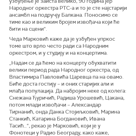
узбуђење је заиста велико, 90 година јер
Народног оркестра РТС-а и то је сте најстарији
ансамбл на подручју Балкана. Поносимо се
тиме као и великим бројем извођача који ће
бити на сцени“.
Чеда Марковић каже да је узбуђен упркос
томе што врло често ради са Народним
оркестром, и у студију и на концертима.
„Надам се да ћемо на концерту обухватити
велики период рада Народног оркестра, од
Властимира Павловића Царевца па на овамо.
Биће доста гостију – и оних старијих али и
млађа популација. Да набројим неке од колега:
Снежана Ђуричић, Радиша Урошевић, Цакана,
потом млади извођачи – Александар
Тирнанић, онда Данка Стојиљковић, Марина
Станкић, Катарина Богдановић, Ивана
Тасић…“, рекао је Марковић, који је у
Фонотеци у Радио Београду, како каже,