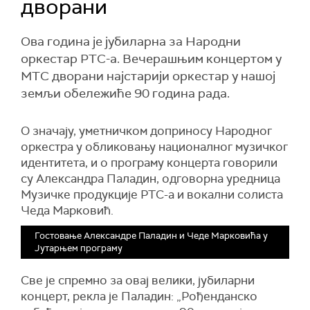
дворани
Ова година је јубиларна за Народни
оркестар РТС-а. Вечерашњим концертом у
МТС дворани најстарији оркестар у нашој
земљи обележиће 90 година рада.
О значају, уметничком доприносу Народног
оркестра у обликовању националног музичког
идентитета, и о програму концерта говорили
су Александра Паладин, одговорна уредница
Музичке продукције РТС-а и вокални солиста
Чеда Марковић.
Гостовање Александре Паладин и Чеде Марковића у
Јутарњем програму
Све је спремно за овај велики, јубиларни
концерт, рекла је Паладин: „Рођенданско