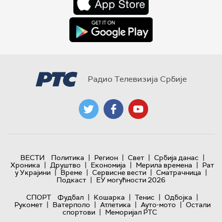
Радио Телевизија Србије
|
|
|
|
ВЕСТИ
Политика
Регион
Свет
Србија данас
|
|
|
|
Хроника
Друштво
Економија
Мерила времена
Рат
|
|
|
|
у Украјини
Време
Сервисне вести
Сматрачница
|
Подкаст
ЕУ могућности 2026
|
|
|
|
СПОРТ
Фудбал
Кошарка
Тенис
Одбојка
|
|
|
|
Рукомет
Ватерполо
Атлетика
Ауто-мото
Остали
|
спортови
Меморијал РТС