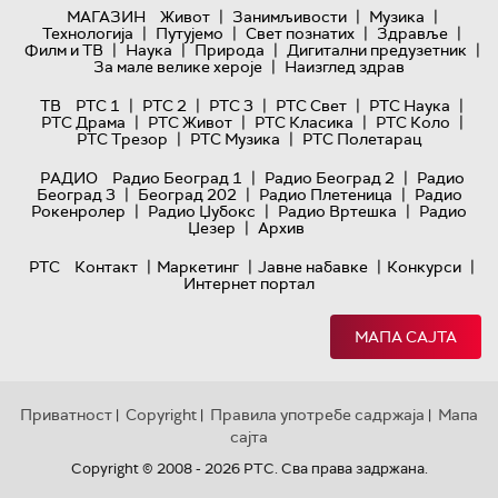
|
|
|
МАГАЗИН
Живот
Занимљивости
Музика
|
|
|
|
Технологијa
Путујемо
Свет познатих
Здравље
|
|
|
|
Филм и ТВ
Наука
Природа
Дигитални предузетник
|
За мале велике хероје
Наизглед здрав
|
|
|
|
|
ТВ
РТС 1
РТС 2
РТС 3
РТС Свет
РТС Наука
|
|
|
|
РТС Драма
РТС Живот
РТС Класика
РТС Коло
|
|
РТС Трезор
РТС Музика
РТС Полетарац
|
|
РАДИО
Радио Београд 1
Радио Београд 2
Радио
|
|
|
Београд 3
Београд 202
Радио Плетеница
Радио
|
|
|
Рокенролер
Радио Џубокс
Радио Вртешка
Радио
|
Џезер
Архив
|
|
|
|
РТС
Контакт
Маркетинг
Јавне набавке
Конкурси
Интернет портал
МАПА САЈТА
Приватност
Copyright
Правила употребе садржаја
Мапа
|
|
|
сајта
Copyright © 2008 - 2026 РТС. Сва права задржана.