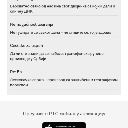
Вероватно свако од нас има свог двојника са којим дели и
сличну ДНК
Nemogućnost tusiranja
Не туширате се сваког дана – не стидите се, то је здраво
Cestitke za uspeh
Да ли сте знали да се најбоље грамофонске ручице
производе у Србији
Re: Eh...
Лесковачка спржа – производ са заштићеним географским
пореклом
Преузмите РТС мобилну апликацију