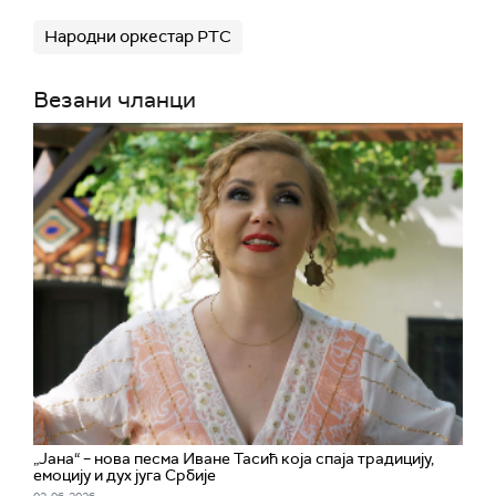
Народни оркестар РТС
Везани чланци
„Јана“ – нова песма Иване Тасић која спаја традицију,
емоцију и дух југа Србије