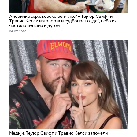
Америчко „краљевско венчање“ – Тејлор Свифт и
Травис Келси изговорили судбоносно „да“, небо их
частило муњама и дугом
04. 07. 2026.
Медији: Тејлор Свифт и Травис Келси започели