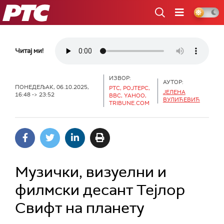
РТС
Читај ми!
ИЗВОР:
АУТОР:
ПОНЕДЕЉАК, 06.10.2025,
РТС, РОЈТЕРС,
ЈЕЛЕНА
16:48 -> 23:52
BBC, YAHOO,
ВУЛИЋЕВИЋ
TRIBUNE.COM
Музички, визуелни и
филмски десант Тејлор
Свифт на планету