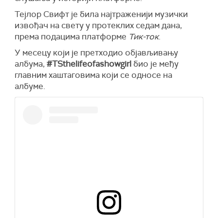
Тејлор Свифт је била најтраженији музички
извођач на свету у протеклих седам дана,
према подацима платформе
Тик-ток
.
У месецу који је претходио објављивању
албума,
#TSthelifeofashowgirl
био је међу
главним хаштаговима који се односе на
албуме.