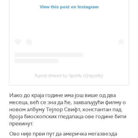
View this post on Instagram
A post shared by Spotify (@spotify)
Иако до краја године има још више од два
месеца, већ се зна да ће, захваљујући филму о
новом албуму Тејлор Свифт, константан пад
броја биоскопских гледалаца ове године бити
прекинут.
Ово није први пут да америчка мегазвезда