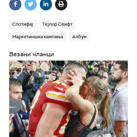
Спотифај
Тејлор Свифт
Маркетиншка кампања
Албум
Везани чланци