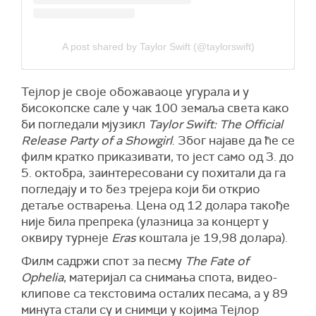
A post shared by Taylor Swift (@taylorswift)
Тејлор је своје обожаваоце угурала и у
бисокопске сале у чак 100 земаља света како
би погледали мјузикл
Taylor Swift: The Official
Release Party of a Showgirl
. Због најаве да ће се
филм кратко приказивати, то јест само од 3. до
5. октобра, заинтересовани су похитали да га
погледају и то без трејера који би открио
детаље остварења. Цена од 12 долара такође
није била препрека (улазница за концерт у
оквиру турнеје
Eras
коштала је 19,98 долара).
Филм садржи спот за песму
The Fate of
Ophelia
, материјал са снимања спота, видео-
клипове са текстовима осталих песама, а у 89
минута стали су и снимци у којима Тејлор