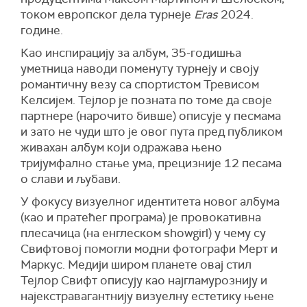
током европског дела турнеје
Eras
2024.
године.
Као инспирацију за албум, 35-годишња
уметница наводи поменуту турнеју и своју
романтичну везу са спортистом Тревисом
Келсијем. Тејлор је позната по томе да своје
партнере (нарочито бивше) описује у песмама
и зато не чуди што је овог пута пред публиком
живахан албум који одражава њено
тријумфално стање ума, прецизније 12 песама
о слави и љубави.
У фокусу визуелног идентитета новог албума
(као и пратећег програма) је провокативна
плесачица (на енглеском showgirl) у чему су
Свифтовој помогли модни фотографи Мерт и
Маркус. Медији широм планете овај стил
Тејлор Свифт описују као најгламурознију и
најекстравагантнију визуелну естетику њене