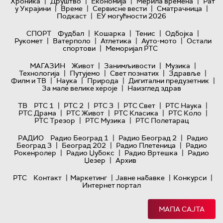
|
|
|
|
Хроника
Друштво
Економија
Мерила времена
Рат
|
|
|
|
у Украјини
Време
Сервисне вести
Сматрачница
|
Подкаст
ЕУ могућности 2026
|
|
|
|
СПОРТ
Фудбал
Кошарка
Тенис
Одбојка
|
|
|
|
Рукомет
Ватерполо
Атлетика
Ауто-мото
Остали
|
спортови
Меморијал РТС
|
|
|
МАГАЗИН
Живот
Занимљивости
Музика
|
|
|
|
Технологијa
Путујемо
Свет познатих
Здравље
|
|
|
|
Филм и ТВ
Наука
Природа
Дигитални предузетник
|
За мале велике хероје
Наизглед здрав
|
|
|
|
|
ТВ
РТС 1
РТС 2
РТС 3
РТС Свет
РТС Наука
|
|
|
|
РТС Драма
РТС Живот
РТС Класика
РТС Коло
|
|
РТС Трезор
РТС Музика
РТС Полетарац
|
|
РАДИО
Радио Београд 1
Радио Београд 2
Радио
|
|
|
Београд 3
Београд 202
Радио Плетеница
Радио
|
|
|
Рокенролер
Радио Џубокс
Радио Вртешка
Радио
|
Џезер
Архив
|
|
|
|
РТС
Контакт
Маркетинг
Јавне набавке
Конкурси
Интернет портал
МАПА САЈТА