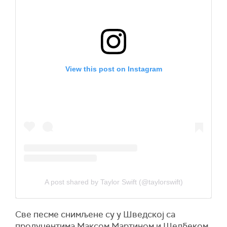
View this post on Instagram
A post shared by Taylor Swift (@taylorswift)
Све песме снимљене су у Шведској са
продуцентима Максом Мартином и Шелбеком,