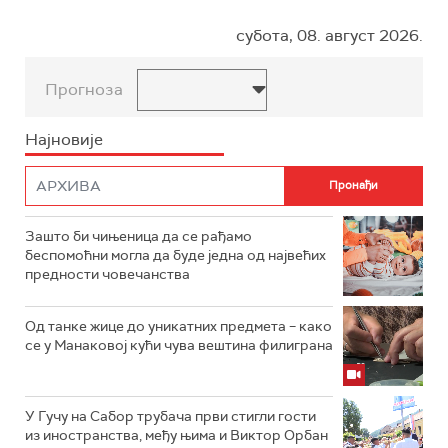
субота, 08. август 2026.
Прогноза
Најновије
Зашто би чињеница да се рађамо
беспомоћни могла да буде једна од највећих
предности човечанства
Од танке жице до уникатних предмета – како
се у Манаковој кући чува вештина филиграна
У Гучу на Сабор трубача први стигли гости
из иностранства, међу њима и Виктор Орбан