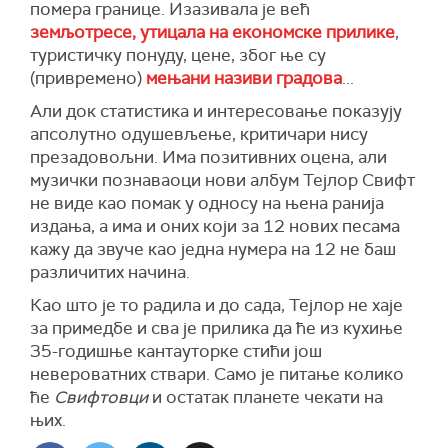
помера границе. Изазивала је већ
земљотресе, утицала на економске прилике
,
туристичку понуду, цене, због ње су
(привремено)
мењани називи градова
...
Али док статистика и интересовање показују
апсолутно одушевљење, критичари нису
презадовољни. Има позитивних оцена, али
музички познаваоци нови албум Тејлор Свифт
не виде као помак у односу на њена ранија
издања, а има и оних који за 12 нових песама
кажу да звуче као једна нумера на 12 не баш
различитих начина.
Као што је то радила и до сада, Тејлор не хаје
за примедбе и сва је прилика да ће из кухиње
35-годишње кантауторке стићи још
невероватних ствари. Само је питање колико
ће
Свифтовци
и остатак планете чекати на
њих.