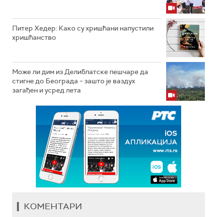
Питер Хедер: Како су хришћани напустили
хришћанство
Може ли дим из Делиблатске пешчаре да
стигне до Београда – зашто је ваздух
загађен и усред лета
КОМЕНТАРИ