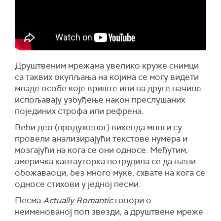
Друштвеним мрежама увелико круже снимци
са таквих окупљања на којима се могу видети
младе особе које вриште или на друге начине
испољавају узбуђење након преслушаних
појединих строфа или рефрена.
Већи део (продуженог) викенда многи су
провели анализирајући текстове нумера и
мозгајући на кога се они односе. Међутим,
америчка кантауторка потрудила се да њени
обожаваоци, без много муке, схвате на кога се
односе стихови у једној песми.
Песма
Actually Romantic
говори о
неименованој поп звезди, а друштвене мреже