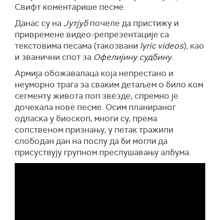
Свифт коментарише песме.
Данас су на
Јутјуб
почеле да пристижу и
привремене видео-репрезентације са
текстовима песама (такозвани
lyric videos
), као
и званични спот за
Офелијину судбину
.
Армија обожавалаца која непрестано и
неуморно трага за сваким детаљем о било ком
сегменту живота поп звезде, спремно је
дочекала нове песме. Осим планираног
одласка у биоскоп, многи су, према
сопственом признању, у петак тражили
слободан дан на послу да би могли да
присуствују групном преслушавању албума.