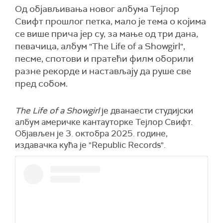
Од објављивања новог албума Тејлор
Свифт прошлог петка, мало је тема о којима
се више прича јер су, за мање од три дана,
певачица, албум "The Life of a Showgirl",
песме, спотови и пратећи филм оборили
разне рекорде и настављају да руше све
пред собом.
The Life of a Showgirl
је дванаести студијски
албум америчке кантауторке Тејлор Свифт.
Објављен је 3. октобра 2025. године,
издавачка кућа је "Republic Records".