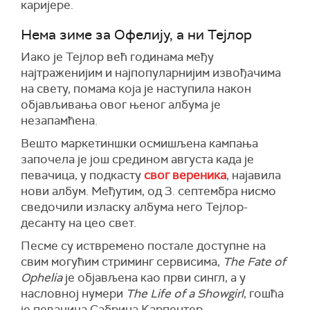
каријере.
Нема зиме за Офелију, а ни Тејлор
Иако је Тејлор већ годинама међу
најтраженијим и најпопуларнијим извођачима
на свету, помама која је наступила након
објављивања овог њеног албума је
незапамћена.
Вешто маркетиншки осмишљена кампања
започела је још средином августа када је
певачица, у подкасту
свог вереника
, најавила
нови албум. Међутим, од 3. септембра нисмо
сведочили изласку албума него Тејлор-
десанту на цео свет.
Песме су иствремено постале доступне на
свим могућим стриминг сервисима,
The Fate of
Ophelia
је објављена као први сингл, а у
насловној нумери
The Life of a Showgirl
, гошћа
је певачица Сабрина Карпентер.