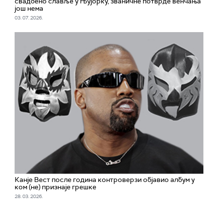
свадбено славље у Њујорку, званичне потврде венчања
још нема
03. 07. 2026.
Канје Вест после година контроверзи објавио албум у
ком (не) признаје грешке
28. 03. 2026.