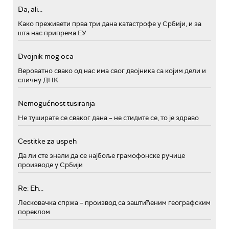
Da, ali...
Како преживети прва три дана катастрофе у Србији, и за
шта нас припрема ЕУ
Dvojnik mog oca
Вероватно свако од нас има свог двојника са којим дели и
сличну ДНК
Nemogućnost tusiranja
Не туширате се сваког дана – не стидите се, то је здраво
Cestitke za uspeh
Да ли сте знали да се најбоље грамофонске ручице
производе у Србији
Re: Eh...
Лесковачка спржа – производ са заштићеним географским
пореклом