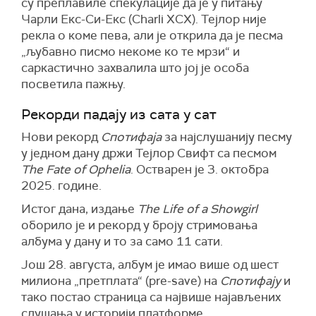
су преплавиле спекулације да је у питању
Чарли Екс-Си-Екс (Charli XCX). Тејлор није
рекла о коме пева, али је открила да је песма
„љубавно писмо некоме ко те мрзи“ и
саркастично захвалила што јој је особа
посветила пажњу.
Рекорди падају из сата у сат
Нови рекорд
Спотифаја
за најслушанију песму
у једном дану држи Тејлор Свифт са песмом
The Fate of Ophelia
. Остварен је 3. октобра
2025. године.
Истог дана, издање
The Life of a Showgirl
оборило је и рекорд у броју стримовања
албума у дану и то за само 11 сати.
Још 28. августа, албум је имао више од шест
милиона „претплата“ (pre-save) на
Спотифају
и
тако постао страница са највише најављених
слушања у историји платформе.