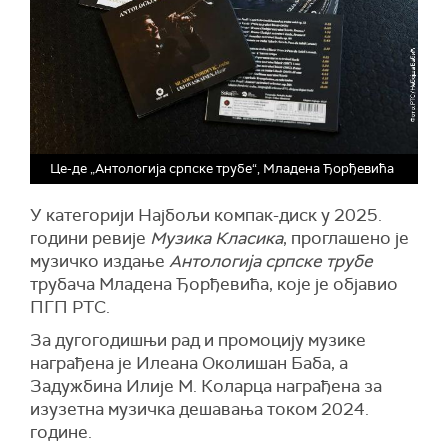
Це-де „Антологија српске трубе“, Младена Ђорђевића
У категорији Најбољи компак-диск у 2025.
години ревије
Музика Класика
, проглашено је
музичко издање
Антологија српске трубе
трубача Младена Ђорђевића, које је објавио
ПГП РТС.
За дугогодишњи рад и промоцију музике
награђена је Илеана Околишан Баба, а
Задужбина Илије М. Коларца награђена за
изузетна музичка дешавања током 2024.
године.