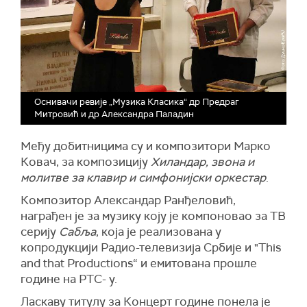
Оснивачи ревије „Музика Класика“ др Предраг
Митровић и др Александра Паладин
Међу добитницима су и композитори Марко
Ковач, за композицију
Хиландар, звона и
молитве за клавир и симфонијски оркестар
.
Композитор Александар Ранђеловић,
награђен је за музику коју је компоновао за ТВ
серију
Сабља
, која је реализована у
копродукцији Радио-телевизија Србије и "This
and that Productions“ и емитована прошле
године на РТС- у.
Ласкаву титулу за Концерт године понела је