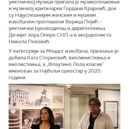
уметничкој музици припала је музиколошкињи
и музичкој критичарки Гордани Крајачић, док
су Најуспешнијим женским и мушким
извођачем проглашени Верица Пејић –
уметнички руководилац и диригенткиња
Дечијег хора Опере СНП-а и акордеониста
Никола Пековић.
У категорији за Младог извођача, признање је
добила Ката Стојановић, виолинисткиња и
виолисткиња, а „Флаутино Лола класик”
именован за Најбољи оркестар у 2025.
години.