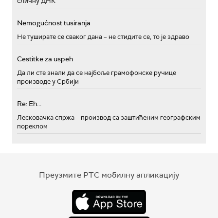
сличну ДНК
Nemogućnost tusiranja
Не туширате се сваког дана – не стидите се, то је здраво
Cestitke za uspeh
Да ли сте знали да се најбоље грамофонске ручице
производе у Србији
Re: Eh...
Лесковачка спржа – производ са заштићеним географским
пореклом
Преузмите РТС мобилну апликацију