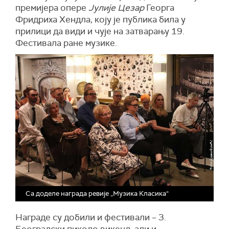
премијера опере
Јулије Цезар
Георга
Фридриха Хендла, коју је публика била у
прилици да види и чује на затварању 19.
Фестивала ране музике.
Са доделе награда ревије „Музика Класика“
Награде су добили и фестивали – 3.