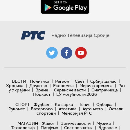
Радио Телевизија Србије
|
|
|
|
ВЕСТИ
Политика
Регион
Свет
Србија данас
|
|
|
|
Хроника
Друштво
Економија
Мерила времена
Рат
|
|
|
|
у Украјини
Време
Сервисне вести
Сматрачница
|
Подкаст
ЕУ могућности 2026
|
|
|
|
СПОРТ
Фудбал
Кошарка
Тенис
Одбојка
|
|
|
|
Рукомет
Ватерполо
Атлетика
Ауто-мото
Остали
|
спортови
Меморијал РТС
|
|
|
МАГАЗИН
Живот
Занимљивости
Музика
|
|
|
|
Технологијa
Путујемо
Свет познатих
Здравље