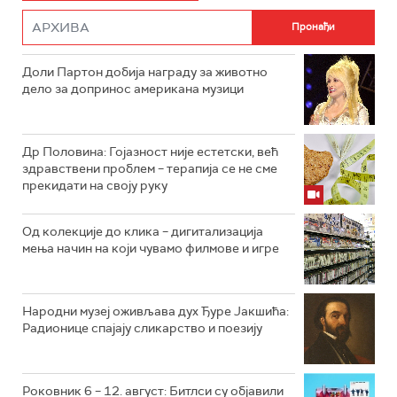
Доли Партон добија награду за животно
дело за допринос американа музици
Др Половина: Гојазност није естетски, већ
здравствени проблем – терапија се не сме
прекидати на своју руку
Од колекције до клика – дигитализација
мења начин на који чувамо филмове и игре
Народни музеј оживљава дух Ђуре Јакшића:
Радионице спајају сликарство и поезију
Роковник 6 – 12. август: Битлси су објавили