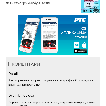
пети студијски албум ”Хелп”
КОМЕНТАРИ
Da, ali...
Како преживети прва три дана катастрофе у Србији, и за
шта нас припрема ЕУ
Dvojnik mog oca
Вероватно свако од нас има свог двојника са којим дели и