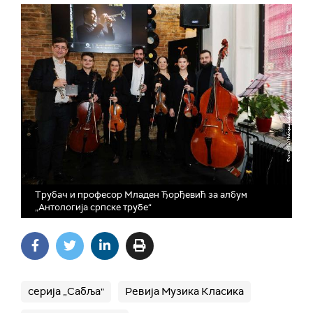
Трубач и професор Младен Ђорђевић за албум
„Антологија српске трубе“
серија „Сабља"
Ревија Музика Класика