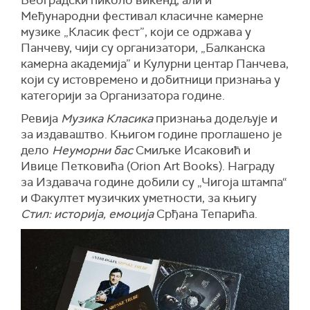
Београдски пиколо викенд, али и
Међународни фестивал класичне камерне
музике „Класик фест”, који се одржава у
Панчеву, чији су организатори, „Балканска
камерна академија” и Кулурни центар Панчева,
који су истовремено и добитници признања у
категорији за Организатора године.
Ревија
Музика Класика
признања додељује и
за издаваштво. Књигом године проглашено је
дело
Неуморни бас
Смиљке Исаковић и
Ивице Петковића (Orion Art Books). Награду
за Издавача године добили су „Чигоја штампа“
и Факултет музичких уметности, за књигу
Стил: историја, емоција
Срђана Тепарића.