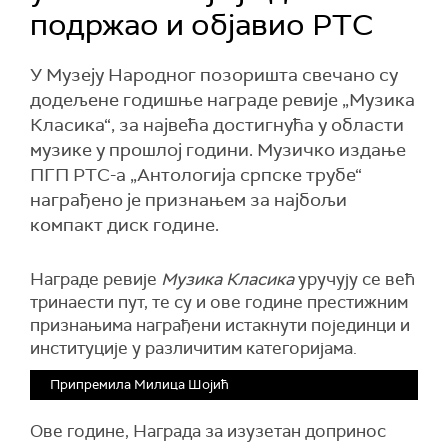
подржао и објавио РТС
У Музеју Народног позоришта свечано су
додељене годишње награде ревије „Музика
Класика“, за највећа достигнућа у области
музике у прошлој години. Музичко издање
ПГП РТС-а „Антологија српске трубе“
награђено је признањем за најбољи
компакт диск године.
Награде ревије
Музика Класика
уручују се већ
тринаести пут, те су и ове године престижним
признањима награђени истакнути појединци и
институције у различитим категоријама.
Припремила Милица Шојић
Ове године, Награда за изузетан допринос